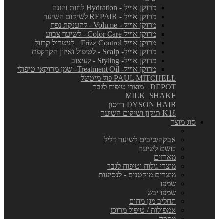
מרוקן אוייל - Hydration לחות והזנה
מרוקן אוייל - REPAIR לשיקום השיער
מרוקן אוייל - Volume - להענקת נפח
מרוקן אוייל Color Care - לשיער צבוע
מרוקן אוייל Frizz Control - לניטרול קרזול
מרוקן אוייל- Scalp - לטיפול ואיזון הקרקפת
מרוקן אוייל- Styling - לעיצוב
מרוקן אוייל- Treatment Oil- שמן מרוקאי טיפולי
PAUL MITCHELL פול מיטשל
DEPOT - מוצרי טיפוח לגבר
MILK_SHAKE
DYSON HAIR דייסון
K18 תיקון ושיקום השיער
סוג מוצר
אבקה/סיבים לשיער דליל
בושם לשיער
מארזים
מוצרי גילוח וטיפוח לגבר
מוצרים מוקטנים - לנסיעות
שמפו
שמפו יבש
תחליב מגן מחום
אמפולות / טיפול מרוכז
מסכה