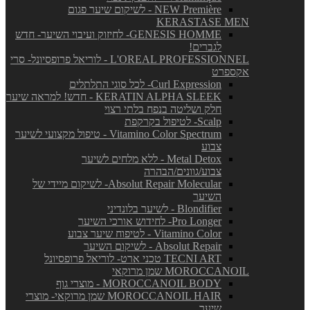
NEW Première - לשיקום שיער פגום
KERASTASE MEN
GENESIS HOMME- לחיזוק ועיבוי השיער- חדש
לגברים!
L'OREAL PROFESSIONNEL - לוריאל פרופסיונל- סרי
אקספרט
Curl Expression- לכל סוגי התלתלים
KERATIN ALPHA SLEEK - חדש! למראה שיער
חלק ושליטה בנפח בלתי רצוי
Scalp- לטיפול בקרקפת
Vitamino Color Spectrum - טיפול מקצועי לשיער
צבוע
Metal Detox - ללא מלחים לשיער
צבוע/גוונים/הבהרה
Absolut Repair Molecular- לשיקום מיידי של
השיער
Blondifier - לשיער בלונדיני
Pro Longer- לחידוש אורכי השיער
Vitamino Color - לטיפוח שיער צבוע
Absolut Repair - לשיקום השיער
TECNI ART טכני ארט- לוריאל פרופסיונל
MOROCCANOIL שמן מרוקאי
MOROCCANOIL BODY - מוצרי גוף
MOROCCANOIL HAIR שמן מרוקאי- מוצרי
שיער