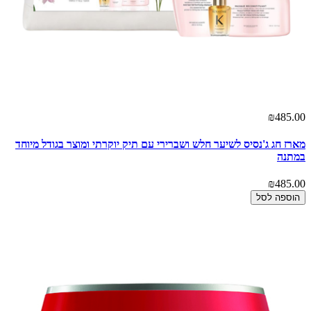
₪485.00
מארז חג ג'נסיס לשיער חלש ושברירי עם תיק יוקרתי ומוצר בגודל מיוחד
במתנה
₪485.00
הוספה לסל