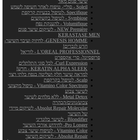
שיער פגום מאד
Soleil - סוליי- טיפוח לאחר חשיפה לשמש
Specifique -לטיפול בבעיות קרקפת
Symbiose - לטיפול בקשקשים
Volumifique - להענקת נפח
NEW Première - לשיקום שיער פגום
KERASTASE MEN
GENESIS HOMME- לחיזוק ועיבוי השיער-
חדש לגברים!
L'OREAL PROFESSIONNEL - לוריאל
פרופסיונל- סרי אקספרט
Curl Expression- לכל סוגי התלתלים
KERATIN ALPHA SLEEK - חדש!
למראה שיער חלק ושליטה בנפח בלתי רצוי
Scalp- לטיפול בקרקפת
Vitamino Color Spectrum - טיפול מקצועי
לשיער צבוע
Metal Detox - ללא מלחים לשיער
צבוע/גוונים/הבהרה
Absolut Repair Molecular- לשיקום מיידי
של השיער
Blondifier - לשיער בלונדיני
Pro Longer- לחידוש אורכי השיער
Vitamino Color - לטיפוח שיער צבוע
Absolut Repair - לשיקום השיער