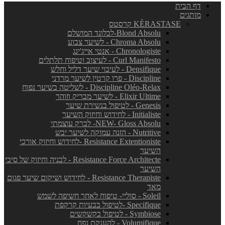
דף הבית
מותגים
KÈRASTASE קרסטס
Blond Absolu-לבלונד המושלם
Chroma Absolu - לשיער צבוע
Chronologiste - אנטי אייג'ינג
Curl Manifesto - לעיצוב וטיפוח תלתלים
Densifique - לעיבוי שיער דליל וחלש
Discipline - פרו קרטין לשיער מרדני
Discipline Oléo-Relax - לשליטה בשיער נפוח
Elixir Ultime - לשיער מבריק וזוהר
Genesis - לטיפול בנשירת שיער
Initialiste - לחידוש וחיזוק השיער
NEW- Gloss Absolu- לברק עוצמתי
Nutritive - הזנה עמוקה לשיער יבש
Resistance Extentioniste -לחידוש וחיזוק אורכי
השיער
Resistance Force Architecte - לבניה וחיזוק של סיבי
השיער
Resistance Therapiste - לחידוש ושיקום שיער פגום
מאד
Soleil - סוליי- טיפוח לאחר חשיפה לשמש
Specifique -לטיפול בבעיות קרקפת
Symbiose - לטיפול בקשקשים
Volumifique - להענקת נפח