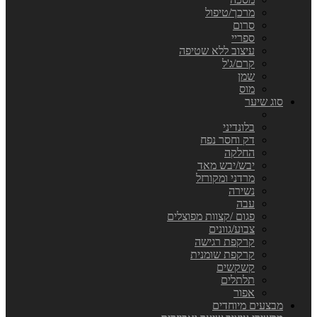
מרכך/טיפול
סרום
ספריי
עיצוב ללא שטיפה
קרם/ג'ל
שמן
מוס
סוג שיער
בלונדיני
דק וחסר נפח
החלקה
יבש/יבש מאד
מרדני ומקורזל
נשירה
עבה
פגום /קצוות מפוצלים
צבוע/גוונים
קרקפת רגישה
קרקפת שומנית
קשקשים
תלתלים
אפור
מבצעים מיוחדים