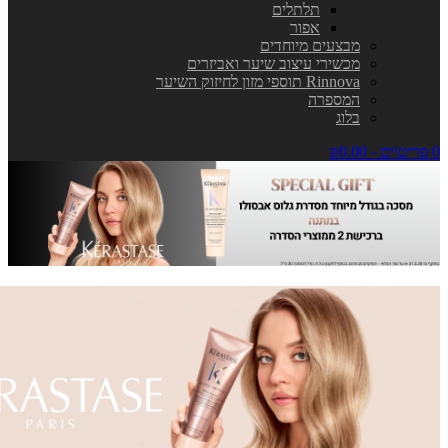
תלתלים
אפור
מבצעים מיוחדים
מכשירי עיצוב שיער ואביזרים
Rinnova תוספי מזון לחיזוק השיער
המספרה
בלוג
0 פריט\ים - ₪0.00