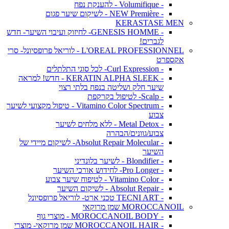
- Volumifique - להענקת נפח
- NEW Première - לשיקום שיער פגום
KERASTASE MEN
- GENESIS HOMME- לחיזוק ועיבוי השיער- חדש
לגברים!
L'OREAL PROFESSIONNEL - לוריאל פרופסיונל- סרי
אקספרט
- Curl Expression- לכל סוגי התלתלים
- KERATIN ALPHA SLEEK - חדש! למראה
שיער חלק ושליטה בנפח בלתי רצוי
- Scalp- לטיפול בקרקפת
- Vitamino Color Spectrum - טיפול מקצועי לשיער
צבוע
- Metal Detox - ללא מלחים לשיער
צבוע/גוונים/הבהרה
- Absolut Repair Molecular- לשיקום מיידי של
השיער
- Blondifier - לשיער בלונדיני
- Pro Longer- לחידוש אורכי השיער
- Vitamino Color - לטיפוח שיער צבוע
- Absolut Repair - לשיקום השיער
- TECNI ART טכני ארט- לוריאל פרופסיונל
MOROCCANOIL שמן מרוקאי
- MOROCCANOIL BODY - מוצרי גוף
- MOROCCANOIL HAIR שמן מרוקאי- מוצרי