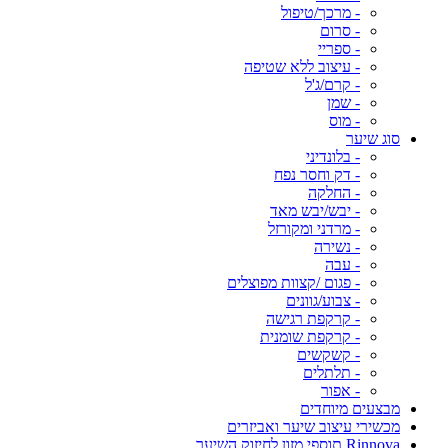
- מרכך/טיפול
- סרום
- ספריי
- עיצוב ללא שטיפה
- קרם/ג'ל
- שמן
- מוס
סוג שיער
- בלונדיני
- דק וחסר נפח
- החלקה
- יבש/יבש מאד
- מרדני ומקורזל
- נשירה
- עבה
- פגום /קצוות מפוצלים
- צבוע/גוונים
- קרקפת רגישה
- קרקפת שומנית
- קשקשים
- תלתלים
- אפור
מבצעים מיוחדים
מכשירי עיצוב שיער ואביזרים
Rinnova תוספי מזון לחיזוק השיער