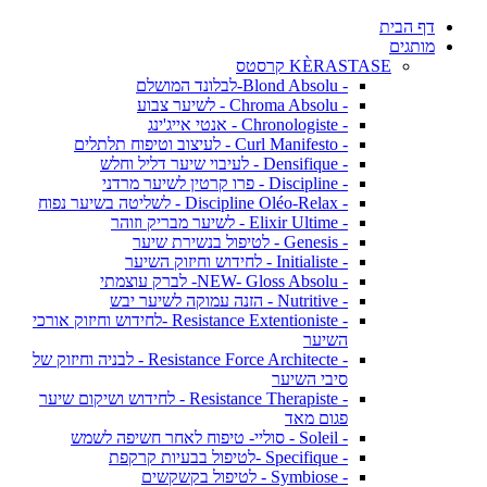
דף הבית
מותגים
KÈRASTASE קרסטס
- Blond Absolu-לבלונד המושלם
- Chroma Absolu - לשיער צבוע
- Chronologiste - אנטי אייג'ינג
- Curl Manifesto - לעיצוב וטיפוח תלתלים
- Densifique - לעיבוי שיער דליל וחלש
- Discipline - פרו קרטין לשיער מרדני
- Discipline Oléo-Relax - לשליטה בשיער נפוח
- Elixir Ultime - לשיער מבריק וזוהר
- Genesis - לטיפול בנשירת שיער
- Initialiste - לחידוש וחיזוק השיער
- NEW- Gloss Absolu- לברק עוצמתי
- Nutritive - הזנה עמוקה לשיער יבש
- Resistance Extentioniste -לחידוש וחיזוק אורכי
השיער
- Resistance Force Architecte - לבניה וחיזוק של
סיבי השיער
- Resistance Therapiste - לחידוש ושיקום שיער
פגום מאד
- Soleil - סוליי- טיפוח לאחר חשיפה לשמש
- Specifique -לטיפול בבעיות קרקפת
- Symbiose - לטיפול בקשקשים