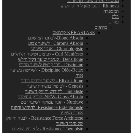
מכשירי עיצוב שיער ואביזרים
Rinnova תוספי מזון לחיזוק השיער
המספרה
בלוג
עוד...
מותגים
KÈRASTASE קרסטס
Blond Absolu-לבלונד המושלם
Chroma Absolu - לשיער צבוע
Chronologiste - אנטי אייג'ינג
Curl Manifesto - לעיצוב וטיפוח תלתלים
Densifique - לעיבוי שיער דליל וחלש
Discipline - פרו קרטין לשיער מרדני
Discipline Oléo-Relax - לשליטה בשיער
נפוח
Elixir Ultime - לשיער מבריק וזוהר
Genesis - לטיפול בנשירת שיער
Initialiste - לחידוש וחיזוק השיער
NEW- Gloss Absolu- לברק עוצמתי
Nutritive - הזנה עמוקה לשיער יבש
Resistance Extentioniste -לחידוש וחיזוק
אורכי השיער
Resistance Force Architecte - לבניה וחיזוק
של סיבי השיער
Resistance Therapiste - לחידוש ושיקום