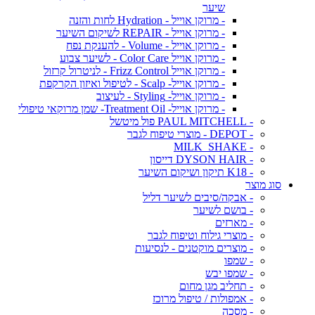
שיער
- מרוקן אוייל - Hydration לחות והזנה
- מרוקן אוייל - REPAIR לשיקום השיער
- מרוקן אוייל - Volume - להענקת נפח
- מרוקן אוייל Color Care - לשיער צבוע
- מרוקן אוייל Frizz Control - לניטרול קרזול
- מרוקן אוייל- Scalp - לטיפול ואיזון הקרקפת
- מרוקן אוייל- Styling - לעיצוב
- מרוקן אוייל- Treatment Oil- שמן מרוקאי טיפולי
- PAUL MITCHELL פול מיטשל
- DEPOT - מוצרי טיפוח לגבר
- MILK_SHAKE
- DYSON HAIR דייסון
- K18 תיקון ושיקום השיער
סוג מוצר
- אבקה/סיבים לשיער דליל
- בושם לשיער
- מארזים
- מוצרי גילוח וטיפוח לגבר
- מוצרים מוקטנים - לנסיעות
- שמפו
- שמפו יבש
- תחליב מגן מחום
- אמפולות / טיפול מרוכז
- מסכה