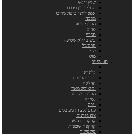
שמפו יבש
תחליב מגן מחום
אמפולות / טיפול מרוכז
מסכה
מרכך/טיפול
סרום
ספריי
עיצוב ללא שטיפה
קרם/ג'ל
שמן
מוס
סוג שיער
בלונדיני
דק וחסר נפח
החלקה
יבש/יבש מאד
מרדני ומקורזל
נשירה
עבה
פגום /קצוות מפוצלים
צבוע/גוונים
קרקפת רגישה
קרקפת שומנית
קשקשים