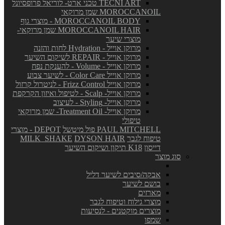
TECNI ART טכני ארט- לוריאל פרופסיונל
MOROCCANOIL שמן מרוקאי
MOROCCANOIL BODY - מוצרי גוף
MOROCCANOIL HAIR שמן מרוקאי-
מוצרי שיער
מרוקן אוייל - Hydration לחות והזנה
מרוקן אוייל - REPAIR לשיקום השיער
מרוקן אוייל - Volume - להענקת נפח
מרוקן אוייל Color Care - לשיער צבוע
מרוקן אוייל Frizz Control - לניטרול קרזול
מרוקן אוייל- Scalp - לטיפול ואיזון הקרקפת
מרוקן אוייל- Styling - לעיצוב
מרוקן אוייל- Treatment Oil- שמן מרוקאי
טיפולי
PAUL MITCHELL פול מיטשל
DEPOT - מוצרי
טיפוח לגבר
DYSON HAIR
MILK_SHAKE
דייסון
K18 תיקון ושיקום השיער
סוג מוצר
אבקה/סיבים לשיער דליל
בושם לשיער
מארזים
מוצרי גילוח וטיפוח לגבר
מוצרים מוקטנים - לנסיעות
שמפו