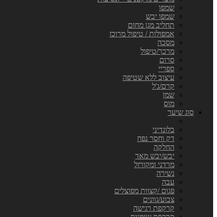
שמפו
שמפו יבש
תחליב מגן מחום
אמפולות / טיפול מרוכז
מסכה
מרכך/טיפול
סרום
ספריי
עיצוב ללא שטיפה
קרם/ג'ל
שמן
מוס
סוג שיער
בלונדיני
דק וחסר נפח
החלקה
יבש/יבש מאד
מרדני ומקורזל
נשירה
עבה
פגום /קצוות מפוצלים
צבוע/גוונים
קרקפת רגישה
קרקפת שומנית