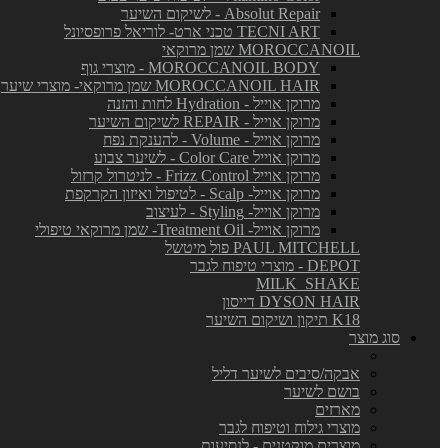
Absolut Repair - לשיקום השיער
TECNI ART טכני ארט- לוריאל פרופסיונל
MOROCCANOIL שמן מרוקאי
MOROCCANOIL BODY - מוצרי גוף
MOROCCANOIL HAIR שמן מרוקאי- מוצרי שיער
מרוקן אוייל - Hydration לחות והזנה
מרוקן אוייל - REPAIR לשיקום השיער
מרוקן אוייל - Volume - להענקת נפח
מרוקן אוייל Color Care - לשיער צבוע
מרוקן אוייל Frizz Control - לניטרול קרזול
מרוקן אוייל- Scalp - לטיפול ואיזון הקרקפת
מרוקן אוייל- Styling - לעיצוב
מרוקן אוייל- Treatment Oil- שמן מרוקאי טיפולי
PAUL MITCHELL פול מיטשל
DEPOT - מוצרי טיפוח לגבר
MILK_SHAKE
DYSON HAIR דייסון
K18 תיקון ושיקום השיער
סוג מוצר
אבקה/סיבים לשיער דליל
בושם לשיער
מארזים
מוצרי גילוח וטיפוח לגבר
מוצרים מוקטנים - לנסיעות