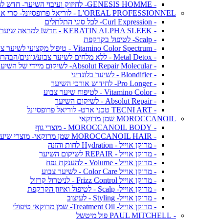
- GENESIS HOMME- לחיזוק ועיבוי השיער- חדש לגברים!
L'OREAL PROFESSIONNEL - לוריאל פרופסיונל- סרי אקספרט
- Curl Expression- לכל סוגי התלתלים
- KERATIN ALPHA SLEEK - חדש! למראה שיער חלק ושליטה בנפח בלתי רצוי
- Scalp- לטיפול בקרקפת
- Vitamino Color Spectrum - טיפול מקצועי לשיער צבוע
- Metal Detox - ללא מלחים לשיער צבוע/גוונים/הבהרה
- Absolut Repair Molecular- לשיקום מיידי של השיער
- Blondifier - לשיער בלונדיני
- Pro Longer- לחידוש אורכי השיער
- Vitamino Color - לטיפוח שיער צבוע
- Absolut Repair - לשיקום השיער
- TECNI ART טכני ארט- לוריאל פרופסיונל
MOROCCANOIL שמן מרוקאי
- MOROCCANOIL BODY - מוצרי גוף
- MOROCCANOIL HAIR שמן מרוקאי- מוצרי שיער
- מרוקן אוייל - Hydration לחות והזנה
- מרוקן אוייל - REPAIR לשיקום השיער
- מרוקן אוייל - Volume - להענקת נפח
- מרוקן אוייל Color Care - לשיער צבוע
- מרוקן אוייל Frizz Control - לניטרול קרזול
- מרוקן אוייל- Scalp - לטיפול ואיזון הקרקפת
- מרוקן אוייל- Styling - לעיצוב
- מרוקן אוייל- Treatment Oil- שמן מרוקאי טיפולי
- PAUL MITCHELL פול מיטשל