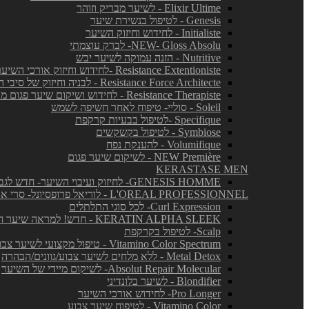
Elixir Ultime - לשיער מבריק וזוהר
Genesis - לטיפול בנשירת שיער
Initialiste - לחידוש וחיזוק השיער
NEW- Gloss Absolu- לברק עוצמתי
Nutritive - הזנה עמוקה לשיער יבש
Resistance Extentioniste -לחידוש וחיזוק אורכי השיער
Resistance Force Architecte - לבניה וחיזוק של סיבי השיער
Resistance Therapiste - לחידוש ושיקום שיער פגום מאד
Soleil - סוליי- טיפוח לאחר חשיפה לשמש
Specifique -לטיפול בבעיות קרקפת
Symbiose - לטיפול בקשקשים
Volumifique - להענקת נפח
NEW Première - לשיקום שיער פגום
KERASTASE MEN
GENESIS HOMME- לחיזוק ועיבוי השיער- חדש לגברים!
L'OREAL PROFESSIONNEL - לוריאל פרופסיונל- סרי אקספרט
Curl Expression- לכל סוגי התלתלים
KERATIN ALPHA SLEEK - חדש! למראה שיער חלק ושליטה בנפח בלתי רצוי
Scalp- לטיפול בקרקפת
Vitamino Color Spectrum - טיפול מקצועי לשיער צבוע
Metal Detox - ללא מלחים לשיער צבוע/גוונים/הבהרה
Absolut Repair Molecular- לשיקום מיידי של השיער
Blondifier - לשיער בלונדיני
Pro Longer- לחידוש אורכי השיער
Vitamino Color - לטיפוח שיער צבוע