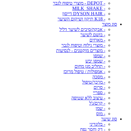
- DEPOT - מוצרי טיפוח לגבר
- MILK_SHAKE
- DYSON HAIR דייסון
- K18 תיקון ושיקום השיער
סוג מוצר
- אבקה/סיבים לשיער דליל
- בושם לשיער
- מארזים
- מוצרי גילוח וטיפוח לגבר
- מוצרים מוקטנים - לנסיעות
- שמפו
- שמפו יבש
- תחליב מגן מחום
- אמפולות / טיפול מרוכז
- מסכה
- מרכך/טיפול
- סרום
- ספריי
- עיצוב ללא שטיפה
- קרם/ג'ל
- שמן
- מוס
סוג שיער
- בלונדיני
- דק וחסר נפח