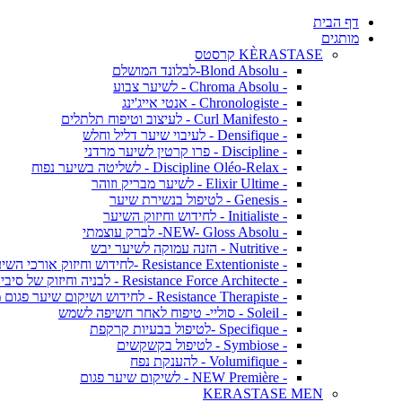
דף הבית
מותגים
KÈRASTASE קרסטס
- Blond Absolu-לבלונד המושלם
- Chroma Absolu - לשיער צבוע
- Chronologiste - אנטי אייג'ינג
- Curl Manifesto - לעיצוב וטיפוח תלתלים
- Densifique - לעיבוי שיער דליל וחלש
- Discipline - פרו קרטין לשיער מרדני
- Discipline Oléo-Relax - לשליטה בשיער נפוח
- Elixir Ultime - לשיער מבריק וזוהר
- Genesis - לטיפול בנשירת שיער
- Initialiste - לחידוש וחיזוק השיער
- NEW- Gloss Absolu- לברק עוצמתי
- Nutritive - הזנה עמוקה לשיער יבש
- Resistance Extentioniste -לחידוש וחיזוק אורכי השיער
- Resistance Force Architecte - לבניה וחיזוק של סיבי השיער
- Resistance Therapiste - לחידוש ושיקום שיער פגום מאד
- Soleil - סוליי- טיפוח לאחר חשיפה לשמש
- Specifique -לטיפול בבעיות קרקפת
- Symbiose - לטיפול בקשקשים
- Volumifique - להענקת נפח
- NEW Première - לשיקום שיער פגום
KERASTASE MEN