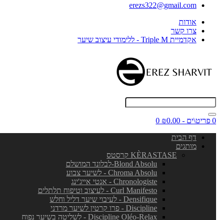
erezs322@gmail.com
אודות
צרו קשר
אקדמיית Triple M - ללימודי עיצוב שיער
0 פריט\ים - ₪0.00
0
דף הבית
מותגים
KÈRASTASE קרסטס
Blond Absolu-לבלונד המושלם
Chroma Absolu - לשיער צבוע
Chronologiste - אנטי אייג'ינג
Curl Manifesto - לעיצוב וטיפוח תלתלים
Densifique - לעיבוי שיער דליל וחלש
Discipline - פרו קרטין לשיער מרדני
Discipline Oléo-Relax - לשליטה בשיער נפוח