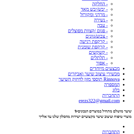
- החלקה
- יבש/יבש מאד
- מרדני ומקורזל
- נשירה
- עבה
- פגום /קצוות מפוצלים
- צבוע/גוונים
- קרקפת רגישה
- קרקפת שומנית
- קשקשים
- תלתלים
- אפור
מבצעים מיוחדים
מכשירי עיצוב שיער ואביזרים
Rinnova תוספי מזון לחיזוק השיער
המספרה
בלוג
התחברות
erezs322@gmail.com
שיער מושלם מתחיל במוצרים הנכונים✨
מוצרי טיפוח ועיצוב שיער מקצועיים
ישירות מהסלון שלנו עד אלייך
התחברות