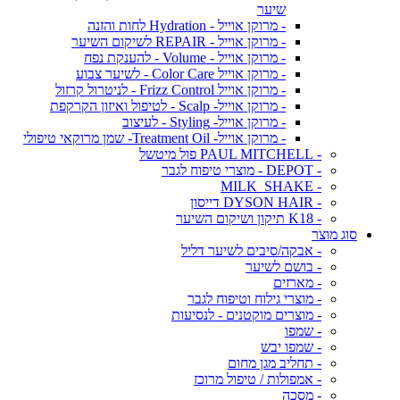
שיער
- מרוקן אוייל - Hydration לחות והזנה
- מרוקן אוייל - REPAIR לשיקום השיער
- מרוקן אוייל - Volume - להענקת נפח
- מרוקן אוייל Color Care - לשיער צבוע
- מרוקן אוייל Frizz Control - לניטרול קרזול
- מרוקן אוייל- Scalp - לטיפול ואיזון הקרקפת
- מרוקן אוייל- Styling - לעיצוב
- מרוקן אוייל- Treatment Oil- שמן מרוקאי טיפולי
- PAUL MITCHELL פול מיטשל
- DEPOT - מוצרי טיפוח לגבר
- MILK_SHAKE
- DYSON HAIR דייסון
- K18 תיקון ושיקום השיער
סוג מוצר
- אבקה/סיבים לשיער דליל
- בושם לשיער
- מארזים
- מוצרי גילוח וטיפוח לגבר
- מוצרים מוקטנים - לנסיעות
- שמפו
- שמפו יבש
- תחליב מגן מחום
- אמפולות / טיפול מרוכז
- מסכה