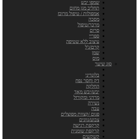
שמפו יבש
תחליב מגן מחום
אמפולות / טיפול מרוכז
מסכה
מרכך/טיפול
סרום
ספריי
עיצוב ללא שטיפה
קרם/ג'ל
שמן
מוס
סוג שיער
בלונדיני
דק וחסר נפח
החלקה
יבש/יבש מאד
מרדני ומקורזל
נשירה
עבה
פגום /קצוות מפוצלים
צבוע/גוונים
קרקפת רגישה
קרקפת שומנית
קשקשים