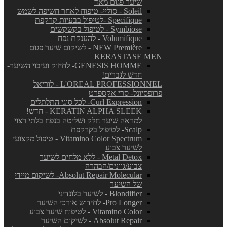
שיער פגום מאד
Soleil - סוליי- טיפוח לאחר חשיפה לשמש
Specifique -לטיפול בבעיות קרקפת
Symbiose - לטיפול בקשקשים
Volumifique - להענקת נפח
NEW Première - לשיקום שיער פגום
KERASTASE MEN
GENESIS HOMME- לחיזוק ועיבוי השיער-
חדש לגברים!
L'OREAL PROFESSIONNEL - לוריאל
פרופסיונל- סרי אקספרט
Curl Expression- לכל סוגי התלתלים
KERATIN ALPHA SLEEK - חדש!
למראה שיער חלק ושליטה בנפח בלתי רצוי
Scalp- לטיפול בקרקפת
Vitamino Color Spectrum - טיפול מקצועי
לשיער צבוע
Metal Detox - ללא מלחים לשיער
צבוע/גוונים/הבהרה
Absolut Repair Molecular- לשיקום מיידי
של השיער
Blondifier - לשיער בלונדיני
Pro Longer- לחידוש אורכי השיער
Vitamino Color - לטיפוח שיער צבוע
Absolut Repair - לשיקום השיער