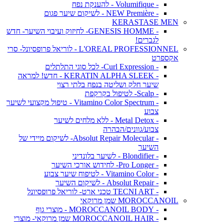
- Volumifique - להענקת נפח
- NEW Première - לשיקום שיער פגום
KERASTASE MEN
- GENESIS HOMME- לחיזוק ועיבוי השיער- חדש
לגברים!
L'OREAL PROFESSIONNEL - לוריאל פרופסיונל- סרי
אקספרט
- Curl Expression- לכל סוגי התלתלים
- KERATIN ALPHA SLEEK - חדש! למראה
שיער חלק ושליטה בנפח בלתי רצוי
- Scalp- לטיפול בקרקפת
- Vitamino Color Spectrum - טיפול מקצועי לשיער
צבוע
- Metal Detox - ללא מלחים לשיער
צבוע/גוונים/הבהרה
- Absolut Repair Molecular- לשיקום מיידי של
השיער
- Blondifier - לשיער בלונדיני
- Pro Longer- לחידוש אורכי השיער
- Vitamino Color - לטיפוח שיער צבוע
- Absolut Repair - לשיקום השיער
- TECNI ART טכני ארט- לוריאל פרופסיונל
MOROCCANOIL שמן מרוקאי
- MOROCCANOIL BODY - מוצרי גוף
- MOROCCANOIL HAIR שמן מרוקאי- מוצרי