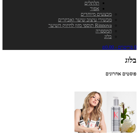
תלתלים
אפור
מבצעים מיוחדים
מכשירי עיצוב שיער ואביזרים
Rinnova תוספי מזון לחיזוק השיער
המספרה
בלוג
0 פריט\ים - ₪0.00
בלוג
פוסטים אחרונים