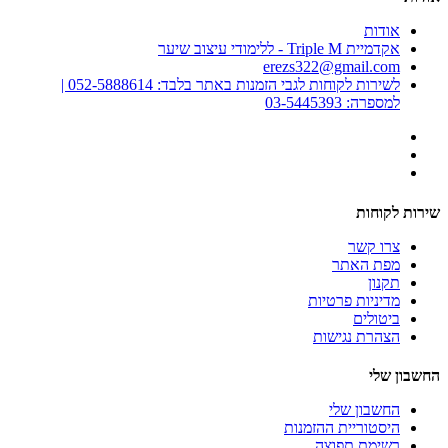
אודות
אקדמיית Triple M - ללימודי עיצוב שיער
erezs322@gmail.com
לשירות לקוחות לגבי הזמנות באתר בלבד: 052-5888614 |
למספרה: 03-5445393
שירות לקוחות
צרו קשר
מפת האתר
תקנון
מדיניות פרטיות
ביטולים
הצהרת נגישות
החשבון שלי
החשבון שלי
היסטוריית ההזמנות
רשימת תפוצה