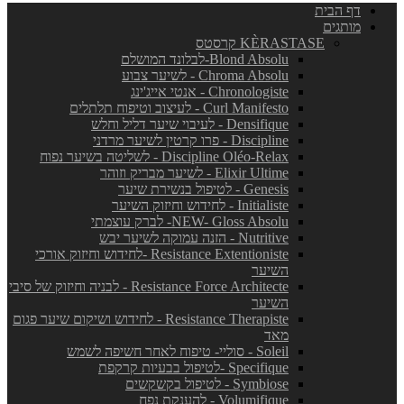
דף הבית
מותגים
KÈRASTASE קרסטס
Blond Absolu-לבלונד המושלם
Chroma Absolu - לשיער צבוע
Chronologiste - אנטי אייג'ינג
Curl Manifesto - לעיצוב וטיפוח תלתלים
Densifique - לעיבוי שיער דליל וחלש
Discipline - פרו קרטין לשיער מרדני
Discipline Oléo-Relax - לשליטה בשיער נפוח
Elixir Ultime - לשיער מבריק וזוהר
Genesis - לטיפול בנשירת שיער
Initialiste - לחידוש וחיזוק השיער
NEW- Gloss Absolu- לברק עוצמתי
Nutritive - הזנה עמוקה לשיער יבש
Resistance Extentioniste -לחידוש וחיזוק אורכי
השיער
Resistance Force Architecte - לבניה וחיזוק של סיבי
השיער
Resistance Therapiste - לחידוש ושיקום שיער פגום
מאד
Soleil - סוליי- טיפוח לאחר חשיפה לשמש
Specifique -לטיפול בבעיות קרקפת
Symbiose - לטיפול בקשקשים
Volumifique - להענקת נפח