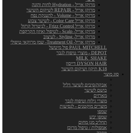
מרוקן אוייל - Hydration לחות והזנה
מרוקן אוייל - REPAIR לשיקום השיער
מרוקן אוייל - Volume - להענקת נפח
מרוקן אוייל Color Care - לשיער צבוע
מרוקן אוייל Frizz Control - לניטרול קרזול
מרוקן אוייל- Scalp - לטיפול ואיזון הקרקפת
מרוקן אוייל- Styling - לעיצוב
מרוקן אוייל- Treatment Oil- שמן מרוקאי טיפולי
PAUL MITCHELL פול מיטשל
DEPOT - מוצרי טיפוח לגבר
MILK_SHAKE
DYSON HAIR דייסון
K18 תיקון ושיקום השיער
סוג מוצר
אבקה/סיבים לשיער דליל
בושם לשיער
מארזים
מוצרי גילוח וטיפוח לגבר
מוצרים מוקטנים - לנסיעות
שמפו
שמפו יבש
תחליב מגן מחום
אמפולות / טיפול מרוכז
מסכה