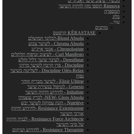
מכשירי עיצוב שיער ואביזרים
Rinnova תוספי מזון לחיזוק השיער
המספרה
בלוג
עוד...
מותגים
KÈRASTASE קרסטס
Blond Absolu-לבלונד המושלם
Chroma Absolu - לשיער צבוע
Chronologiste - אנטי אייג'ינג
Curl Manifesto - לעיצוב וטיפוח תלתלים
Densifique - לעיבוי שיער דליל וחלש
Discipline - פרו קרטין לשיער מרדני
Discipline Oléo-Relax - לשליטה בשיער
נפוח
Elixir Ultime - לשיער מבריק וזוהר
Genesis - לטיפול בנשירת שיער
Initialiste - לחידוש וחיזוק השיער
NEW- Gloss Absolu- לברק עוצמתי
Nutritive - הזנה עמוקה לשיער יבש
Resistance Extentioniste -לחידוש וחיזוק
אורכי השיער
Resistance Force Architecte - לבניה וחיזוק
של סיבי השיער
Resistance Therapiste - לחידוש ושיקום