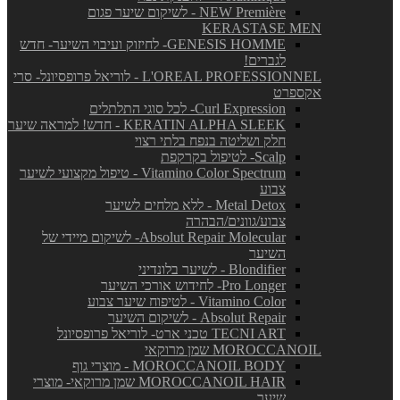
NEW Première - לשיקום שיער פגום
KERASTASE MEN
GENESIS HOMME- לחיזוק ועיבוי השיער- חדש
לגברים!
L'OREAL PROFESSIONNEL - לוריאל פרופסיונל- סרי
אקספרט
Curl Expression- לכל סוגי התלתלים
KERATIN ALPHA SLEEK - חדש! למראה שיער
חלק ושליטה בנפח בלתי רצוי
Scalp- לטיפול בקרקפת
Vitamino Color Spectrum - טיפול מקצועי לשיער
צבוע
Metal Detox - ללא מלחים לשיער
צבוע/גוונים/הבהרה
Absolut Repair Molecular- לשיקום מיידי של
השיער
Blondifier - לשיער בלונדיני
Pro Longer- לחידוש אורכי השיער
Vitamino Color - לטיפוח שיער צבוע
Absolut Repair - לשיקום השיער
TECNI ART טכני ארט- לוריאל פרופסיונל
MOROCCANOIL שמן מרוקאי
MOROCCANOIL BODY - מוצרי גוף
MOROCCANOIL HAIR שמן מרוקאי- מוצרי
שיער