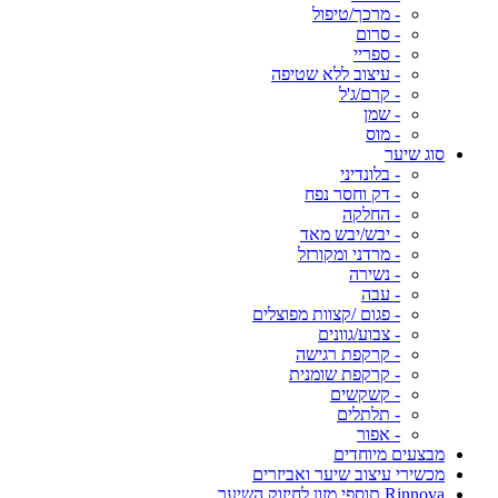
- מרכך/טיפול
- סרום
- ספריי
- עיצוב ללא שטיפה
- קרם/ג'ל
- שמן
- מוס
סוג שיער
- בלונדיני
- דק וחסר נפח
- החלקה
- יבש/יבש מאד
- מרדני ומקורזל
- נשירה
- עבה
- פגום /קצוות מפוצלים
- צבוע/גוונים
- קרקפת רגישה
- קרקפת שומנית
- קשקשים
- תלתלים
- אפור
מבצעים מיוחדים
מכשירי עיצוב שיער ואביזרים
Rinnova תוספי מזון לחיזוק השיער