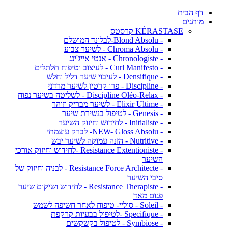
דף הבית
מותגים
KÈRASTASE קרסטס
- Blond Absolu-לבלונד המושלם
- Chroma Absolu - לשיער צבוע
- Chronologiste - אנטי אייג'ינג
- Curl Manifesto - לעיצוב וטיפוח תלתלים
- Densifique - לעיבוי שיער דליל וחלש
- Discipline - פרו קרטין לשיער מרדני
- Discipline Oléo-Relax - לשליטה בשיער נפוח
- Elixir Ultime - לשיער מבריק וזוהר
- Genesis - לטיפול בנשירת שיער
- Initialiste - לחידוש וחיזוק השיער
- NEW- Gloss Absolu- לברק עוצמתי
- Nutritive - הזנה עמוקה לשיער יבש
- Resistance Extentioniste -לחידוש וחיזוק אורכי
השיער
- Resistance Force Architecte - לבניה וחיזוק של
סיבי השיער
- Resistance Therapiste - לחידוש ושיקום שיער
פגום מאד
- Soleil - סוליי- טיפוח לאחר חשיפה לשמש
- Specifique -לטיפול בבעיות קרקפת
- Symbiose - לטיפול בקשקשים