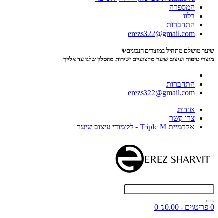
המספרה
בלוג
התחברות
erezs322@gmail.com
שיער מושלם מתחיל במוצרים הנכונים✨
מוצרי טיפוח ועיצוב שיער מקצועיים
ישירות מהסלון שלנו עד אלייך
התחברות
erezs322@gmail.com
אודות
צרו קשר
אקדמיית Triple M - ללימודי עיצוב שיער
0 פריט\ים - ₪0.00
0