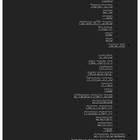
מרכך/טיפול
סרום
ספריי
עיצוב ללא שטיפה
קרם/ג'ל
שמן
מוס
סוג שיער
בלונדיני
דק וחסר נפח
החלקה
יבש/יבש מאד
מרדני ומקורזל
נשירה
עבה
פגום /קצוות מפוצלים
צבוע/גוונים
קרקפת רגישה
קרקפת שומנית
קשקשים
תלתלים
אפור
מבצעים מיוחדים