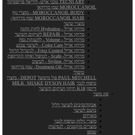
TECNI ART טכני ארט- לוריאל פרופסיונל
MOROCCANOIL שמן מרוקאי
MOROCCANOIL BODY - מוצרי גוף
MOROCCANOIL HAIR שמן מרוקאי-
מוצרי שיער
מרוקן אוייל - Hydration לחות והזנה
מרוקן אוייל - REPAIR לשיקום השיער
מרוקן אוייל - Volume - להענקת נפח
מרוקן אוייל Color Care - לשיער צבוע
מרוקן אוייל Frizz Control - לניטרול קרזול
מרוקן אוייל- Scalp - לטיפול ואיזון הקרקפת
מרוקן אוייל- Styling - לעיצוב
מרוקן אוייל- Treatment Oil- שמן מרוקאי
טיפולי
PAUL MITCHELL פול מיטשל
DEPOT - מוצרי
טיפוח לגבר
DYSON HAIR
MILK_SHAKE
דייסון
K18 תיקון ושיקום השיער
סוג מוצר
אבקה/סיבים לשיער דליל
בושם לשיער
מארזים
מוצרי גילוח וטיפוח לגבר
מוצרים מוקטנים - לנסיעות
שמפו