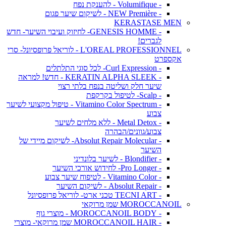
- Volumifique - להענקת נפח
- NEW Première - לשיקום שיער פגום
KERASTASE MEN
- GENESIS HOMME- לחיזוק ועיבוי השיער- חדש
לגברים!
L'OREAL PROFESSIONNEL - לוריאל פרופסיונל- סרי
אקספרט
- Curl Expression- לכל סוגי התלתלים
- KERATIN ALPHA SLEEK - חדש! למראה
שיער חלק ושליטה בנפח בלתי רצוי
- Scalp- לטיפול בקרקפת
- Vitamino Color Spectrum - טיפול מקצועי לשיער
צבוע
- Metal Detox - ללא מלחים לשיער
צבוע/גוונים/הבהרה
- Absolut Repair Molecular- לשיקום מיידי של
השיער
- Blondifier - לשיער בלונדיני
- Pro Longer- לחידוש אורכי השיער
- Vitamino Color - לטיפוח שיער צבוע
- Absolut Repair - לשיקום השיער
- TECNI ART טכני ארט- לוריאל פרופסיונל
MOROCCANOIL שמן מרוקאי
- MOROCCANOIL BODY - מוצרי גוף
- MOROCCANOIL HAIR שמן מרוקאי- מוצרי