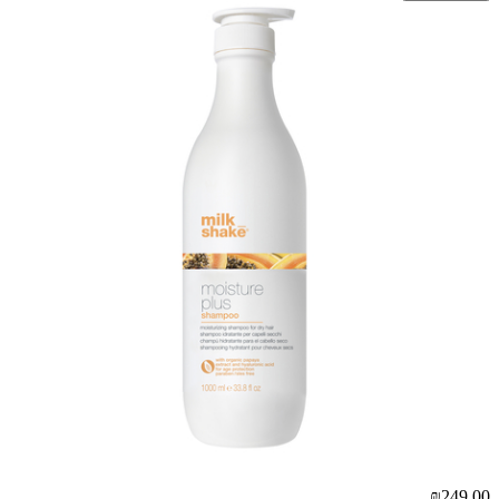
₪249.00