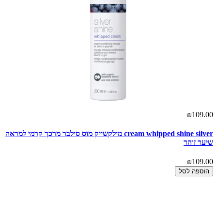
₪109.00
cream whipped shine silver מילקשייק מוס סילבר מרכך קרמי למראה
שיער זוהר
₪109.00
הוספה לסל