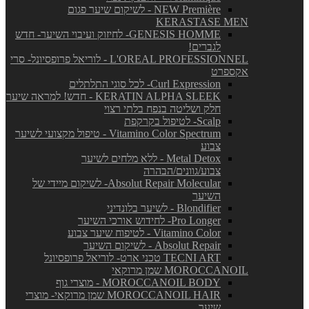
NEW Première - לשיקום שיער פגום
KERASTASE MEN
GENESIS HOMME- לחיזוק ועיבוי השיער- חדש
לגברים!
L'OREAL PROFESSIONNEL - לוריאל פרופסיונל- סרי
אקספרט
Curl Expression- לכל סוגי התלתלים
KERATIN ALPHA SLEEK - חדש! למראה שיער
חלק ושליטה בנפח בלתי רצוי
Scalp- לטיפול בקרקפת
Vitamino Color Spectrum - טיפול מקצועי לשיער
צבוע
Metal Detox - ללא מלחים לשיער
צבוע/גוונים/הבהרה
Absolut Repair Molecular- לשיקום מיידי של
השיער
Blondifier - לשיער בלונדיני
Pro Longer- לחידוש אורכי השיער
Vitamino Color - לטיפוח שיער צבוע
Absolut Repair - לשיקום השיער
TECNI ART טכני ארט- לוריאל פרופסיונל
MOROCCANOIL שמן מרוקאי
MOROCCANOIL BODY - מוצרי גוף
MOROCCANOIL HAIR שמן מרוקאי- מוצרי
שיער