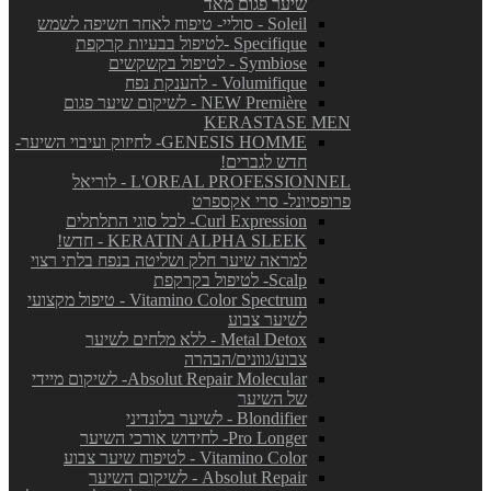
שיער פגום מאד
Soleil - סוליי- טיפוח לאחר חשיפה לשמש
Specifique -לטיפול בבעיות קרקפת
Symbiose - לטיפול בקשקשים
Volumifique - להענקת נפח
NEW Première - לשיקום שיער פגום
KERASTASE MEN
GENESIS HOMME- לחיזוק ועיבוי השיער-
חדש לגברים!
L'OREAL PROFESSIONNEL - לוריאל
פרופסיונל- סרי אקספרט
Curl Expression- לכל סוגי התלתלים
KERATIN ALPHA SLEEK - חדש!
למראה שיער חלק ושליטה בנפח בלתי רצוי
Scalp- לטיפול בקרקפת
Vitamino Color Spectrum - טיפול מקצועי
לשיער צבוע
Metal Detox - ללא מלחים לשיער
צבוע/גוונים/הבהרה
Absolut Repair Molecular- לשיקום מיידי
של השיער
Blondifier - לשיער בלונדיני
Pro Longer- לחידוש אורכי השיער
Vitamino Color - לטיפוח שיער צבוע
Absolut Repair - לשיקום השיער