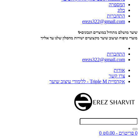
המספרה
בלוג
התחברות
erezs322@gmail.com
שיער מושלם מתחיל במוצרים הנכונים✨
מוצרי טיפוח ועיצוב שיער מקצועיים
ישירות מהסלון שלנו עד אלייך
התחברות
erezs322@gmail.com
אודות
צרו קשר
אקדמיית Triple M - ללימודי עיצוב שיער
0 פריט\ים - ₪0.00
0