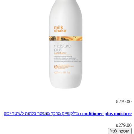
₪279.00
conditioner plus moisture מילקשייק מרכך מועשר בלחות לשיער יבש
₪279.00
הוספה לסל