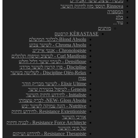
מכשירי עיצוב שיער ואביזרים
Rinnova תוספי מזון לחיזוק השיער
המספרה
בלוג
עוד...
מותגים
KÈRASTASE קרסטס
Blond Absolu-לבלונד המושלם
Chroma Absolu - לשיער צבוע
Chronologiste - אנטי אייג'ינג
Curl Manifesto - לעיצוב וטיפוח תלתלים
Densifique - לעיבוי שיער דליל וחלש
Discipline - פרו קרטין לשיער מרדני
Discipline Oléo-Relax - לשליטה בשיער
נפוח
Elixir Ultime - לשיער מבריק וזוהר
Genesis - לטיפול בנשירת שיער
Initialiste - לחידוש וחיזוק השיער
NEW- Gloss Absolu- לברק עוצמתי
Nutritive - הזנה עמוקה לשיער יבש
Resistance Extentioniste -לחידוש וחיזוק
אורכי השיער
Resistance Force Architecte - לבניה וחיזוק
של סיבי השיער
Resistance Therapiste - לחידוש ושיקום