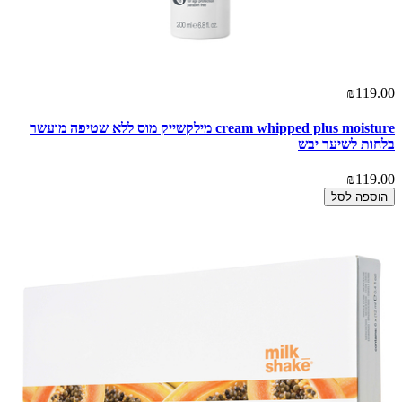
₪119.00
cream whipped plus moisture מילקשייק מוס ללא שטיפה מועשר
בלחות לשיער יבש
₪119.00
הוספה לסל