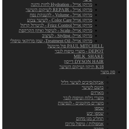
מרוקן אוייל - Hydration לחות והזנה
מרוקן אוייל - REPAIR לשיקום השיער
מרוקן אוייל - Volume - להענקת נפח
מרוקן אוייל Color Care - לשיער צבוע
מרוקן אוייל Frizz Control - לניטרול קרזול
מרוקן אוייל- Scalp - לטיפול ואיזון הקרקפת
מרוקן אוייל- Styling - לעיצוב
מרוקן אוייל- Treatment Oil- שמן מרוקאי טיפולי
PAUL MITCHELL פול מיטשל
DEPOT - מוצרי טיפוח לגבר
MILK_SHAKE
DYSON HAIR דייסון
K18 תיקון ושיקום השיער
סוג מוצר
אבקה/סיבים לשיער דליל
בושם לשיער
מארזים
מוצרי גילוח וטיפוח לגבר
מוצרים מוקטנים - לנסיעות
שמפו
שמפו יבש
תחליב מגן מחום
אמפולות / טיפול מרוכז
מסכה