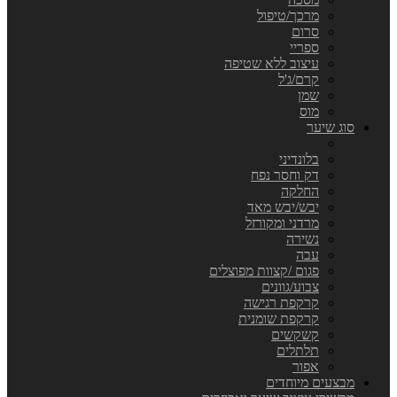
מרכך/טיפול
סרום
ספריי
עיצוב ללא שטיפה
קרם/ג'ל
שמן
מוס
סוג שיער
בלונדיני
דק וחסר נפח
החלקה
יבש/יבש מאד
מרדני ומקורזל
נשירה
עבה
פגום /קצוות מפוצלים
צבוע/גוונים
קרקפת רגישה
קרקפת שומנית
קשקשים
תלתלים
אפור
מבצעים מיוחדים