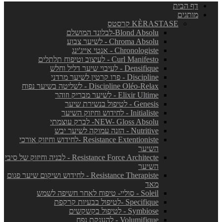
דף הבית
מותגים
KÈRASTASE קרסטס
Blond Absolu-לבלונד המושלם
Chroma Absolu - לשיער צבוע
Chronologiste - אנטי אייג'ינג
Curl Manifesto - לעיצוב וטיפוח תלתלים
Densifique - לעיבוי שיער דליל וחלש
Discipline - פרו קרטין לשיער מרדני
Discipline Oléo-Relax - לשליטה בשיער נפוח
Elixir Ultime - לשיער מבריק וזוהר
Genesis - לטיפול בנשירת שיער
Initialiste - לחידוש וחיזוק השיער
NEW- Gloss Absolu- לברק עוצמתי
Nutritive - הזנה עמוקה לשיער יבש
Resistance Extentioniste -לחידוש וחיזוק אורכי
השיער
Resistance Force Architecte - לבניה וחיזוק של סיבי
השיער
Resistance Therapiste - לחידוש ושיקום שיער פגום
מאד
Soleil - סוליי- טיפוח לאחר חשיפה לשמש
Specifique -לטיפול בבעיות קרקפת
Symbiose - לטיפול בקשקשים
Volumifique - להענקת נפח