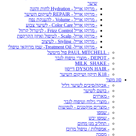
שיער
- מרוקן אוייל - Hydration לחות והזנה
- מרוקן אוייל - REPAIR לשיקום השיער
- מרוקן אוייל - Volume - להענקת נפח
- מרוקן אוייל Color Care - לשיער צבוע
- מרוקן אוייל Frizz Control - לניטרול קרזול
- מרוקן אוייל- Scalp - לטיפול ואיזון הקרקפת
- מרוקן אוייל- Styling - לעיצוב
- מרוקן אוייל- Treatment Oil- שמן מרוקאי טיפולי
- PAUL MITCHELL פול מיטשל
- DEPOT - מוצרי טיפוח לגבר
- MILK_SHAKE
- DYSON HAIR דייסון
- K18 תיקון ושיקום השיער
סוג מוצר
- אבקה/סיבים לשיער דליל
- בושם לשיער
- מארזים
- מוצרי גילוח וטיפוח לגבר
- מוצרים מוקטנים - לנסיעות
- שמפו
- שמפו יבש
- תחליב מגן מחום
- אמפולות / טיפול מרוכז
- מסכה