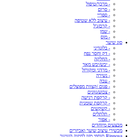
- מרכך/טיפול
- סרום
- ספריי
- עיצוב ללא שטיפה
- קרם/ג'ל
- שמן
- מוס
סוג שיער
- בלונדיני
- דק וחסר נפח
- החלקה
- יבש/יבש מאד
- מרדני ומקורזל
- נשירה
- עבה
- פגום /קצוות מפוצלים
- צבוע/גוונים
- קרקפת רגישה
- קרקפת שומנית
- קשקשים
- תלתלים
- אפור
מבצעים מיוחדים
מכשירי עיצוב שיער ואביזרים
Rinnova תוספי מזון לחיזוק השיער