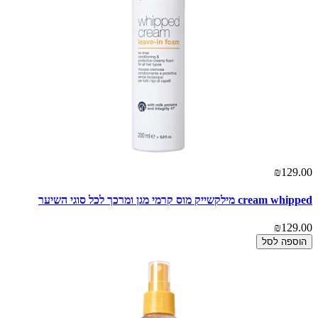
₪129.00
cream whipped מילקשייק מוס קרמי מגן ומרכך לכל סוגי השיער
₪129.00
הוספה לסל