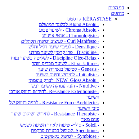
דף הבית
מותגים
KÈRASTASE קרסטס
- Blond Absolu-לבלונד המושלם
- Chroma Absolu - לשיער צבוע
- Chronologiste - אנטי אייג'ינג
- Curl Manifesto - לעיצוב וטיפוח תלתלים
- Densifique - לעיבוי שיער דליל וחלש
- Discipline - פרו קרטין לשיער מרדני
- Discipline Oléo-Relax - לשליטה בשיער נפוח
- Elixir Ultime - לשיער מבריק וזוהר
- Genesis - לטיפול בנשירת שיער
- Initialiste - לחידוש וחיזוק השיער
- NEW- Gloss Absolu- לברק עוצמתי
- Nutritive - הזנה עמוקה לשיער יבש
- Resistance Extentioniste -לחידוש וחיזוק אורכי
השיער
- Resistance Force Architecte - לבניה וחיזוק של
סיבי השיער
- Resistance Therapiste - לחידוש ושיקום שיער
פגום מאד
- Soleil - סוליי- טיפוח לאחר חשיפה לשמש
- Specifique -לטיפול בבעיות קרקפת
- Symbiose - לטיפול בקשקשים