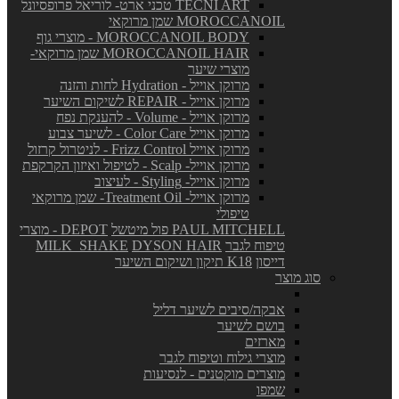
TECNI ART טכני ארט- לוריאל פרופסיונל
MOROCCANOIL שמן מרוקאי
MOROCCANOIL BODY - מוצרי גוף
MOROCCANOIL HAIR שמן מרוקאי-
מוצרי שיער
מרוקן אוייל - Hydration לחות והזנה
מרוקן אוייל - REPAIR לשיקום השיער
מרוקן אוייל - Volume - להענקת נפח
מרוקן אוייל Color Care - לשיער צבוע
מרוקן אוייל Frizz Control - לניטרול קרזול
מרוקן אוייל- Scalp - לטיפול ואיזון הקרקפת
מרוקן אוייל- Styling - לעיצוב
מרוקן אוייל- Treatment Oil- שמן מרוקאי
טיפולי
PAUL MITCHELL פול מיטשל
DEPOT - מוצרי
טיפוח לגבר
DYSON HAIR
MILK_SHAKE
דייסון
K18 תיקון ושיקום השיער
סוג מוצר
אבקה/סיבים לשיער דליל
בושם לשיער
מארזים
מוצרי גילוח וטיפוח לגבר
מוצרים מוקטנים - לנסיעות
שמפו