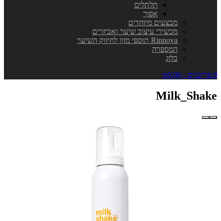
תלתלים
אפור
מבצעים מיוחדים
מכשירי עיצוב שיער ואביזרים
Rinnova תוספי מזון לחיזוק השיער
המספרה
בלוג
0 פריט\ים - ₪0.00
Milk_Shake