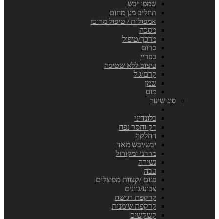
שמפו יבש
תחליב מגן מחום
אמפולות / טיפול מרוכז
מסכה
מרכך/טיפול
סרום
ספריי
עיצוב ללא שטיפה
קרם/ג'ל
שמן
מוס
סוג שיער
בלונדיני
דק וחסר נפח
החלקה
יבש/יבש מאד
מרדני ומקורזל
נשירה
עבה
פגום /קצוות מפוצלים
צבוע/גוונים
קרקפת רגישה
קרקפת שומנית
קשקשים