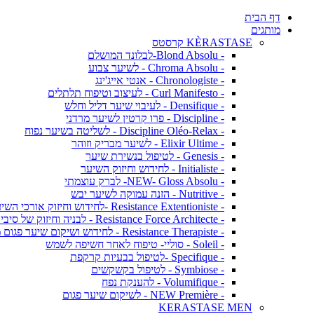
דף הבית
מותגים
KÈRASTASE קרסטס
- Blond Absolu-לבלונד המושלם
- Chroma Absolu - לשיער צבוע
- Chronologiste - אנטי אייג'ינג
- Curl Manifesto - לעיצוב וטיפוח תלתלים
- Densifique - לעיבוי שיער דליל וחלש
- Discipline - פרו קרטין לשיער מרדני
- Discipline Oléo-Relax - לשליטה בשיער נפוח
- Elixir Ultime - לשיער מבריק וזוהר
- Genesis - לטיפול בנשירת שיער
- Initialiste - לחידוש וחיזוק השיער
- NEW- Gloss Absolu- לברק עוצמתי
- Nutritive - הזנה עמוקה לשיער יבש
- Resistance Extentioniste -לחידוש וחיזוק אורכי השיער
- Resistance Force Architecte - לבניה וחיזוק של סיבי השיער
- Resistance Therapiste - לחידוש ושיקום שיער פגום מאד
- Soleil - סוליי- טיפוח לאחר חשיפה לשמש
- Specifique -לטיפול בבעיות קרקפת
- Symbiose - לטיפול בקשקשים
- Volumifique - להענקת נפח
- NEW Première - לשיקום שיער פגום
KERASTASE MEN