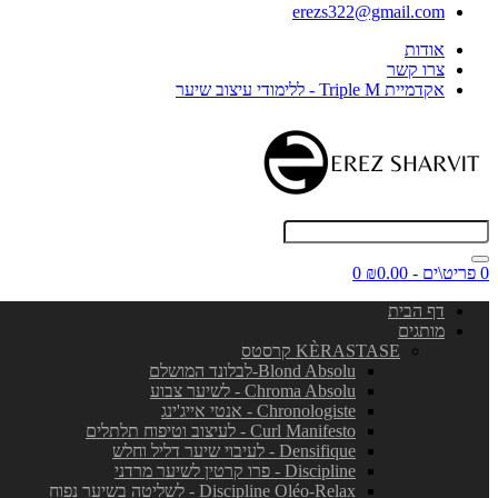
erezs322@gmail.com
אודות
צרו קשר
אקדמיית Triple M - ללימודי עיצוב שיער
0 פריט\ים - ₪0.00
0
דף הבית
מותגים
KÈRASTASE קרסטס
Blond Absolu-לבלונד המושלם
Chroma Absolu - לשיער צבוע
Chronologiste - אנטי אייג'ינג
Curl Manifesto - לעיצוב וטיפוח תלתלים
Densifique - לעיבוי שיער דליל וחלש
Discipline - פרו קרטין לשיער מרדני
Discipline Oléo-Relax - לשליטה בשיער נפוח