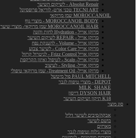
Absolut Repair - לשיקום השיער
TECNI ART טכני ארט- לוריאל פרופסיונל
MOROCCANOIL שמן מרוקאי
MOROCCANOIL BODY - מוצרי גוף
MOROCCANOIL HAIR שמן מרוקאי- מוצרי שיער
מרוקן אוייל - Hydration לחות והזנה
מרוקן אוייל - REPAIR לשיקום השיער
מרוקן אוייל - Volume - להענקת נפח
מרוקן אוייל Color Care - לשיער צבוע
מרוקן אוייל Frizz Control - לניטרול קרזול
מרוקן אוייל- Scalp - לטיפול ואיזון הקרקפת
מרוקן אוייל- Styling - לעיצוב
מרוקן אוייל- Treatment Oil- שמן מרוקאי טיפולי
PAUL MITCHELL פול מיטשל
DEPOT - מוצרי טיפוח לגבר
MILK_SHAKE
DYSON HAIR דייסון
K18 תיקון ושיקום השיער
סוג מוצר
אבקה/סיבים לשיער דליל
בושם לשיער
מארזים
מוצרי גילוח וטיפוח לגבר
מוצרים מוקטנים - לנסיעות