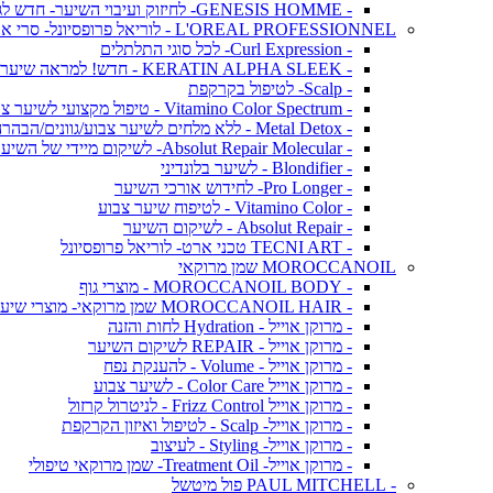
- GENESIS HOMME- לחיזוק ועיבוי השיער- חדש לגברים!
L'OREAL PROFESSIONNEL - לוריאל פרופסיונל- סרי אקספרט
- Curl Expression- לכל סוגי התלתלים
- KERATIN ALPHA SLEEK - חדש! למראה שיער חלק ושליטה בנפח בלתי רצוי
- Scalp- לטיפול בקרקפת
- Vitamino Color Spectrum - טיפול מקצועי לשיער צבוע
- Metal Detox - ללא מלחים לשיער צבוע/גוונים/הבהרה
- Absolut Repair Molecular- לשיקום מיידי של השיער
- Blondifier - לשיער בלונדיני
- Pro Longer- לחידוש אורכי השיער
- Vitamino Color - לטיפוח שיער צבוע
- Absolut Repair - לשיקום השיער
- TECNI ART טכני ארט- לוריאל פרופסיונל
MOROCCANOIL שמן מרוקאי
- MOROCCANOIL BODY - מוצרי גוף
- MOROCCANOIL HAIR שמן מרוקאי- מוצרי שיער
- מרוקן אוייל - Hydration לחות והזנה
- מרוקן אוייל - REPAIR לשיקום השיער
- מרוקן אוייל - Volume - להענקת נפח
- מרוקן אוייל Color Care - לשיער צבוע
- מרוקן אוייל Frizz Control - לניטרול קרזול
- מרוקן אוייל- Scalp - לטיפול ואיזון הקרקפת
- מרוקן אוייל- Styling - לעיצוב
- מרוקן אוייל- Treatment Oil- שמן מרוקאי טיפולי
- PAUL MITCHELL פול מיטשל