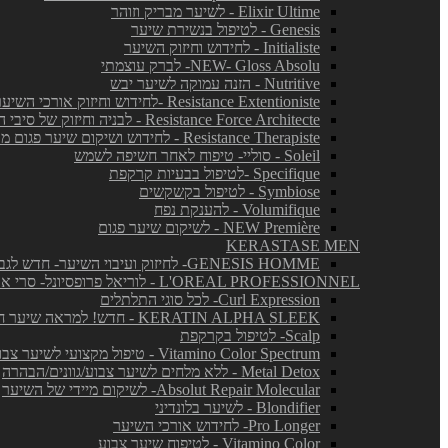
Elixir Ultime - לשיער מבריק וזוהר
Genesis - לטיפול בנשירת שיער
Initialiste - לחידוש וחיזוק השיער
NEW- Gloss Absolu- לברק עוצמתי
Nutritive - הזנה עמוקה לשיער יבש
Resistance Extentioniste -לחידוש וחיזוק אורכי השיער
Resistance Force Architecte - לבניה וחיזוק של סיבי השיער
Resistance Therapiste - לחידוש ושיקום שיער פגום מאד
Soleil - סוליי- טיפוח לאחר חשיפה לשמש
Specifique -לטיפול בבעיות קרקפת
Symbiose - לטיפול בקשקשים
Volumifique - להענקת נפח
NEW Première - לשיקום שיער פגום
KERASTASE MEN
GENESIS HOMME- לחיזוק ועיבוי השיער- חדש לגברים!
L'OREAL PROFESSIONNEL - לוריאל פרופסיונל- סרי אקספרט
Curl Expression- לכל סוגי התלתלים
KERATIN ALPHA SLEEK - חדש! למראה שיער חלק ושליטה בנפח בלתי רצוי
Scalp- לטיפול בקרקפת
Vitamino Color Spectrum - טיפול מקצועי לשיער צבוע
Metal Detox - ללא מלחים לשיער צבוע/גוונים/הבהרה
Absolut Repair Molecular- לשיקום מיידי של השיער
Blondifier - לשיער בלונדיני
Pro Longer- לחידוש אורכי השיער
Vitamino Color - לטיפוח שיער צבוע