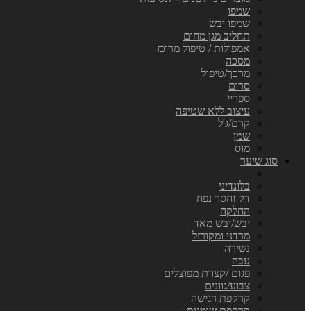
שמפו
שמפו יבש
תחליב מגן מחום
אמפולות / טיפול מרוכז
מסכה
מרכך/טיפול
סרום
ספריי
עיצוב ללא שטיפה
קרם/ג'ל
שמן
מוס
סוג שיער
בלונדיני
דק וחסר נפח
החלקה
יבש/יבש מאד
מרדני ומקורזל
נשירה
עבה
פגום /קצוות מפוצלים
צבוע/גוונים
קרקפת רגישה
קרקפת שומנית