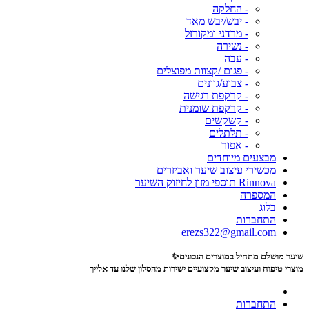
- החלקה
- יבש/יבש מאד
- מרדני ומקורזל
- נשירה
- עבה
- פגום /קצוות מפוצלים
- צבוע/גוונים
- קרקפת רגישה
- קרקפת שומנית
- קשקשים
- תלתלים
- אפור
מבצעים מיוחדים
מכשירי עיצוב שיער ואביזרים
Rinnova תוספי מזון לחיזוק השיער
המספרה
בלוג
התחברות
erezs322@gmail.com
שיער מושלם מתחיל במוצרים הנכונים✨
מוצרי טיפוח ועיצוב שיער מקצועיים
ישירות מהסלון שלנו עד אלייך
התחברות