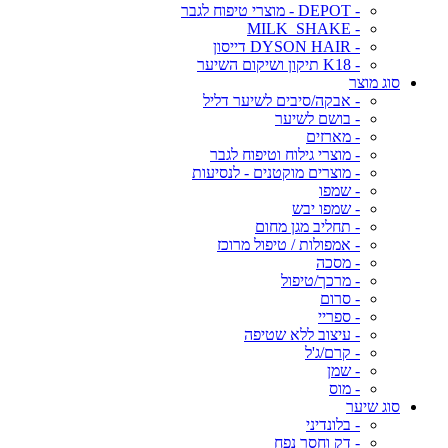
- DEPOT - מוצרי טיפוח לגבר
- MILK_SHAKE
- DYSON HAIR דייסון
- K18 תיקון ושיקום השיער
סוג מוצר
- אבקה/סיבים לשיער דליל
- בושם לשיער
- מארזים
- מוצרי גילוח וטיפוח לגבר
- מוצרים מוקטנים - לנסיעות
- שמפו
- שמפו יבש
- תחליב מגן מחום
- אמפולות / טיפול מרוכז
- מסכה
- מרכך/טיפול
- סרום
- ספריי
- עיצוב ללא שטיפה
- קרם/ג'ל
- שמן
- מוס
סוג שיער
- בלונדיני
- דק וחסר נפח