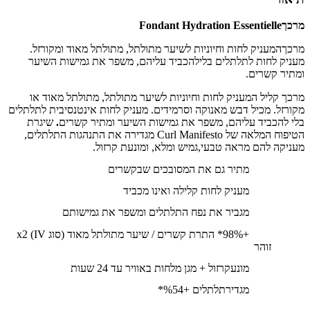
מרכך
Fondant Hydration Essentielle
מרכךהמעניק לחות וחיוניות לשיער מתולתל, מתולתל מאוד ומקורזל.
מעניק לחות לתלתלים בלילהכביד עליהם, משפר את גמישות השיער
ומתיר קשרים.
מרכך קליל המעניק לחות וחיוניות לשיער מתולתל, מתולתל מאוד או
מקורזל. מכיל דבש מאנוקה וסרמידים. מעניק לחות אינטנסיבית לתלתלים
בלי להכביד עליהם, משפר את גמישות השיער ומתיר קשרים
.
שיגרת
הטיפוח המלאה של
Curl Manifesto
מגדירה את התנהגות התלתלים,
מעניקה להם מראה טבעי,גמיש ומלא, ומונעת קרזול
.
מתיר גם את המסובכים שבקשרים
מעניק לחות קלילה ואינו מכביד
מגביר את נפח התלתלים ומשפר את גמישותם
+
98%
* התרת קשרים / שיער מתולתל מאוד (סוג
IV
)
x2
זוהר
מונעקרזול + מגן מלחות באוויר עד 24 שעות
מגדירתלתלים +
54
%*