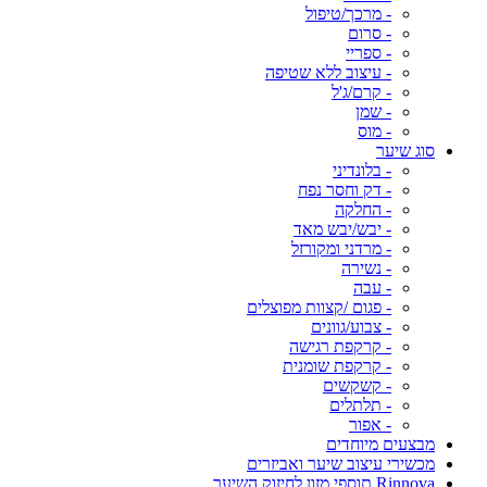
- מרכך/טיפול
- סרום
- ספריי
- עיצוב ללא שטיפה
- קרם/ג'ל
- שמן
- מוס
סוג שיער
- בלונדיני
- דק וחסר נפח
- החלקה
- יבש/יבש מאד
- מרדני ומקורזל
- נשירה
- עבה
- פגום /קצוות מפוצלים
- צבוע/גוונים
- קרקפת רגישה
- קרקפת שומנית
- קשקשים
- תלתלים
- אפור
מבצעים מיוחדים
מכשירי עיצוב שיער ואביזרים
Rinnova תוספי מזון לחיזוק השיער