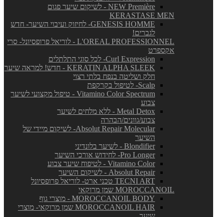
NEW Première - לשיקום שיער פגום
KERASTASE MEN
GENESIS HOMME- לחיזוק ועיבוי השיער- חדש
לגברים!
L'OREAL PROFESSIONNEL - לוריאל פרופסיונל- סרי
אקספרט
Curl Expression- לכל סוגי התלתלים
KERATIN ALPHA SLEEK - חדש! למראה שיער
חלק ושליטה בנפח בלתי רצוי
Scalp- לטיפול בקרקפת
Vitamino Color Spectrum - טיפול מקצועי לשיער
צבוע
Metal Detox - ללא מלחים לשיער
צבוע/גוונים/הבהרה
Absolut Repair Molecular- לשיקום מיידי של
השיער
Blondifier - לשיער בלונדיני
Pro Longer- לחידוש אורכי השיער
Vitamino Color - לטיפוח שיער צבוע
Absolut Repair - לשיקום השיער
TECNI ART טכני ארט- לוריאל פרופסיונל
MOROCCANOIL שמן מרוקאי
MOROCCANOIL BODY - מוצרי גוף
MOROCCANOIL HAIR שמן מרוקאי- מוצרי
שיער