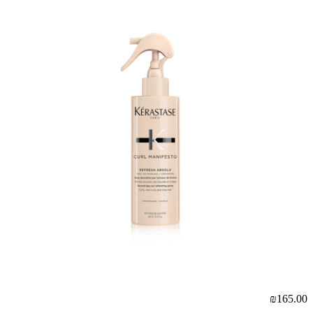
00
₪165.00