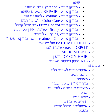
שיער
- מרוקן אוייל - Hydration לחות והזנה
- מרוקן אוייל - REPAIR לשיקום השיער
- מרוקן אוייל - Volume - להענקת נפח
- מרוקן אוייל Color Care - לשיער צבוע
- מרוקן אוייל Frizz Control - לניטרול קרזול
- מרוקן אוייל- Scalp - לטיפול ואיזון הקרקפת
- מרוקן אוייל- Styling - לעיצוב
- מרוקן אוייל- Treatment Oil- שמן מרוקאי טיפולי
- PAUL MITCHELL פול מיטשל
- DEPOT - מוצרי טיפוח לגבר
- MILK_SHAKE
- DYSON HAIR דייסון
- K18 תיקון ושיקום השיער
סוג מוצר
- אבקה/סיבים לשיער דליל
- בושם לשיער
- מארזים
- מוצרי גילוח וטיפוח לגבר
- מוצרים מוקטנים - לנסיעות
- שמפו
- שמפו יבש
- תחליב מגן מחום
- אמפולות / טיפול מרוכז
- מסכה