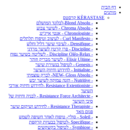
דף הבית
מותגים
KÈRASTASE קרסטס
- Blond Absolu-לבלונד המושלם
- Chroma Absolu - לשיער צבוע
- Chronologiste - אנטי אייג'ינג
- Curl Manifesto - לעיצוב וטיפוח תלתלים
- Densifique - לעיבוי שיער דליל וחלש
- Discipline - פרו קרטין לשיער מרדני
- Discipline Oléo-Relax - לשליטה בשיער נפוח
- Elixir Ultime - לשיער מבריק וזוהר
- Genesis - לטיפול בנשירת שיער
- Initialiste - לחידוש וחיזוק השיער
- NEW- Gloss Absolu- לברק עוצמתי
- Nutritive - הזנה עמוקה לשיער יבש
- Resistance Extentioniste -לחידוש וחיזוק אורכי
השיער
- Resistance Force Architecte - לבניה וחיזוק של
סיבי השיער
- Resistance Therapiste - לחידוש ושיקום שיער
פגום מאד
- Soleil - סוליי- טיפוח לאחר חשיפה לשמש
- Specifique -לטיפול בבעיות קרקפת
- Symbiose - לטיפול בקשקשים