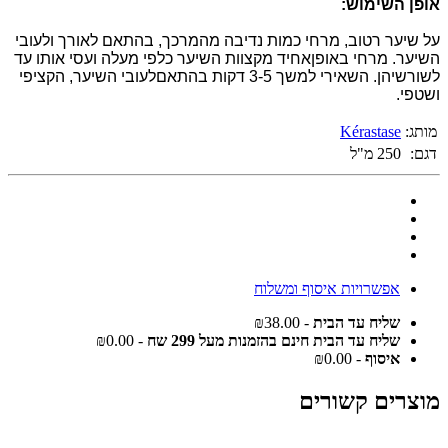
אופן השימוש:
על שיער רטוב, מרחי כמות נדיבה מהמרכך, בהתאם לאורך ולעובי
השיער. מרחי באופןאחיד מקצוות השיער כלפי מעלה ועסי אותו עד
לשורשיהן. השאירי למשך 3-5 דקות בהתאםלעובי השיער, הקציפי
ושטפי
.
מותג:
Kérastase
דגם:
250 מ"ל
אפשרויות איסוף ומשלוח
שליח עד הבית
- ₪38.00
שליח עד הבית חינם בהזמנות מעל 299 שח
- ₪0.00
איסוף
- ₪0.00
מוצרים קשורים