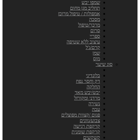
שמפו יבש
תחליב מגן מחום
אמפולות / טיפול מרוכז
מסכה
מרכך/טיפול
סרום
ספריי
עיצוב ללא שטיפה
קרם/ג'ל
שמן
מוס
סוג שיער
בלונדיני
דק וחסר נפח
החלקה
יבש/יבש מאד
מרדני ומקורזל
נשירה
עבה
פגום /קצוות מפוצלים
צבוע/גוונים
קרקפת רגישה
קרקפת שומנית
קשקשים