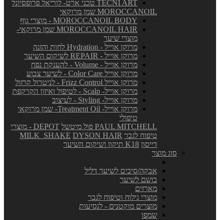
TECNI ART טכני ארט- לוריאל פרופסיונל
MOROCCANOIL שמן מרוקאי
MOROCCANOIL BODY - מוצרי גוף
MOROCCANOIL HAIR שמן מרוקאי-
מוצרי שיער
מרוקן אוייל - Hydration לחות והזנה
מרוקן אוייל - REPAIR לשיקום השיער
מרוקן אוייל - Volume - להענקת נפח
מרוקן אוייל Color Care - לשיער צבוע
מרוקן אוייל Frizz Control - לניטרול קרזול
מרוקן אוייל- Scalp - לטיפול ואיזון הקרקפת
מרוקן אוייל- Styling - לעיצוב
מרוקן אוייל- Treatment Oil- שמן מרוקאי
טיפולי
PAUL MITCHELL פול מיטשל
DEPOT - מוצרי
טיפוח לגבר
DYSON HAIR
MILK_SHAKE
דייסון
K18 תיקון ושיקום השיער
סוג מוצר
אבקה/סיבים לשיער דליל
בושם לשיער
מארזים
מוצרי גילוח וטיפוח לגבר
מוצרים מוקטנים - לנסיעות
שמפו