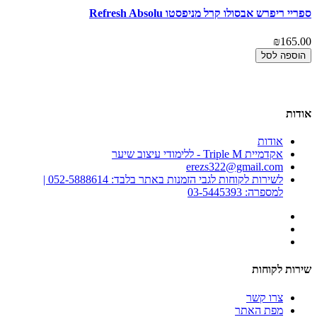
ספריי ריפרש אבסולו קרל מניפסטו Refresh Absolu
ג'
00
₪165.00
הוספה לסל
אודות
אודות
אקדמיית Triple M - ללימודי עיצוב שיער
erezs322@gmail.com
לשירות לקוחות לגבי הזמנות באתר בלבד: 052-5888614 |
למספרה: 03-5445393
שירות לקוחות
צרו קשר
מפת האתר