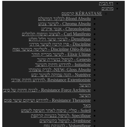
דף הבית
מותגים
KÈRASTASE קרסטס
Blond Absolu-לבלונד המושלם
Chroma Absolu - לשיער צבוע
Chronologiste - אנטי אייג'ינג
Curl Manifesto - לעיצוב וטיפוח תלתלים
Densifique - לעיבוי שיער דליל וחלש
Discipline - פרו קרטין לשיער מרדני
Discipline Oléo-Relax - לשליטה בשיער נפוח
Elixir Ultime - לשיער מבריק וזוהר
Genesis - לטיפול בנשירת שיער
Initialiste - לחידוש וחיזוק השיער
NEW- Gloss Absolu- לברק עוצמתי
Nutritive - הזנה עמוקה לשיער יבש
Resistance Extentioniste -לחידוש וחיזוק אורכי
השיער
Resistance Force Architecte - לבניה וחיזוק של סיבי
השיער
Resistance Therapiste - לחידוש ושיקום שיער פגום
מאד
Soleil - סוליי- טיפוח לאחר חשיפה לשמש
Specifique -לטיפול בבעיות קרקפת
Symbiose - לטיפול בקשקשים
Volumifique - להענקת נפח