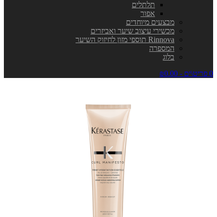
תלתלים
אפור
מבצעים מיוחדים
מכשירי עיצוב שיער ואביזרים
Rinnova תוספי מזון לחיזוק השיער
המספרה
בלוג
0 פריט\ים - ₪0.00