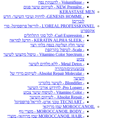
- Volumifique - להענקת נפח
- NEW Première - לשיקום שיער פגום
KERASTASE MEN
- GENESIS HOMME- לחיזוק ועיבוי השיער- חדש
לגברים!
L'OREAL PROFESSIONNEL - לוריאל פרופסיונל- סרי
אקספרט
- Curl Expression- לכל סוגי התלתלים
- KERATIN ALPHA SLEEK - חדש! למראה
שיער חלק ושליטה בנפח בלתי רצוי
- Scalp- לטיפול בקרקפת
- Vitamino Color Spectrum - טיפול מקצועי לשיער
צבוע
- Metal Detox - ללא מלחים לשיער
צבוע/גוונים/הבהרה
- Absolut Repair Molecular- לשיקום מיידי של
השיער
- Blondifier - לשיער בלונדיני
- Pro Longer- לחידוש אורכי השיער
- Vitamino Color - לטיפוח שיער צבוע
- Absolut Repair - לשיקום השיער
- TECNI ART טכני ארט- לוריאל פרופסיונל
MOROCCANOIL שמן מרוקאי
- MOROCCANOIL BODY - מוצרי גוף
- MOROCCANOIL HAIR שמן מרוקאי- מוצרי