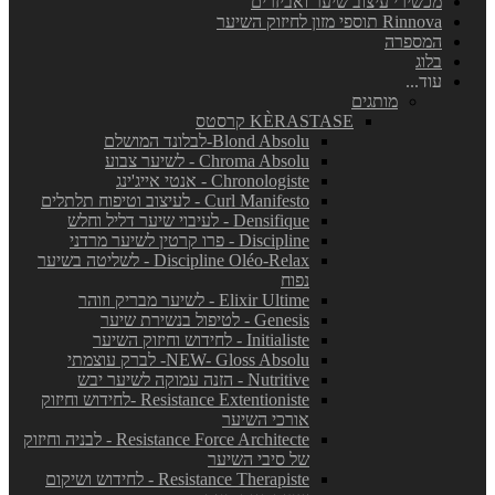
מכשירי עיצוב שיער ואביזרים
Rinnova תוספי מזון לחיזוק השיער
המספרה
בלוג
עוד...
מותגים
KÈRASTASE קרסטס
Blond Absolu-לבלונד המושלם
Chroma Absolu - לשיער צבוע
Chronologiste - אנטי אייג'ינג
Curl Manifesto - לעיצוב וטיפוח תלתלים
Densifique - לעיבוי שיער דליל וחלש
Discipline - פרו קרטין לשיער מרדני
Discipline Oléo-Relax - לשליטה בשיער
נפוח
Elixir Ultime - לשיער מבריק וזוהר
Genesis - לטיפול בנשירת שיער
Initialiste - לחידוש וחיזוק השיער
NEW- Gloss Absolu- לברק עוצמתי
Nutritive - הזנה עמוקה לשיער יבש
Resistance Extentioniste -לחידוש וחיזוק
אורכי השיער
Resistance Force Architecte - לבניה וחיזוק
של סיבי השיער
Resistance Therapiste - לחידוש ושיקום