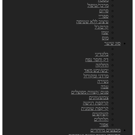
מרכך/טיפול
סרום
ספריי
עיצוב ללא שטיפה
קרם/ג'ל
שמן
מוס
סוג שיער
בלונדיני
דק וחסר נפח
החלקה
יבש/יבש מאד
מרדני ומקורזל
נשירה
עבה
פגום /קצוות מפוצלים
צבוע/גוונים
קרקפת רגישה
קרקפת שומנית
קשקשים
תלתלים
אפור
מבצעים מיוחדים