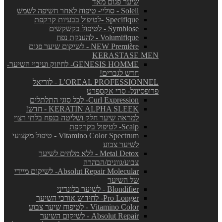
שיער פגום מאד
Soleil - סוליי- טיפוח לאחר חשיפה לשמש
Specifique -לטיפול בבעיות קרקפת
Symbiose - לטיפול בקשקשים
Volumifique - להענקת נפח
NEW Première - לשיקום שיער פגום
KERASTASE MEN
GENESIS HOMME- לחיזוק ועיבוי השיער-
חדש לגברים!
L'OREAL PROFESSIONNEL - לוריאל
פרופסיונל- סרי אקספרט
Curl Expression- לכל סוגי התלתלים
KERATIN ALPHA SLEEK - חדש!
למראה שיער חלק ושליטה בנפח בלתי רצוי
Scalp- לטיפול בקרקפת
Vitamino Color Spectrum - טיפול מקצועי
לשיער צבוע
Metal Detox - ללא מלחים לשיער
צבוע/גוונים/הבהרה
Absolut Repair Molecular- לשיקום מיידי
של השיער
Blondifier - לשיער בלונדיני
Pro Longer- לחידוש אורכי השיער
Vitamino Color - לטיפוח שיער צבוע
Absolut Repair - לשיקום השיער