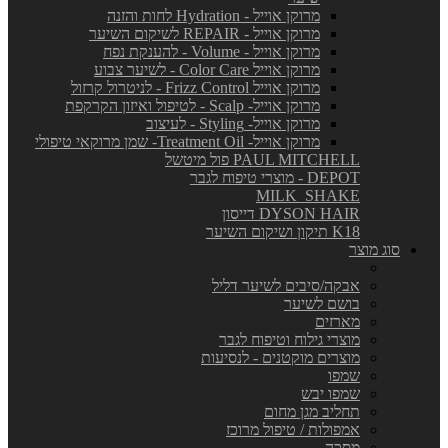
מרוקן אוייל - Hydration לחות והזנה
מרוקן אוייל - REPAIR לשיקום השיער
מרוקן אוייל - Volume - להענקת נפח
מרוקן אוייל Color Care - לשיער צבוע
מרוקן אוייל Frizz Control - לניטרול קרזול
מרוקן אוייל- Scalp - לטיפול ואיזון הקרקפת
מרוקן אוייל- Styling - לעיצוב
מרוקן אוייל- Treatment Oil- שמן מרוקאי טיפולי
PAUL MITCHELL פול מיטשל
DEPOT - מוצרי טיפוח לגבר
MILK_SHAKE
DYSON HAIR דייסון
K18 תיקון ושיקום השיער
סוג מוצר
אבקה/סיבים לשיער דליל
בושם לשיער
מארזים
מוצרי גילוח וטיפוח לגבר
מוצרים מוקטנים - לנסיעות
שמפו
שמפו יבש
תחליב מגן מחום
אמפולות / טיפול מרוכז
מסכה