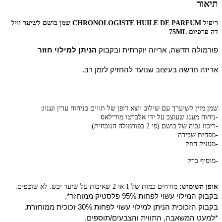
תיאור
ריפיל CHRONOLOGISTE HUILE DE PARFUM שמן בושם לשיער וויל
דה פרפיום 75ML
פורמולה חדשה, אריזה יוקרתית ובקבוק
הניתן למילוי חוזר
אריזה חדשה בעיצוב שנועד להחזיק לזמן רב.
שמן מזין לשיערך עם שילוב יוצא דופן של תווים בניחוח עדין וענוג:
-
ניחוח מענג שעוצב על ידי אלברטו
מורילאס
-
ריכוז גבוה של בושם (פי 2 בפורמולה הנוכחית)
-
מפחית שבירה
-
מעניק חוזק
-מוסיף ברק
אופן השימוש:
מורחים כמות של 1 או 2 שאיבות על שיער יבש. לא שוטפים.
בקבוק המילוי עשוי לפחות 95% פלסטיק ממוחזר*.
בקבוק הזכוכית הניתן למילוי עשוי לפחות 30% זכוכית ממוחזרת.
*למעט המשאבה, התווית והצבעים/תוספים.