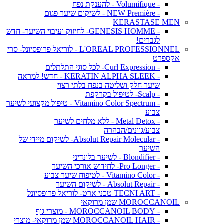
- Volumifique - להענקת נפח
- NEW Première - לשיקום שיער פגום
KERASTASE MEN
- GENESIS HOMME- לחיזוק ועיבוי השיער- חדש
לגברים!
L'OREAL PROFESSIONNEL - לוריאל פרופסיונל- סרי
אקספרט
- Curl Expression- לכל סוגי התלתלים
- KERATIN ALPHA SLEEK - חדש! למראה
שיער חלק ושליטה בנפח בלתי רצוי
- Scalp- לטיפול בקרקפת
- Vitamino Color Spectrum - טיפול מקצועי לשיער
צבוע
- Metal Detox - ללא מלחים לשיער
צבוע/גוונים/הבהרה
- Absolut Repair Molecular- לשיקום מיידי של
השיער
- Blondifier - לשיער בלונדיני
- Pro Longer- לחידוש אורכי השיער
- Vitamino Color - לטיפוח שיער צבוע
- Absolut Repair - לשיקום השיער
- TECNI ART טכני ארט- לוריאל פרופסיונל
MOROCCANOIL שמן מרוקאי
- MOROCCANOIL BODY - מוצרי גוף
- MOROCCANOIL HAIR שמן מרוקאי- מוצרי