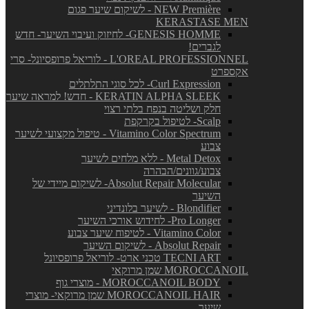
NEW Première - לשיקום שיער פגום
KERASTASE MEN
GENESIS HOMME- לחיזוק ועיבוי השיער- חדש
לגברים!
L'OREAL PROFESSIONNEL - לוריאל פרופסיונל- סרי
אקספרט
Curl Expression- לכל סוגי התלתלים
KERATIN ALPHA SLEEK - חדש! למראה שיער
חלק ושליטה בנפח בלתי רצוי
Scalp- לטיפול בקרקפת
Vitamino Color Spectrum - טיפול מקצועי לשיער
צבוע
Metal Detox - ללא מלחים לשיער
צבוע/גוונים/הבהרה
Absolut Repair Molecular- לשיקום מיידי של
השיער
Blondifier - לשיער בלונדיני
Pro Longer- לחידוש אורכי השיער
Vitamino Color - לטיפוח שיער צבוע
Absolut Repair - לשיקום השיער
TECNI ART טכני ארט- לוריאל פרופסיונל
MOROCCANOIL שמן מרוקאי
MOROCCANOIL BODY - מוצרי גוף
MOROCCANOIL HAIR שמן מרוקאי- מוצרי
שיער