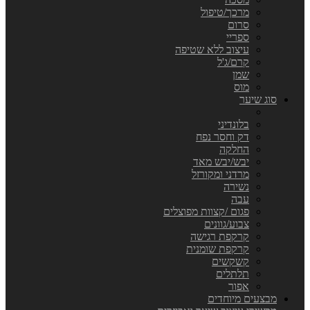
מרכך/טיפול
סרום
ספריי
עיצוב ללא שטיפה
קרם/ג'ל
שמן
מוס
סוג שיער
בלונדיני
דק וחסר נפח
החלקה
יבש/יבש מאד
מרדני ומקורזל
נשירה
עבה
פגום /קצוות מפוצלים
צבוע/גוונים
קרקפת רגישה
קרקפת שומנית
קשקשים
תלתלים
אפור
מבצעים מיוחדים