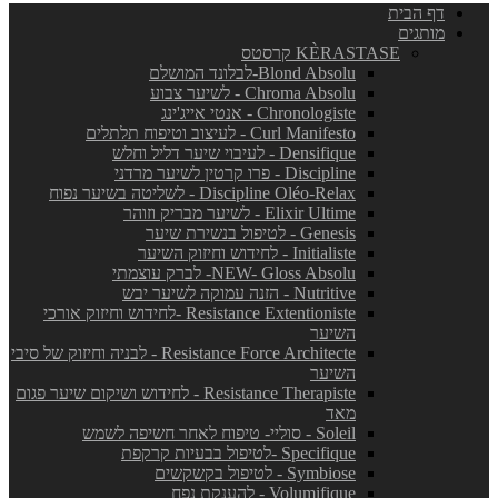
דף הבית
מותגים
KÈRASTASE קרסטס
Blond Absolu-לבלונד המושלם
Chroma Absolu - לשיער צבוע
Chronologiste - אנטי אייג'ינג
Curl Manifesto - לעיצוב וטיפוח תלתלים
Densifique - לעיבוי שיער דליל וחלש
Discipline - פרו קרטין לשיער מרדני
Discipline Oléo-Relax - לשליטה בשיער נפוח
Elixir Ultime - לשיער מבריק וזוהר
Genesis - לטיפול בנשירת שיער
Initialiste - לחידוש וחיזוק השיער
NEW- Gloss Absolu- לברק עוצמתי
Nutritive - הזנה עמוקה לשיער יבש
Resistance Extentioniste -לחידוש וחיזוק אורכי
השיער
Resistance Force Architecte - לבניה וחיזוק של סיבי
השיער
Resistance Therapiste - לחידוש ושיקום שיער פגום
מאד
Soleil - סוליי- טיפוח לאחר חשיפה לשמש
Specifique -לטיפול בבעיות קרקפת
Symbiose - לטיפול בקשקשים
Volumifique - להענקת נפח