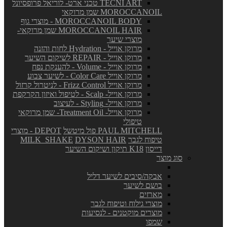
TECNI ART טכני ארט- לוריאל פרופסיונל
MOROCCANOIL שמן מרוקאי
MOROCCANOIL BODY - מוצרי גוף
MOROCCANOIL HAIR שמן מרוקאי-
מוצרי שיער
מרוקן אוייל - Hydration לחות והזנה
מרוקן אוייל - REPAIR לשיקום השיער
מרוקן אוייל - Volume - להענקת נפח
מרוקן אוייל Color Care - לשיער צבוע
מרוקן אוייל Frizz Control - לניטרול קרזול
מרוקן אוייל- Scalp - לטיפול ואיזון הקרקפת
מרוקן אוייל- Styling - לעיצוב
מרוקן אוייל- Treatment Oil- שמן מרוקאי
טיפולי
PAUL MITCHELL פול מיטשל
DEPOT - מוצרי
טיפוח לגבר
DYSON HAIR
MILK_SHAKE
דייסון
K18 תיקון ושיקום השיער
סוג מוצר
אבקה/סיבים לשיער דליל
בושם לשיער
מארזים
מוצרי גילוח וטיפוח לגבר
מוצרים מוקטנים - לנסיעות
שמפו