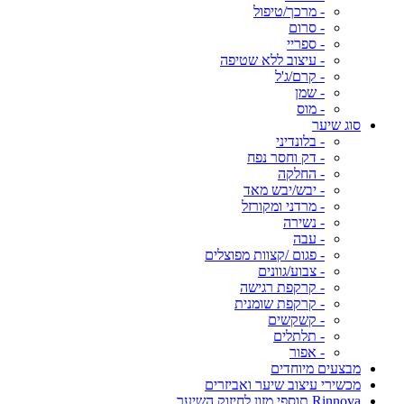
- מרכך/טיפול
- סרום
- ספריי
- עיצוב ללא שטיפה
- קרם/ג'ל
- שמן
- מוס
סוג שיער
- בלונדיני
- דק וחסר נפח
- החלקה
- יבש/יבש מאד
- מרדני ומקורזל
- נשירה
- עבה
- פגום /קצוות מפוצלים
- צבוע/גוונים
- קרקפת רגישה
- קרקפת שומנית
- קשקשים
- תלתלים
- אפור
מבצעים מיוחדים
מכשירי עיצוב שיער ואביזרים
Rinnova תוספי מזון לחיזוק השיער