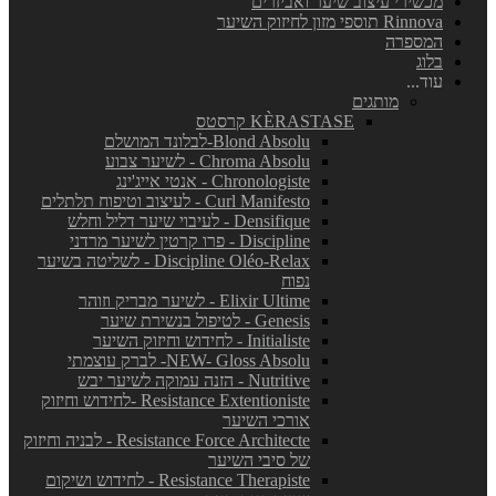
מכשירי עיצוב שיער ואביזרים
Rinnova תוספי מזון לחיזוק השיער
המספרה
בלוג
עוד...
מותגים
KÈRASTASE קרסטס
Blond Absolu-לבלונד המושלם
Chroma Absolu - לשיער צבוע
Chronologiste - אנטי אייג'ינג
Curl Manifesto - לעיצוב וטיפוח תלתלים
Densifique - לעיבוי שיער דליל וחלש
Discipline - פרו קרטין לשיער מרדני
Discipline Oléo-Relax - לשליטה בשיער
נפוח
Elixir Ultime - לשיער מבריק וזוהר
Genesis - לטיפול בנשירת שיער
Initialiste - לחידוש וחיזוק השיער
NEW- Gloss Absolu- לברק עוצמתי
Nutritive - הזנה עמוקה לשיער יבש
Resistance Extentioniste -לחידוש וחיזוק
אורכי השיער
Resistance Force Architecte - לבניה וחיזוק
של סיבי השיער
Resistance Therapiste - לחידוש ושיקום