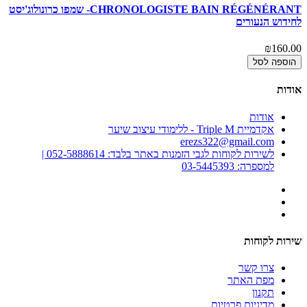
CHRONOLOGISTE BAIN RÉGÉNÉRANT- שמפו כרונולוג'יסט
T
לחידוש הנעורים
כר
00
₪160.00
הוספה לסל
אודות
אודות
אקדמיית Triple M - ללימודי עיצוב שיער
erezs322@gmail.com
לשירות לקוחות לגבי הזמנות באתר בלבד: 052-5888614 |
למספרה: 03-5445393
שירות לקוחות
צרו קשר
מפת האתר
תקנון
מדיניות פרטיות