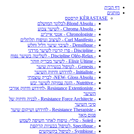
דף הבית
מותגים
KÈRASTASE קרסטס
- Blond Absolu-לבלונד המושלם
- Chroma Absolu - לשיער צבוע
- Chronologiste - אנטי אייג'ינג
- Curl Manifesto - לעיצוב וטיפוח תלתלים
- Densifique - לעיבוי שיער דליל וחלש
- Discipline - פרו קרטין לשיער מרדני
- Discipline Oléo-Relax - לשליטה בשיער נפוח
- Elixir Ultime - לשיער מבריק וזוהר
- Genesis - לטיפול בנשירת שיער
- Initialiste - לחידוש וחיזוק השיער
- NEW- Gloss Absolu- לברק עוצמתי
- Nutritive - הזנה עמוקה לשיער יבש
- Resistance Extentioniste -לחידוש וחיזוק אורכי
השיער
- Resistance Force Architecte - לבניה וחיזוק של
סיבי השיער
- Resistance Therapiste - לחידוש ושיקום שיער
פגום מאד
- Soleil - סוליי- טיפוח לאחר חשיפה לשמש
- Specifique -לטיפול בבעיות קרקפת
- Symbiose - לטיפול בקשקשים