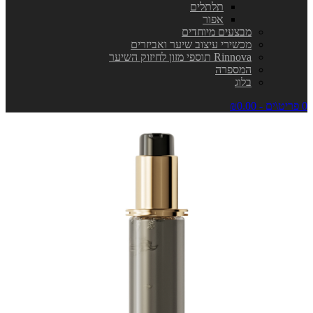
תלתלים
אפור
מבצעים מיוחדים
מכשירי עיצוב שיער ואביזרים
Rinnova תוספי מזון לחיזוק השיער
המספרה
בלוג
0 פריט\ים - ₪0.00