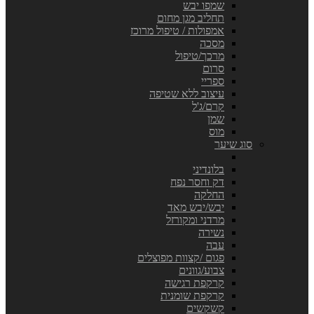
שמפו יבש
תחליב מגן מחום
אמפולות / טיפול מרוכז
מסכה
מרכך/טיפול
סרום
ספריי
עיצוב ללא שטיפה
קרם/ג'ל
שמן
מוס
סוג שיער
בלונדיני
דק וחסר נפח
החלקה
יבש/יבש מאד
מרדני ומקורזל
נשירה
עבה
פגום /קצוות מפוצלים
צבוע/גוונים
קרקפת רגישה
קרקפת שומנית
קשקשים