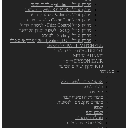
מרוקן אוייל - Hydration לחות והזנה
מרוקן אוייל - REPAIR לשיקום השיער
מרוקן אוייל - Volume - להענקת נפח
מרוקן אוייל Color Care - לשיער צבוע
מרוקן אוייל Frizz Control - לניטרול קרזול
מרוקן אוייל- Scalp - לטיפול ואיזון הקרקפת
מרוקן אוייל- Styling - לעיצוב
מרוקן אוייל- Treatment Oil- שמן מרוקאי טיפולי
PAUL MITCHELL פול מיטשל
DEPOT - מוצרי טיפוח לגבר
MILK_SHAKE
DYSON HAIR דייסון
K18 תיקון ושיקום השיער
סוג מוצר
אבקה/סיבים לשיער דליל
בושם לשיער
מארזים
מוצרי גילוח וטיפוח לגבר
מוצרים מוקטנים - לנסיעות
שמפו
שמפו יבש
תחליב מגן מחום
אמפולות / טיפול מרוכז
מסכה