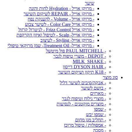
שיער
- מרוקן אוייל - Hydration לחות והזנה
- מרוקן אוייל - REPAIR לשיקום השיער
- מרוקן אוייל - Volume - להענקת נפח
- מרוקן אוייל Color Care - לשיער צבוע
- מרוקן אוייל Frizz Control - לניטרול קרזול
- מרוקן אוייל- Scalp - לטיפול ואיזון הקרקפת
- מרוקן אוייל- Styling - לעיצוב
- מרוקן אוייל- Treatment Oil- שמן מרוקאי טיפולי
- PAUL MITCHELL פול מיטשל
- DEPOT - מוצרי טיפוח לגבר
- MILK_SHAKE
- DYSON HAIR דייסון
- K18 תיקון ושיקום השיער
סוג מוצר
- אבקה/סיבים לשיער דליל
- בושם לשיער
- מארזים
- מוצרי גילוח וטיפוח לגבר
- מוצרים מוקטנים - לנסיעות
- שמפו
- שמפו יבש
- תחליב מגן מחום
- אמפולות / טיפול מרוכז
- מסכה