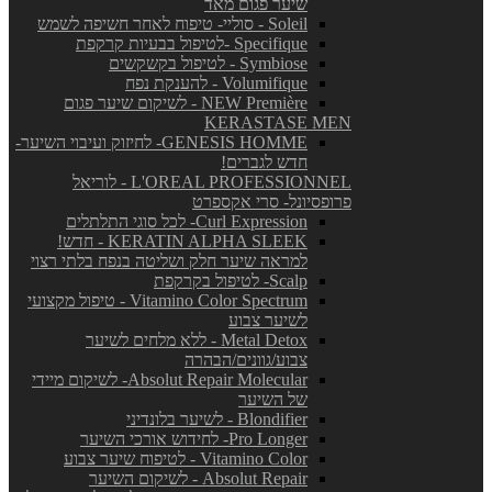
שיער פגום מאד
Soleil - סוליי- טיפוח לאחר חשיפה לשמש
Specifique -לטיפול בבעיות קרקפת
Symbiose - לטיפול בקשקשים
Volumifique - להענקת נפח
NEW Première - לשיקום שיער פגום
KERASTASE MEN
GENESIS HOMME- לחיזוק ועיבוי השיער-
חדש לגברים!
L'OREAL PROFESSIONNEL - לוריאל
פרופסיונל- סרי אקספרט
Curl Expression- לכל סוגי התלתלים
KERATIN ALPHA SLEEK - חדש!
למראה שיער חלק ושליטה בנפח בלתי רצוי
Scalp- לטיפול בקרקפת
Vitamino Color Spectrum - טיפול מקצועי
לשיער צבוע
Metal Detox - ללא מלחים לשיער
צבוע/גוונים/הבהרה
Absolut Repair Molecular- לשיקום מיידי
של השיער
Blondifier - לשיער בלונדיני
Pro Longer- לחידוש אורכי השיער
Vitamino Color - לטיפוח שיער צבוע
Absolut Repair - לשיקום השיער