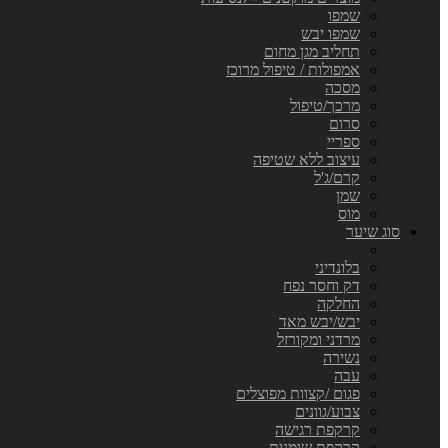
שמפו
שמפו יבש
תחליב מגן מחום
אמפולות / טיפול מרוכז
מסכה
מרכך/טיפול
סרום
ספריי
עיצוב ללא שטיפה
קרם/ג'ל
שמן
מוס
סוג שיער
בלונדיני
דק וחסר נפח
החלקה
יבש/יבש מאד
מרדני ומקורזל
נשירה
עבה
פגום /קצוות מפוצלים
צבוע/גוונים
קרקפת רגישה
קרקפת שומנית