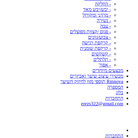
- החלקה
- יבש/יבש מאד
- מרדני ומקורזל
- נשירה
- עבה
- פגום /קצוות מפוצלים
- צבוע/גוונים
- קרקפת רגישה
- קרקפת שומנית
- קשקשים
- תלתלים
- אפור
מבצעים מיוחדים
מכשירי עיצוב שיער ואביזרים
Rinnova תוספי מזון לחיזוק השיער
המספרה
בלוג
התחברות
erezs322@gmail.com
התחברות