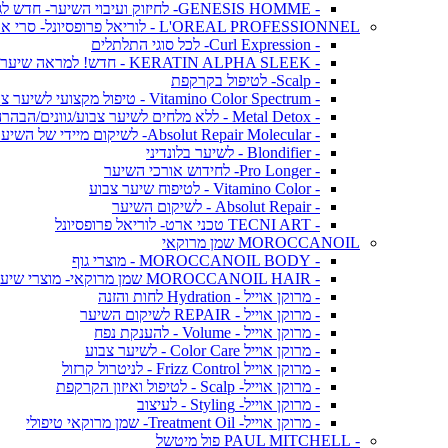
- GENESIS HOMME- לחיזוק ועיבוי השיער- חדש לגברים!
L'OREAL PROFESSIONNEL - לוריאל פרופסיונל- סרי אקספרט
- Curl Expression- לכל סוגי התלתלים
- KERATIN ALPHA SLEEK - חדש! למראה שיער חלק ושליטה בנפח בלתי רצוי
- Scalp- לטיפול בקרקפת
- Vitamino Color Spectrum - טיפול מקצועי לשיער צבוע
- Metal Detox - ללא מלחים לשיער צבוע/גוונים/הבהרה
- Absolut Repair Molecular- לשיקום מיידי של השיער
- Blondifier - לשיער בלונדיני
- Pro Longer- לחידוש אורכי השיער
- Vitamino Color - לטיפוח שיער צבוע
- Absolut Repair - לשיקום השיער
- TECNI ART טכני ארט- לוריאל פרופסיונל
MOROCCANOIL שמן מרוקאי
- MOROCCANOIL BODY - מוצרי גוף
- MOROCCANOIL HAIR שמן מרוקאי- מוצרי שיער
- מרוקן אוייל - Hydration לחות והזנה
- מרוקן אוייל - REPAIR לשיקום השיער
- מרוקן אוייל - Volume - להענקת נפח
- מרוקן אוייל Color Care - לשיער צבוע
- מרוקן אוייל Frizz Control - לניטרול קרזול
- מרוקן אוייל- Scalp - לטיפול ואיזון הקרקפת
- מרוקן אוייל- Styling - לעיצוב
- מרוקן אוייל- Treatment Oil- שמן מרוקאי טיפולי
- PAUL MITCHELL פול מיטשל