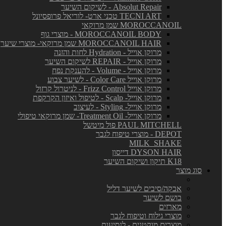
Absolut Repair - לשיקום השיער
TECNI ART טכני ארט- לוריאל פרופסיונל
MOROCCANOIL שמן מרוקאי
MOROCCANOIL BODY - מוצרי גוף
MOROCCANOIL HAIR שמן מרוקאי- מוצרי שיער
מרוקן אוייל - Hydration לחות והזנה
מרוקן אוייל - REPAIR לשיקום השיער
מרוקן אוייל - Volume - להענקת נפח
מרוקן אוייל Color Care - לשיער צבוע
מרוקן אוייל Frizz Control - לניטרול קרזול
מרוקן אוייל- Scalp - לטיפול ואיזון הקרקפת
מרוקן אוייל- Styling - לעיצוב
מרוקן אוייל- Treatment Oil- שמן מרוקאי טיפולי
PAUL MITCHELL פול מיטשל
DEPOT - מוצרי טיפוח לגבר
MILK_SHAKE
DYSON HAIR דייסון
K18 תיקון ושיקום השיער
סוג מוצר
אבקה/סיבים לשיער דליל
בושם לשיער
מארזים
מוצרי גילוח וטיפוח לגבר
מוצרים מוקטנים - לנסיעות