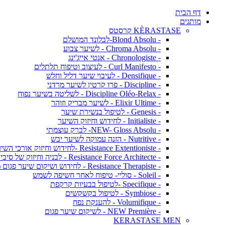
דף הבית
מותגים
KÈRASTASE קרסטס
- Blond Absolu-לבלונד המושלם
- Chroma Absolu - לשיער צבוע
- Chronologiste - אנטי אייג'ינג
- Curl Manifesto - לעיצוב וטיפוח תלתלים
- Densifique - לעיבוי שיער דליל וחלש
- Discipline - פרו קרטין לשיער מרדני
- Discipline Oléo-Relax - לשליטה בשיער נפוח
- Elixir Ultime - לשיער מבריק וזוהר
- Genesis - לטיפול בנשירת שיער
- Initialiste - לחידוש וחיזוק השיער
- NEW- Gloss Absolu- לברק עוצמתי
- Nutritive - הזנה עמוקה לשיער יבש
- Resistance Extentioniste -לחידוש וחיזוק אורכי השיער
- Resistance Force Architecte - לבניה וחיזוק של סיבי השיער
- Resistance Therapiste - לחידוש ושיקום שיער פגום מאד
- Soleil - סוליי- טיפוח לאחר חשיפה לשמש
- Specifique -לטיפול בבעיות קרקפת
- Symbiose - לטיפול בקשקשים
- Volumifique - להענקת נפח
- NEW Première - לשיקום שיער פגום
KERASTASE MEN