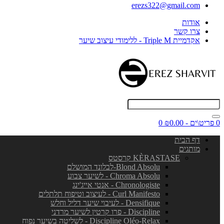
erezs322@gmail.com
אודות
צרו קשר
אקדמיית Triple M - ללימודי עיצוב שיער
0 פריט\ים - ₪0.00
0
דף הבית
מותגים
KÈRASTASE קרסטס
Blond Absolu-לבלונד המושלם
Chroma Absolu - לשיער צבוע
Chronologiste - אנטי אייג'ינג
Curl Manifesto - לעיצוב וטיפוח תלתלים
Densifique - לעיבוי שיער דליל וחלש
Discipline - פרו קרטין לשיער מרדני
Discipline Oléo-Relax - לשליטה בשיער נפוח