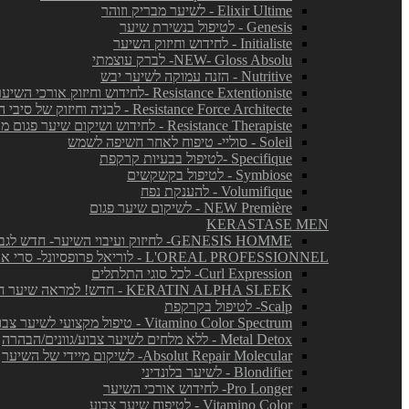
Elixir Ultime - לשיער מבריק וזוהר
Genesis - לטיפול בנשירת שיער
Initialiste - לחידוש וחיזוק השיער
NEW- Gloss Absolu- לברק עוצמתי
Nutritive - הזנה עמוקה לשיער יבש
Resistance Extentioniste -לחידוש וחיזוק אורכי השיער
Resistance Force Architecte - לבניה וחיזוק של סיבי השיער
Resistance Therapiste - לחידוש ושיקום שיער פגום מאד
Soleil - סוליי- טיפוח לאחר חשיפה לשמש
Specifique -לטיפול בבעיות קרקפת
Symbiose - לטיפול בקשקשים
Volumifique - להענקת נפח
NEW Première - לשיקום שיער פגום
KERASTASE MEN
GENESIS HOMME- לחיזוק ועיבוי השיער- חדש לגברים!
L'OREAL PROFESSIONNEL - לוריאל פרופסיונל- סרי אקספרט
Curl Expression- לכל סוגי התלתלים
KERATIN ALPHA SLEEK - חדש! למראה שיער חלק ושליטה בנפח בלתי רצוי
Scalp- לטיפול בקרקפת
Vitamino Color Spectrum - טיפול מקצועי לשיער צבוע
Metal Detox - ללא מלחים לשיער צבוע/גוונים/הבהרה
Absolut Repair Molecular- לשיקום מיידי של השיער
Blondifier - לשיער בלונדיני
Pro Longer- לחידוש אורכי השיער
Vitamino Color - לטיפוח שיער צבוע