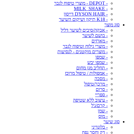
- DEPOT - מוצרי טיפוח לגבר
- MILK_SHAKE
- DYSON HAIR דייסון
- K18 תיקון ושיקום השיער
סוג מוצר
- אבקה/סיבים לשיער דליל
- בושם לשיער
- מארזים
- מוצרי גילוח וטיפוח לגבר
- מוצרים מוקטנים - לנסיעות
- שמפו
- שמפו יבש
- תחליב מגן מחום
- אמפולות / טיפול מרוכז
- מסכה
- מרכך/טיפול
- סרום
- ספריי
- עיצוב ללא שטיפה
- קרם/ג'ל
- שמן
- מוס
סוג שיער
- בלונדיני
- דק וחסר נפח