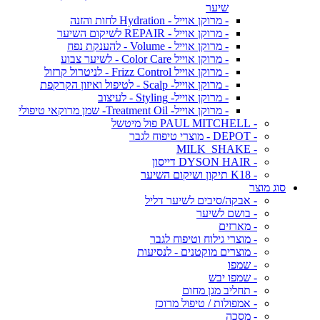
שיער
- מרוקן אוייל - Hydration לחות והזנה
- מרוקן אוייל - REPAIR לשיקום השיער
- מרוקן אוייל - Volume - להענקת נפח
- מרוקן אוייל Color Care - לשיער צבוע
- מרוקן אוייל Frizz Control - לניטרול קרזול
- מרוקן אוייל- Scalp - לטיפול ואיזון הקרקפת
- מרוקן אוייל- Styling - לעיצוב
- מרוקן אוייל- Treatment Oil- שמן מרוקאי טיפולי
- PAUL MITCHELL פול מיטשל
- DEPOT - מוצרי טיפוח לגבר
- MILK_SHAKE
- DYSON HAIR דייסון
- K18 תיקון ושיקום השיער
סוג מוצר
- אבקה/סיבים לשיער דליל
- בושם לשיער
- מארזים
- מוצרי גילוח וטיפוח לגבר
- מוצרים מוקטנים - לנסיעות
- שמפו
- שמפו יבש
- תחליב מגן מחום
- אמפולות / טיפול מרוכז
- מסכה