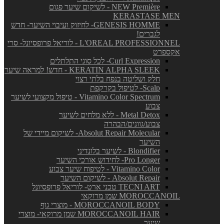
NEW Première - לשיקום שיער פגום
KERASTASE MEN
GENESIS HOMME- לחיזוק ועיבוי השיער- חדש
לגברים!
L'OREAL PROFESSIONNEL - לוריאל פרופסיונל- סרי
אקספרט
Curl Expression- לכל סוגי התלתלים
KERATIN ALPHA SLEEK - חדש! למראה שיער
חלק ושליטה בנפח בלתי רצוי
Scalp- לטיפול בקרקפת
Vitamino Color Spectrum - טיפול מקצועי לשיער
צבוע
Metal Detox - ללא מלחים לשיער
צבוע/גוונים/הבהרה
Absolut Repair Molecular- לשיקום מיידי של
השיער
Blondifier - לשיער בלונדיני
Pro Longer- לחידוש אורכי השיער
Vitamino Color - לטיפוח שיער צבוע
Absolut Repair - לשיקום השיער
TECNI ART טכני ארט- לוריאל פרופסיונל
MOROCCANOIL שמן מרוקאי
MOROCCANOIL BODY - מוצרי גוף
MOROCCANOIL HAIR שמן מרוקאי- מוצרי
שיער