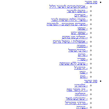
סוג מוצר
- אבקה/סיבים לשיער דליל
- בושם לשיער
- מארזים
- מוצרי גילוח וטיפוח לגבר
- מוצרים מוקטנים - לנסיעות
- שמפו
- שמפו יבש
- תחליב מגן מחום
- אמפולות / טיפול מרוכז
- מסכה
- מרכך/טיפול
- סרום
- ספריי
- עיצוב ללא שטיפה
- קרם/ג'ל
- שמן
- מוס
סוג שיער
- בלונדיני
- דק וחסר נפח
- החלקה
- יבש/יבש מאד
- מרדני ומקורזל
- נשירה