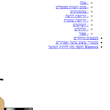
- עבה
- פגום /קצוות מפוצלים
- צבוע/גוונים
- קרקפת רגישה
- קרקפת שומנית
- קשקשים
- תלתלים
- אפור
מבצעים מיוחדים
מכשירי עיצוב שיער ואביזרים
Rinnova תוספי מזון לחיזוק השיער