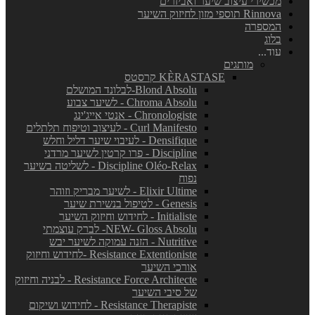
מכשירי עיצוב שיער ואביזרים
Rinnova תוספי מזון לחיזוק השיער
המספרה
בלוג
עוד...
מותגים
KÈRASTASE קרסטס
Blond Absolu-לבלונד המושלם
Chroma Absolu - לשיער צבוע
Chronologiste - אנטי אייג'ינג
Curl Manifesto - לעיצוב וטיפוח תלתלים
Densifique - לעיבוי שיער דליל וחלש
Discipline - פרו קרטין לשיער מרדני
Discipline Oléo-Relax - לשליטה בשיער
נפוח
Elixir Ultime - לשיער מבריק וזוהר
Genesis - לטיפול בנשירת שיער
Initialiste - לחידוש וחיזוק השיער
NEW- Gloss Absolu- לברק עוצמתי
Nutritive - הזנה עמוקה לשיער יבש
Resistance Extentioniste -לחידוש וחיזוק
אורכי השיער
Resistance Force Architecte - לבניה וחיזוק
של סיבי השיער
Resistance Therapiste - לחידוש ושיקום