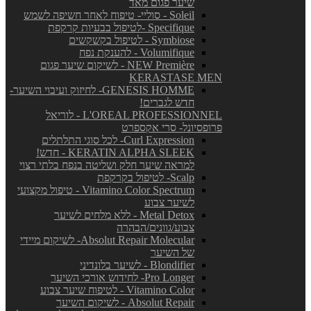
שיער פגום מאד
Soleil - סוליי- טיפוח לאחר חשיפה לשמש
Specifique -לטיפול בבעיות קרקפת
Symbiose - לטיפול בקשקשים
Volumifique - להענקת נפח
NEW Première - לשיקום שיער פגום
KERASTASE MEN
GENESIS HOMME- לחיזוק ועיבוי השיער-
חדש לגברים!
L'OREAL PROFESSIONNEL - לוריאל
פרופסיונל- סרי אקספרט
Curl Expression- לכל סוגי התלתלים
KERATIN ALPHA SLEEK - חדש!
למראה שיער חלק ושליטה בנפח בלתי רצוי
Scalp- לטיפול בקרקפת
Vitamino Color Spectrum - טיפול מקצועי
לשיער צבוע
Metal Detox - ללא מלחים לשיער
צבוע/גוונים/הבהרה
Absolut Repair Molecular- לשיקום מיידי
של השיער
Blondifier - לשיער בלונדיני
Pro Longer- לחידוש אורכי השיער
Vitamino Color - לטיפוח שיער צבוע
Absolut Repair - לשיקום השיער