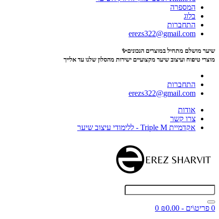
המספרה
בלוג
התחברות
erezs322@gmail.com
שיער מושלם מתחיל במוצרים הנכונים✨
מוצרי טיפוח ועיצוב שיער מקצועיים
ישירות מהסלון שלנו עד אלייך
התחברות
erezs322@gmail.com
אודות
צרו קשר
אקדמיית Triple M - ללימודי עיצוב שיער
0 פריט\ים - ₪0.00
0