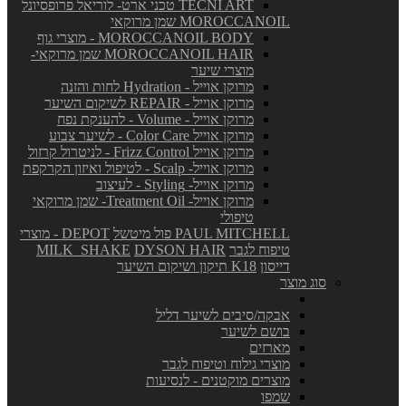
TECNI ART טכני ארט- לוריאל פרופסיונל
MOROCCANOIL שמן מרוקאי
MOROCCANOIL BODY - מוצרי גוף
MOROCCANOIL HAIR שמן מרוקאי-
מוצרי שיער
מרוקן אוייל - Hydration לחות והזנה
מרוקן אוייל - REPAIR לשיקום השיער
מרוקן אוייל - Volume - להענקת נפח
מרוקן אוייל Color Care - לשיער צבוע
מרוקן אוייל Frizz Control - לניטרול קרזול
מרוקן אוייל- Scalp - לטיפול ואיזון הקרקפת
מרוקן אוייל- Styling - לעיצוב
מרוקן אוייל- Treatment Oil- שמן מרוקאי
טיפולי
PAUL MITCHELL פול מיטשל
DEPOT - מוצרי
טיפוח לגבר
DYSON HAIR
MILK_SHAKE
דייסון
K18 תיקון ושיקום השיער
סוג מוצר
אבקה/סיבים לשיער דליל
בושם לשיער
מארזים
מוצרי גילוח וטיפוח לגבר
מוצרים מוקטנים - לנסיעות
שמפו