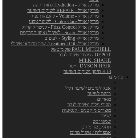
מרוקן אוייל - Hydration לחות והזנה
מרוקן אוייל - REPAIR לשיקום השיער
מרוקן אוייל - Volume - להענקת נפח
מרוקן אוייל Color Care - לשיער צבוע
מרוקן אוייל Frizz Control - לניטרול קרזול
מרוקן אוייל- Scalp - לטיפול ואיזון הקרקפת
מרוקן אוייל- Styling - לעיצוב
מרוקן אוייל- Treatment Oil- שמן מרוקאי טיפולי
PAUL MITCHELL פול מיטשל
DEPOT - מוצרי טיפוח לגבר
MILK_SHAKE
DYSON HAIR דייסון
K18 תיקון ושיקום השיער
סוג מוצר
אבקה/סיבים לשיער דליל
בושם לשיער
מארזים
מוצרי גילוח וטיפוח לגבר
מוצרים מוקטנים - לנסיעות
שמפו
שמפו יבש
תחליב מגן מחום
אמפולות / טיפול מרוכז
מסכה