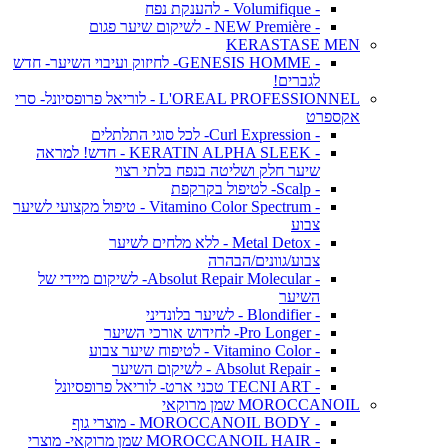
- Volumifique - להענקת נפח
- NEW Première - לשיקום שיער פגום
KERASTASE MEN
- GENESIS HOMME- לחיזוק ועיבוי השיער- חדש
לגברים!
L'OREAL PROFESSIONNEL - לוריאל פרופסיונל- סרי
אקספרט
- Curl Expression- לכל סוגי התלתלים
- KERATIN ALPHA SLEEK - חדש! למראה
שיער חלק ושליטה בנפח בלתי רצוי
- Scalp- לטיפול בקרקפת
- Vitamino Color Spectrum - טיפול מקצועי לשיער
צבוע
- Metal Detox - ללא מלחים לשיער
צבוע/גוונים/הבהרה
- Absolut Repair Molecular- לשיקום מיידי של
השיער
- Blondifier - לשיער בלונדיני
- Pro Longer- לחידוש אורכי השיער
- Vitamino Color - לטיפוח שיער צבוע
- Absolut Repair - לשיקום השיער
- TECNI ART טכני ארט- לוריאל פרופסיונל
MOROCCANOIL שמן מרוקאי
- MOROCCANOIL BODY - מוצרי גוף
- MOROCCANOIL HAIR שמן מרוקאי- מוצרי