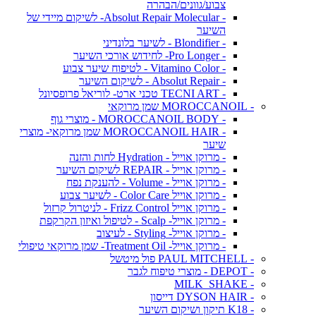
צבוע/גוונים/הבהרה
- Absolut Repair Molecular- לשיקום מיידי של
השיער
- Blondifier - לשיער בלונדיני
- Pro Longer- לחידוש אורכי השיער
- Vitamino Color - לטיפוח שיער צבוע
- Absolut Repair - לשיקום השיער
- TECNI ART טכני ארט- לוריאל פרופסיונל
- MOROCCANOIL שמן מרוקאי
- MOROCCANOIL BODY - מוצרי גוף
- MOROCCANOIL HAIR שמן מרוקאי- מוצרי
שיער
- מרוקן אוייל - Hydration לחות והזנה
- מרוקן אוייל - REPAIR לשיקום השיער
- מרוקן אוייל - Volume - להענקת נפח
- מרוקן אוייל Color Care - לשיער צבוע
- מרוקן אוייל Frizz Control - לניטרול קרזול
- מרוקן אוייל- Scalp - לטיפול ואיזון הקרקפת
- מרוקן אוייל- Styling - לעיצוב
- מרוקן אוייל- Treatment Oil- שמן מרוקאי טיפולי
- PAUL MITCHELL פול מיטשל
- DEPOT - מוצרי טיפוח לגבר
- MILK_SHAKE
- DYSON HAIR דייסון
- K18 תיקון ושיקום השיער