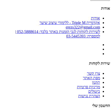
אודות
אודות
אקדמיית Triple M - ללימודי עיצוב שיער
erezs322@gmail.com
לשירות לקוחות לגבי הזמנות באתר בלבד: 052-5888614 |
למספרה: 03-5445393
שירות לקוחות
צרו קשר
מפת האתר
תקנון
מדיניות פרטיות
ביטולים
הצהרת נגישות
החשבון שלי