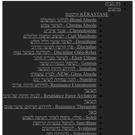
דף הבית
מותגים
KÈRASTASE קרסטס
Blond Absolu-לבלונד המושלם
Chroma Absolu - לשיער צבוע
Chronologiste - אנטי אייג'ינג
Curl Manifesto - לעיצוב וטיפוח תלתלים
Densifique - לעיבוי שיער דליל וחלש
Discipline - פרו קרטין לשיער מרדני
Discipline Oléo-Relax - לשליטה בשיער נפוח
Elixir Ultime - לשיער מבריק וזוהר
Genesis - לטיפול בנשירת שיער
Initialiste - לחידוש וחיזוק השיער
NEW- Gloss Absolu- לברק עוצמתי
Nutritive - הזנה עמוקה לשיער יבש
Resistance Extentioniste -לחידוש וחיזוק אורכי
השיער
Resistance Force Architecte - לבניה וחיזוק של סיבי
השיער
Resistance Therapiste - לחידוש ושיקום שיער פגום
מאד
Soleil - סוליי- טיפוח לאחר חשיפה לשמש
Specifique -לטיפול בבעיות קרקפת
Symbiose - לטיפול בקשקשים
Volumifique - להענקת נפח