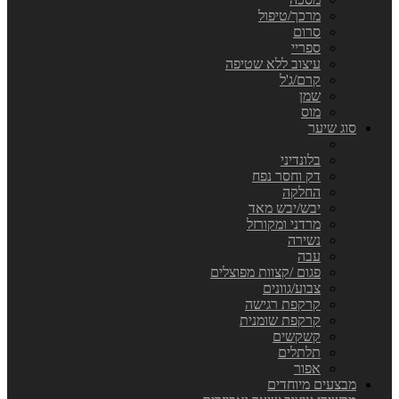
מרכך/טיפול
סרום
ספריי
עיצוב ללא שטיפה
קרם/ג'ל
שמן
מוס
סוג שיער
בלונדיני
דק וחסר נפח
החלקה
יבש/יבש מאד
מרדני ומקורזל
נשירה
עבה
פגום /קצוות מפוצלים
צבוע/גוונים
קרקפת רגישה
קרקפת שומנית
קשקשים
תלתלים
אפור
מבצעים מיוחדים