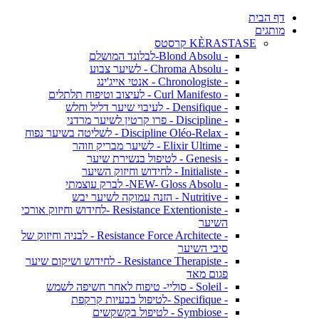
דף הבית
מותגים
KÈRASTASE קרסטס
- Blond Absolu-לבלונד המושלם
- Chroma Absolu - לשיער צבוע
- Chronologiste - אנטי אייג'ינג
- Curl Manifesto - לעיצוב וטיפוח תלתלים
- Densifique - לעיבוי שיער דליל וחלש
- Discipline - פרו קרטין לשיער מרדני
- Discipline Oléo-Relax - לשליטה בשיער נפוח
- Elixir Ultime - לשיער מבריק וזוהר
- Genesis - לטיפול בנשירת שיער
- Initialiste - לחידוש וחיזוק השיער
- NEW- Gloss Absolu- לברק עוצמתי
- Nutritive - הזנה עמוקה לשיער יבש
- Resistance Extentioniste -לחידוש וחיזוק אורכי
השיער
- Resistance Force Architecte - לבניה וחיזוק של
סיבי השיער
- Resistance Therapiste - לחידוש ושיקום שיער
פגום מאד
- Soleil - סוליי- טיפוח לאחר חשיפה לשמש
- Specifique -לטיפול בבעיות קרקפת
- Symbiose - לטיפול בקשקשים