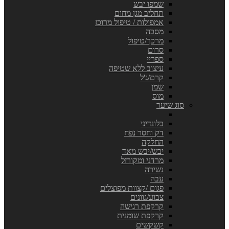
שמפו יבש
תחליב מגן מחום
אמפולות / טיפול מרוכז
מסכה
מרכך/טיפול
סרום
ספריי
עיצוב ללא שטיפה
קרם/ג'ל
שמן
מוס
סוג שיער
בלונדיני
דק וחסר נפח
החלקה
יבש/יבש מאד
מרדני ומקורזל
נשירה
עבה
פגום /קצוות מפוצלים
צבוע/גוונים
קרקפת רגישה
קרקפת שומנית
קשקשים