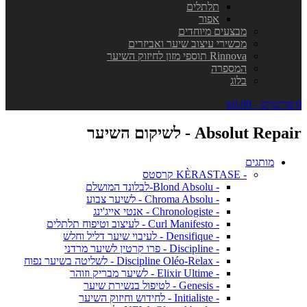
תלתלים
אפור
מבצעים מיוחדים
מכשירי עיצוב שיער ואביזרים
Rinnova תוספי מזון לחיזוק השיער
המספרה
בלוג
0 פריט\ים - ₪0.00
Absolut Repair - לשיקום השיער
מותגים
- KÈRASTASE קרסטס
- Blond Absolu-לבלונד המושלם
- Chroma Absolu - לשיער צבוע
- Chronologiste - אנטי אייג'ינג
- Curl Manifesto - לעיצוב וטיפוח תלתלים
- Densifique - לעיבוי שיער דליל וחלש
- Discipline - פרו קרטין לשיער מרדני
- Discipline Oléo-Relax - לשליטה בשיער נפוח
- Elixir Ultime - לשיער מבריק וזוהר
- Genesis - לטיפול בנשירת שיער
- Initialiste - לחידוש וחיזוק השיער