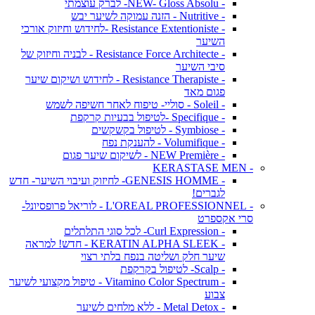
- NEW- Gloss Absolu- לברק עוצמתי
- Nutritive - הזנה עמוקה לשיער יבש
- Resistance Extentioniste -לחידוש וחיזוק אורכי
השיער
- Resistance Force Architecte - לבניה וחיזוק של
סיבי השיער
- Resistance Therapiste - לחידוש ושיקום שיער
פגום מאד
- Soleil - סוליי- טיפוח לאחר חשיפה לשמש
- Specifique -לטיפול בבעיות קרקפת
- Symbiose - לטיפול בקשקשים
- Volumifique - להענקת נפח
- NEW Première - לשיקום שיער פגום
- KERASTASE MEN
- GENESIS HOMME- לחיזוק ועיבוי השיער- חדש
לגברים!
- L'OREAL PROFESSIONNEL - לוריאל פרופסיונל-
סרי אקספרט
- Curl Expression- לכל סוגי התלתלים
- KERATIN ALPHA SLEEK - חדש! למראה
שיער חלק ושליטה בנפח בלתי רצוי
- Scalp- לטיפול בקרקפת
- Vitamino Color Spectrum - טיפול מקצועי לשיער
צבוע
- Metal Detox - ללא מלחים לשיער