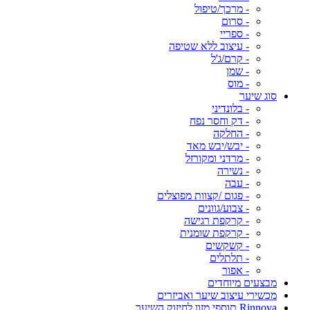
- מרכך/טיפול
- סרום
- ספריי
- עיצוב ללא שטיפה
- קרם/ג'ל
- שמן
- מוס
סוג שיער
- בלונדיני
- דק וחסר נפח
- החלקה
- יבש/יבש מאד
- מרדני ומקורזל
- נשירה
- עבה
- פגום /קצוות מפוצלים
- צבוע/גוונים
- קרקפת רגישה
- קרקפת שומנית
- קשקשים
- תלתלים
- אפור
מבצעים מיוחדים
מכשירי עיצוב שיער ואביזרים
Rinnova תוספי מזון לחיזוק השיער