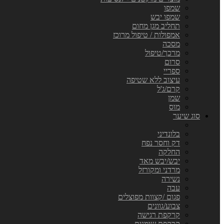
שמפו
שמפו יבש
תחליב מגן מחום
אמפולות / טיפול מרוכז
מסכה
מרכך/טיפול
סרום
ספריי
עיצוב ללא שטיפה
קרם/ג'ל
שמן
מוס
סוג שיער
בלונדיני
דק וחסר נפח
החלקה
יבש/יבש מאד
מרדני ומקורזל
נשירה
עבה
פגום /קצוות מפוצלים
צבוע/גוונים
קרקפת רגישה
קרקפת שומנית