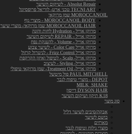
Absolut Repair - לשיקום השיער
TECNI ART טכני ארט- לוריאל פרופסיונל
MOROCCANOIL שמן מרוקאי
MOROCCANOIL BODY - מוצרי גוף
MOROCCANOIL HAIR שמן מרוקאי- מוצרי שיער
מרוקן אוייל - Hydration לחות והזנה
מרוקן אוייל - REPAIR לשיקום השיער
מרוקן אוייל - Volume - להענקת נפח
מרוקן אוייל Color Care - לשיער צבוע
מרוקן אוייל Frizz Control - לניטרול קרזול
מרוקן אוייל- Scalp - לטיפול ואיזון הקרקפת
מרוקן אוייל- Styling - לעיצוב
מרוקן אוייל- Treatment Oil- שמן מרוקאי טיפולי
PAUL MITCHELL פול מיטשל
DEPOT - מוצרי טיפוח לגבר
MILK_SHAKE
DYSON HAIR דייסון
K18 תיקון ושיקום השיער
סוג מוצר
אבקה/סיבים לשיער דליל
בושם לשיער
מארזים
מוצרי גילוח וטיפוח לגבר
מוצרים מוקטנים - לנסיעות