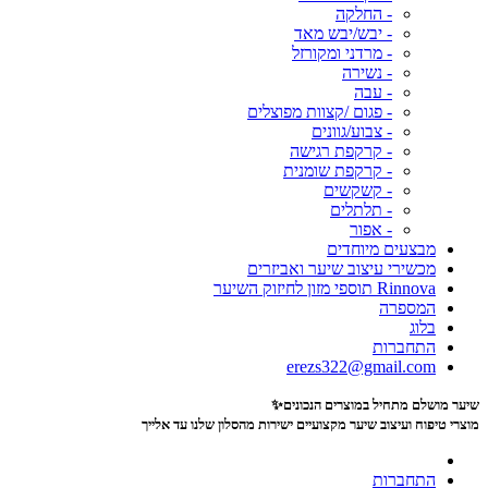
- החלקה
- יבש/יבש מאד
- מרדני ומקורזל
- נשירה
- עבה
- פגום /קצוות מפוצלים
- צבוע/גוונים
- קרקפת רגישה
- קרקפת שומנית
- קשקשים
- תלתלים
- אפור
מבצעים מיוחדים
מכשירי עיצוב שיער ואביזרים
Rinnova תוספי מזון לחיזוק השיער
המספרה
בלוג
התחברות
erezs322@gmail.com
שיער מושלם מתחיל במוצרים הנכונים✨
מוצרי טיפוח ועיצוב שיער מקצועיים
ישירות מהסלון שלנו עד אלייך
התחברות