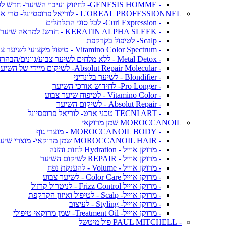
- GENESIS HOMME- לחיזוק ועיבוי השיער- חדש לגברים!
L'OREAL PROFESSIONNEL - לוריאל פרופסיונל- סרי אקספרט
- Curl Expression- לכל סוגי התלתלים
- KERATIN ALPHA SLEEK - חדש! למראה שיער חלק ושליטה בנפח בלתי רצוי
- Scalp- לטיפול בקרקפת
- Vitamino Color Spectrum - טיפול מקצועי לשיער צבוע
- Metal Detox - ללא מלחים לשיער צבוע/גוונים/הבהרה
- Absolut Repair Molecular- לשיקום מיידי של השיער
- Blondifier - לשיער בלונדיני
- Pro Longer- לחידוש אורכי השיער
- Vitamino Color - לטיפוח שיער צבוע
- Absolut Repair - לשיקום השיער
- TECNI ART טכני ארט- לוריאל פרופסיונל
MOROCCANOIL שמן מרוקאי
- MOROCCANOIL BODY - מוצרי גוף
- MOROCCANOIL HAIR שמן מרוקאי- מוצרי שיער
- מרוקן אוייל - Hydration לחות והזנה
- מרוקן אוייל - REPAIR לשיקום השיער
- מרוקן אוייל - Volume - להענקת נפח
- מרוקן אוייל Color Care - לשיער צבוע
- מרוקן אוייל Frizz Control - לניטרול קרזול
- מרוקן אוייל- Scalp - לטיפול ואיזון הקרקפת
- מרוקן אוייל- Styling - לעיצוב
- מרוקן אוייל- Treatment Oil- שמן מרוקאי טיפולי
- PAUL MITCHELL פול מיטשל