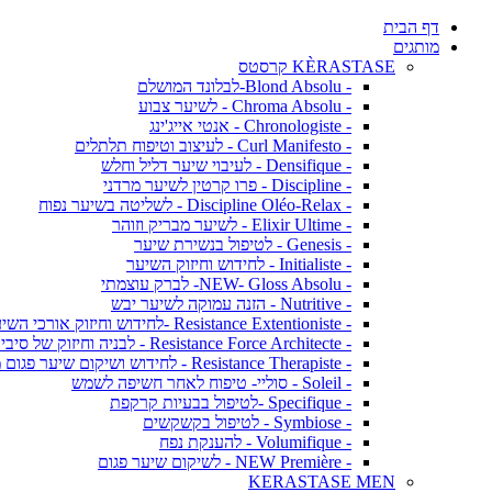
דף הבית
מותגים
KÈRASTASE קרסטס
- Blond Absolu-לבלונד המושלם
- Chroma Absolu - לשיער צבוע
- Chronologiste - אנטי אייג'ינג
- Curl Manifesto - לעיצוב וטיפוח תלתלים
- Densifique - לעיבוי שיער דליל וחלש
- Discipline - פרו קרטין לשיער מרדני
- Discipline Oléo-Relax - לשליטה בשיער נפוח
- Elixir Ultime - לשיער מבריק וזוהר
- Genesis - לטיפול בנשירת שיער
- Initialiste - לחידוש וחיזוק השיער
- NEW- Gloss Absolu- לברק עוצמתי
- Nutritive - הזנה עמוקה לשיער יבש
- Resistance Extentioniste -לחידוש וחיזוק אורכי השיער
- Resistance Force Architecte - לבניה וחיזוק של סיבי השיער
- Resistance Therapiste - לחידוש ושיקום שיער פגום מאד
- Soleil - סוליי- טיפוח לאחר חשיפה לשמש
- Specifique -לטיפול בבעיות קרקפת
- Symbiose - לטיפול בקשקשים
- Volumifique - להענקת נפח
- NEW Première - לשיקום שיער פגום
KERASTASE MEN