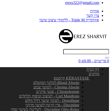
erezs322@gmail.com
אודות
צרו קשר
אקדמיית Triple M - ללימודי עיצוב שיער
0 פריט\ים - ₪0.00
0
דף הבית
מותגים
KÈRASTASE קרסטס
Blond Absolu-לבלונד המושלם
Chroma Absolu - לשיער צבוע
Chronologiste - אנטי אייג'ינג
Curl Manifesto - לעיצוב וטיפוח תלתלים
Densifique - לעיבוי שיער דליל וחלש
Discipline - פרו קרטין לשיער מרדני
Discipline Oléo-Relax - לשליטה בשיער נפוח