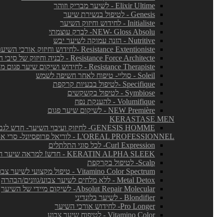
Elixir Ultime - לשיער מבריק וזוהר
Genesis - לטיפול בנשירת שיער
Initialiste - לחידוש וחיזוק השיער
NEW- Gloss Absolu- לברק עוצמתי
Nutritive - הזנה עמוקה לשיער יבש
Resistance Extentioniste -לחידוש וחיזוק אורכי השיער
Resistance Force Architecte - לבניה וחיזוק של סיבי השיער
Resistance Therapiste - לחידוש ושיקום שיער פגום מאד
Soleil - סוליי- טיפוח לאחר חשיפה לשמש
Specifique -לטיפול בבעיות קרקפת
Symbiose - לטיפול בקשקשים
Volumifique - להענקת נפח
NEW Première - לשיקום שיער פגום
KERASTASE MEN
GENESIS HOMME- לחיזוק ועיבוי השיער- חדש לגברים!
L'OREAL PROFESSIONNEL - לוריאל פרופסיונל- סרי אקספרט
Curl Expression- לכל סוגי התלתלים
KERATIN ALPHA SLEEK - חדש! למראה שיער חלק ושליטה בנפח בלתי רצוי
Scalp- לטיפול בקרקפת
Vitamino Color Spectrum - טיפול מקצועי לשיער צבוע
Metal Detox - ללא מלחים לשיער צבוע/גוונים/הבהרה
Absolut Repair Molecular- לשיקום מיידי של השיער
Blondifier - לשיער בלונדיני
Pro Longer- לחידוש אורכי השיער
Vitamino Color - לטיפוח שיער צבוע