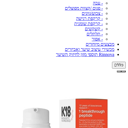
- עבה
- פגום /קצוות מפוצלים
- צבוע/גוונים
- קרקפת רגישה
- קרקפת שומנית
- קשקשים
- תלתלים
- אפור
מבצעים מיוחדים
מכשירי עיצוב שיער ואביזרים
Rinnova תוספי מזון לחיזוק השיער
כללי