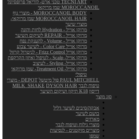
TECNI ART טכני ארט- לוריאל פרופסיונל
MOROCCANOIL שמן מרוקאי
MOROCCANOIL BODY - מוצרי גוף
MOROCCANOIL HAIR שמן מרוקאי-
מוצרי שיער
מרוקן אוייל - Hydration לחות והזנה
מרוקן אוייל - REPAIR לשיקום השיער
מרוקן אוייל - Volume - להענקת נפח
מרוקן אוייל Color Care - לשיער צבוע
מרוקן אוייל Frizz Control - לניטרול קרזול
מרוקן אוייל- Scalp - לטיפול ואיזון הקרקפת
מרוקן אוייל- Styling - לעיצוב
מרוקן אוייל- Treatment Oil- שמן מרוקאי
טיפולי
PAUL MITCHELL פול מיטשל
DEPOT - מוצרי
טיפוח לגבר
DYSON HAIR
MILK_SHAKE
דייסון
K18 תיקון ושיקום השיער
סוג מוצר
אבקה/סיבים לשיער דליל
בושם לשיער
מארזים
מוצרי גילוח וטיפוח לגבר
מוצרים מוקטנים - לנסיעות
שמפו