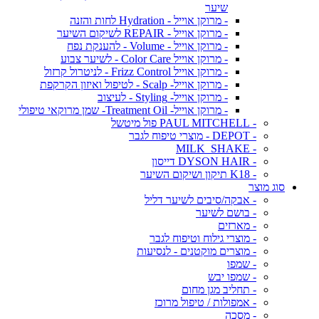
שיער
- מרוקן אוייל - Hydration לחות והזנה
- מרוקן אוייל - REPAIR לשיקום השיער
- מרוקן אוייל - Volume - להענקת נפח
- מרוקן אוייל Color Care - לשיער צבוע
- מרוקן אוייל Frizz Control - לניטרול קרזול
- מרוקן אוייל- Scalp - לטיפול ואיזון הקרקפת
- מרוקן אוייל- Styling - לעיצוב
- מרוקן אוייל- Treatment Oil- שמן מרוקאי טיפולי
- PAUL MITCHELL פול מיטשל
- DEPOT - מוצרי טיפוח לגבר
- MILK_SHAKE
- DYSON HAIR דייסון
- K18 תיקון ושיקום השיער
סוג מוצר
- אבקה/סיבים לשיער דליל
- בושם לשיער
- מארזים
- מוצרי גילוח וטיפוח לגבר
- מוצרים מוקטנים - לנסיעות
- שמפו
- שמפו יבש
- תחליב מגן מחום
- אמפולות / טיפול מרוכז
- מסכה