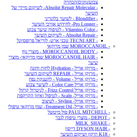
צבוע/גוונים/הבהרה
- Absolut Repair Molecular- לשיקום מיידי של
השיער
- Blondifier - לשיער בלונדיני
- Pro Longer- לחידוש אורכי השיער
- Vitamino Color - לטיפוח שיער צבוע
- Absolut Repair - לשיקום השיער
- TECNI ART טכני ארט- לוריאל פרופסיונל
- MOROCCANOIL שמן מרוקאי
- MOROCCANOIL BODY - מוצרי גוף
- MOROCCANOIL HAIR שמן מרוקאי- מוצרי
שיער
- מרוקן אוייל - Hydration לחות והזנה
- מרוקן אוייל - REPAIR לשיקום השיער
- מרוקן אוייל - Volume - להענקת נפח
- מרוקן אוייל Color Care - לשיער צבוע
- מרוקן אוייל Frizz Control - לניטרול קרזול
- מרוקן אוייל- Scalp - לטיפול ואיזון הקרקפת
- מרוקן אוייל- Styling - לעיצוב
- מרוקן אוייל- Treatment Oil- שמן מרוקאי טיפולי
- PAUL MITCHELL פול מיטשל
- DEPOT - מוצרי טיפוח לגבר
- MILK_SHAKE
- DYSON HAIR דייסון
- K18 תיקון ושיקום השיער