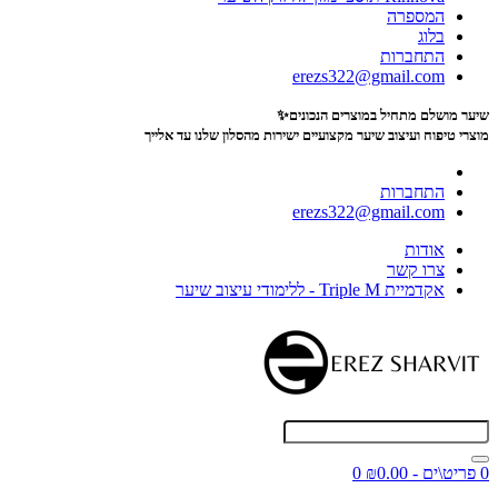
המספרה
בלוג
התחברות
erezs322@gmail.com
שיער מושלם מתחיל במוצרים הנכונים✨
מוצרי טיפוח ועיצוב שיער מקצועיים
ישירות מהסלון שלנו עד אלייך
התחברות
erezs322@gmail.com
אודות
צרו קשר
אקדמיית Triple M - ללימודי עיצוב שיער
0 פריט\ים - ₪0.00
0