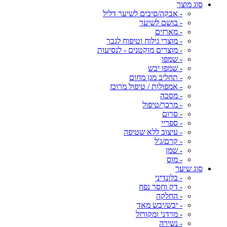
סוג מוצר
- אבקה/סיבים לשיער דליל
- בושם לשיער
- מארזים
- מוצרי גילוח וטיפוח לגבר
- מוצרים מוקטנים - לנסיעות
- שמפו
- שמפו יבש
- תחליב מגן מחום
- אמפולות / טיפול מרוכז
- מסכה
- מרכך/טיפול
- סרום
- ספריי
- עיצוב ללא שטיפה
- קרם/ג'ל
- שמן
- מוס
סוג שיער
- בלונדיני
- דק וחסר נפח
- החלקה
- יבש/יבש מאד
- מרדני ומקורזל
- נשירה