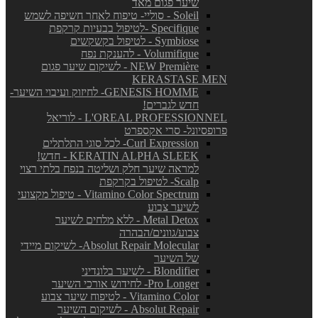
שיער פגום מאד
Soleil - סוליי- טיפוח לאחר חשיפה לשמש
Specifique -לטיפול בבעיות קרקפת
Symbiose - לטיפול בקשקשים
Volumifique - להענקת נפח
NEW Première - לשיקום שיער פגום
KERASTASE MEN
GENESIS HOMME- לחיזוק ועיבוי השיער-
חדש לגברים!
L'OREAL PROFESSIONNEL - לוריאל
פרופסיונל- סרי אקספרט
Curl Expression- לכל סוגי התלתלים
KERATIN ALPHA SLEEK - חדש!
למראה שיער חלק ושליטה בנפח בלתי רצוי
Scalp- לטיפול בקרקפת
Vitamino Color Spectrum - טיפול מקצועי
לשיער צבוע
Metal Detox - ללא מלחים לשיער
צבוע/גוונים/הבהרה
Absolut Repair Molecular- לשיקום מיידי
של השיער
Blondifier - לשיער בלונדיני
Pro Longer- לחידוש אורכי השיער
Vitamino Color - לטיפוח שיער צבוע
Absolut Repair - לשיקום השיער