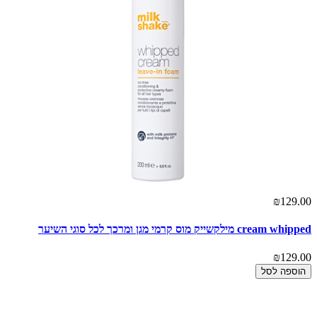
₪129.00
cream whipped מילקשייק מוס קרמי מגן ומרכך לכל סוגי השיער
₪129.00
הוספה לסל