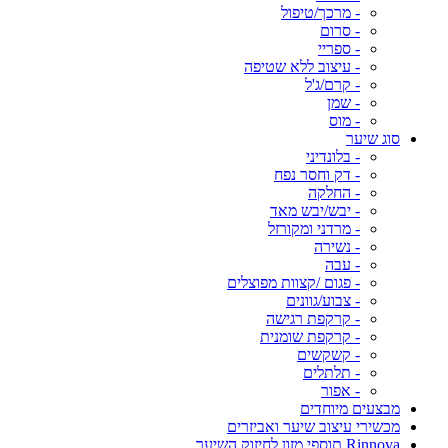
- מרכך/טיפול
- סרום
- ספריי
- עיצוב ללא שטיפה
- קרם/ג'ל
- שמן
- מוס
סוג שיער
- בלונדיני
- דק וחסר נפח
- החלקה
- יבש/יבש מאד
- מרדני ומקורזל
- נשירה
- עבה
- פגום /קצוות מפוצלים
- צבוע/גוונים
- קרקפת רגישה
- קרקפת שומנית
- קשקשים
- תלתלים
- אפור
מבצעים מיוחדים
מכשירי עיצוב שיער ואביזרים
Rinnova תוספי מזון לחיזוק השיער