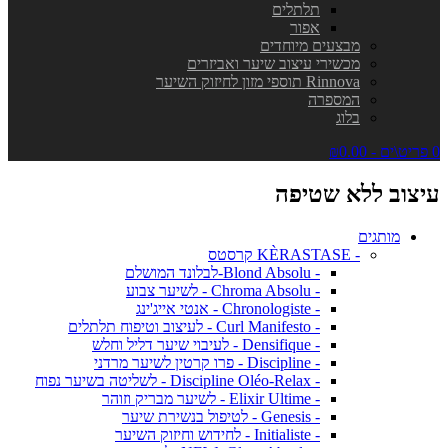
תלתלים
אפור
מבצעים מיוחדים
מכשירי עיצוב שיער ואביזרים
Rinnova תוספי מזון לחיזוק השיער
המספרה
בלוג
0 פריט\ים - ₪0.00
עיצוב ללא שטיפה
מותגים
- KÈRASTASE קרסטס
- Blond Absolu-לבלונד המושלם
- Chroma Absolu - לשיער צבוע
- Chronologiste - אנטי אייג'ינג
- Curl Manifesto - לעיצוב וטיפוח תלתלים
- Densifique - לעיבוי שיער דליל וחלש
- Discipline - פרו קרטין לשיער מרדני
- Discipline Oléo-Relax - לשליטה בשיער נפוח
- Elixir Ultime - לשיער מבריק וזוהר
- Genesis - לטיפול בנשירת שיער
- Initialiste - לחידוש וחיזוק השיער