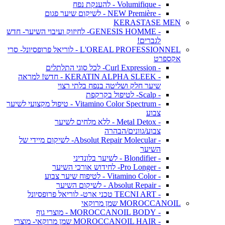
- Volumifique - להענקת נפח
- NEW Première - לשיקום שיער פגום
KERASTASE MEN
- GENESIS HOMME- לחיזוק ועיבוי השיער- חדש
לגברים!
L'OREAL PROFESSIONNEL - לוריאל פרופסיונל- סרי
אקספרט
- Curl Expression- לכל סוגי התלתלים
- KERATIN ALPHA SLEEK - חדש! למראה
שיער חלק ושליטה בנפח בלתי רצוי
- Scalp- לטיפול בקרקפת
- Vitamino Color Spectrum - טיפול מקצועי לשיער
צבוע
- Metal Detox - ללא מלחים לשיער
צבוע/גוונים/הבהרה
- Absolut Repair Molecular- לשיקום מיידי של
השיער
- Blondifier - לשיער בלונדיני
- Pro Longer- לחידוש אורכי השיער
- Vitamino Color - לטיפוח שיער צבוע
- Absolut Repair - לשיקום השיער
- TECNI ART טכני ארט- לוריאל פרופסיונל
MOROCCANOIL שמן מרוקאי
- MOROCCANOIL BODY - מוצרי גוף
- MOROCCANOIL HAIR שמן מרוקאי- מוצרי