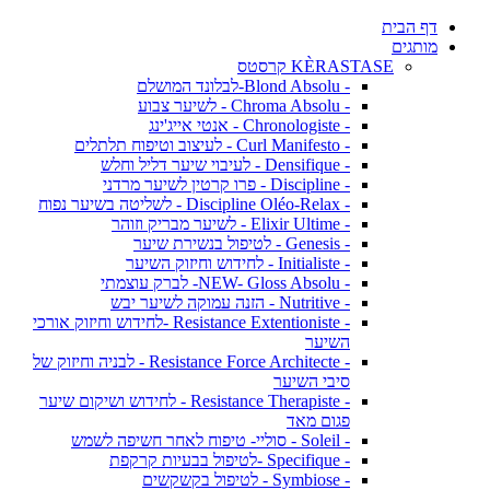
דף הבית
מותגים
KÈRASTASE קרסטס
- Blond Absolu-לבלונד המושלם
- Chroma Absolu - לשיער צבוע
- Chronologiste - אנטי אייג'ינג
- Curl Manifesto - לעיצוב וטיפוח תלתלים
- Densifique - לעיבוי שיער דליל וחלש
- Discipline - פרו קרטין לשיער מרדני
- Discipline Oléo-Relax - לשליטה בשיער נפוח
- Elixir Ultime - לשיער מבריק וזוהר
- Genesis - לטיפול בנשירת שיער
- Initialiste - לחידוש וחיזוק השיער
- NEW- Gloss Absolu- לברק עוצמתי
- Nutritive - הזנה עמוקה לשיער יבש
- Resistance Extentioniste -לחידוש וחיזוק אורכי
השיער
- Resistance Force Architecte - לבניה וחיזוק של
סיבי השיער
- Resistance Therapiste - לחידוש ושיקום שיער
פגום מאד
- Soleil - סוליי- טיפוח לאחר חשיפה לשמש
- Specifique -לטיפול בבעיות קרקפת
- Symbiose - לטיפול בקשקשים