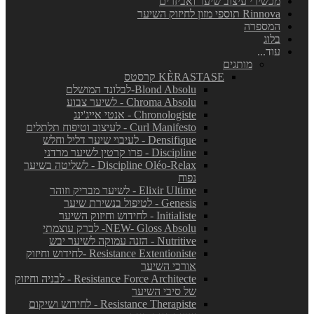
מכשירי עיצוב שיער ואביזרים
Rinnova תוספי מזון לחיזוק השיער
המספרה
בלוג
עוד...
מותגים
KÈRASTASE קרסטס
Blond Absolu-לבלונד המושלם
Chroma Absolu - לשיער צבוע
Chronologiste - אנטי אייג'ינג
Curl Manifesto - לעיצוב וטיפוח תלתלים
Densifique - לעיבוי שיער דליל וחלש
Discipline - פרו קרטין לשיער מרדני
Discipline Oléo-Relax - לשליטה בשיער
נפוח
Elixir Ultime - לשיער מבריק וזוהר
Genesis - לטיפול בנשירת שיער
Initialiste - לחידוש וחיזוק השיער
NEW- Gloss Absolu- לברק עוצמתי
Nutritive - הזנה עמוקה לשיער יבש
Resistance Extentioniste -לחידוש וחיזוק
אורכי השיער
Resistance Force Architecte - לבניה וחיזוק
של סיבי השיער
Resistance Therapiste - לחידוש ושיקום