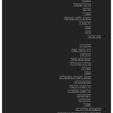
מרכך/טיפול
סרום
ספריי
עיצוב ללא שטיפה
קרם/ג'ל
שמן
מוס
סוג שיער
בלונדיני
דק וחסר נפח
החלקה
יבש/יבש מאד
מרדני ומקורזל
נשירה
עבה
פגום /קצוות מפוצלים
צבוע/גוונים
קרקפת רגישה
קרקפת שומנית
קשקשים
תלתלים
אפור
מבצעים מיוחדים