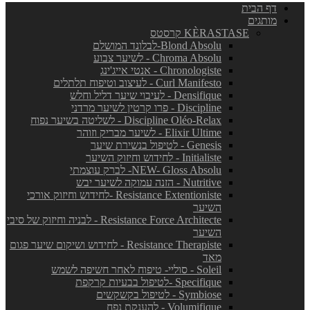
דף הבית
מותגים
KÈRASTASE קרסטס
Blond Absolu-לבלונד המושלם
Chroma Absolu - לשיער צבוע
Chronologiste - אנטי אייג'ינג
Curl Manifesto - לעיצוב וטיפוח תלתלים
Densifique - לעיבוי שיער דליל וחלש
Discipline - פרו קרטין לשיער מרדני
Discipline Oléo-Relax - לשליטה בשיער נפוח
Elixir Ultime - לשיער מבריק וזוהר
Genesis - לטיפול בנשירת שיער
Initialiste - לחידוש וחיזוק השיער
NEW- Gloss Absolu- לברק עוצמתי
Nutritive - הזנה עמוקה לשיער יבש
Resistance Extentioniste -לחידוש וחיזוק אורכי
השיער
Resistance Force Architecte - לבניה וחיזוק של סיבי
השיער
Resistance Therapiste - לחידוש ושיקום שיער פגום
מאד
Soleil - סוליי- טיפוח לאחר חשיפה לשמש
Specifique -לטיפול בבעיות קרקפת
Symbiose - לטיפול בקשקשים
Volumifique - להענקת נפח