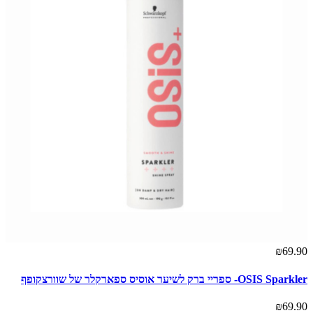
₪69.90
OSIS Sparkler- ספריי ברק לשיער אוסיס ספארקלר של שוורצקופף
₪69.90