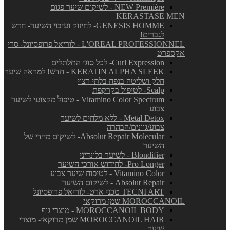
NEW Première - לשיקום שיער פגום
KERASTASE MEN
GENESIS HOMME- לחיזוק ועיבוי השיער- חדש
לגברים!
L'OREAL PROFESSIONNEL - לוריאל פרופסיונל- סרי
אקספרט
Curl Expression- לכל סוגי התלתלים
KERATIN ALPHA SLEEK - חדש! למראה שיער
חלק ושליטה בנפח בלתי רצוי
Scalp- לטיפול בקרקפת
Vitamino Color Spectrum - טיפול מקצועי לשיער
צבוע
Metal Detox - ללא מלחים לשיער
צבוע/גוונים/הבהרה
Absolut Repair Molecular- לשיקום מיידי של
השיער
Blondifier - לשיער בלונדיני
Pro Longer- לחידוש אורכי השיער
Vitamino Color - לטיפוח שיער צבוע
Absolut Repair - לשיקום השיער
TECNI ART טכני ארט- לוריאל פרופסיונל
MOROCCANOIL שמן מרוקאי
MOROCCANOIL BODY - מוצרי גוף
MOROCCANOIL HAIR שמן מרוקאי- מוצרי
שיער