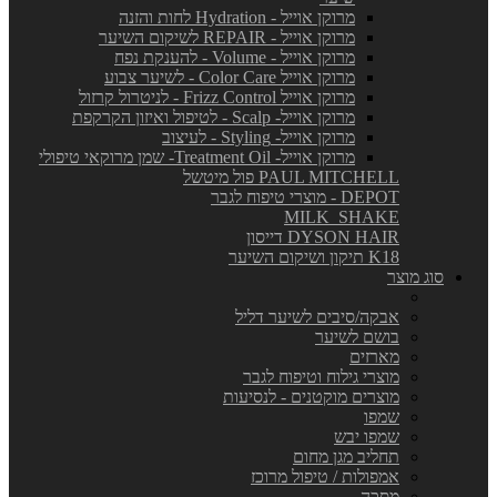
מרוקן אוייל - Hydration לחות והזנה
מרוקן אוייל - REPAIR לשיקום השיער
מרוקן אוייל - Volume - להענקת נפח
מרוקן אוייל Color Care - לשיער צבוע
מרוקן אוייל Frizz Control - לניטרול קרזול
מרוקן אוייל- Scalp - לטיפול ואיזון הקרקפת
מרוקן אוייל- Styling - לעיצוב
מרוקן אוייל- Treatment Oil- שמן מרוקאי טיפולי
PAUL MITCHELL פול מיטשל
DEPOT - מוצרי טיפוח לגבר
MILK_SHAKE
DYSON HAIR דייסון
K18 תיקון ושיקום השיער
סוג מוצר
אבקה/סיבים לשיער דליל
בושם לשיער
מארזים
מוצרי גילוח וטיפוח לגבר
מוצרים מוקטנים - לנסיעות
שמפו
שמפו יבש
תחליב מגן מחום
אמפולות / טיפול מרוכז
מסכה