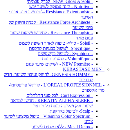
- NEW- Gloss Absolu- לברק עוצמתי
- Nutritive - הזנה עמוקה לשיער יבש
- Resistance Extentioniste -לחידוש וחיזוק אורכי
השיער
- Resistance Force Architecte - לבניה וחיזוק של
סיבי השיער
- Resistance Therapiste - לחידוש ושיקום שיער
פגום מאד
- Soleil - סוליי- טיפוח לאחר חשיפה לשמש
- Specifique -לטיפול בבעיות קרקפת
- Symbiose - לטיפול בקשקשים
- Volumifique - להענקת נפח
- NEW Première - לשיקום שיער פגום
- KERASTASE MEN
- GENESIS HOMME- לחיזוק ועיבוי השיער- חדש
לגברים!
- L'OREAL PROFESSIONNEL - לוריאל פרופסיונל-
סרי אקספרט
- Curl Expression- לכל סוגי התלתלים
- KERATIN ALPHA SLEEK - חדש! למראה
שיער חלק ושליטה בנפח בלתי רצוי
- Scalp- לטיפול בקרקפת
- Vitamino Color Spectrum - טיפול מקצועי לשיער
צבוע
- Metal Detox - ללא מלחים לשיער