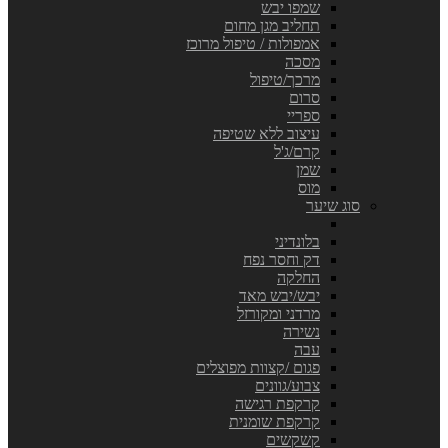
שמפו יבש
תחליב מגן מחום
אמפולות / טיפול מרוכז
מסכה
מרכך/טיפול
סרום
ספריי
עיצוב ללא שטיפה
קרם/ג'ל
שמן
מוס
סוג שיער
בלונדיני
דק וחסר נפח
החלקה
יבש/יבש מאד
מרדני ומקורזל
נשירה
עבה
פגום /קצוות מפוצלים
צבוע/גוונים
קרקפת רגישה
קרקפת שומנית
קשקשים