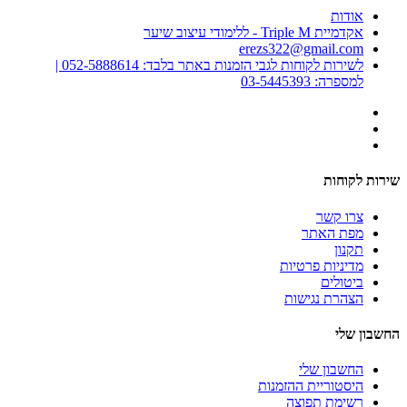
אודות
אקדמיית Triple M - ללימודי עיצוב שיער
erezs322@gmail.com
לשירות לקוחות לגבי הזמנות באתר בלבד: 052-5888614 |
למספרה: 03-5445393
שירות לקוחות
צרו קשר
מפת האתר
תקנון
מדיניות פרטיות
ביטולים
הצהרת נגישות
החשבון שלי
החשבון שלי
היסטוריית ההזמנות
רשימת תפוצה