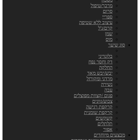
מרכך/טיפול
סרום
ספריי
עיצוב ללא שטיפה
קרם/ג'ל
שמן
מוס
סוג שיער
בלונדיני
דק וחסר נפח
החלקה
יבש/יבש מאד
מרדני ומקורזל
נשירה
עבה
פגום /קצוות מפוצלים
צבוע/גוונים
קרקפת רגישה
קרקפת שומנית
קשקשים
תלתלים
אפור
מבצעים מיוחדים