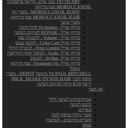
TECNI ART טכני ארט- לוריאל פרופסיונל
MOROCCANOIL שמן מרוקאי
MOROCCANOIL BODY - מוצרי גוף
MOROCCANOIL HAIR שמן מרוקאי-
מוצרי שיער
מרוקן אוייל - Hydration לחות והזנה
מרוקן אוייל - REPAIR לשיקום השיער
מרוקן אוייל - Volume - להענקת נפח
מרוקן אוייל Color Care - לשיער צבוע
מרוקן אוייל Frizz Control - לניטרול קרזול
מרוקן אוייל- Scalp - לטיפול ואיזון הקרקפת
מרוקן אוייל- Styling - לעיצוב
מרוקן אוייל- Treatment Oil- שמן מרוקאי
טיפולי
PAUL MITCHELL פול מיטשל
DEPOT - מוצרי
טיפוח לגבר
DYSON HAIR
MILK_SHAKE
דייסון
K18 תיקון ושיקום השיער
סוג מוצר
אבקה/סיבים לשיער דליל
בושם לשיער
מארזים
מוצרי גילוח וטיפוח לגבר
מוצרים מוקטנים - לנסיעות
שמפו