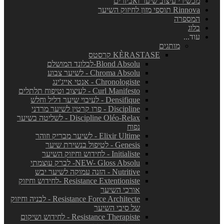
מכשירי עיצוב שיער ואביזרים
Rinnova תוספי מזון לחיזוק השיער
המספרה
בלוג
עוד...
מותגים
KÈRASTASE קרסטס
Blond Absolu-לבלונד המושלם
Chroma Absolu - לשיער צבוע
Chronologiste - אנטי אייג'ינג
Curl Manifesto - לעיצוב וטיפוח תלתלים
Densifique - לעיבוי שיער דליל וחלש
Discipline - פרו קרטין לשיער מרדני
Discipline Oléo-Relax - לשליטה בשיער
נפוח
Elixir Ultime - לשיער מבריק וזוהר
Genesis - לטיפול בנשירת שיער
Initialiste - לחידוש וחיזוק השיער
NEW- Gloss Absolu- לברק עוצמתי
Nutritive - הזנה עמוקה לשיער יבש
Resistance Extentioniste -לחידוש וחיזוק
אורכי השיער
Resistance Force Architecte - לבניה וחיזוק
של סיבי השיער
Resistance Therapiste - לחידוש ושיקום