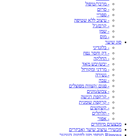
- מרכך/טיפול
- סרום
- ספריי
- עיצוב ללא שטיפה
- קרם/ג'ל
- שמן
- מוס
סוג שיער
- בלונדיני
- דק וחסר נפח
- החלקה
- יבש/יבש מאד
- מרדני ומקורזל
- נשירה
- עבה
- פגום /קצוות מפוצלים
- צבוע/גוונים
- קרקפת רגישה
- קרקפת שומנית
- קשקשים
- תלתלים
- אפור
מבצעים מיוחדים
מכשירי עיצוב שיער ואביזרים
Rinnova תוספי מזון לחיזוק השיער