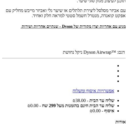
תוכנן לעיצוב מגוון סוגי שיער.
עם אביזר מסלסל ליצירת תלתלים או שיער גלי ואביזר מייבש מחליק עם
אפקט קואנדה, מנטרל חשמל סטטי למראה חלק ואחיד.
מגיע עם אחריות יצרן מקורית של Dyson - שנתיים אחריות ושירות
עם אחריות יצרן מקורית של Dyson
דגם:
™Dyson Airwrap ניקל נחושת
אפשרויות איסוף ומשלוח
שליח עד הבית
- ₪38.00
שליח עד הבית חינם בהזמנות מעל 299 שח
- ₪0.00
איסוף
- ₪0.00
אודות