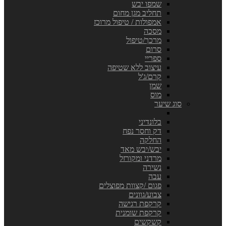
שמפו יבש
תחליב מגן מחום
אמפולות / טיפול מרוכז
מסכה
מרכך/טיפול
סרום
ספריי
עיצוב ללא שטיפה
קרם/ג'ל
שמן
מוס
סוג שיער
בלונדיני
דק וחסר נפח
החלקה
יבש/יבש מאד
מרדני ומקורזל
נשירה
עבה
פגום /קצוות מפוצלים
צבוע/גוונים
קרקפת רגישה
קרקפת שומנית
קשקשים