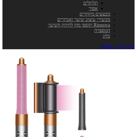
תלתלים
אפור
מבצעים מיוחדים
מכשירי עיצוב שיער ואביזרים
Rinnova תוספי מזון לחיזוק השיער
המספרה
בלוג
0 פריט\ים - ₪0.00