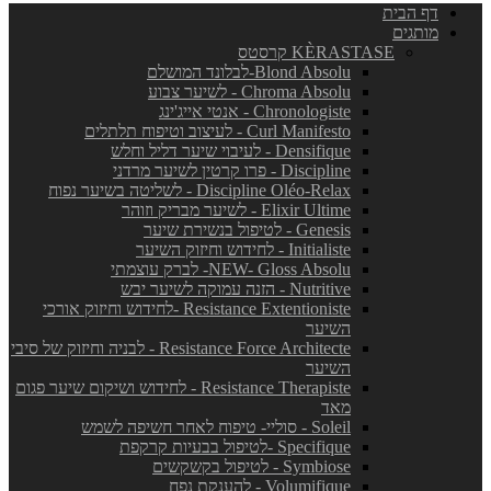
דף הבית
מותגים
KÈRASTASE קרסטס
Blond Absolu-לבלונד המושלם
Chroma Absolu - לשיער צבוע
Chronologiste - אנטי אייג'ינג
Curl Manifesto - לעיצוב וטיפוח תלתלים
Densifique - לעיבוי שיער דליל וחלש
Discipline - פרו קרטין לשיער מרדני
Discipline Oléo-Relax - לשליטה בשיער נפוח
Elixir Ultime - לשיער מבריק וזוהר
Genesis - לטיפול בנשירת שיער
Initialiste - לחידוש וחיזוק השיער
NEW- Gloss Absolu- לברק עוצמתי
Nutritive - הזנה עמוקה לשיער יבש
Resistance Extentioniste -לחידוש וחיזוק אורכי
השיער
Resistance Force Architecte - לבניה וחיזוק של סיבי
השיער
Resistance Therapiste - לחידוש ושיקום שיער פגום
מאד
Soleil - סוליי- טיפוח לאחר חשיפה לשמש
Specifique -לטיפול בבעיות קרקפת
Symbiose - לטיפול בקשקשים
Volumifique - להענקת נפח