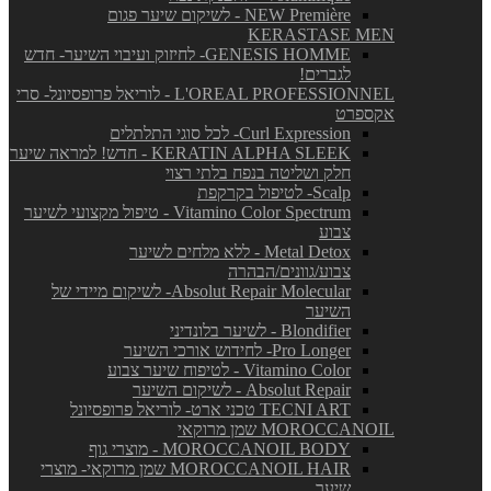
NEW Première - לשיקום שיער פגום
KERASTASE MEN
GENESIS HOMME- לחיזוק ועיבוי השיער- חדש
לגברים!
L'OREAL PROFESSIONNEL - לוריאל פרופסיונל- סרי
אקספרט
Curl Expression- לכל סוגי התלתלים
KERATIN ALPHA SLEEK - חדש! למראה שיער
חלק ושליטה בנפח בלתי רצוי
Scalp- לטיפול בקרקפת
Vitamino Color Spectrum - טיפול מקצועי לשיער
צבוע
Metal Detox - ללא מלחים לשיער
צבוע/גוונים/הבהרה
Absolut Repair Molecular- לשיקום מיידי של
השיער
Blondifier - לשיער בלונדיני
Pro Longer- לחידוש אורכי השיער
Vitamino Color - לטיפוח שיער צבוע
Absolut Repair - לשיקום השיער
TECNI ART טכני ארט- לוריאל פרופסיונל
MOROCCANOIL שמן מרוקאי
MOROCCANOIL BODY - מוצרי גוף
MOROCCANOIL HAIR שמן מרוקאי- מוצרי
שיער