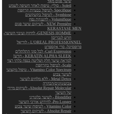
שיער פגום מאד
Soleil - סוליי- טיפוח לאחר חשיפה לשמש
Specifique -לטיפול בבעיות קרקפת
Symbiose - לטיפול בקשקשים
Volumifique - להענקת נפח
NEW Première - לשיקום שיער פגום
KERASTASE MEN
GENESIS HOMME- לחיזוק ועיבוי השיער-
חדש לגברים!
L'OREAL PROFESSIONNEL - לוריאל
פרופסיונל- סרי אקספרט
Curl Expression- לכל סוגי התלתלים
KERATIN ALPHA SLEEK - חדש!
למראה שיער חלק ושליטה בנפח בלתי רצוי
Scalp- לטיפול בקרקפת
Vitamino Color Spectrum - טיפול מקצועי
לשיער צבוע
Metal Detox - ללא מלחים לשיער
צבוע/גוונים/הבהרה
Absolut Repair Molecular- לשיקום מיידי
של השיער
Blondifier - לשיער בלונדיני
Pro Longer- לחידוש אורכי השיער
Vitamino Color - לטיפוח שיער צבוע
Absolut Repair - לשיקום השיער