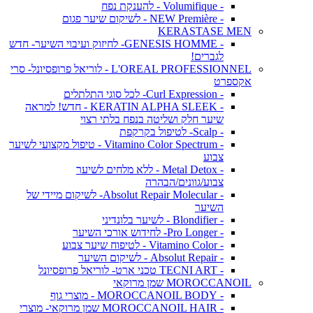
- Volumifique - להענקת נפח
- NEW Première - לשיקום שיער פגום
KERASTASE MEN
- GENESIS HOMME- לחיזוק ועיבוי השיער- חדש
לגברים!
L'OREAL PROFESSIONNEL - לוריאל פרופסיונל- סרי
אקספרט
- Curl Expression- לכל סוגי התלתלים
- KERATIN ALPHA SLEEK - חדש! למראה
שיער חלק ושליטה בנפח בלתי רצוי
- Scalp- לטיפול בקרקפת
- Vitamino Color Spectrum - טיפול מקצועי לשיער
צבוע
- Metal Detox - ללא מלחים לשיער
צבוע/גוונים/הבהרה
- Absolut Repair Molecular- לשיקום מיידי של
השיער
- Blondifier - לשיער בלונדיני
- Pro Longer- לחידוש אורכי השיער
- Vitamino Color - לטיפוח שיער צבוע
- Absolut Repair - לשיקום השיער
- TECNI ART טכני ארט- לוריאל פרופסיונל
MOROCCANOIL שמן מרוקאי
- MOROCCANOIL BODY - מוצרי גוף
- MOROCCANOIL HAIR שמן מרוקאי- מוצרי