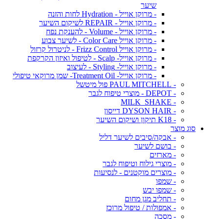
שיער
- מרוקן אוייל - Hydration לחות והזנה
- מרוקן אוייל - REPAIR לשיקום השיער
- מרוקן אוייל - Volume - להענקת נפח
- מרוקן אוייל Color Care - לשיער צבוע
- מרוקן אוייל Frizz Control - לניטרול קרזול
- מרוקן אוייל- Scalp - לטיפול ואיזון הקרקפת
- מרוקן אוייל- Styling - לעיצוב
- מרוקן אוייל- Treatment Oil- שמן מרוקאי טיפולי
- PAUL MITCHELL פול מיטשל
- DEPOT - מוצרי טיפוח לגבר
- MILK_SHAKE
- DYSON HAIR דייסון
- K18 תיקון ושיקום השיער
סוג מוצר
- אבקה/סיבים לשיער דליל
- בושם לשיער
- מארזים
- מוצרי גילוח וטיפוח לגבר
- מוצרים מוקטנים - לנסיעות
- שמפו
- שמפו יבש
- תחליב מגן מחום
- אמפולות / טיפול מרוכז
- מסכה