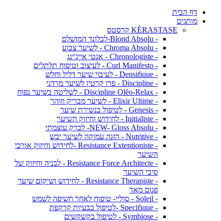
דף הבית
מותגים
KÈRASTASE קרסטס
- Blond Absolu-לבלונד המושלם
- Chroma Absolu - לשיער צבוע
- Chronologiste - אנטי אייג'ינג
- Curl Manifesto - לעיצוב וטיפוח תלתלים
- Densifique - לעיבוי שיער דליל וחלש
- Discipline - פרו קרטין לשיער מרדני
- Discipline Oléo-Relax - לשליטה בשיער נפוח
- Elixir Ultime - לשיער מבריק וזוהר
- Genesis - לטיפול בנשירת שיער
- Initialiste - לחידוש וחיזוק השיער
- NEW- Gloss Absolu- לברק עוצמתי
- Nutritive - הזנה עמוקה לשיער יבש
- Resistance Extentioniste -לחידוש וחיזוק אורכי
השיער
- Resistance Force Architecte - לבניה וחיזוק של
סיבי השיער
- Resistance Therapiste - לחידוש ושיקום שיער
פגום מאד
- Soleil - סוליי- טיפוח לאחר חשיפה לשמש
- Specifique -לטיפול בבעיות קרקפת
- Symbiose - לטיפול בקשקשים