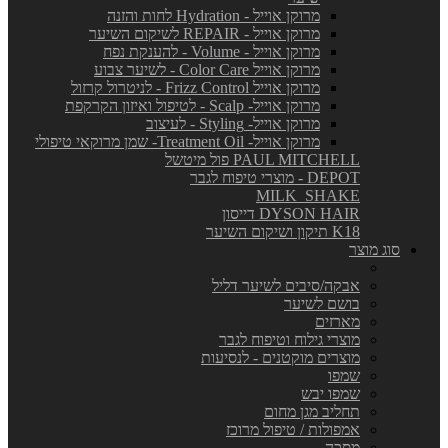
מרוקן אוייל - Hydration לחות והזנה
מרוקן אוייל - REPAIR לשיקום השיער
מרוקן אוייל - Volume - להענקת נפח
מרוקן אוייל Color Care - לשיער צבוע
מרוקן אוייל Frizz Control - לניטרול קרזול
מרוקן אוייל- Scalp - לטיפול ואיזון הקרקפת
מרוקן אוייל- Styling - לעיצוב
מרוקן אוייל- Treatment Oil- שמן מרוקאי טיפולי
PAUL MITCHELL פול מיטשל
DEPOT - מוצרי טיפוח לגבר
MILK_SHAKE
DYSON HAIR דייסון
K18 תיקון ושיקום השיער
סוג מוצר
אבקה/סיבים לשיער דליל
בושם לשיער
מארזים
מוצרי גילוח וטיפוח לגבר
מוצרים מוקטנים - לנסיעות
שמפו
שמפו יבש
תחליב מגן מחום
אמפולות / טיפול מרוכז
מסכה