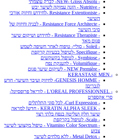
- NEW- Gloss Absolu- לברק עוצמתי
- Nutritive - הזנה עמוקה לשיער יבש
- Resistance Extentioniste -לחידוש וחיזוק אורכי
השיער
- Resistance Force Architecte - לבניה וחיזוק של
סיבי השיער
- Resistance Therapiste - לחידוש ושיקום שיער
פגום מאד
- Soleil - סוליי- טיפוח לאחר חשיפה לשמש
- Specifique -לטיפול בבעיות קרקפת
- Symbiose - לטיפול בקשקשים
- Volumifique - להענקת נפח
- NEW Première - לשיקום שיער פגום
- KERASTASE MEN
- GENESIS HOMME- לחיזוק ועיבוי השיער- חדש
לגברים!
- L'OREAL PROFESSIONNEL - לוריאל פרופסיונל-
סרי אקספרט
- Curl Expression- לכל סוגי התלתלים
- KERATIN ALPHA SLEEK - חדש! למראה
שיער חלק ושליטה בנפח בלתי רצוי
- Scalp- לטיפול בקרקפת
- Vitamino Color Spectrum - טיפול מקצועי לשיער
צבוע
- Metal Detox - ללא מלחים לשיער