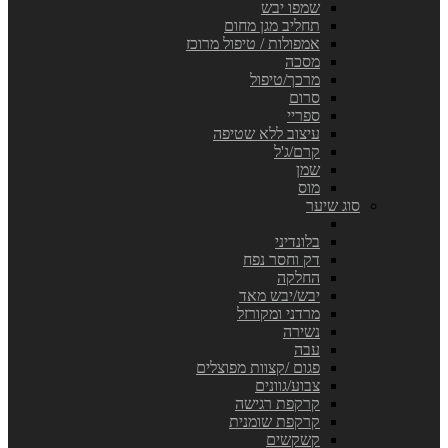
שמפו יבש
תחליב מגן מחום
אמפולות / טיפול מרוכז
מסכה
מרכך/טיפול
סרום
ספריי
עיצוב ללא שטיפה
קרם/ג'ל
שמן
מוס
סוג שיער
בלונדיני
דק וחסר נפח
החלקה
יבש/יבש מאד
מרדני ומקורזל
נשירה
עבה
פגום /קצוות מפוצלים
צבוע/גוונים
קרקפת רגישה
קרקפת שומנית
קשקשים