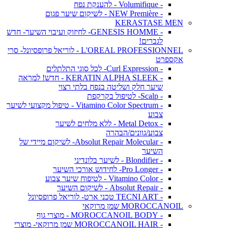
- Volumifique - להענקת נפח
- NEW Première - לשיקום שיער פגום
KERASTASE MEN
- GENESIS HOMME- לחיזוק ועיבוי השיער- חדש
לגברים!
L'OREAL PROFESSIONNEL - לוריאל פרופסיונל- סרי
אקספרט
- Curl Expression- לכל סוגי התלתלים
- KERATIN ALPHA SLEEK - חדש! למראה
שיער חלק ושליטה בנפח בלתי רצוי
- Scalp- לטיפול בקרקפת
- Vitamino Color Spectrum - טיפול מקצועי לשיער
צבוע
- Metal Detox - ללא מלחים לשיער
צבוע/גוונים/הבהרה
- Absolut Repair Molecular- לשיקום מיידי של
השיער
- Blondifier - לשיער בלונדיני
- Pro Longer- לחידוש אורכי השיער
- Vitamino Color - לטיפוח שיער צבוע
- Absolut Repair - לשיקום השיער
- TECNI ART טכני ארט- לוריאל פרופסיונל
MOROCCANOIL שמן מרוקאי
- MOROCCANOIL BODY - מוצרי גוף
- MOROCCANOIL HAIR שמן מרוקאי- מוצרי