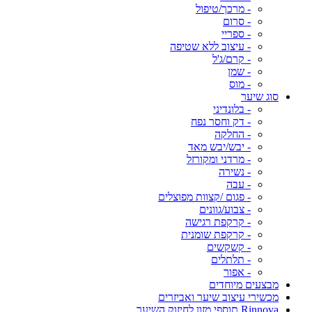
- מרכך/טיפול
- סרום
- ספריי
- עיצוב ללא שטיפה
- קרם/ג'ל
- שמן
- מוס
סוג שיער
- בלונדיני
- דק וחסר נפח
- החלקה
- יבש/יבש מאד
- מרדני ומקורזל
- נשירה
- עבה
- פגום /קצוות מפוצלים
- צבוע/גוונים
- קרקפת רגישה
- קרקפת שומנית
- קשקשים
- תלתלים
- אפור
מבצעים מיוחדים
מכשירי עיצוב שיער ואביזרים
Rinnova תוספי מזון לחיזוק השיער