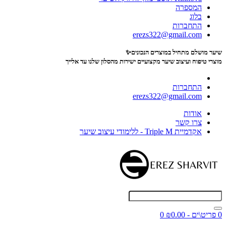
המספרה
בלוג
התחברות
erezs322@gmail.com
שיער מושלם מתחיל במוצרים הנכונים✨
מוצרי טיפוח ועיצוב שיער מקצועיים
ישירות מהסלון שלנו עד אלייך
התחברות
erezs322@gmail.com
אודות
צרו קשר
אקדמיית Triple M - ללימודי עיצוב שיער
0 פריט\ים - ₪0.00
0