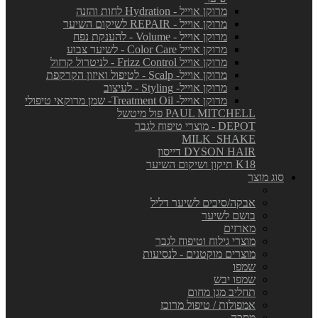
מרוקן אוייל - Hydration לחות והזנה
מרוקן אוייל - REPAIR לשיקום השיער
מרוקן אוייל - Volume - להענקת נפח
מרוקן אוייל Color Care - לשיער צבוע
מרוקן אוייל Frizz Control - לניטרול קרזול
מרוקן אוייל- Scalp - לטיפול ואיזון הקרקפת
מרוקן אוייל- Styling - לעיצוב
מרוקן אוייל- Treatment Oil- שמן מרוקאי טיפולי
PAUL MITCHELL פול מיטשל
DEPOT - מוצרי טיפוח לגבר
MILK_SHAKE
DYSON HAIR דייסון
K18 תיקון ושיקום השיער
סוג מוצר
אבקה/סיבים לשיער דליל
בושם לשיער
מארזים
מוצרי גילוח וטיפוח לגבר
מוצרים מוקטנים - לנסיעות
שמפו
שמפו יבש
תחליב מגן מחום
אמפולות / טיפול מרוכז
מסכה