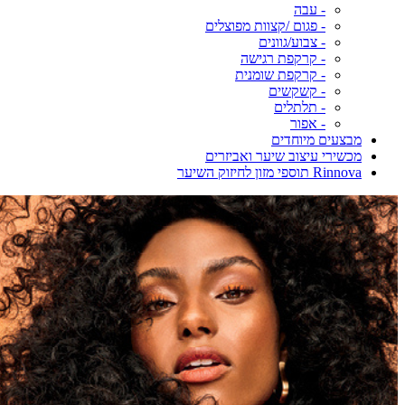
- עבה
- פגום /קצוות מפוצלים
- צבוע/גוונים
- קרקפת רגישה
- קרקפת שומנית
- קשקשים
- תלתלים
- אפור
מבצעים מיוחדים
מכשירי עיצוב שיער ואביזרים
Rinnova תוספי מזון לחיזוק השיער