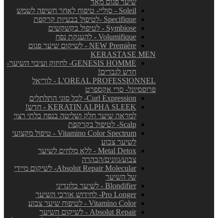
שיער פגום מאד
Soleil - סוליי- טיפוח לאחר חשיפה לשמש
Specifique -לטיפול בבעיות קרקפת
Symbiose - לטיפול בקשקשים
Volumifique - להענקת נפח
NEW Première - לשיקום שיער פגום
KERASTASE MEN
GENESIS HOMME- לחיזוק ועיבוי השיער-
חדש לגברים!
L'OREAL PROFESSIONNEL - לוריאל
פרופסיונל- סרי אקספרט
Curl Expression- לכל סוגי התלתלים
KERATIN ALPHA SLEEK - חדש!
למראה שיער חלק ושליטה בנפח בלתי רצוי
Scalp- לטיפול בקרקפת
Vitamino Color Spectrum - טיפול מקצועי
לשיער צבוע
Metal Detox - ללא מלחים לשיער
צבוע/גוונים/הבהרה
Absolut Repair Molecular- לשיקום מיידי
של השיער
Blondifier - לשיער בלונדיני
Pro Longer- לחידוש אורכי השיער
Vitamino Color - לטיפוח שיער צבוע
Absolut Repair - לשיקום השיער