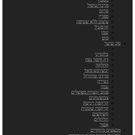
מרכך/טיפול
סרום
ספריי
עיצוב ללא שטיפה
קרם/ג'ל
שמן
מוס
סוג שיער
בלונדיני
דק וחסר נפח
החלקה
יבש/יבש מאד
מרדני ומקורזל
נשירה
עבה
פגום /קצוות מפוצלים
צבוע/גוונים
קרקפת רגישה
קרקפת שומנית
קשקשים
תלתלים
אפור
מבצעים מיוחדים