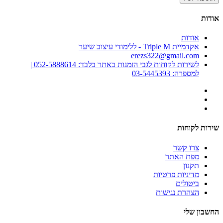
אודות
אודות
אקדמיית Triple M - ללימודי עיצוב שיער
erezs322@gmail.com
לשירות לקוחות לגבי הזמנות באתר בלבד: 052-5888614 |
למספרה: 03-5445393
שירות לקוחות
צרו קשר
מפת האתר
תקנון
מדיניות פרטיות
ביטולים
הצהרת נגישות
החשבון שלי