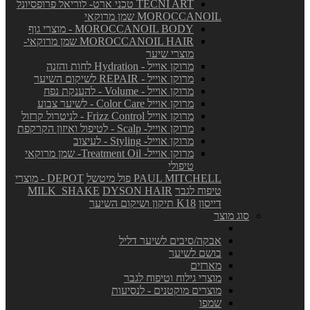
TECNI ART טכני ארט- לוריאל פרופסיונל
MOROCCANOIL שמן מרוקאי
MOROCCANOIL BODY - מוצרי גוף
MOROCCANOIL HAIR שמן מרוקאי-
מוצרי שיער
מרוקן אוייל - Hydration לחות והזנה
מרוקן אוייל - REPAIR לשיקום השיער
מרוקן אוייל - Volume - להענקת נפח
מרוקן אוייל Color Care - לשיער צבוע
מרוקן אוייל Frizz Control - לניטרול קרזול
מרוקן אוייל- Scalp - לטיפול ואיזון הקרקפת
מרוקן אוייל- Styling - לעיצוב
מרוקן אוייל- Treatment Oil- שמן מרוקאי
טיפולי
PAUL MITCHELL פול מיטשל
DEPOT - מוצרי
טיפוח לגבר
DYSON HAIR
MILK_SHAKE
דייסון
K18 תיקון ושיקום השיער
סוג מוצר
אבקה/סיבים לשיער דליל
בושם לשיער
מארזים
מוצרי גילוח וטיפוח לגבר
מוצרים מוקטנים - לנסיעות
שמפו