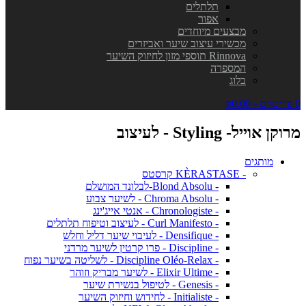
תלתלים
אפור
מבצעים מיוחדים
מכשירי עיצוב שיער ואביזרים
Rinnova תוספי מזון לחיזוק השיער
המספרה
בלוג
0 פריט\ים - ₪0.00
מרוקן אוייל- Styling - לעיצוב
מותגים
- KÈRASTASE קרסטס
- Blond Absolu-לבלונד המושלם
- Chroma Absolu - לשיער צבוע
- Chronologiste - אנטי אייג'ינג
- Curl Manifesto - לעיצוב וטיפוח תלתלים
- Densifique - לעיבוי שיער דליל וחלש
- Discipline - פרו קרטין לשיער מרדני
- Discipline Oléo-Relax - לשליטה בשיער נפוח
- Elixir Ultime - לשיער מבריק וזוהר
- Genesis - לטיפול בנשירת שיער
- Initialiste - לחידוש וחיזוק השיער