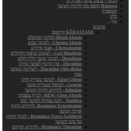
מכשירי עיצוב שיער ואביזרים
Rinnova תוספי מזון לחיזוק השיער
המספרה
בלוג
עוד...
מותגים
KÈRASTASE קרסטס
Blond Absolu-לבלונד המושלם
Chroma Absolu - לשיער צבוע
Chronologiste - אנטי אייג'ינג
Curl Manifesto - לעיצוב וטיפוח תלתלים
Densifique - לעיבוי שיער דליל וחלש
Discipline - פרו קרטין לשיער מרדני
Discipline Oléo-Relax - לשליטה בשיער
נפוח
Elixir Ultime - לשיער מבריק וזוהר
Genesis - לטיפול בנשירת שיער
Initialiste - לחידוש וחיזוק השיער
NEW- Gloss Absolu- לברק עוצמתי
Nutritive - הזנה עמוקה לשיער יבש
Resistance Extentioniste -לחידוש וחיזוק
אורכי השיער
Resistance Force Architecte - לבניה וחיזוק
של סיבי השיער
Resistance Therapiste - לחידוש ושיקום