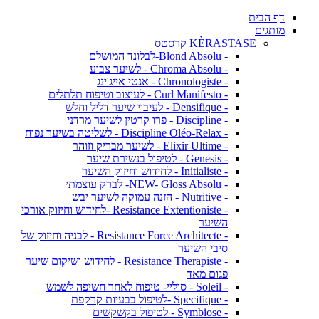
דף הבית
מותגים
KÈRASTASE קרסטס
- Blond Absolu-לבלונד המושלם
- Chroma Absolu - לשיער צבוע
- Chronologiste - אנטי אייג'ינג
- Curl Manifesto - לעיצוב וטיפוח תלתלים
- Densifique - לעיבוי שיער דליל וחלש
- Discipline - פרו קרטין לשיער מרדני
- Discipline Oléo-Relax - לשליטה בשיער נפוח
- Elixir Ultime - לשיער מבריק וזוהר
- Genesis - לטיפול בנשירת שיער
- Initialiste - לחידוש וחיזוק השיער
- NEW- Gloss Absolu- לברק עוצמתי
- Nutritive - הזנה עמוקה לשיער יבש
- Resistance Extentioniste -לחידוש וחיזוק אורכי
השיער
- Resistance Force Architecte - לבניה וחיזוק של
סיבי השיער
- Resistance Therapiste - לחידוש ושיקום שיער
פגום מאד
- Soleil - סוליי- טיפוח לאחר חשיפה לשמש
- Specifique -לטיפול בבעיות קרקפת
- Symbiose - לטיפול בקשקשים