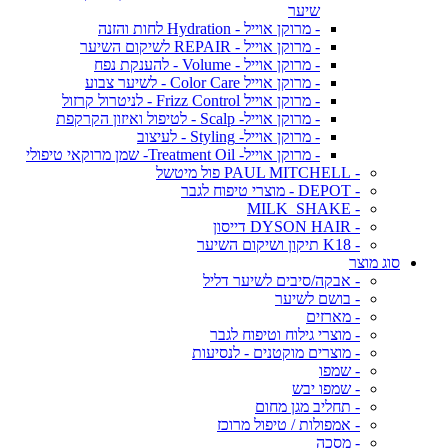
שיער
- מרוקן אוייל - Hydration לחות והזנה
- מרוקן אוייל - REPAIR לשיקום השיער
- מרוקן אוייל - Volume - להענקת נפח
- מרוקן אוייל Color Care - לשיער צבוע
- מרוקן אוייל Frizz Control - לניטרול קרזול
- מרוקן אוייל- Scalp - לטיפול ואיזון הקרקפת
- מרוקן אוייל- Styling - לעיצוב
- מרוקן אוייל- Treatment Oil- שמן מרוקאי טיפולי
- PAUL MITCHELL פול מיטשל
- DEPOT - מוצרי טיפוח לגבר
- MILK_SHAKE
- DYSON HAIR דייסון
- K18 תיקון ושיקום השיער
סוג מוצר
- אבקה/סיבים לשיער דליל
- בושם לשיער
- מארזים
- מוצרי גילוח וטיפוח לגבר
- מוצרים מוקטנים - לנסיעות
- שמפו
- שמפו יבש
- תחליב מגן מחום
- אמפולות / טיפול מרוכז
- מסכה