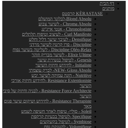
דף הבית
מותגים
KÈRASTASE קרסטס
Blond Absolu-לבלונד המושלם
Chroma Absolu - לשיער צבוע
Chronologiste - אנטי אייג'ינג
Curl Manifesto - לעיצוב וטיפוח תלתלים
Densifique - לעיבוי שיער דליל וחלש
Discipline - פרו קרטין לשיער מרדני
Discipline Oléo-Relax - לשליטה בשיער נפוח
Elixir Ultime - לשיער מבריק וזוהר
Genesis - לטיפול בנשירת שיער
Initialiste - לחידוש וחיזוק השיער
NEW- Gloss Absolu- לברק עוצמתי
Nutritive - הזנה עמוקה לשיער יבש
Resistance Extentioniste -לחידוש וחיזוק אורכי
השיער
Resistance Force Architecte - לבניה וחיזוק של סיבי
השיער
Resistance Therapiste - לחידוש ושיקום שיער פגום
מאד
Soleil - סוליי- טיפוח לאחר חשיפה לשמש
Specifique -לטיפול בבעיות קרקפת
Symbiose - לטיפול בקשקשים
Volumifique - להענקת נפח