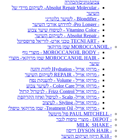
צבוע/גוונים/הבהרה
- Absolut Repair Molecular- לשיקום מיידי של
השיער
- Blondifier - לשיער בלונדיני
- Pro Longer- לחידוש אורכי השיער
- Vitamino Color - לטיפוח שיער צבוע
- Absolut Repair - לשיקום השיער
- TECNI ART טכני ארט- לוריאל פרופסיונל
- MOROCCANOIL שמן מרוקאי
- MOROCCANOIL BODY - מוצרי גוף
- MOROCCANOIL HAIR שמן מרוקאי- מוצרי
שיער
- מרוקן אוייל - Hydration לחות והזנה
- מרוקן אוייל - REPAIR לשיקום השיער
- מרוקן אוייל - Volume - להענקת נפח
- מרוקן אוייל Color Care - לשיער צבוע
- מרוקן אוייל Frizz Control - לניטרול קרזול
- מרוקן אוייל- Scalp - לטיפול ואיזון הקרקפת
- מרוקן אוייל- Styling - לעיצוב
- מרוקן אוייל- Treatment Oil- שמן מרוקאי טיפולי
- PAUL MITCHELL פול מיטשל
- DEPOT - מוצרי טיפוח לגבר
- MILK_SHAKE
- DYSON HAIR דייסון
- K18 תיקון ושיקום השיער