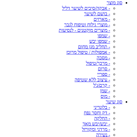
סוג מוצר
- אבקה/סיבים לשיער דליל
- בושם לשיער
- מארזים
- מוצרי גילוח וטיפוח לגבר
- מוצרים מוקטנים - לנסיעות
- שמפו
- שמפו יבש
- תחליב מגן מחום
- אמפולות / טיפול מרוכז
- מסכה
- מרכך/טיפול
- סרום
- ספריי
- עיצוב ללא שטיפה
- קרם/ג'ל
- שמן
- מוס
סוג שיער
- בלונדיני
- דק וחסר נפח
- החלקה
- יבש/יבש מאד
- מרדני ומקורזל
- נשירה