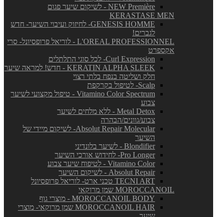
NEW Première - לשיקום שיער פגום
KERASTASE MEN
GENESIS HOMME- לחיזוק ועיבוי השיער- חדש
לגברים!
L'OREAL PROFESSIONNEL - לוריאל פרופסיונל- סרי
אקספרט
Curl Expression- לכל סוגי התלתלים
KERATIN ALPHA SLEEK - חדש! למראה שיער
חלק ושליטה בנפח בלתי רצוי
Scalp- לטיפול בקרקפת
Vitamino Color Spectrum - טיפול מקצועי לשיער
צבוע
Metal Detox - ללא מלחים לשיער
צבוע/גוונים/הבהרה
Absolut Repair Molecular- לשיקום מיידי של
השיער
Blondifier - לשיער בלונדיני
Pro Longer- לחידוש אורכי השיער
Vitamino Color - לטיפוח שיער צבוע
Absolut Repair - לשיקום השיער
TECNI ART טכני ארט- לוריאל פרופסיונל
MOROCCANOIL שמן מרוקאי
MOROCCANOIL BODY - מוצרי גוף
MOROCCANOIL HAIR שמן מרוקאי- מוצרי
שיער