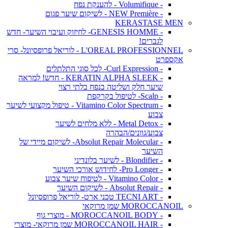
- Volumifique - להענקת נפח
- NEW Première - לשיקום שיער פגום
KERASTASE MEN
- GENESIS HOMME- לחיזוק ועיבוי השיער- חדש
לגברים!
L'OREAL PROFESSIONNEL - לוריאל פרופסיונל- סרי
אקספרט
- Curl Expression- לכל סוגי התלתלים
- KERATIN ALPHA SLEEK - חדש! למראה
שיער חלק ושליטה בנפח בלתי רצוי
- Scalp- לטיפול בקרקפת
- Vitamino Color Spectrum - טיפול מקצועי לשיער
צבוע
- Metal Detox - ללא מלחים לשיער
צבוע/גוונים/הבהרה
- Absolut Repair Molecular- לשיקום מיידי של
השיער
- Blondifier - לשיער בלונדיני
- Pro Longer- לחידוש אורכי השיער
- Vitamino Color - לטיפוח שיער צבוע
- Absolut Repair - לשיקום השיער
- TECNI ART טכני ארט- לוריאל פרופסיונל
MOROCCANOIL שמן מרוקאי
- MOROCCANOIL BODY - מוצרי גוף
- MOROCCANOIL HAIR שמן מרוקאי- מוצרי