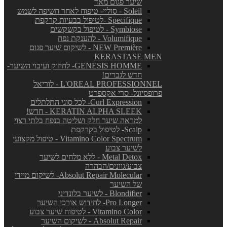
שיער פגום מאד
Soleil - סוליי- טיפוח לאחר חשיפה לשמש
Specifique -לטיפול בבעיות קרקפת
Symbiose - לטיפול בקשקשים
Volumifique - להענקת נפח
NEW Première - לשיקום שיער פגום
KERASTASE MEN
GENESIS HOMME- לחיזוק ועיבוי השיער-
חדש לגברים!
L'OREAL PROFESSIONNEL - לוריאל
פרופסיונל- סרי אקספרט
Curl Expression- לכל סוגי התלתלים
KERATIN ALPHA SLEEK - חדש!
למראה שיער חלק ושליטה בנפח בלתי רצוי
Scalp- לטיפול בקרקפת
Vitamino Color Spectrum - טיפול מקצועי
לשיער צבוע
Metal Detox - ללא מלחים לשיער
צבוע/גוונים/הבהרה
Absolut Repair Molecular- לשיקום מיידי
של השיער
Blondifier - לשיער בלונדיני
Pro Longer- לחידוש אורכי השיער
Vitamino Color - לטיפוח שיער צבוע
Absolut Repair - לשיקום השיער