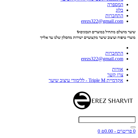
המספרה
בלוג
התחברות
erezs322@gmail.com
שיער מושלם מתחיל במוצרים הנכונים✨
מוצרי טיפוח ועיצוב שיער מקצועיים
ישירות מהסלון שלנו עד אלייך
התחברות
erezs322@gmail.com
אודות
צרו קשר
אקדמיית Triple M - ללימודי עיצוב שיער
0 פריט\ים - ₪0.00
0