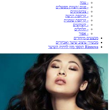
- עבה
- פגום /קצוות מפוצלים
- צבוע/גוונים
- קרקפת רגישה
- קרקפת שומנית
- קשקשים
- תלתלים
- אפור
מבצעים מיוחדים
מכשירי עיצוב שיער ואביזרים
Rinnova תוספי מזון לחיזוק השיער