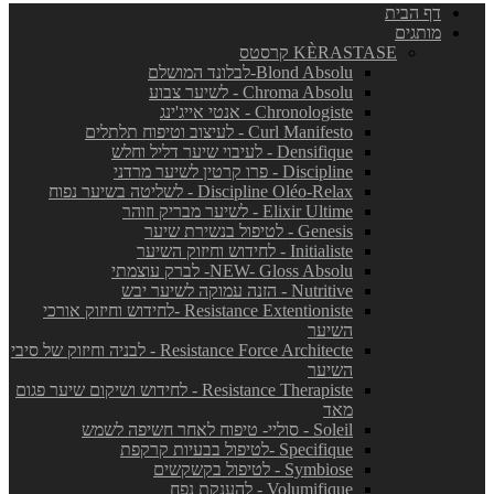
דף הבית
מותגים
KÈRASTASE קרסטס
Blond Absolu-לבלונד המושלם
Chroma Absolu - לשיער צבוע
Chronologiste - אנטי אייג'ינג
Curl Manifesto - לעיצוב וטיפוח תלתלים
Densifique - לעיבוי שיער דליל וחלש
Discipline - פרו קרטין לשיער מרדני
Discipline Oléo-Relax - לשליטה בשיער נפוח
Elixir Ultime - לשיער מבריק וזוהר
Genesis - לטיפול בנשירת שיער
Initialiste - לחידוש וחיזוק השיער
NEW- Gloss Absolu- לברק עוצמתי
Nutritive - הזנה עמוקה לשיער יבש
Resistance Extentioniste -לחידוש וחיזוק אורכי
השיער
Resistance Force Architecte - לבניה וחיזוק של סיבי
השיער
Resistance Therapiste - לחידוש ושיקום שיער פגום
מאד
Soleil - סוליי- טיפוח לאחר חשיפה לשמש
Specifique -לטיפול בבעיות קרקפת
Symbiose - לטיפול בקשקשים
Volumifique - להענקת נפח