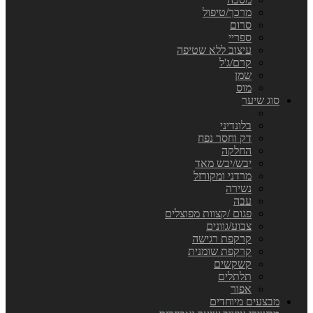
מרכך/טיפול
סרום
ספריי
עיצוב ללא שטיפה
קרם/ג'ל
שמן
מוס
סוג שיער
בלונדיני
דק וחסר נפח
החלקה
יבש/יבש מאד
מרדני ומקורזל
נשירה
עבה
פגום /קצוות מפוצלים
צבוע/גוונים
קרקפת רגישה
קרקפת שומנית
קשקשים
תלתלים
אפור
מבצעים מיוחדים