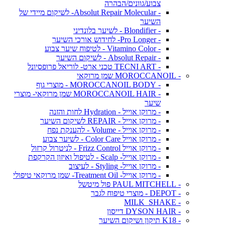
צבוע/גוונים/הבהרה
- Absolut Repair Molecular- לשיקום מיידי של
השיער
- Blondifier - לשיער בלונדיני
- Pro Longer- לחידוש אורכי השיער
- Vitamino Color - לטיפוח שיער צבוע
- Absolut Repair - לשיקום השיער
- TECNI ART טכני ארט- לוריאל פרופסיונל
- MOROCCANOIL שמן מרוקאי
- MOROCCANOIL BODY - מוצרי גוף
- MOROCCANOIL HAIR שמן מרוקאי- מוצרי
שיער
- מרוקן אוייל - Hydration לחות והזנה
- מרוקן אוייל - REPAIR לשיקום השיער
- מרוקן אוייל - Volume - להענקת נפח
- מרוקן אוייל Color Care - לשיער צבוע
- מרוקן אוייל Frizz Control - לניטרול קרזול
- מרוקן אוייל- Scalp - לטיפול ואיזון הקרקפת
- מרוקן אוייל- Styling - לעיצוב
- מרוקן אוייל- Treatment Oil- שמן מרוקאי טיפולי
- PAUL MITCHELL פול מיטשל
- DEPOT - מוצרי טיפוח לגבר
- MILK_SHAKE
- DYSON HAIR דייסון
- K18 תיקון ושיקום השיער