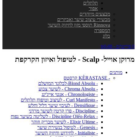
תלתלים
אפור
מבצעים מיוחדים
מכשירי עיצוב שיער ואביזרים
Rinnova תוספי מזון לחיזוק השיער
המספרה
בלוג
0 פריט\ים - ₪0.00
מרוקן אוייל- Scalp - לטיפול ואיזון הקרקפת
מותגים
- KÈRASTASE קרסטס
- Blond Absolu-לבלונד המושלם
- Chroma Absolu - לשיער צבוע
- Chronologiste - אנטי אייג'ינג
- Curl Manifesto - לעיצוב וטיפוח תלתלים
- Densifique - לעיבוי שיער דליל וחלש
- Discipline - פרו קרטין לשיער מרדני
- Discipline Oléo-Relax - לשליטה בשיער נפוח
- Elixir Ultime - לשיער מבריק וזוהר
- Genesis - לטיפול בנשירת שיער
- Initialiste - לחידוש וחיזוק השיער