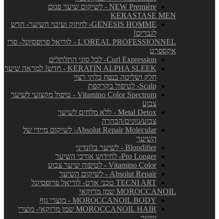
NEW Première - לשיקום שיער פגום
KERASTASE MEN
GENESIS HOMME- לחיזוק ועיבוי השיער- חדש
לגברים!
L'OREAL PROFESSIONNEL - לוריאל פרופסיונל- סרי
אקספרט
Curl Expression- לכל סוגי התלתלים
KERATIN ALPHA SLEEK - חדש! למראה שיער
חלק ושליטה בנפח בלתי רצוי
Scalp- לטיפול בקרקפת
Vitamino Color Spectrum - טיפול מקצועי לשיער
צבוע
Metal Detox - ללא מלחים לשיער
צבוע/גוונים/הבהרה
Absolut Repair Molecular- לשיקום מיידי של
השיער
Blondifier - לשיער בלונדיני
Pro Longer- לחידוש אורכי השיער
Vitamino Color - לטיפוח שיער צבוע
Absolut Repair - לשיקום השיער
TECNI ART טכני ארט- לוריאל פרופסיונל
MOROCCANOIL שמן מרוקאי
MOROCCANOIL BODY - מוצרי גוף
MOROCCANOIL HAIR שמן מרוקאי- מוצרי
שיער