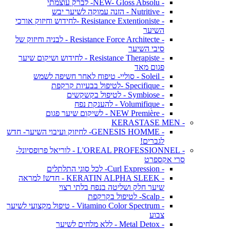
- NEW- Gloss Absolu- לברק עוצמתי
- Nutritive - הזנה עמוקה לשיער יבש
- Resistance Extentioniste -לחידוש וחיזוק אורכי
השיער
- Resistance Force Architecte - לבניה וחיזוק של
סיבי השיער
- Resistance Therapiste - לחידוש ושיקום שיער
פגום מאד
- Soleil - סוליי- טיפוח לאחר חשיפה לשמש
- Specifique -לטיפול בבעיות קרקפת
- Symbiose - לטיפול בקשקשים
- Volumifique - להענקת נפח
- NEW Première - לשיקום שיער פגום
- KERASTASE MEN
- GENESIS HOMME- לחיזוק ועיבוי השיער- חדש
לגברים!
- L'OREAL PROFESSIONNEL - לוריאל פרופסיונל-
סרי אקספרט
- Curl Expression- לכל סוגי התלתלים
- KERATIN ALPHA SLEEK - חדש! למראה
שיער חלק ושליטה בנפח בלתי רצוי
- Scalp- לטיפול בקרקפת
- Vitamino Color Spectrum - טיפול מקצועי לשיער
צבוע
- Metal Detox - ללא מלחים לשיער