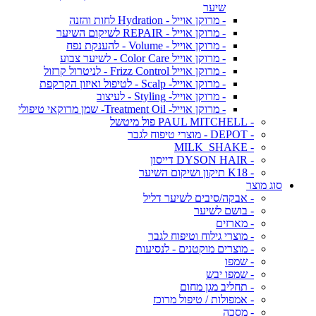
שיער
- מרוקן אוייל - Hydration לחות והזנה
- מרוקן אוייל - REPAIR לשיקום השיער
- מרוקן אוייל - Volume - להענקת נפח
- מרוקן אוייל Color Care - לשיער צבוע
- מרוקן אוייל Frizz Control - לניטרול קרזול
- מרוקן אוייל- Scalp - לטיפול ואיזון הקרקפת
- מרוקן אוייל- Styling - לעיצוב
- מרוקן אוייל- Treatment Oil- שמן מרוקאי טיפולי
- PAUL MITCHELL פול מיטשל
- DEPOT - מוצרי טיפוח לגבר
- MILK_SHAKE
- DYSON HAIR דייסון
- K18 תיקון ושיקום השיער
סוג מוצר
- אבקה/סיבים לשיער דליל
- בושם לשיער
- מארזים
- מוצרי גילוח וטיפוח לגבר
- מוצרים מוקטנים - לנסיעות
- שמפו
- שמפו יבש
- תחליב מגן מחום
- אמפולות / טיפול מרוכז
- מסכה