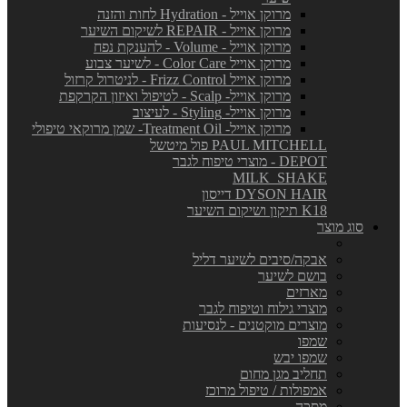
מרוקן אוייל - Hydration לחות והזנה
מרוקן אוייל - REPAIR לשיקום השיער
מרוקן אוייל - Volume - להענקת נפח
מרוקן אוייל Color Care - לשיער צבוע
מרוקן אוייל Frizz Control - לניטרול קרזול
מרוקן אוייל- Scalp - לטיפול ואיזון הקרקפת
מרוקן אוייל- Styling - לעיצוב
מרוקן אוייל- Treatment Oil- שמן מרוקאי טיפולי
PAUL MITCHELL פול מיטשל
DEPOT - מוצרי טיפוח לגבר
MILK_SHAKE
DYSON HAIR דייסון
K18 תיקון ושיקום השיער
סוג מוצר
אבקה/סיבים לשיער דליל
בושם לשיער
מארזים
מוצרי גילוח וטיפוח לגבר
מוצרים מוקטנים - לנסיעות
שמפו
שמפו יבש
תחליב מגן מחום
אמפולות / טיפול מרוכז
מסכה