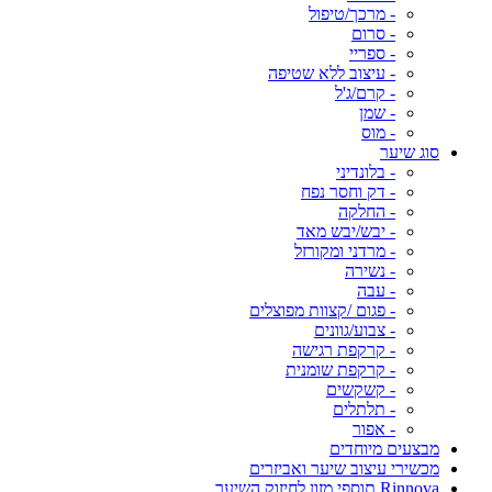
- מרכך/טיפול
- סרום
- ספריי
- עיצוב ללא שטיפה
- קרם/ג'ל
- שמן
- מוס
סוג שיער
- בלונדיני
- דק וחסר נפח
- החלקה
- יבש/יבש מאד
- מרדני ומקורזל
- נשירה
- עבה
- פגום /קצוות מפוצלים
- צבוע/גוונים
- קרקפת רגישה
- קרקפת שומנית
- קשקשים
- תלתלים
- אפור
מבצעים מיוחדים
מכשירי עיצוב שיער ואביזרים
Rinnova תוספי מזון לחיזוק השיער