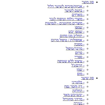
סוג מוצר
- אבקה/סיבים לשיער דליל
- בושם לשיער
- מארזים
- מוצרי גילוח וטיפוח לגבר
- מוצרים מוקטנים - לנסיעות
- שמפו
- שמפו יבש
- תחליב מגן מחום
- אמפולות / טיפול מרוכז
- מסכה
- מרכך/טיפול
- סרום
- ספריי
- עיצוב ללא שטיפה
- קרם/ג'ל
- שמן
- מוס
סוג שיער
- בלונדיני
- דק וחסר נפח
- החלקה
- יבש/יבש מאד
- מרדני ומקורזל
- נשירה