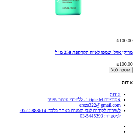
₪100.00
מרוקן אויל -שמפו לאיזון הקרקפת 250 מ"ל
₪100.00
הוספה לסל
אודות
אודות
אקדמיית Triple M - ללימודי עיצוב שיער
erezs322@gmail.com
לשירות לקוחות לגבי הזמנות באתר בלבד: 052-5888614 |
למספרה: 03-5445393