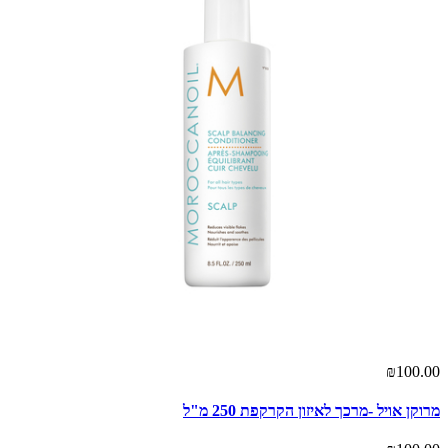
₪100.00
מרוקן אויל -מרכך לאיזון הקרקפת 250 מ"ל