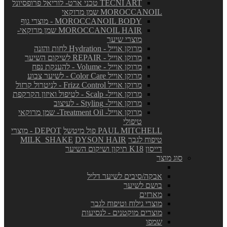
TECNI ART טכני ארט- לוריאל פרופסיונל
MOROCCANOIL שמן מרוקאי
MOROCCANOIL BODY - מוצרי גוף
MOROCCANOIL HAIR שמן מרוקאי-
מוצרי שיער
מרוקן אוייל - Hydration לחות והזנה
מרוקן אוייל - REPAIR לשיקום השיער
מרוקן אוייל - Volume - להענקת נפח
מרוקן אוייל Color Care - לשיער צבוע
מרוקן אוייל Frizz Control - לניטרול קרזול
מרוקן אוייל- Scalp - לטיפול ואיזון הקרקפת
מרוקן אוייל- Styling - לעיצוב
מרוקן אוייל- Treatment Oil- שמן מרוקאי
טיפולי
PAUL MITCHELL פול מיטשל
DEPOT - מוצרי
טיפוח לגבר
DYSON HAIR
MILK_SHAKE
דייסון
K18 תיקון ושיקום השיער
סוג מוצר
אבקה/סיבים לשיער דליל
בושם לשיער
מארזים
מוצרי גילוח וטיפוח לגבר
מוצרים מוקטנים - לנסיעות
שמפו