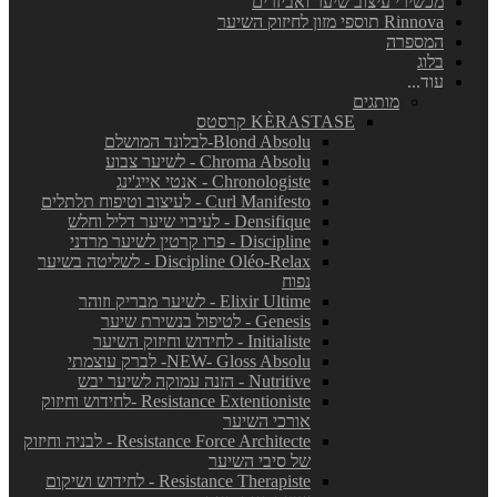
מכשירי עיצוב שיער ואביזרים
Rinnova תוספי מזון לחיזוק השיער
המספרה
בלוג
עוד...
מותגים
KÈRASTASE קרסטס
Blond Absolu-לבלונד המושלם
Chroma Absolu - לשיער צבוע
Chronologiste - אנטי אייג'ינג
Curl Manifesto - לעיצוב וטיפוח תלתלים
Densifique - לעיבוי שיער דליל וחלש
Discipline - פרו קרטין לשיער מרדני
Discipline Oléo-Relax - לשליטה בשיער
נפוח
Elixir Ultime - לשיער מבריק וזוהר
Genesis - לטיפול בנשירת שיער
Initialiste - לחידוש וחיזוק השיער
NEW- Gloss Absolu- לברק עוצמתי
Nutritive - הזנה עמוקה לשיער יבש
Resistance Extentioniste -לחידוש וחיזוק
אורכי השיער
Resistance Force Architecte - לבניה וחיזוק
של סיבי השיער
Resistance Therapiste - לחידוש ושיקום