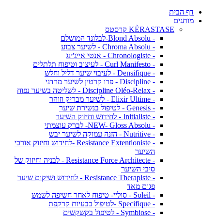
דף הבית
מותגים
KÈRASTASE קרסטס
- Blond Absolu-לבלונד המושלם
- Chroma Absolu - לשיער צבוע
- Chronologiste - אנטי אייג'ינג
- Curl Manifesto - לעיצוב וטיפוח תלתלים
- Densifique - לעיבוי שיער דליל וחלש
- Discipline - פרו קרטין לשיער מרדני
- Discipline Oléo-Relax - לשליטה בשיער נפוח
- Elixir Ultime - לשיער מבריק וזוהר
- Genesis - לטיפול בנשירת שיער
- Initialiste - לחידוש וחיזוק השיער
- NEW- Gloss Absolu- לברק עוצמתי
- Nutritive - הזנה עמוקה לשיער יבש
- Resistance Extentioniste -לחידוש וחיזוק אורכי
השיער
- Resistance Force Architecte - לבניה וחיזוק של
סיבי השיער
- Resistance Therapiste - לחידוש ושיקום שיער
פגום מאד
- Soleil - סוליי- טיפוח לאחר חשיפה לשמש
- Specifique -לטיפול בבעיות קרקפת
- Symbiose - לטיפול בקשקשים