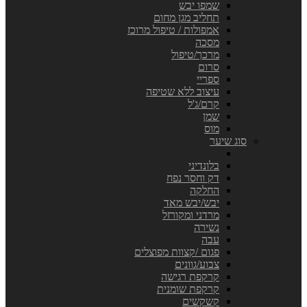
שמפו יבש
תחליב מגן מחום
אמפולות / טיפול מרוכז
מסכה
מרכך/טיפול
סרום
ספריי
עיצוב ללא שטיפה
קרם/ג'ל
שמן
מוס
סוג שיער
בלונדיני
דק וחסר נפח
החלקה
יבש/יבש מאד
מרדני ומקורזל
נשירה
עבה
פגום /קצוות מפוצלים
צבוע/גוונים
קרקפת רגישה
קרקפת שומנית
קשקשים