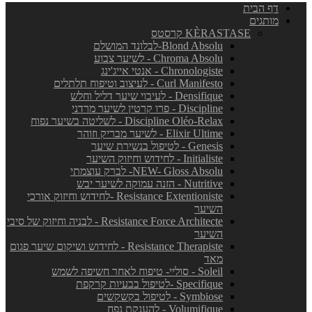
דף הבית
מותגים
KÈRASTASE קרסטס
Blond Absolu-לבלונד המושלם
Chroma Absolu - לשיער צבוע
Chronologiste - אנטי אייג'ינג
Curl Manifesto - לעיצוב וטיפוח תלתלים
Densifique - לעיבוי שיער דליל וחלש
Discipline - פרו קרטין לשיער מרדני
Discipline Oléo-Relax - לשליטה בשיער נפוח
Elixir Ultime - לשיער מבריק וזוהר
Genesis - לטיפול בנשירת שיער
Initialiste - לחידוש וחיזוק השיער
NEW- Gloss Absolu- לברק עוצמתי
Nutritive - הזנה עמוקה לשיער יבש
Resistance Extentioniste -לחידוש וחיזוק אורכי
השיער
Resistance Force Architecte - לבניה וחיזוק של סיבי
השיער
Resistance Therapiste - לחידוש ושיקום שיער פגום
מאד
Soleil - סוליי- טיפוח לאחר חשיפה לשמש
Specifique -לטיפול בבעיות קרקפת
Symbiose - לטיפול בקשקשים
Volumifique - להענקת נפח