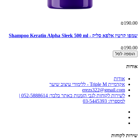
₪190.00
שמפו קרטין אלפא סליק - Shampoo Keratin Alpha Sleek 500 ml
₪190.00
הוספה לסל
אודות
אודות
אקדמיית Triple M - ללימודי עיצוב שיער
erezs322@gmail.com
לשירות לקוחות לגבי הזמנות באתר בלבד: 052-5888614 |
למספרה: 03-5445393
שירות לקוחות