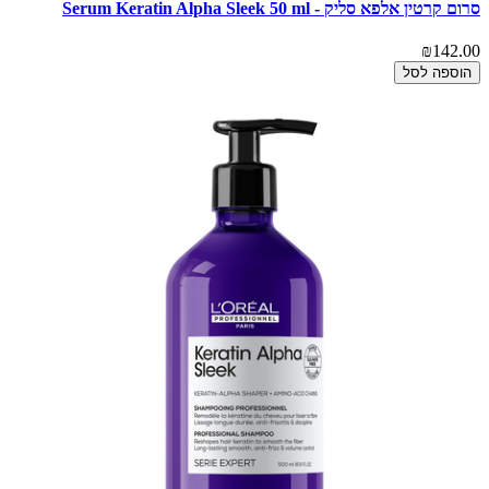
סרום קרטין אלפא סליק - Serum Keratin Alpha Sleek 50 ml
₪142.00
הוספה לסל