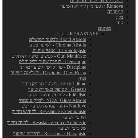
מכשירי עיצוב שיער ואביזרים
Rinnova תוספי מזון לחיזוק השיער
המספרה
בלוג
עוד...
מותגים
KÈRASTASE קרסטס
Blond Absolu-לבלונד המושלם
Chroma Absolu - לשיער צבוע
Chronologiste - אנטי אייג'ינג
Curl Manifesto - לעיצוב וטיפוח תלתלים
Densifique - לעיבוי שיער דליל וחלש
Discipline - פרו קרטין לשיער מרדני
Discipline Oléo-Relax - לשליטה בשיער
נפוח
Elixir Ultime - לשיער מבריק וזוהר
Genesis - לטיפול בנשירת שיער
Initialiste - לחידוש וחיזוק השיער
NEW- Gloss Absolu- לברק עוצמתי
Nutritive - הזנה עמוקה לשיער יבש
Resistance Extentioniste -לחידוש וחיזוק
אורכי השיער
Resistance Force Architecte - לבניה וחיזוק
של סיבי השיער
Resistance Therapiste - לחידוש ושיקום