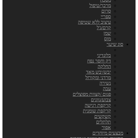
מרכך/טיפול
סרום
ספריי
עיצוב ללא שטיפה
קרם/ג'ל
שמן
מוס
סוג שיער
בלונדיני
דק וחסר נפח
החלקה
יבש/יבש מאד
מרדני ומקורזל
נשירה
עבה
פגום /קצוות מפוצלים
צבוע/גוונים
קרקפת רגישה
קרקפת שומנית
קשקשים
תלתלים
אפור
מבצעים מיוחדים