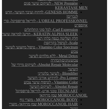
NEW Première - לשיקום שיער פגום
KERASTASE MEN
GENESIS HOMME- לחיזוק ועיבוי השיער- חדש
לגברים!
L'OREAL PROFESSIONNEL - לוריאל פרופסיונל- סרי
אקספרט
Curl Expression- לכל סוגי התלתלים
KERATIN ALPHA SLEEK - חדש! למראה שיער
חלק ושליטה בנפח בלתי רצוי
Scalp- לטיפול בקרקפת
Vitamino Color Spectrum - טיפול מקצועי לשיער
צבוע
Metal Detox - ללא מלחים לשיער
צבוע/גוונים/הבהרה
Absolut Repair Molecular- לשיקום מיידי של
השיער
Blondifier - לשיער בלונדיני
Pro Longer- לחידוש אורכי השיער
Vitamino Color - לטיפוח שיער צבוע
Absolut Repair - לשיקום השיער
TECNI ART טכני ארט- לוריאל פרופסיונל
MOROCCANOIL שמן מרוקאי
MOROCCANOIL BODY - מוצרי גוף
MOROCCANOIL HAIR שמן מרוקאי- מוצרי
שיער