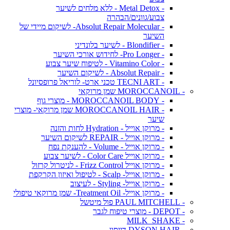
- Metal Detox - ללא מלחים לשיער
צבוע/גוונים/הבהרה
- Absolut Repair Molecular- לשיקום מיידי של
השיער
- Blondifier - לשיער בלונדיני
- Pro Longer- לחידוש אורכי השיער
- Vitamino Color - לטיפוח שיער צבוע
- Absolut Repair - לשיקום השיער
- TECNI ART טכני ארט- לוריאל פרופסיונל
- MOROCCANOIL שמן מרוקאי
- MOROCCANOIL BODY - מוצרי גוף
- MOROCCANOIL HAIR שמן מרוקאי- מוצרי
שיער
- מרוקן אוייל - Hydration לחות והזנה
- מרוקן אוייל - REPAIR לשיקום השיער
- מרוקן אוייל - Volume - להענקת נפח
- מרוקן אוייל Color Care - לשיער צבוע
- מרוקן אוייל Frizz Control - לניטרול קרזול
- מרוקן אוייל- Scalp - לטיפול ואיזון הקרקפת
- מרוקן אוייל- Styling - לעיצוב
- מרוקן אוייל- Treatment Oil- שמן מרוקאי טיפולי
- PAUL MITCHELL פול מיטשל
- DEPOT - מוצרי טיפוח לגבר
- MILK_SHAKE
- DYSON HAIR דייסון