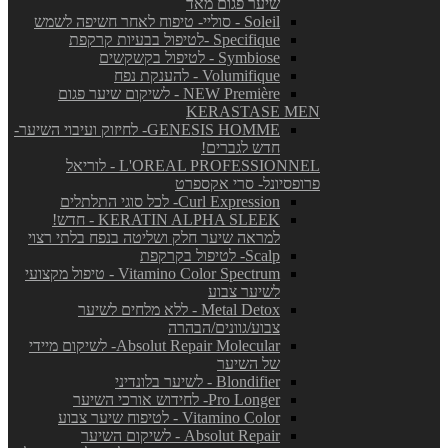
שיער פגום מאד
Soleil - סוליי- טיפוח לאחר חשיפה לשמש
Specifique -לטיפול בבעיות קרקפת
Symbiose - לטיפול בקשקשים
Volumifique - להענקת נפח
NEW Première - לשיקום שיער פגום
KERASTASE MEN
GENESIS HOMME- לחיזוק ועיבוי השיער-
חדש לגברים!
L'OREAL PROFESSIONNEL - לוריאל
פרופסיונל- סרי אקספרט
Curl Expression- לכל סוגי התלתלים
KERATIN ALPHA SLEEK - חדש!
למראה שיער חלק ושליטה בנפח בלתי רצוי
Scalp- לטיפול בקרקפת
Vitamino Color Spectrum - טיפול מקצועי
לשיער צבוע
Metal Detox - ללא מלחים לשיער
צבוע/גוונים/הבהרה
Absolut Repair Molecular- לשיקום מיידי
של השיער
Blondifier - לשיער בלונדיני
Pro Longer- לחידוש אורכי השיער
Vitamino Color - לטיפוח שיער צבוע
Absolut Repair - לשיקום השיער