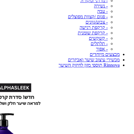
- מרדני ומקורזל
- נשירה
- עבה
- פגום /קצוות מפוצלים
- צבוע/גוונים
- קרקפת רגישה
- קרקפת שומנית
- קשקשים
- תלתלים
- אפור
מבצעים מיוחדים
מכשירי עיצוב שיער ואביזרים
Rinnova תוספי מזון לחיזוק השיער