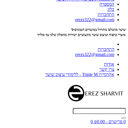
המספרה
בלוג
התחברות
erezs322@gmail.com
שיער מושלם מתחיל במוצרים הנכונים✨
מוצרי טיפוח ועיצוב שיער מקצועיים
ישירות מהסלון שלנו עד אלייך
התחברות
erezs322@gmail.com
אודות
צרו קשר
אקדמיית Triple M - ללימודי עיצוב שיער
0 פריט\ים - ₪0.00
0