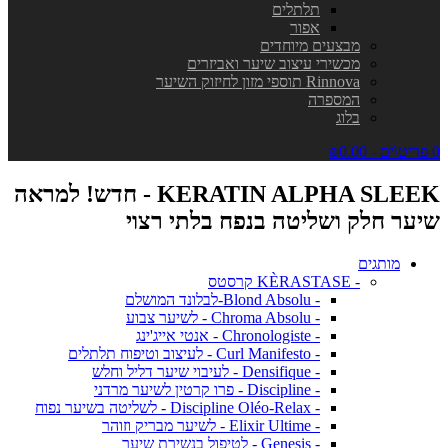
תלתלים
אפור
מבצעים מיוחדים
מכשירי עיצוב שיער ואביזרים
Rinnova תוספי מזון לחיזוק השיער
המספרה
בלוג
0 פריט\ים - ₪0.00
KERATIN ALPHA SLEEK - חדש! למראה
שיער חלק ושליטה בנפח בלתי רצוי
מותגים
- KÈRASTASE קרסטס
- Blond Absolu-לבלונד המושלם
- Chroma Absolu - לשיער צבוע
- Chronologiste - אנטי אייג'ינג
- Curl Manifesto - לעיצוב וטיפוח תלתלים
- Densifique - לעיבוי שיער דליל וחלש
- Discipline - פרו קרטין לשיער מרדני
- Discipline Oléo-Relax - לשליטה בשיער נפוח
- Elixir Ultime - לשיער מבריק וזוהר
- Genesis - לטיפול בנשירת שיער