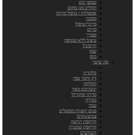
שמפו יבש
תחליב מגן מחום
אמפולות / טיפול מרוכז
מסכה
מרכך/טיפול
סרום
ספריי
עיצוב ללא שטיפה
קרם/ג'ל
שמן
מוס
סוג שיער
בלונדיני
דק וחסר נפח
החלקה
יבש/יבש מאד
מרדני ומקורזל
נשירה
עבה
פגום /קצוות מפוצלים
צבוע/גוונים
קרקפת רגישה
קרקפת שומנית
קשקשים