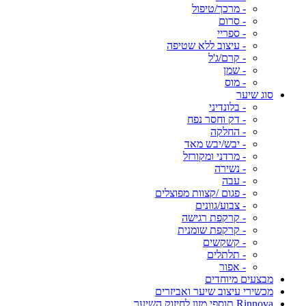
- מרכך/טיפול
- סרום
- ספריי
- עיצוב ללא שטיפה
- קרם/ג'ל
- שמן
- מוס
סוג שיער
- בלונדיני
- דק וחסר נפח
- החלקה
- יבש/יבש מאד
- מרדני ומקורזל
- נשירה
- עבה
- פגום /קצוות מפוצלים
- צבוע/גוונים
- קרקפת רגישה
- קרקפת שומנית
- קשקשים
- תלתלים
- אפור
מבצעים מיוחדים
מכשירי עיצוב שיער ואביזרים
Rinnova תוספי מזון לחיזוק השיער