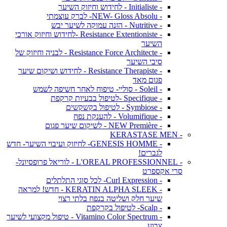
- Initialiste - לחידוש וחיזוק השיער
- NEW- Gloss Absolu- לברק עוצמתי
- Nutritive - הזנה עמוקה לשיער יבש
- Resistance Extentioniste -לחידוש וחיזוק אורכי
השיער
- Resistance Force Architecte - לבניה וחיזוק של
סיבי השיער
- Resistance Therapiste - לחידוש ושיקום שיער
פגום מאד
- Soleil - סוליי- טיפוח לאחר חשיפה לשמש
- Specifique -לטיפול בבעיות קרקפת
- Symbiose - לטיפול בקשקשים
- Volumifique - להענקת נפח
- NEW Première - לשיקום שיער פגום
- KERASTASE MEN
- GENESIS HOMME- לחיזוק ועיבוי השיער- חדש
לגברים!
- L'OREAL PROFESSIONNEL - לוריאל פרופסיונל-
סרי אקספרט
- Curl Expression- לכל סוגי התלתלים
- KERATIN ALPHA SLEEK - חדש! למראה
שיער חלק ושליטה בנפח בלתי רצוי
- Scalp- לטיפול בקרקפת
- Vitamino Color Spectrum - טיפול מקצועי לשיער
צבוע