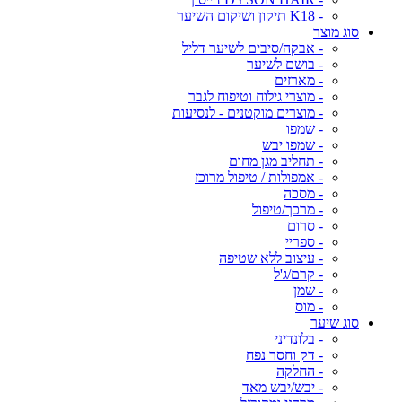
- K18 תיקון ושיקום השיער
סוג מוצר
- אבקה/סיבים לשיער דליל
- בושם לשיער
- מארזים
- מוצרי גילוח וטיפוח לגבר
- מוצרים מוקטנים - לנסיעות
- שמפו
- שמפו יבש
- תחליב מגן מחום
- אמפולות / טיפול מרוכז
- מסכה
- מרכך/טיפול
- סרום
- ספריי
- עיצוב ללא שטיפה
- קרם/ג'ל
- שמן
- מוס
סוג שיער
- בלונדיני
- דק וחסר נפח
- החלקה
- יבש/יבש מאד