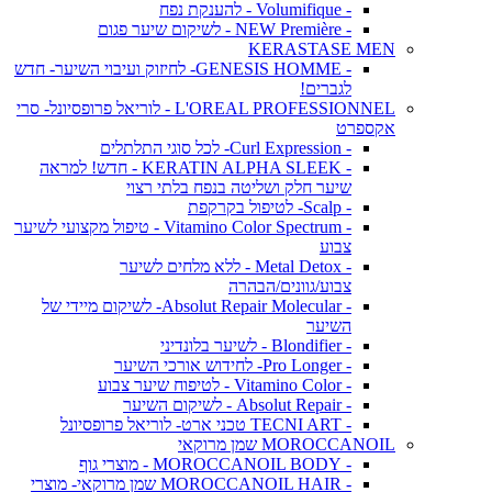
- Volumifique - להענקת נפח
- NEW Première - לשיקום שיער פגום
KERASTASE MEN
- GENESIS HOMME- לחיזוק ועיבוי השיער- חדש
לגברים!
L'OREAL PROFESSIONNEL - לוריאל פרופסיונל- סרי
אקספרט
- Curl Expression- לכל סוגי התלתלים
- KERATIN ALPHA SLEEK - חדש! למראה
שיער חלק ושליטה בנפח בלתי רצוי
- Scalp- לטיפול בקרקפת
- Vitamino Color Spectrum - טיפול מקצועי לשיער
צבוע
- Metal Detox - ללא מלחים לשיער
צבוע/גוונים/הבהרה
- Absolut Repair Molecular- לשיקום מיידי של
השיער
- Blondifier - לשיער בלונדיני
- Pro Longer- לחידוש אורכי השיער
- Vitamino Color - לטיפוח שיער צבוע
- Absolut Repair - לשיקום השיער
- TECNI ART טכני ארט- לוריאל פרופסיונל
MOROCCANOIL שמן מרוקאי
- MOROCCANOIL BODY - מוצרי גוף
- MOROCCANOIL HAIR שמן מרוקאי- מוצרי