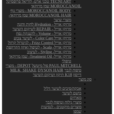
TECNI ART טכני ארט- לוריאל פרופסיונל
MOROCCANOIL שמן מרוקאי
MOROCCANOIL BODY - מוצרי גוף
MOROCCANOIL HAIR שמן מרוקאי-
מוצרי שיער
מרוקן אוייל - Hydration לחות והזנה
מרוקן אוייל - REPAIR לשיקום השיער
מרוקן אוייל - Volume - להענקת נפח
מרוקן אוייל Color Care - לשיער צבוע
מרוקן אוייל Frizz Control - לניטרול קרזול
מרוקן אוייל- Scalp - לטיפול ואיזון הקרקפת
מרוקן אוייל- Styling - לעיצוב
מרוקן אוייל- Treatment Oil- שמן מרוקאי
טיפולי
PAUL MITCHELL פול מיטשל
DEPOT - מוצרי
טיפוח לגבר
DYSON HAIR
MILK_SHAKE
דייסון
K18 תיקון ושיקום השיער
סוג מוצר
אבקה/סיבים לשיער דליל
בושם לשיער
מארזים
מוצרי גילוח וטיפוח לגבר
מוצרים מוקטנים - לנסיעות
שמפו