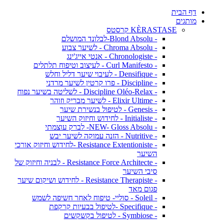
דף הבית
מותגים
KÈRASTASE קרסטס
- Blond Absolu-לבלונד המושלם
- Chroma Absolu - לשיער צבוע
- Chronologiste - אנטי אייג'ינג
- Curl Manifesto - לעיצוב וטיפוח תלתלים
- Densifique - לעיבוי שיער דליל וחלש
- Discipline - פרו קרטין לשיער מרדני
- Discipline Oléo-Relax - לשליטה בשיער נפוח
- Elixir Ultime - לשיער מבריק וזוהר
- Genesis - לטיפול בנשירת שיער
- Initialiste - לחידוש וחיזוק השיער
- NEW- Gloss Absolu- לברק עוצמתי
- Nutritive - הזנה עמוקה לשיער יבש
- Resistance Extentioniste -לחידוש וחיזוק אורכי
השיער
- Resistance Force Architecte - לבניה וחיזוק של
סיבי השיער
- Resistance Therapiste - לחידוש ושיקום שיער
פגום מאד
- Soleil - סוליי- טיפוח לאחר חשיפה לשמש
- Specifique -לטיפול בבעיות קרקפת
- Symbiose - לטיפול בקשקשים