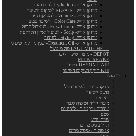
מרוקן אוייל - Hydration לחות והזנה
מרוקן אוייל - REPAIR לשיקום השיער
מרוקן אוייל - Volume - להענקת נפח
מרוקן אוייל Color Care - לשיער צבוע
מרוקן אוייל Frizz Control - לניטרול קרזול
מרוקן אוייל- Scalp - לטיפול ואיזון הקרקפת
מרוקן אוייל- Styling - לעיצוב
מרוקן אוייל- Treatment Oil- שמן מרוקאי טיפולי
PAUL MITCHELL פול מיטשל
DEPOT - מוצרי טיפוח לגבר
MILK_SHAKE
DYSON HAIR דייסון
K18 תיקון ושיקום השיער
סוג מוצר
אבקה/סיבים לשיער דליל
בושם לשיער
מארזים
מוצרי גילוח וטיפוח לגבר
מוצרים מוקטנים - לנסיעות
שמפו
שמפו יבש
תחליב מגן מחום
אמפולות / טיפול מרוכז
מסכה