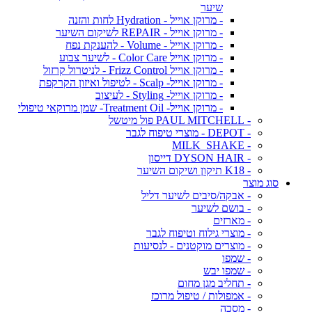
שיער
- מרוקן אוייל - Hydration לחות והזנה
- מרוקן אוייל - REPAIR לשיקום השיער
- מרוקן אוייל - Volume - להענקת נפח
- מרוקן אוייל Color Care - לשיער צבוע
- מרוקן אוייל Frizz Control - לניטרול קרזול
- מרוקן אוייל- Scalp - לטיפול ואיזון הקרקפת
- מרוקן אוייל- Styling - לעיצוב
- מרוקן אוייל- Treatment Oil- שמן מרוקאי טיפולי
- PAUL MITCHELL פול מיטשל
- DEPOT - מוצרי טיפוח לגבר
- MILK_SHAKE
- DYSON HAIR דייסון
- K18 תיקון ושיקום השיער
סוג מוצר
- אבקה/סיבים לשיער דליל
- בושם לשיער
- מארזים
- מוצרי גילוח וטיפוח לגבר
- מוצרים מוקטנים - לנסיעות
- שמפו
- שמפו יבש
- תחליב מגן מחום
- אמפולות / טיפול מרוכז
- מסכה