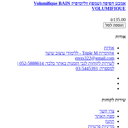
אמבט חפיפה (שמפו) ווליומיפיק Volumifique BAIN
VOLUMIFIQUE
₪135.00
הוספה לסל
אודות
אודות
אקדמיית Triple M - ללימודי עיצוב שיער
erezs322@gmail.com
לשירות לקוחות לגבי הזמנות באתר בלבד: 052-5888614 |
למספרה: 03-5445393
שירות לקוחות
צרו קשר
מפת האתר
תקנון
מדיניות פרטיות