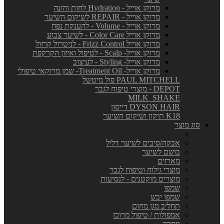
מרוקן אוייל - Hydration לחות והזנה
מרוקן אוייל - REPAIR לשיקום השיער
מרוקן אוייל - Volume - להענקת נפח
מרוקן אוייל Color Care - לשיער צבוע
מרוקן אוייל Frizz Control - לניטרול קרזול
מרוקן אוייל- Scalp - לטיפול ואיזון הקרקפת
מרוקן אוייל- Styling - לעיצוב
מרוקן אוייל- Treatment Oil- שמן מרוקאי טיפולי
PAUL MITCHELL פול מיטשל
DEPOT - מוצרי טיפוח לגבר
MILK_SHAKE
DYSON HAIR דייסון
K18 תיקון ושיקום השיער
סוג מוצר
אבקה/סיבים לשיער דליל
בושם לשיער
מארזים
מוצרי גילוח וטיפוח לגבר
מוצרים מוקטנים - לנסיעות
שמפו
שמפו יבש
תחליב מגן מחום
אמפולות / טיפול מרוכז
מסכה