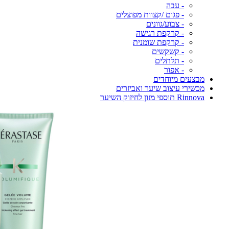
- עבה
- פגום /קצוות מפוצלים
- צבוע/גוונים
- קרקפת רגישה
- קרקפת שומנית
- קשקשים
- תלתלים
- אפור
מבצעים מיוחדים
מכשירי עיצוב שיער ואביזרים
Rinnova תוספי מזון לחיזוק השיער