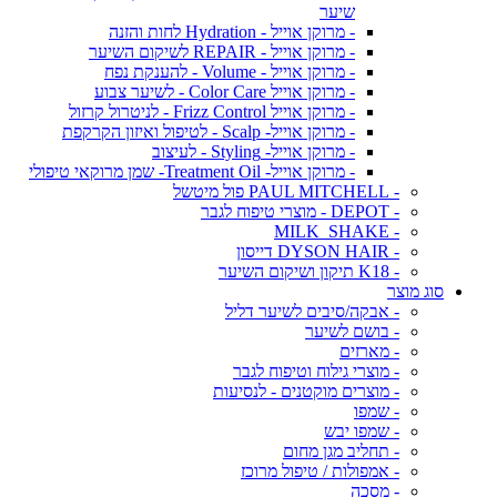
שיער
- מרוקן אוייל - Hydration לחות והזנה
- מרוקן אוייל - REPAIR לשיקום השיער
- מרוקן אוייל - Volume - להענקת נפח
- מרוקן אוייל Color Care - לשיער צבוע
- מרוקן אוייל Frizz Control - לניטרול קרזול
- מרוקן אוייל- Scalp - לטיפול ואיזון הקרקפת
- מרוקן אוייל- Styling - לעיצוב
- מרוקן אוייל- Treatment Oil- שמן מרוקאי טיפולי
- PAUL MITCHELL פול מיטשל
- DEPOT - מוצרי טיפוח לגבר
- MILK_SHAKE
- DYSON HAIR דייסון
- K18 תיקון ושיקום השיער
סוג מוצר
- אבקה/סיבים לשיער דליל
- בושם לשיער
- מארזים
- מוצרי גילוח וטיפוח לגבר
- מוצרים מוקטנים - לנסיעות
- שמפו
- שמפו יבש
- תחליב מגן מחום
- אמפולות / טיפול מרוכז
- מסכה