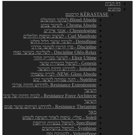
דף הבית
מותגים
KÈRASTASE קרסטס
Blond Absolu-לבלונד המושלם
Chroma Absolu - לשיער צבוע
Chronologiste - אנטי אייג'ינג
Curl Manifesto - לעיצוב וטיפוח תלתלים
Densifique - לעיבוי שיער דליל וחלש
Discipline - פרו קרטין לשיער מרדני
Discipline Oléo-Relax - לשליטה בשיער נפוח
Elixir Ultime - לשיער מבריק וזוהר
Genesis - לטיפול בנשירת שיער
Initialiste - לחידוש וחיזוק השיער
NEW- Gloss Absolu- לברק עוצמתי
Nutritive - הזנה עמוקה לשיער יבש
Resistance Extentioniste -לחידוש וחיזוק אורכי
השיער
Resistance Force Architecte - לבניה וחיזוק של סיבי
השיער
Resistance Therapiste - לחידוש ושיקום שיער פגום
מאד
Soleil - סוליי- טיפוח לאחר חשיפה לשמש
Specifique -לטיפול בבעיות קרקפת
Symbiose - לטיפול בקשקשים
Volumifique - להענקת נפח