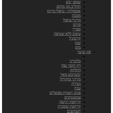
שמפו יבש
תחליב מגן מחום
אמפולות / טיפול מרוכז
מסכה
מרכך/טיפול
סרום
ספריי
עיצוב ללא שטיפה
קרם/ג'ל
שמן
מוס
סוג שיער
בלונדיני
דק וחסר נפח
החלקה
יבש/יבש מאד
מרדני ומקורזל
נשירה
עבה
פגום /קצוות מפוצלים
צבוע/גוונים
קרקפת רגישה
קרקפת שומנית
קשקשים