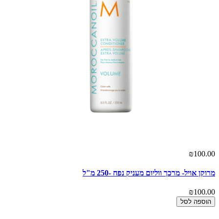
₪100.00
מרוקן אויל- מרכך ווליום מעניק נפח -250 מ"ל
₪100.00
הוספה לסל