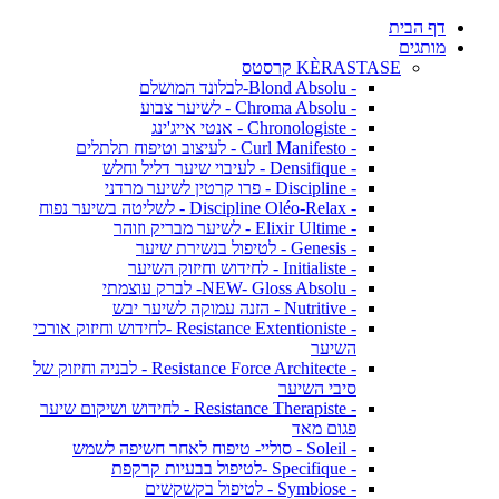
דף הבית
מותגים
KÈRASTASE קרסטס
- Blond Absolu-לבלונד המושלם
- Chroma Absolu - לשיער צבוע
- Chronologiste - אנטי אייג'ינג
- Curl Manifesto - לעיצוב וטיפוח תלתלים
- Densifique - לעיבוי שיער דליל וחלש
- Discipline - פרו קרטין לשיער מרדני
- Discipline Oléo-Relax - לשליטה בשיער נפוח
- Elixir Ultime - לשיער מבריק וזוהר
- Genesis - לטיפול בנשירת שיער
- Initialiste - לחידוש וחיזוק השיער
- NEW- Gloss Absolu- לברק עוצמתי
- Nutritive - הזנה עמוקה לשיער יבש
- Resistance Extentioniste -לחידוש וחיזוק אורכי
השיער
- Resistance Force Architecte - לבניה וחיזוק של
סיבי השיער
- Resistance Therapiste - לחידוש ושיקום שיער
פגום מאד
- Soleil - סוליי- טיפוח לאחר חשיפה לשמש
- Specifique -לטיפול בבעיות קרקפת
- Symbiose - לטיפול בקשקשים