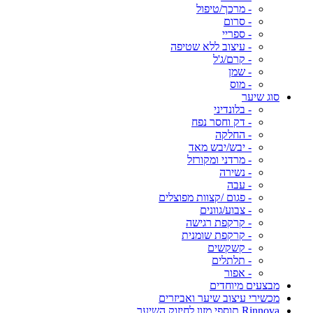
- מרכך/טיפול
- סרום
- ספריי
- עיצוב ללא שטיפה
- קרם/ג'ל
- שמן
- מוס
סוג שיער
- בלונדיני
- דק וחסר נפח
- החלקה
- יבש/יבש מאד
- מרדני ומקורזל
- נשירה
- עבה
- פגום /קצוות מפוצלים
- צבוע/גוונים
- קרקפת רגישה
- קרקפת שומנית
- קשקשים
- תלתלים
- אפור
מבצעים מיוחדים
מכשירי עיצוב שיער ואביזרים
Rinnova תוספי מזון לחיזוק השיער