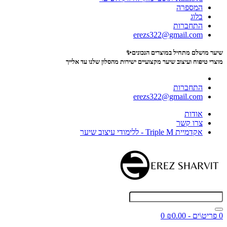
המספרה
בלוג
התחברות
erezs322@gmail.com
שיער מושלם מתחיל במוצרים הנכונים✨
מוצרי טיפוח ועיצוב שיער מקצועיים
ישירות מהסלון שלנו עד אלייך
התחברות
erezs322@gmail.com
אודות
צרו קשר
אקדמיית Triple M - ללימודי עיצוב שיער
0 פריט\ים - ₪0.00
0