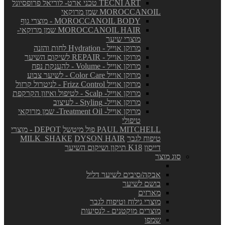
TECNI ART טכני ארט- לוריאל פרופסיונל
MOROCCANOIL שמן מרוקאי
MOROCCANOIL BODY - מוצרי גוף
MOROCCANOIL HAIR שמן מרוקאי-
מוצרי שיער
מרוקן אוייל - Hydration לחות והזנה
מרוקן אוייל - REPAIR לשיקום השיער
מרוקן אוייל - Volume - להענקת נפח
מרוקן אוייל Color Care - לשיער צבוע
מרוקן אוייל Frizz Control - לניטרול קרזול
מרוקן אוייל- Scalp - לטיפול ואיזון הקרקפת
מרוקן אוייל- Styling - לעיצוב
מרוקן אוייל- Treatment Oil- שמן מרוקאי
טיפולי
PAUL MITCHELL פול מיטשל
DEPOT - מוצרי
טיפוח לגבר
DYSON HAIR
MILK_SHAKE
דייסון
K18 תיקון ושיקום השיער
סוג מוצר
אבקה/סיבים לשיער דליל
בושם לשיער
מארזים
מוצרי גילוח וטיפוח לגבר
מוצרים מוקטנים - לנסיעות
שמפו