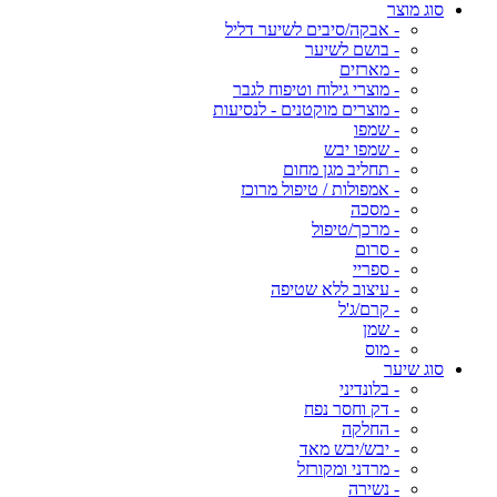
סוג מוצר
- אבקה/סיבים לשיער דליל
- בושם לשיער
- מארזים
- מוצרי גילוח וטיפוח לגבר
- מוצרים מוקטנים - לנסיעות
- שמפו
- שמפו יבש
- תחליב מגן מחום
- אמפולות / טיפול מרוכז
- מסכה
- מרכך/טיפול
- סרום
- ספריי
- עיצוב ללא שטיפה
- קרם/ג'ל
- שמן
- מוס
סוג שיער
- בלונדיני
- דק וחסר נפח
- החלקה
- יבש/יבש מאד
- מרדני ומקורזל
- נשירה