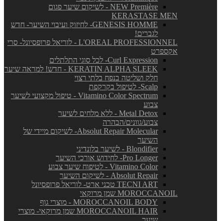
NEW Première - לשיקום שיער פגום
KERASTASE MEN
GENESIS HOMME- לחיזוק ועיבוי השיער- חדש
לגברים!
L'OREAL PROFESSIONNEL - לוריאל פרופסיונל- סרי
אקספרט
Curl Expression- לכל סוגי התלתלים
KERATIN ALPHA SLEEK - חדש! למראה שיער
חלק ושליטה בנפח בלתי רצוי
Scalp- לטיפול בקרקפת
Vitamino Color Spectrum - טיפול מקצועי לשיער
צבוע
Metal Detox - ללא מלחים לשיער
צבוע/גוונים/הבהרה
Absolut Repair Molecular- לשיקום מיידי של
השיער
Blondifier - לשיער בלונדיני
Pro Longer- לחידוש אורכי השיער
Vitamino Color - לטיפוח שיער צבוע
Absolut Repair - לשיקום השיער
TECNI ART טכני ארט- לוריאל פרופסיונל
MOROCCANOIL שמן מרוקאי
MOROCCANOIL BODY - מוצרי גוף
MOROCCANOIL HAIR שמן מרוקאי- מוצרי
שיער