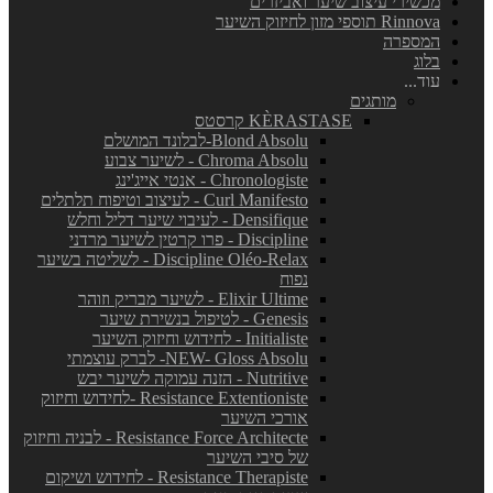
מכשירי עיצוב שיער ואביזרים
Rinnova תוספי מזון לחיזוק השיער
המספרה
בלוג
עוד...
מותגים
KÈRASTASE קרסטס
Blond Absolu-לבלונד המושלם
Chroma Absolu - לשיער צבוע
Chronologiste - אנטי אייג'ינג
Curl Manifesto - לעיצוב וטיפוח תלתלים
Densifique - לעיבוי שיער דליל וחלש
Discipline - פרו קרטין לשיער מרדני
Discipline Oléo-Relax - לשליטה בשיער
נפוח
Elixir Ultime - לשיער מבריק וזוהר
Genesis - לטיפול בנשירת שיער
Initialiste - לחידוש וחיזוק השיער
NEW- Gloss Absolu- לברק עוצמתי
Nutritive - הזנה עמוקה לשיער יבש
Resistance Extentioniste -לחידוש וחיזוק
אורכי השיער
Resistance Force Architecte - לבניה וחיזוק
של סיבי השיער
Resistance Therapiste - לחידוש ושיקום