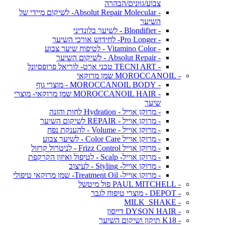
צבוע/גוונים/הבהרה
- Absolut Repair Molecular- לשיקום מיידי של
השיער
- Blondifier - לשיער בלונדיני
- Pro Longer- לחידוש אורכי השיער
- Vitamino Color - לטיפוח שיער צבוע
- Absolut Repair - לשיקום השיער
- TECNI ART טכני ארט- לוריאל פרופסיונל
- MOROCCANOIL שמן מרוקאי
- MOROCCANOIL BODY - מוצרי גוף
- MOROCCANOIL HAIR שמן מרוקאי- מוצרי
שיער
- מרוקן אוייל - Hydration לחות והזנה
- מרוקן אוייל - REPAIR לשיקום השיער
- מרוקן אוייל - Volume - להענקת נפח
- מרוקן אוייל Color Care - לשיער צבוע
- מרוקן אוייל Frizz Control - לניטרול קרזול
- מרוקן אוייל- Scalp - לטיפול ואיזון הקרקפת
- מרוקן אוייל- Styling - לעיצוב
- מרוקן אוייל- Treatment Oil- שמן מרוקאי טיפולי
- PAUL MITCHELL פול מיטשל
- DEPOT - מוצרי טיפוח לגבר
- MILK_SHAKE
- DYSON HAIR דייסון
- K18 תיקון ושיקום השיער