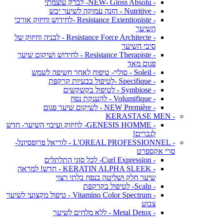
- NEW- Gloss Absolu- לברק עוצמתי
- Nutritive - הזנה עמוקה לשיער יבש
- Resistance Extentioniste -לחידוש וחיזוק אורכי
השיער
- Resistance Force Architecte - לבניה וחיזוק של
סיבי השיער
- Resistance Therapiste - לחידוש ושיקום שיער
פגום מאד
- Soleil - סוליי- טיפוח לאחר חשיפה לשמש
- Specifique -לטיפול בבעיות קרקפת
- Symbiose - לטיפול בקשקשים
- Volumifique - להענקת נפח
- NEW Première - לשיקום שיער פגום
- KERASTASE MEN
- GENESIS HOMME- לחיזוק ועיבוי השיער- חדש
לגברים!
- L'OREAL PROFESSIONNEL - לוריאל פרופסיונל-
סרי אקספרט
- Curl Expression- לכל סוגי התלתלים
- KERATIN ALPHA SLEEK - חדש! למראה
שיער חלק ושליטה בנפח בלתי רצוי
- Scalp- לטיפול בקרקפת
- Vitamino Color Spectrum - טיפול מקצועי לשיער
צבוע
- Metal Detox - ללא מלחים לשיער