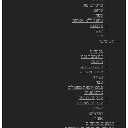
מרכך/טיפול
סרום
ספריי
עיצוב ללא שטיפה
קרם/ג'ל
שמן
מוס
סוג שיער
בלונדיני
דק וחסר נפח
החלקה
יבש/יבש מאד
מרדני ומקורזל
נשירה
עבה
פגום /קצוות מפוצלים
צבוע/גוונים
קרקפת רגישה
קרקפת שומנית
קשקשים
תלתלים
אפור
מבצעים מיוחדים