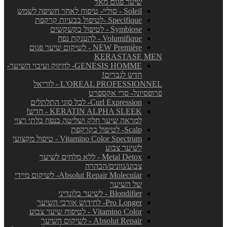
שיער פגום מאד
Soleil - סוליי- טיפוח לאחר חשיפה לשמש
Specifique -לטיפול בבעיות קרקפת
Symbiose - לטיפול בקשקשים
Volumifique - להענקת נפח
NEW Première - לשיקום שיער פגום
KERASTASE MEN
GENESIS HOMME- לחיזוק ועיבוי השיער-
חדש לגברים!
L'OREAL PROFESSIONNEL - לוריאל
פרופסיונל- סרי אקספרט
Curl Expression- לכל סוגי התלתלים
KERATIN ALPHA SLEEK - חדש!
למראה שיער חלק ושליטה בנפח בלתי רצוי
Scalp- לטיפול בקרקפת
Vitamino Color Spectrum - טיפול מקצועי
לשיער צבוע
Metal Detox - ללא מלחים לשיער
צבוע/גוונים/הבהרה
Absolut Repair Molecular- לשיקום מיידי
של השיער
Blondifier - לשיער בלונדיני
Pro Longer- לחידוש אורכי השיער
Vitamino Color - לטיפוח שיער צבוע
Absolut Repair - לשיקום השיער