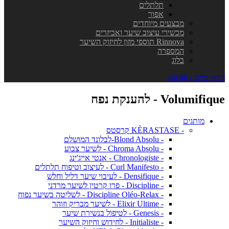
תלתלים
אפור
מבצעים מיוחדים
מכשירי עיצוב שיער ואביזרים
Rinnova תוספי מזון לחיזוק השיער
המספרה
בלוג
0 פריט\ים - ₪0.00
Volumifique - להענקת נפח
מותגים
- KÈRASTASE קרסטס
- Blond Absolu-לבלונד המושלם
- Chroma Absolu - לשיער צבוע
- Chronologiste - אנטי אייג'ינג
- Curl Manifesto - לעיצוב וטיפוח תלתלים
- Densifique - לעיבוי שיער דליל וחלש
- Discipline - פרו קרטין לשיער מרדני
- Discipline Oléo-Relax - לשליטה בשיער נפוח
- Elixir Ultime - לשיער מבריק וזוהר
- Genesis - לטיפול בנשירת שיער
- Initialiste - לחידוש וחיזוק השיער