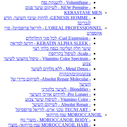
- Volumifique - להענקת נפח
- NEW Première - לשיקום שיער פגום
KERASTASE MEN
- GENESIS HOMME- לחיזוק ועיבוי השיער- חדש
לגברים!
L'OREAL PROFESSIONNEL - לוריאל פרופסיונל- סרי
אקספרט
- Curl Expression- לכל סוגי התלתלים
- KERATIN ALPHA SLEEK - חדש! למראה
שיער חלק ושליטה בנפח בלתי רצוי
- Scalp- לטיפול בקרקפת
- Vitamino Color Spectrum - טיפול מקצועי לשיער
צבוע
- Metal Detox - ללא מלחים לשיער
צבוע/גוונים/הבהרה
- Absolut Repair Molecular- לשיקום מיידי של
השיער
- Blondifier - לשיער בלונדיני
- Pro Longer- לחידוש אורכי השיער
- Vitamino Color - לטיפוח שיער צבוע
- Absolut Repair - לשיקום השיער
- TECNI ART טכני ארט- לוריאל פרופסיונל
MOROCCANOIL שמן מרוקאי
- MOROCCANOIL BODY - מוצרי גוף
- MOROCCANOIL HAIR שמן מרוקאי- מוצרי