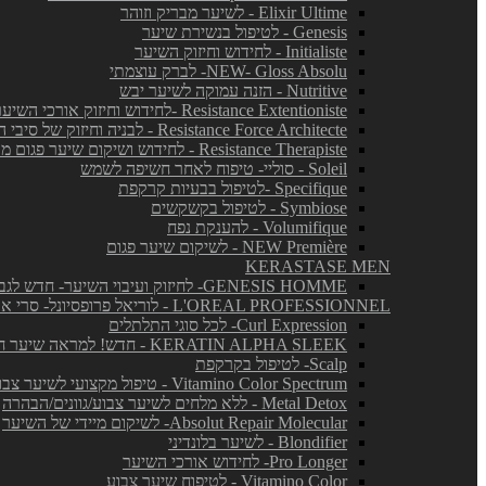
Elixir Ultime - לשיער מבריק וזוהר
Genesis - לטיפול בנשירת שיער
Initialiste - לחידוש וחיזוק השיער
NEW- Gloss Absolu- לברק עוצמתי
Nutritive - הזנה עמוקה לשיער יבש
Resistance Extentioniste -לחידוש וחיזוק אורכי השיער
Resistance Force Architecte - לבניה וחיזוק של סיבי השיער
Resistance Therapiste - לחידוש ושיקום שיער פגום מאד
Soleil - סוליי- טיפוח לאחר חשיפה לשמש
Specifique -לטיפול בבעיות קרקפת
Symbiose - לטיפול בקשקשים
Volumifique - להענקת נפח
NEW Première - לשיקום שיער פגום
KERASTASE MEN
GENESIS HOMME- לחיזוק ועיבוי השיער- חדש לגברים!
L'OREAL PROFESSIONNEL - לוריאל פרופסיונל- סרי אקספרט
Curl Expression- לכל סוגי התלתלים
KERATIN ALPHA SLEEK - חדש! למראה שיער חלק ושליטה בנפח בלתי רצוי
Scalp- לטיפול בקרקפת
Vitamino Color Spectrum - טיפול מקצועי לשיער צבוע
Metal Detox - ללא מלחים לשיער צבוע/גוונים/הבהרה
Absolut Repair Molecular- לשיקום מיידי של השיער
Blondifier - לשיער בלונדיני
Pro Longer- לחידוש אורכי השיער
Vitamino Color - לטיפוח שיער צבוע