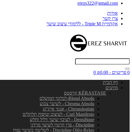
erezs322@gmail.com
אודות
צרו קשר
אקדמיית Triple M - ללימודי עיצוב שיער
0 פריט\ים - ₪0.00
0
דף הבית
מותגים
KÈRASTASE קרסטס
Blond Absolu-לבלונד המושלם
Chroma Absolu - לשיער צבוע
Chronologiste - אנטי אייג'ינג
Curl Manifesto - לעיצוב וטיפוח תלתלים
Densifique - לעיבוי שיער דליל וחלש
Discipline - פרו קרטין לשיער מרדני
Discipline Oléo-Relax - לשליטה בשיער נפוח