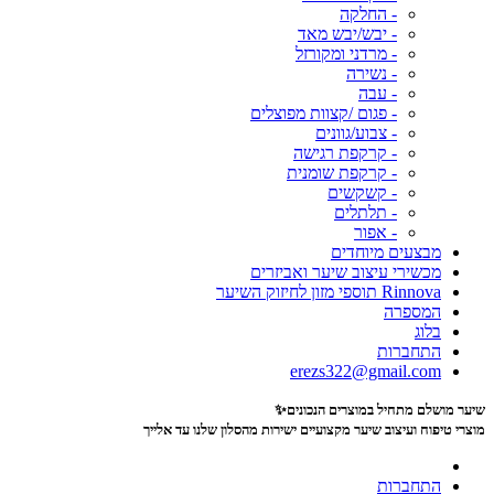
- החלקה
- יבש/יבש מאד
- מרדני ומקורזל
- נשירה
- עבה
- פגום /קצוות מפוצלים
- צבוע/גוונים
- קרקפת רגישה
- קרקפת שומנית
- קשקשים
- תלתלים
- אפור
מבצעים מיוחדים
מכשירי עיצוב שיער ואביזרים
Rinnova תוספי מזון לחיזוק השיער
המספרה
בלוג
התחברות
erezs322@gmail.com
שיער מושלם מתחיל במוצרים הנכונים✨
מוצרי טיפוח ועיצוב שיער מקצועיים
ישירות מהסלון שלנו עד אלייך
התחברות