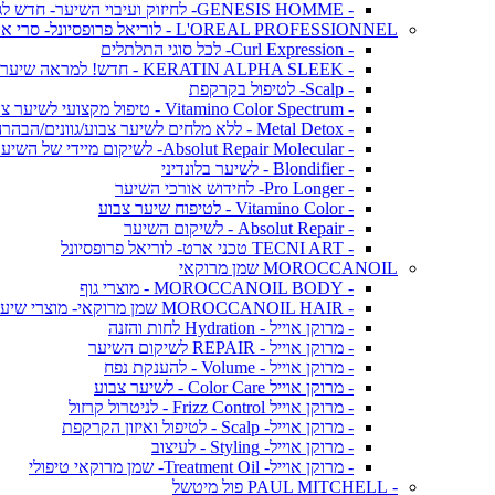
- GENESIS HOMME- לחיזוק ועיבוי השיער- חדש לגברים!
L'OREAL PROFESSIONNEL - לוריאל פרופסיונל- סרי אקספרט
- Curl Expression- לכל סוגי התלתלים
- KERATIN ALPHA SLEEK - חדש! למראה שיער חלק ושליטה בנפח בלתי רצוי
- Scalp- לטיפול בקרקפת
- Vitamino Color Spectrum - טיפול מקצועי לשיער צבוע
- Metal Detox - ללא מלחים לשיער צבוע/גוונים/הבהרה
- Absolut Repair Molecular- לשיקום מיידי של השיער
- Blondifier - לשיער בלונדיני
- Pro Longer- לחידוש אורכי השיער
- Vitamino Color - לטיפוח שיער צבוע
- Absolut Repair - לשיקום השיער
- TECNI ART טכני ארט- לוריאל פרופסיונל
MOROCCANOIL שמן מרוקאי
- MOROCCANOIL BODY - מוצרי גוף
- MOROCCANOIL HAIR שמן מרוקאי- מוצרי שיער
- מרוקן אוייל - Hydration לחות והזנה
- מרוקן אוייל - REPAIR לשיקום השיער
- מרוקן אוייל - Volume - להענקת נפח
- מרוקן אוייל Color Care - לשיער צבוע
- מרוקן אוייל Frizz Control - לניטרול קרזול
- מרוקן אוייל- Scalp - לטיפול ואיזון הקרקפת
- מרוקן אוייל- Styling - לעיצוב
- מרוקן אוייל- Treatment Oil- שמן מרוקאי טיפולי
- PAUL MITCHELL פול מיטשל