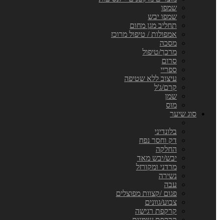
שמפו
שמפו יבש
תחליב מגן מחום
אמפולות / טיפול מרוכז
מסכה
מרכך/טיפול
סרום
ספריי
עיצוב ללא שטיפה
קרם/ג'ל
שמן
מוס
סוג שיער
בלונדיני
דק וחסר נפח
החלקה
יבש/יבש מאד
מרדני ומקורזל
נשירה
עבה
פגום /קצוות מפוצלים
צבוע/גוונים
קרקפת רגישה
קרקפת שומנית