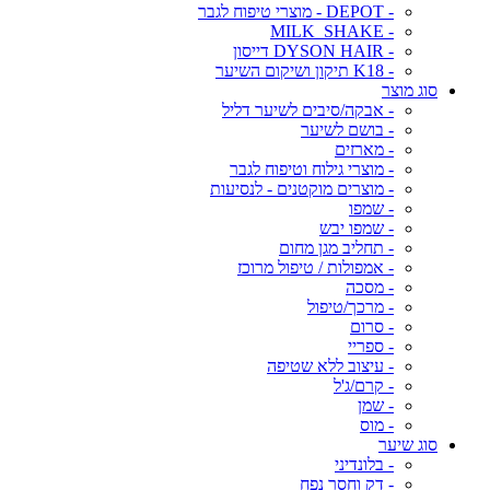
- DEPOT - מוצרי טיפוח לגבר
- MILK_SHAKE
- DYSON HAIR דייסון
- K18 תיקון ושיקום השיער
סוג מוצר
- אבקה/סיבים לשיער דליל
- בושם לשיער
- מארזים
- מוצרי גילוח וטיפוח לגבר
- מוצרים מוקטנים - לנסיעות
- שמפו
- שמפו יבש
- תחליב מגן מחום
- אמפולות / טיפול מרוכז
- מסכה
- מרכך/טיפול
- סרום
- ספריי
- עיצוב ללא שטיפה
- קרם/ג'ל
- שמן
- מוס
סוג שיער
- בלונדיני
- דק וחסר נפח