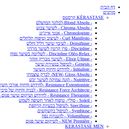
דף הבית
מותגים
KÈRASTASE קרסטס
- Blond Absolu-לבלונד המושלם
- Chroma Absolu - לשיער צבוע
- Chronologiste - אנטי אייג'ינג
- Curl Manifesto - לעיצוב וטיפוח תלתלים
- Densifique - לעיבוי שיער דליל וחלש
- Discipline - פרו קרטין לשיער מרדני
- Discipline Oléo-Relax - לשליטה בשיער נפוח
- Elixir Ultime - לשיער מבריק וזוהר
- Genesis - לטיפול בנשירת שיער
- Initialiste - לחידוש וחיזוק השיער
- NEW- Gloss Absolu- לברק עוצמתי
- Nutritive - הזנה עמוקה לשיער יבש
- Resistance Extentioniste -לחידוש וחיזוק אורכי השיער
- Resistance Force Architecte - לבניה וחיזוק של סיבי השיער
- Resistance Therapiste - לחידוש ושיקום שיער פגום מאד
- Soleil - סוליי- טיפוח לאחר חשיפה לשמש
- Specifique -לטיפול בבעיות קרקפת
- Symbiose - לטיפול בקשקשים
- Volumifique - להענקת נפח
- NEW Première - לשיקום שיער פגום
KERASTASE MEN