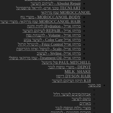
Absolut Repair - לשיקום השיער
TECNI ART טכני ארט- לוריאל פרופסיונל
MOROCCANOIL שמן מרוקאי
MOROCCANOIL BODY - מוצרי גוף
MOROCCANOIL HAIR שמן מרוקאי- מוצרי שיער
מרוקן אוייל - Hydration לחות והזנה
מרוקן אוייל - REPAIR לשיקום השיער
מרוקן אוייל - Volume - להענקת נפח
מרוקן אוייל Color Care - לשיער צבוע
מרוקן אוייל Frizz Control - לניטרול קרזול
מרוקן אוייל- Scalp - לטיפול ואיזון הקרקפת
מרוקן אוייל- Styling - לעיצוב
מרוקן אוייל- Treatment Oil- שמן מרוקאי טיפולי
PAUL MITCHELL פול מיטשל
DEPOT - מוצרי טיפוח לגבר
MILK_SHAKE
DYSON HAIR דייסון
K18 תיקון ושיקום השיער
סוג מוצר
אבקה/סיבים לשיער דליל
בושם לשיער
מארזים
מוצרי גילוח וטיפוח לגבר
מוצרים מוקטנים - לנסיעות