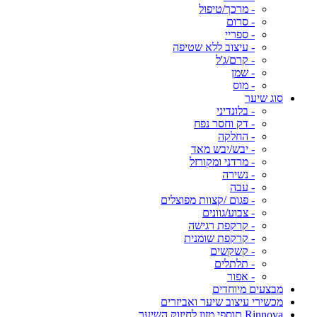
- מרכך/טיפול
- סרום
- ספריי
- עיצוב ללא שטיפה
- קרם/ג'ל
- שמן
- מוס
סוג שיער
- בלונדיני
- דק וחסר נפח
- החלקה
- יבש/יבש מאד
- מרדני ומקורזל
- נשירה
- עבה
- פגום /קצוות מפוצלים
- צבוע/גוונים
- קרקפת רגישה
- קרקפת שומנית
- קשקשים
- תלתלים
- אפור
מבצעים מיוחדים
מכשירי עיצוב שיער ואביזרים
Rinnova תוספי מזון לחיזוק השיער