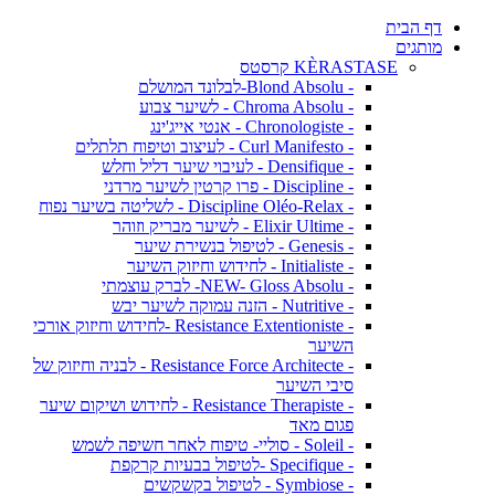
דף הבית
מותגים
KÈRASTASE קרסטס
- Blond Absolu-לבלונד המושלם
- Chroma Absolu - לשיער צבוע
- Chronologiste - אנטי אייג'ינג
- Curl Manifesto - לעיצוב וטיפוח תלתלים
- Densifique - לעיבוי שיער דליל וחלש
- Discipline - פרו קרטין לשיער מרדני
- Discipline Oléo-Relax - לשליטה בשיער נפוח
- Elixir Ultime - לשיער מבריק וזוהר
- Genesis - לטיפול בנשירת שיער
- Initialiste - לחידוש וחיזוק השיער
- NEW- Gloss Absolu- לברק עוצמתי
- Nutritive - הזנה עמוקה לשיער יבש
- Resistance Extentioniste -לחידוש וחיזוק אורכי
השיער
- Resistance Force Architecte - לבניה וחיזוק של
סיבי השיער
- Resistance Therapiste - לחידוש ושיקום שיער
פגום מאד
- Soleil - סוליי- טיפוח לאחר חשיפה לשמש
- Specifique -לטיפול בבעיות קרקפת
- Symbiose - לטיפול בקשקשים