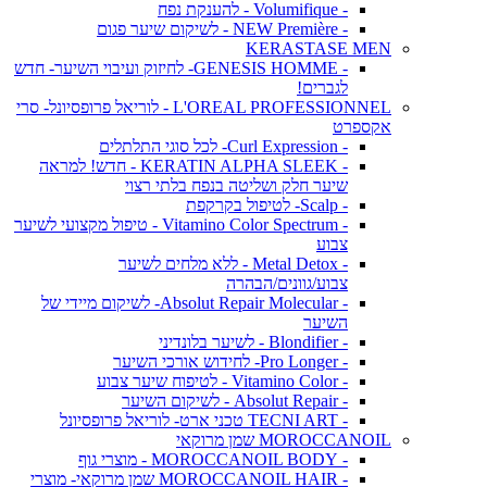
- Volumifique - להענקת נפח
- NEW Première - לשיקום שיער פגום
KERASTASE MEN
- GENESIS HOMME- לחיזוק ועיבוי השיער- חדש
לגברים!
L'OREAL PROFESSIONNEL - לוריאל פרופסיונל- סרי
אקספרט
- Curl Expression- לכל סוגי התלתלים
- KERATIN ALPHA SLEEK - חדש! למראה
שיער חלק ושליטה בנפח בלתי רצוי
- Scalp- לטיפול בקרקפת
- Vitamino Color Spectrum - טיפול מקצועי לשיער
צבוע
- Metal Detox - ללא מלחים לשיער
צבוע/גוונים/הבהרה
- Absolut Repair Molecular- לשיקום מיידי של
השיער
- Blondifier - לשיער בלונדיני
- Pro Longer- לחידוש אורכי השיער
- Vitamino Color - לטיפוח שיער צבוע
- Absolut Repair - לשיקום השיער
- TECNI ART טכני ארט- לוריאל פרופסיונל
MOROCCANOIL שמן מרוקאי
- MOROCCANOIL BODY - מוצרי גוף
- MOROCCANOIL HAIR שמן מרוקאי- מוצרי