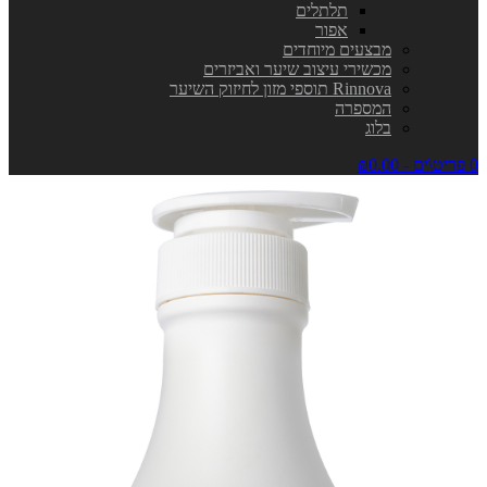
תלתלים
אפור
מבצעים מיוחדים
מכשירי עיצוב שיער ואביזרים
Rinnova תוספי מזון לחיזוק השיער
המספרה
בלוג
0 פריט\ים - ₪0.00