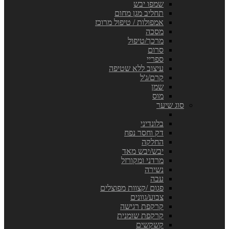
שמפו יבש
תחליב מגן מחום
אמפולות / טיפול מרוכז
מסכה
מרכך/טיפול
סרום
ספריי
עיצוב ללא שטיפה
קרם/ג'ל
שמן
מוס
סוג שיער
בלונדיני
דק וחסר נפח
החלקה
יבש/יבש מאד
מרדני ומקורזל
נשירה
עבה
פגום /קצוות מפוצלים
צבוע/גוונים
קרקפת רגישה
קרקפת שומנית
קשקשים