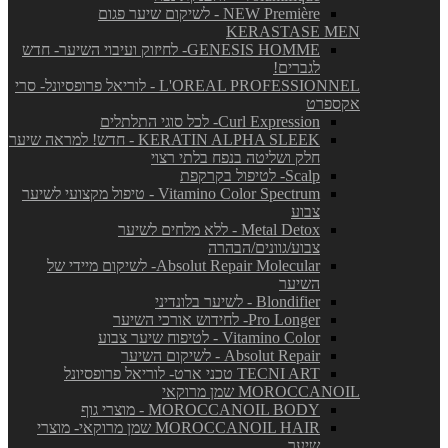
NEW Première - לשיקום שיער פגום
KERASTASE MEN
GENESIS HOMME- לחיזוק ועיבוי השיער- חדש
לגברים!
L'OREAL PROFESSIONNEL - לוריאל פרופסיונל- סרי
אקספרט
Curl Expression- לכל סוגי התלתלים
KERATIN ALPHA SLEEK - חדש! למראה שיער
חלק ושליטה בנפח בלתי רצוי
Scalp- לטיפול בקרקפת
Vitamino Color Spectrum - טיפול מקצועי לשיער
צבוע
Metal Detox - ללא מלחים לשיער
צבוע/גוונים/הבהרה
Absolut Repair Molecular- לשיקום מיידי של
השיער
Blondifier - לשיער בלונדיני
Pro Longer- לחידוש אורכי השיער
Vitamino Color - לטיפוח שיער צבוע
Absolut Repair - לשיקום השיער
TECNI ART טכני ארט- לוריאל פרופסיונל
MOROCCANOIL שמן מרוקאי
MOROCCANOIL BODY - מוצרי גוף
MOROCCANOIL HAIR שמן מרוקאי- מוצרי
שיער