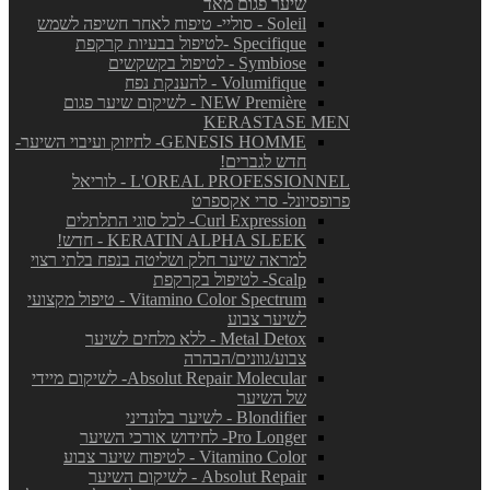
שיער פגום מאד
Soleil - סוליי- טיפוח לאחר חשיפה לשמש
Specifique -לטיפול בבעיות קרקפת
Symbiose - לטיפול בקשקשים
Volumifique - להענקת נפח
NEW Première - לשיקום שיער פגום
KERASTASE MEN
GENESIS HOMME- לחיזוק ועיבוי השיער-
חדש לגברים!
L'OREAL PROFESSIONNEL - לוריאל
פרופסיונל- סרי אקספרט
Curl Expression- לכל סוגי התלתלים
KERATIN ALPHA SLEEK - חדש!
למראה שיער חלק ושליטה בנפח בלתי רצוי
Scalp- לטיפול בקרקפת
Vitamino Color Spectrum - טיפול מקצועי
לשיער צבוע
Metal Detox - ללא מלחים לשיער
צבוע/גוונים/הבהרה
Absolut Repair Molecular- לשיקום מיידי
של השיער
Blondifier - לשיער בלונדיני
Pro Longer- לחידוש אורכי השיער
Vitamino Color - לטיפוח שיער צבוע
Absolut Repair - לשיקום השיער