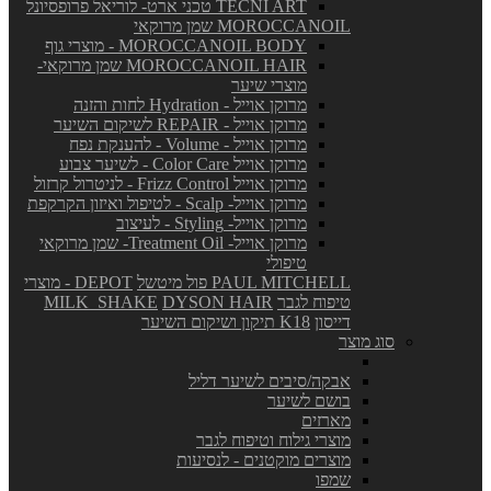
TECNI ART טכני ארט- לוריאל פרופסיונל
MOROCCANOIL שמן מרוקאי
MOROCCANOIL BODY - מוצרי גוף
MOROCCANOIL HAIR שמן מרוקאי-
מוצרי שיער
מרוקן אוייל - Hydration לחות והזנה
מרוקן אוייל - REPAIR לשיקום השיער
מרוקן אוייל - Volume - להענקת נפח
מרוקן אוייל Color Care - לשיער צבוע
מרוקן אוייל Frizz Control - לניטרול קרזול
מרוקן אוייל- Scalp - לטיפול ואיזון הקרקפת
מרוקן אוייל- Styling - לעיצוב
מרוקן אוייל- Treatment Oil- שמן מרוקאי
טיפולי
PAUL MITCHELL פול מיטשל
DEPOT - מוצרי
טיפוח לגבר
DYSON HAIR
MILK_SHAKE
דייסון
K18 תיקון ושיקום השיער
סוג מוצר
אבקה/סיבים לשיער דליל
בושם לשיער
מארזים
מוצרי גילוח וטיפוח לגבר
מוצרים מוקטנים - לנסיעות
שמפו