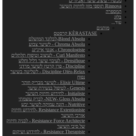
מכשירי עיצוב שיער ואביזרים
Rinnova תוספי מזון לחיזוק השיער
המספרה
בלוג
עוד...
מותגים
KÈRASTASE קרסטס
Blond Absolu-לבלונד המושלם
Chroma Absolu - לשיער צבוע
Chronologiste - אנטי אייג'ינג
Curl Manifesto - לעיצוב וטיפוח תלתלים
Densifique - לעיבוי שיער דליל וחלש
Discipline - פרו קרטין לשיער מרדני
Discipline Oléo-Relax - לשליטה בשיער
נפוח
Elixir Ultime - לשיער מבריק וזוהר
Genesis - לטיפול בנשירת שיער
Initialiste - לחידוש וחיזוק השיער
NEW- Gloss Absolu- לברק עוצמתי
Nutritive - הזנה עמוקה לשיער יבש
Resistance Extentioniste -לחידוש וחיזוק
אורכי השיער
Resistance Force Architecte - לבניה וחיזוק
של סיבי השיער
Resistance Therapiste - לחידוש ושיקום