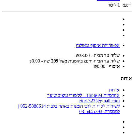
דגם:
1 ליטר
אפשרויות איסוף ומשלוח
שליח עד הבית
- ₪38.00
שליח עד הבית חינם בהזמנות מעל 299 שח
- ₪0.00
איסוף
- ₪0.00
אודות
אודות
אקדמיית Triple M - ללימודי עיצוב שיער
erezs322@gmail.com
לשירות לקוחות לגבי הזמנות באתר בלבד: 052-5888614 |
למספרה: 03-5445393