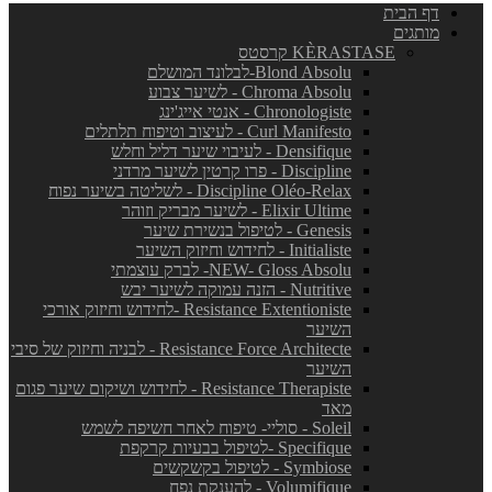
דף הבית
מותגים
KÈRASTASE קרסטס
Blond Absolu-לבלונד המושלם
Chroma Absolu - לשיער צבוע
Chronologiste - אנטי אייג'ינג
Curl Manifesto - לעיצוב וטיפוח תלתלים
Densifique - לעיבוי שיער דליל וחלש
Discipline - פרו קרטין לשיער מרדני
Discipline Oléo-Relax - לשליטה בשיער נפוח
Elixir Ultime - לשיער מבריק וזוהר
Genesis - לטיפול בנשירת שיער
Initialiste - לחידוש וחיזוק השיער
NEW- Gloss Absolu- לברק עוצמתי
Nutritive - הזנה עמוקה לשיער יבש
Resistance Extentioniste -לחידוש וחיזוק אורכי
השיער
Resistance Force Architecte - לבניה וחיזוק של סיבי
השיער
Resistance Therapiste - לחידוש ושיקום שיער פגום
מאד
Soleil - סוליי- טיפוח לאחר חשיפה לשמש
Specifique -לטיפול בבעיות קרקפת
Symbiose - לטיפול בקשקשים
Volumifique - להענקת נפח