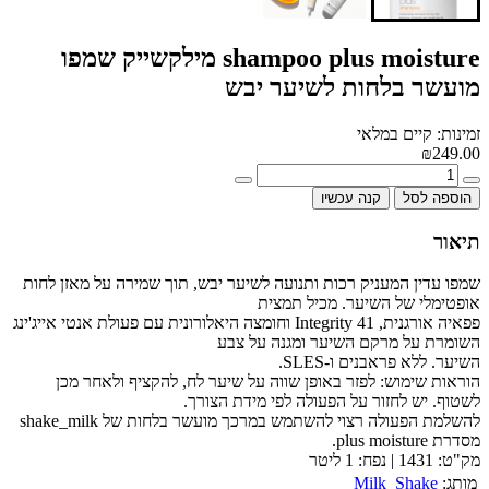
shampoo plus moisture מילקשייק שמפו
מועשר בלחות לשיער יבש
זמינות: קיים במלאי
₪249.00
הוספה לסל
קנה עכשיו
תיאור
שמפו עדין המעניק רכות ותנועה לשיער יבש, תוך שמירה על מאזן לחות
אופטימלי של השיער. מכיל תמצית
פפאיה אורגנית, 41 Integrity וחומצה היאלורונית עם פעולת אנטי אייג'ינג
השומרת על מרקם השיער ומגנה על צבע
השיער. ללא פראבנים ו-SLES.
הוראות שימוש: לפזר באופן שווה על שיער לח, להקציף ולאחר מכן
לשטוף. יש לחזור על הפעולה לפי מידת הצורך.
להשלמת הפעולה רצוי להשתמש במרכך מועשר בלחות של shake_milk
מסדרת plus moisture.
מק"ט: 1431 | נפח: 1 ליטר
מותג:
Milk_Shake