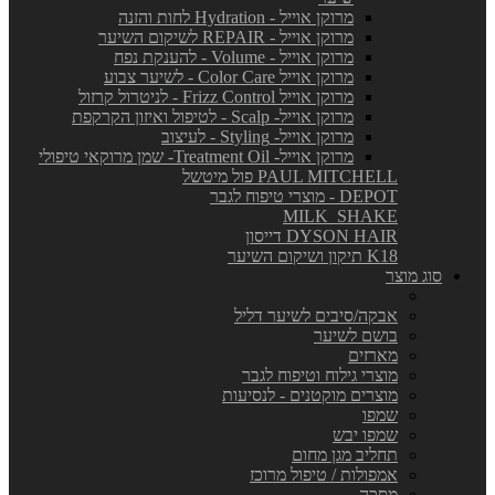
מרוקן אוייל - Hydration לחות והזנה
מרוקן אוייל - REPAIR לשיקום השיער
מרוקן אוייל - Volume - להענקת נפח
מרוקן אוייל Color Care - לשיער צבוע
מרוקן אוייל Frizz Control - לניטרול קרזול
מרוקן אוייל- Scalp - לטיפול ואיזון הקרקפת
מרוקן אוייל- Styling - לעיצוב
מרוקן אוייל- Treatment Oil- שמן מרוקאי טיפולי
PAUL MITCHELL פול מיטשל
DEPOT - מוצרי טיפוח לגבר
MILK_SHAKE
DYSON HAIR דייסון
K18 תיקון ושיקום השיער
סוג מוצר
אבקה/סיבים לשיער דליל
בושם לשיער
מארזים
מוצרי גילוח וטיפוח לגבר
מוצרים מוקטנים - לנסיעות
שמפו
שמפו יבש
תחליב מגן מחום
אמפולות / טיפול מרוכז
מסכה