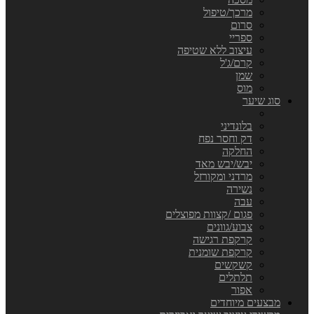
מרכך/טיפול
סרום
ספריי
עיצוב ללא שטיפה
קרם/ג'ל
שמן
מוס
סוג שיער
בלונדיני
דק וחסר נפח
החלקה
יבש/יבש מאד
מרדני ומקורזל
נשירה
עבה
פגום /קצוות מפוצלים
צבוע/גוונים
קרקפת רגישה
קרקפת שומנית
קשקשים
תלתלים
אפור
מבצעים מיוחדים