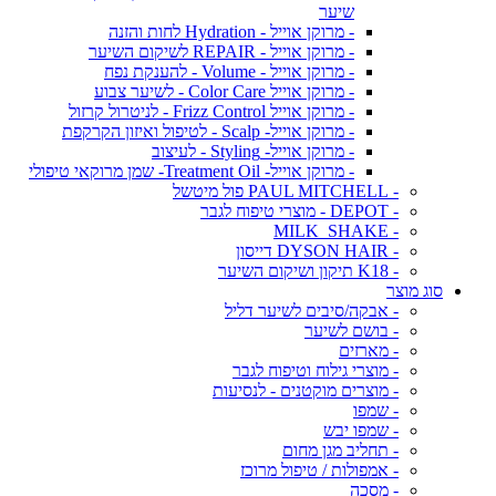
שיער
- מרוקן אוייל - Hydration לחות והזנה
- מרוקן אוייל - REPAIR לשיקום השיער
- מרוקן אוייל - Volume - להענקת נפח
- מרוקן אוייל Color Care - לשיער צבוע
- מרוקן אוייל Frizz Control - לניטרול קרזול
- מרוקן אוייל- Scalp - לטיפול ואיזון הקרקפת
- מרוקן אוייל- Styling - לעיצוב
- מרוקן אוייל- Treatment Oil- שמן מרוקאי טיפולי
- PAUL MITCHELL פול מיטשל
- DEPOT - מוצרי טיפוח לגבר
- MILK_SHAKE
- DYSON HAIR דייסון
- K18 תיקון ושיקום השיער
סוג מוצר
- אבקה/סיבים לשיער דליל
- בושם לשיער
- מארזים
- מוצרי גילוח וטיפוח לגבר
- מוצרים מוקטנים - לנסיעות
- שמפו
- שמפו יבש
- תחליב מגן מחום
- אמפולות / טיפול מרוכז
- מסכה