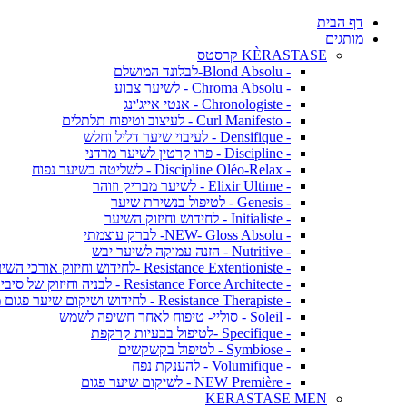
דף הבית
מותגים
KÈRASTASE קרסטס
- Blond Absolu-לבלונד המושלם
- Chroma Absolu - לשיער צבוע
- Chronologiste - אנטי אייג'ינג
- Curl Manifesto - לעיצוב וטיפוח תלתלים
- Densifique - לעיבוי שיער דליל וחלש
- Discipline - פרו קרטין לשיער מרדני
- Discipline Oléo-Relax - לשליטה בשיער נפוח
- Elixir Ultime - לשיער מבריק וזוהר
- Genesis - לטיפול בנשירת שיער
- Initialiste - לחידוש וחיזוק השיער
- NEW- Gloss Absolu- לברק עוצמתי
- Nutritive - הזנה עמוקה לשיער יבש
- Resistance Extentioniste -לחידוש וחיזוק אורכי השיער
- Resistance Force Architecte - לבניה וחיזוק של סיבי השיער
- Resistance Therapiste - לחידוש ושיקום שיער פגום מאד
- Soleil - סוליי- טיפוח לאחר חשיפה לשמש
- Specifique -לטיפול בבעיות קרקפת
- Symbiose - לטיפול בקשקשים
- Volumifique - להענקת נפח
- NEW Première - לשיקום שיער פגום
KERASTASE MEN