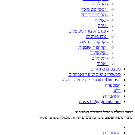
- החלקה
- יבש/יבש מאד
- מרדני ומקורזל
- נשירה
- עבה
- פגום /קצוות מפוצלים
- צבוע/גוונים
- קרקפת רגישה
- קרקפת שומנית
- קשקשים
- תלתלים
- אפור
מבצעים מיוחדים
מכשירי עיצוב שיער ואביזרים
Rinnova תוספי מזון לחיזוק השיער
המספרה
בלוג
התחברות
erezs322@gmail.com
שיער מושלם מתחיל במוצרים הנכונים✨
מוצרי טיפוח ועיצוב שיער מקצועיים
ישירות מהסלון שלנו עד אלייך
התחברות