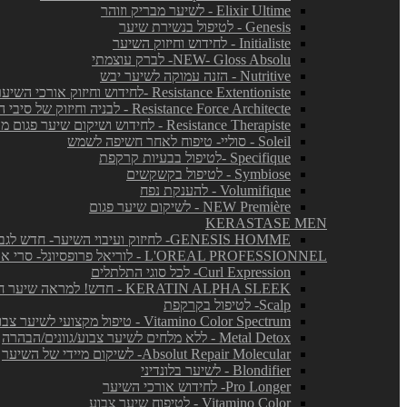
Elixir Ultime - לשיער מבריק וזוהר
Genesis - לטיפול בנשירת שיער
Initialiste - לחידוש וחיזוק השיער
NEW- Gloss Absolu- לברק עוצמתי
Nutritive - הזנה עמוקה לשיער יבש
Resistance Extentioniste -לחידוש וחיזוק אורכי השיער
Resistance Force Architecte - לבניה וחיזוק של סיבי השיער
Resistance Therapiste - לחידוש ושיקום שיער פגום מאד
Soleil - סוליי- טיפוח לאחר חשיפה לשמש
Specifique -לטיפול בבעיות קרקפת
Symbiose - לטיפול בקשקשים
Volumifique - להענקת נפח
NEW Première - לשיקום שיער פגום
KERASTASE MEN
GENESIS HOMME- לחיזוק ועיבוי השיער- חדש לגברים!
L'OREAL PROFESSIONNEL - לוריאל פרופסיונל- סרי אקספרט
Curl Expression- לכל סוגי התלתלים
KERATIN ALPHA SLEEK - חדש! למראה שיער חלק ושליטה בנפח בלתי רצוי
Scalp- לטיפול בקרקפת
Vitamino Color Spectrum - טיפול מקצועי לשיער צבוע
Metal Detox - ללא מלחים לשיער צבוע/גוונים/הבהרה
Absolut Repair Molecular- לשיקום מיידי של השיער
Blondifier - לשיער בלונדיני
Pro Longer- לחידוש אורכי השיער
Vitamino Color - לטיפוח שיער צבוע