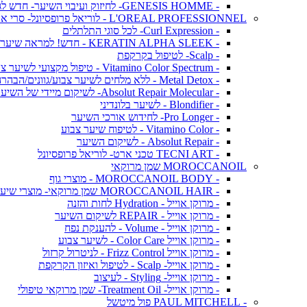
- GENESIS HOMME- לחיזוק ועיבוי השיער- חדש לגברים!
L'OREAL PROFESSIONNEL - לוריאל פרופסיונל- סרי אקספרט
- Curl Expression- לכל סוגי התלתלים
- KERATIN ALPHA SLEEK - חדש! למראה שיער חלק ושליטה בנפח בלתי רצוי
- Scalp- לטיפול בקרקפת
- Vitamino Color Spectrum - טיפול מקצועי לשיער צבוע
- Metal Detox - ללא מלחים לשיער צבוע/גוונים/הבהרה
- Absolut Repair Molecular- לשיקום מיידי של השיער
- Blondifier - לשיער בלונדיני
- Pro Longer- לחידוש אורכי השיער
- Vitamino Color - לטיפוח שיער צבוע
- Absolut Repair - לשיקום השיער
- TECNI ART טכני ארט- לוריאל פרופסיונל
MOROCCANOIL שמן מרוקאי
- MOROCCANOIL BODY - מוצרי גוף
- MOROCCANOIL HAIR שמן מרוקאי- מוצרי שיער
- מרוקן אוייל - Hydration לחות והזנה
- מרוקן אוייל - REPAIR לשיקום השיער
- מרוקן אוייל - Volume - להענקת נפח
- מרוקן אוייל Color Care - לשיער צבוע
- מרוקן אוייל Frizz Control - לניטרול קרזול
- מרוקן אוייל- Scalp - לטיפול ואיזון הקרקפת
- מרוקן אוייל- Styling - לעיצוב
- מרוקן אוייל- Treatment Oil- שמן מרוקאי טיפולי
- PAUL MITCHELL פול מיטשל