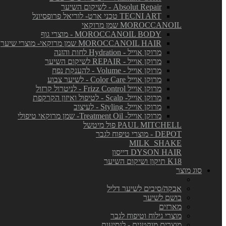
Absolut Repair - לשיקום השיער
TECNI ART טכני ארט- לוריאל פרופסיונל
MOROCCANOIL שמן מרוקאי
MOROCCANOIL BODY - מוצרי גוף
MOROCCANOIL HAIR שמן מרוקאי- מוצרי שיער
מרוקן אוייל - Hydration לחות והזנה
מרוקן אוייל - REPAIR לשיקום השיער
מרוקן אוייל - Volume - להענקת נפח
מרוקן אוייל Color Care - לשיער צבוע
מרוקן אוייל Frizz Control - לניטרול קרזול
מרוקן אוייל- Scalp - לטיפול ואיזון הקרקפת
מרוקן אוייל- Styling - לעיצוב
מרוקן אוייל- Treatment Oil- שמן מרוקאי טיפולי
PAUL MITCHELL פול מיטשל
DEPOT - מוצרי טיפוח לגבר
MILK_SHAKE
DYSON HAIR דייסון
K18 תיקון ושיקום השיער
סוג מוצר
אבקה/סיבים לשיער דליל
בושם לשיער
מארזים
מוצרי גילוח וטיפוח לגבר
מוצרים מוקטנים - לנסיעות