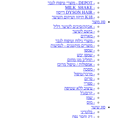
- DEPOT - מוצרי טיפוח לגבר
- MILK_SHAKE
- DYSON HAIR דייסון
- K18 תיקון ושיקום השיער
סוג מוצר
- אבקה/סיבים לשיער דליל
- בושם לשיער
- מארזים
- מוצרי גילוח וטיפוח לגבר
- מוצרים מוקטנים - לנסיעות
- שמפו
- שמפו יבש
- תחליב מגן מחום
- אמפולות / טיפול מרוכז
- מסכה
- מרכך/טיפול
- סרום
- ספריי
- עיצוב ללא שטיפה
- קרם/ג'ל
- שמן
- מוס
סוג שיער
- בלונדיני
- דק וחסר נפח