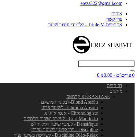
erezs322@gmail.com
אודות
צרו קשר
אקדמיית Triple M - ללימודי עיצוב שיער
0 פריט\ים - ₪0.00
0
דף הבית
מותגים
KÈRASTASE קרסטס
Blond Absolu-לבלונד המושלם
Chroma Absolu - לשיער צבוע
Chronologiste - אנטי אייג'ינג
Curl Manifesto - לעיצוב וטיפוח תלתלים
Densifique - לעיבוי שיער דליל וחלש
Discipline - פרו קרטין לשיער מרדני
Discipline Oléo-Relax - לשליטה בשיער נפוח