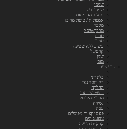
שמפו
שמפו יבש
תחליב מגן מחום
אמפולות / טיפול מרוכז
מסכה
מרכך/טיפול
סרום
ספריי
עיצוב ללא שטיפה
קרם/ג'ל
שמן
מוס
סוג שיער
בלונדיני
דק וחסר נפח
החלקה
יבש/יבש מאד
מרדני ומקורזל
נשירה
עבה
פגום /קצוות מפוצלים
צבוע/גוונים
קרקפת רגישה
קרקפת שומנית