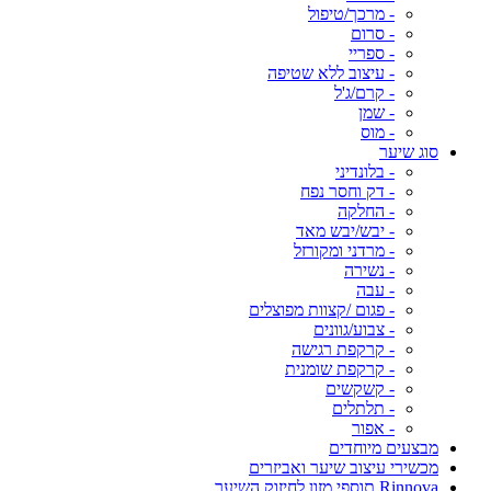
- מרכך/טיפול
- סרום
- ספריי
- עיצוב ללא שטיפה
- קרם/ג'ל
- שמן
- מוס
סוג שיער
- בלונדיני
- דק וחסר נפח
- החלקה
- יבש/יבש מאד
- מרדני ומקורזל
- נשירה
- עבה
- פגום /קצוות מפוצלים
- צבוע/גוונים
- קרקפת רגישה
- קרקפת שומנית
- קשקשים
- תלתלים
- אפור
מבצעים מיוחדים
מכשירי עיצוב שיער ואביזרים
Rinnova תוספי מזון לחיזוק השיער