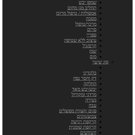
שמפו יבש
תחליב מגן מחום
אמפולות / טיפול מרוכז
מסכה
מרכך/טיפול
סרום
ספריי
עיצוב ללא שטיפה
קרם/ג'ל
שמן
מוס
סוג שיער
בלונדיני
דק וחסר נפח
החלקה
יבש/יבש מאד
מרדני ומקורזל
נשירה
עבה
פגום /קצוות מפוצלים
צבוע/גוונים
קרקפת רגישה
קרקפת שומנית
קשקשים