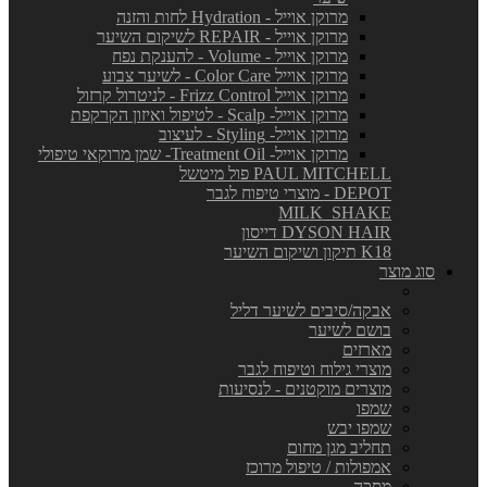
מרוקן אוייל - Hydration לחות והזנה
מרוקן אוייל - REPAIR לשיקום השיער
מרוקן אוייל - Volume - להענקת נפח
מרוקן אוייל Color Care - לשיער צבוע
מרוקן אוייל Frizz Control - לניטרול קרזול
מרוקן אוייל- Scalp - לטיפול ואיזון הקרקפת
מרוקן אוייל- Styling - לעיצוב
מרוקן אוייל- Treatment Oil- שמן מרוקאי טיפולי
PAUL MITCHELL פול מיטשל
DEPOT - מוצרי טיפוח לגבר
MILK_SHAKE
DYSON HAIR דייסון
K18 תיקון ושיקום השיער
סוג מוצר
אבקה/סיבים לשיער דליל
בושם לשיער
מארזים
מוצרי גילוח וטיפוח לגבר
מוצרים מוקטנים - לנסיעות
שמפו
שמפו יבש
תחליב מגן מחום
אמפולות / טיפול מרוכז
מסכה