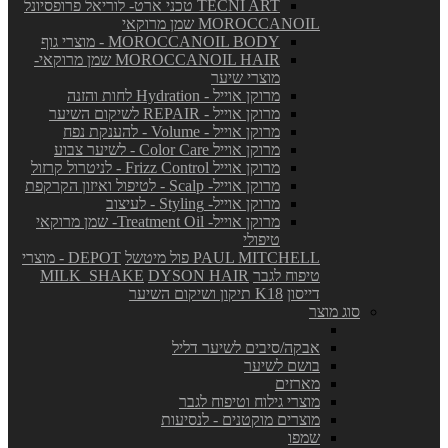
TECNI ART טכני ארט- לוריאל פרופסיונל
MOROCCANOIL שמן מרוקאי
MOROCCANOIL BODY - מוצרי גוף
MOROCCANOIL HAIR שמן מרוקאי-
מוצרי שיער
מרוקן אוייל - Hydration לחות והזנה
מרוקן אוייל - REPAIR לשיקום השיער
מרוקן אוייל - Volume - להענקת נפח
מרוקן אוייל Color Care - לשיער צבוע
מרוקן אוייל Frizz Control - לניטרול קרזול
מרוקן אוייל- Scalp - לטיפול ואיזון הקרקפת
מרוקן אוייל- Styling - לעיצוב
מרוקן אוייל- Treatment Oil- שמן מרוקאי
טיפולי
PAUL MITCHELL פול מיטשל
DEPOT - מוצרי
טיפוח לגבר
DYSON HAIR
MILK_SHAKE
דייסון
K18 תיקון ושיקום השיער
סוג מוצר
אבקה/סיבים לשיער דליל
בושם לשיער
מארזים
מוצרי גילוח וטיפוח לגבר
מוצרים מוקטנים - לנסיעות
שמפו