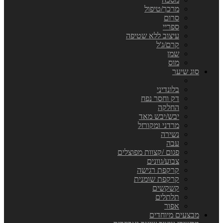
מרכך/טיפול
סרום
ספריי
עיצוב ללא שטיפה
קרם/ג'ל
שמן
מוס
סוג שיער
בלונדיני
דק וחסר נפח
החלקה
יבש/יבש מאד
מרדני ומקורזל
נשירה
עבה
פגום /קצוות מפוצלים
צבוע/גוונים
קרקפת רגישה
קרקפת שומנית
קשקשים
תלתלים
אפור
מבצעים מיוחדים