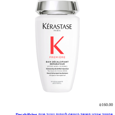
₪160.00
פרמייר אמבט חפיפה (שמפו) לשיקום שיער פגום-Decalcifying