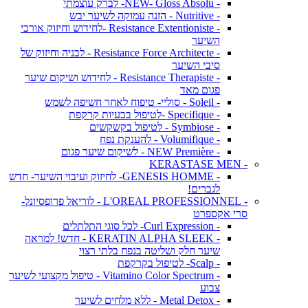
- NEW- Gloss Absolu- לברק עוצמתי
- Nutritive - הזנה עמוקה לשיער יבש
- Resistance Extentioniste -לחידוש וחיזוק אורכי
השיער
- Resistance Force Architecte - לבניה וחיזוק של
סיבי השיער
- Resistance Therapiste - לחידוש ושיקום שיער
פגום מאד
- Soleil - סוליי- טיפוח לאחר חשיפה לשמש
- Specifique -לטיפול בבעיות קרקפת
- Symbiose - לטיפול בקשקשים
- Volumifique - להענקת נפח
- NEW Première - לשיקום שיער פגום
- KERASTASE MEN
- GENESIS HOMME- לחיזוק ועיבוי השיער- חדש
לגברים!
- L'OREAL PROFESSIONNEL - לוריאל פרופסיונל-
סרי אקספרט
- Curl Expression- לכל סוגי התלתלים
- KERATIN ALPHA SLEEK - חדש! למראה
שיער חלק ושליטה בנפח בלתי רצוי
- Scalp- לטיפול בקרקפת
- Vitamino Color Spectrum - טיפול מקצועי לשיער
צבוע
- Metal Detox - ללא מלחים לשיער