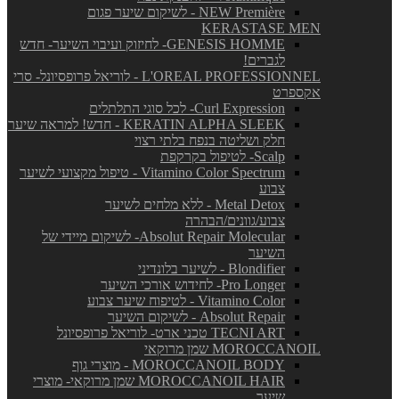
NEW Première - לשיקום שיער פגום
KERASTASE MEN
GENESIS HOMME- לחיזוק ועיבוי השיער- חדש
לגברים!
L'OREAL PROFESSIONNEL - לוריאל פרופסיונל- סרי
אקספרט
Curl Expression- לכל סוגי התלתלים
KERATIN ALPHA SLEEK - חדש! למראה שיער
חלק ושליטה בנפח בלתי רצוי
Scalp- לטיפול בקרקפת
Vitamino Color Spectrum - טיפול מקצועי לשיער
צבוע
Metal Detox - ללא מלחים לשיער
צבוע/גוונים/הבהרה
Absolut Repair Molecular- לשיקום מיידי של
השיער
Blondifier - לשיער בלונדיני
Pro Longer- לחידוש אורכי השיער
Vitamino Color - לטיפוח שיער צבוע
Absolut Repair - לשיקום השיער
TECNI ART טכני ארט- לוריאל פרופסיונל
MOROCCANOIL שמן מרוקאי
MOROCCANOIL BODY - מוצרי גוף
MOROCCANOIL HAIR שמן מרוקאי- מוצרי
שיער