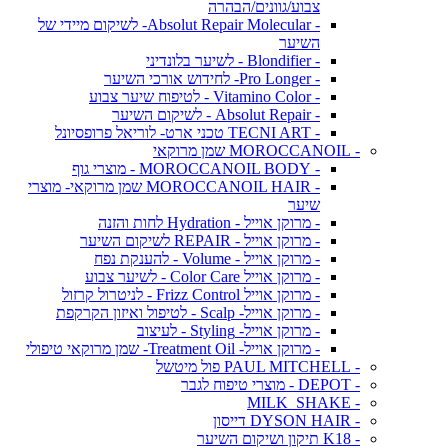
צבוע/גוונים/הבהרה
- Absolut Repair Molecular- לשיקום מיידי של
השיער
- Blondifier - לשיער בלונדיני
- Pro Longer- לחידוש אורכי השיער
- Vitamino Color - לטיפוח שיער צבוע
- Absolut Repair - לשיקום השיער
- TECNI ART טכני ארט- לוריאל פרופסיונל
- MOROCCANOIL שמן מרוקאי
- MOROCCANOIL BODY - מוצרי גוף
- MOROCCANOIL HAIR שמן מרוקאי- מוצרי
שיער
- מרוקן אוייל - Hydration לחות והזנה
- מרוקן אוייל - REPAIR לשיקום השיער
- מרוקן אוייל - Volume - להענקת נפח
- מרוקן אוייל Color Care - לשיער צבוע
- מרוקן אוייל Frizz Control - לניטרול קרזול
- מרוקן אוייל- Scalp - לטיפול ואיזון הקרקפת
- מרוקן אוייל- Styling - לעיצוב
- מרוקן אוייל- Treatment Oil- שמן מרוקאי טיפולי
- PAUL MITCHELL פול מיטשל
- DEPOT - מוצרי טיפוח לגבר
- MILK_SHAKE
- DYSON HAIR דייסון
- K18 תיקון ושיקום השיער