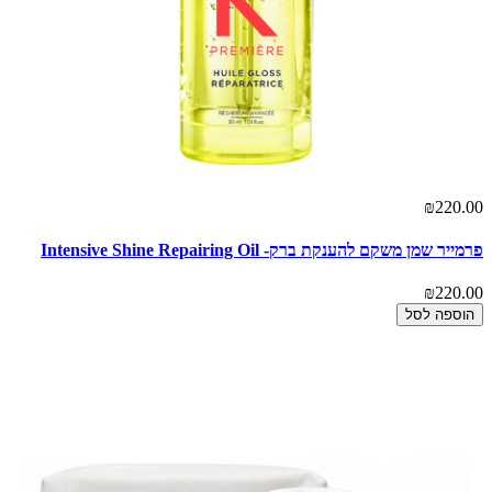
₪220.00
פרמייר שמן משקם להענקת ברק- Intensive Shine Repairing Oil
₪220.00
הוספה לסל