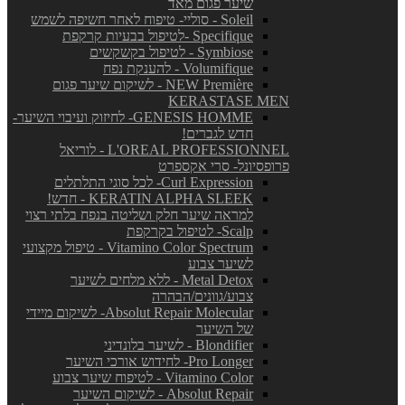
שיער פגום מאד
Soleil - סוליי- טיפוח לאחר חשיפה לשמש
Specifique -לטיפול בבעיות קרקפת
Symbiose - לטיפול בקשקשים
Volumifique - להענקת נפח
NEW Première - לשיקום שיער פגום
KERASTASE MEN
GENESIS HOMME- לחיזוק ועיבוי השיער-
חדש לגברים!
L'OREAL PROFESSIONNEL - לוריאל
פרופסיונל- סרי אקספרט
Curl Expression- לכל סוגי התלתלים
KERATIN ALPHA SLEEK - חדש!
למראה שיער חלק ושליטה בנפח בלתי רצוי
Scalp- לטיפול בקרקפת
Vitamino Color Spectrum - טיפול מקצועי
לשיער צבוע
Metal Detox - ללא מלחים לשיער
צבוע/גוונים/הבהרה
Absolut Repair Molecular- לשיקום מיידי
של השיער
Blondifier - לשיער בלונדיני
Pro Longer- לחידוש אורכי השיער
Vitamino Color - לטיפוח שיער צבוע
Absolut Repair - לשיקום השיער