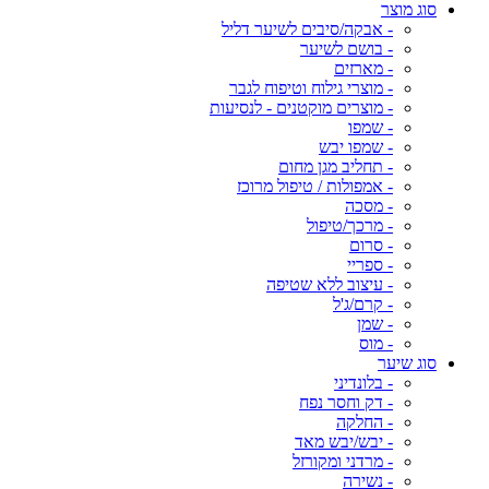
סוג מוצר
- אבקה/סיבים לשיער דליל
- בושם לשיער
- מארזים
- מוצרי גילוח וטיפוח לגבר
- מוצרים מוקטנים - לנסיעות
- שמפו
- שמפו יבש
- תחליב מגן מחום
- אמפולות / טיפול מרוכז
- מסכה
- מרכך/טיפול
- סרום
- ספריי
- עיצוב ללא שטיפה
- קרם/ג'ל
- שמן
- מוס
סוג שיער
- בלונדיני
- דק וחסר נפח
- החלקה
- יבש/יבש מאד
- מרדני ומקורזל
- נשירה