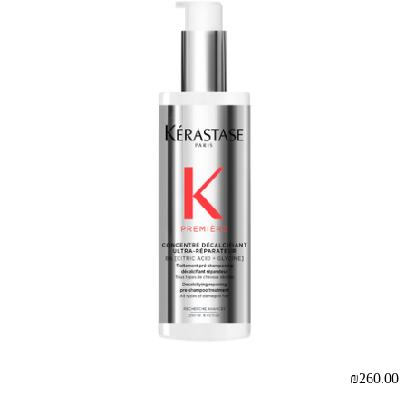
₪260.00