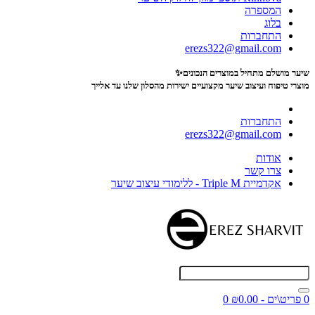
המספרה
בלוג
התחברות
erezs322@gmail.com
שיער מושלם מתחיל במוצרים הנכונים✨
מוצרי טיפוח ועיצוב שיער מקצועיים
ישירות מהסלון שלנו עד אלייך
התחברות
erezs322@gmail.com
אודות
צרו קשר
אקדמיית Triple M - ללימודי עיצוב שיער
0 פריט\ים - ₪0.00
0