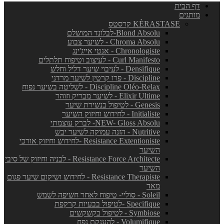
דף הבית
מותגים
KÈRASTASE קרסטס
Blond Absolu-לבלונד המושלם
Chroma Absolu - לשיער צבוע
Chronologiste - אנטי אייג'ינג
Curl Manifesto - לעיצוב וטיפוח תלתלים
Densifique - לעיבוי שיער דליל וחלש
Discipline - פרו קרטין לשיער מרדני
Discipline Oléo-Relax - לשליטה בשיער נפוח
Elixir Ultime - לשיער מבריק וזוהר
Genesis - לטיפול בנשירת שיער
Initialiste - לחידוש וחיזוק השיער
NEW- Gloss Absolu- לברק עוצמתי
Nutritive - הזנה עמוקה לשיער יבש
Resistance Extentioniste -לחידוש וחיזוק אורכי
השיער
Resistance Force Architecte - לבניה וחיזוק של סיבי
השיער
Resistance Therapiste - לחידוש ושיקום שיער פגום
מאד
Soleil - סוליי- טיפוח לאחר חשיפה לשמש
Specifique -לטיפול בבעיות קרקפת
Symbiose - לטיפול בקשקשים
Volumifique - להענקת נפח