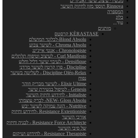
מכשירי עיצוב שיער ואביזרים
Rinnova תוספי מזון לחיזוק השיער
המספרה
בלוג
עוד...
מותגים
KÈRASTASE קרסטס
Blond Absolu-לבלונד המושלם
Chroma Absolu - לשיער צבוע
Chronologiste - אנטי אייג'ינג
Curl Manifesto - לעיצוב וטיפוח תלתלים
Densifique - לעיבוי שיער דליל וחלש
Discipline - פרו קרטין לשיער מרדני
Discipline Oléo-Relax - לשליטה בשיער
נפוח
Elixir Ultime - לשיער מבריק וזוהר
Genesis - לטיפול בנשירת שיער
Initialiste - לחידוש וחיזוק השיער
NEW- Gloss Absolu- לברק עוצמתי
Nutritive - הזנה עמוקה לשיער יבש
Resistance Extentioniste -לחידוש וחיזוק
אורכי השיער
Resistance Force Architecte - לבניה וחיזוק
של סיבי השיער
Resistance Therapiste - לחידוש ושיקום