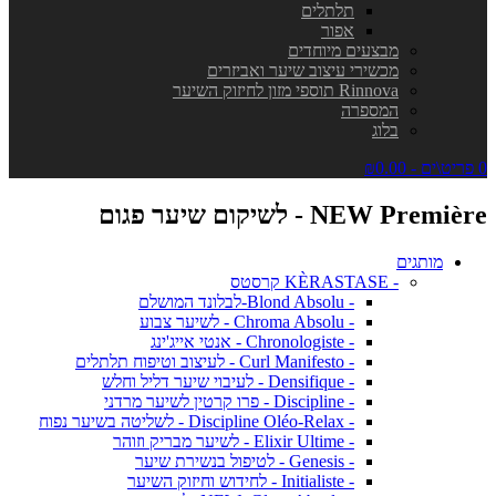
תלתלים
אפור
מבצעים מיוחדים
מכשירי עיצוב שיער ואביזרים
Rinnova תוספי מזון לחיזוק השיער
המספרה
בלוג
0 פריט\ים - ₪0.00
NEW Première - לשיקום שיער פגום
מותגים
- KÈRASTASE קרסטס
- Blond Absolu-לבלונד המושלם
- Chroma Absolu - לשיער צבוע
- Chronologiste - אנטי אייג'ינג
- Curl Manifesto - לעיצוב וטיפוח תלתלים
- Densifique - לעיבוי שיער דליל וחלש
- Discipline - פרו קרטין לשיער מרדני
- Discipline Oléo-Relax - לשליטה בשיער נפוח
- Elixir Ultime - לשיער מבריק וזוהר
- Genesis - לטיפול בנשירת שיער
- Initialiste - לחידוש וחיזוק השיער