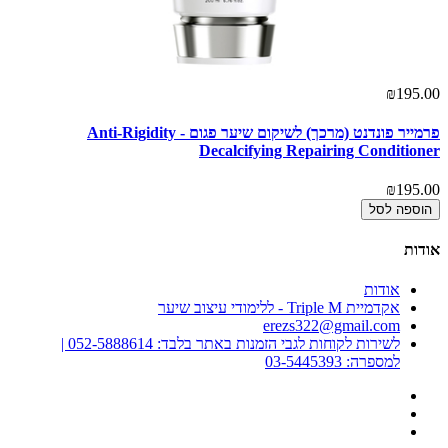
₪195.00
פרמייר פונדנט (מרכך) לשיקום שיער פגום - Anti-Rigidity
Decalcifying Repairing Conditioner
₪195.00
הוספה לסל
אודות
אודות
אקדמיית Triple M - ללימודי עיצוב שיער
erezs322@gmail.com
לשירות לקוחות לגבי הזמנות באתר בלבד: 052-5888614 |
למספרה: 03-5445393