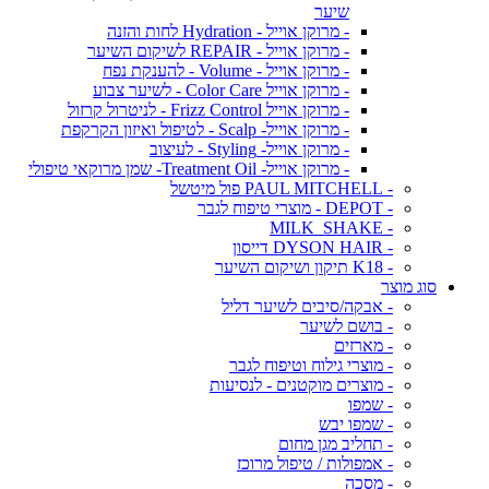
שיער
- מרוקן אוייל - Hydration לחות והזנה
- מרוקן אוייל - REPAIR לשיקום השיער
- מרוקן אוייל - Volume - להענקת נפח
- מרוקן אוייל Color Care - לשיער צבוע
- מרוקן אוייל Frizz Control - לניטרול קרזול
- מרוקן אוייל- Scalp - לטיפול ואיזון הקרקפת
- מרוקן אוייל- Styling - לעיצוב
- מרוקן אוייל- Treatment Oil- שמן מרוקאי טיפולי
- PAUL MITCHELL פול מיטשל
- DEPOT - מוצרי טיפוח לגבר
- MILK_SHAKE
- DYSON HAIR דייסון
- K18 תיקון ושיקום השיער
סוג מוצר
- אבקה/סיבים לשיער דליל
- בושם לשיער
- מארזים
- מוצרי גילוח וטיפוח לגבר
- מוצרים מוקטנים - לנסיעות
- שמפו
- שמפו יבש
- תחליב מגן מחום
- אמפולות / טיפול מרוכז
- מסכה