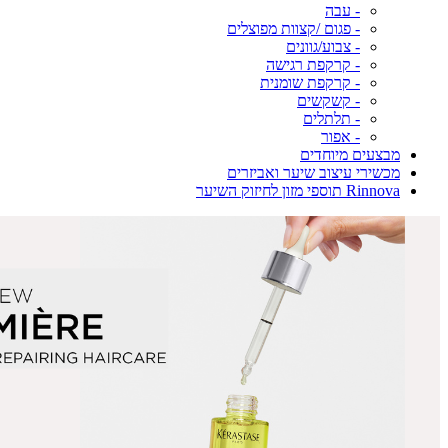
- עבה
- פגום /קצוות מפוצלים
- צבוע/גוונים
- קרקפת רגישה
- קרקפת שומנית
- קשקשים
- תלתלים
- אפור
מבצעים מיוחדים
מכשירי עיצוב שיער ואביזרים
Rinnova תוספי מזון לחיזוק השיער