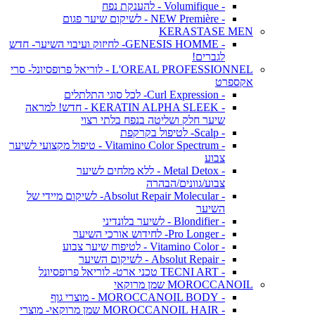
- Volumifique - להענקת נפח
- NEW Première - לשיקום שיער פגום
KERASTASE MEN
- GENESIS HOMME- לחיזוק ועיבוי השיער- חדש
לגברים!
L'OREAL PROFESSIONNEL - לוריאל פרופסיונל- סרי
אקספרט
- Curl Expression- לכל סוגי התלתלים
- KERATIN ALPHA SLEEK - חדש! למראה
שיער חלק ושליטה בנפח בלתי רצוי
- Scalp- לטיפול בקרקפת
- Vitamino Color Spectrum - טיפול מקצועי לשיער
צבוע
- Metal Detox - ללא מלחים לשיער
צבוע/גוונים/הבהרה
- Absolut Repair Molecular- לשיקום מיידי של
השיער
- Blondifier - לשיער בלונדיני
- Pro Longer- לחידוש אורכי השיער
- Vitamino Color - לטיפוח שיער צבוע
- Absolut Repair - לשיקום השיער
- TECNI ART טכני ארט- לוריאל פרופסיונל
MOROCCANOIL שמן מרוקאי
- MOROCCANOIL BODY - מוצרי גוף
- MOROCCANOIL HAIR שמן מרוקאי- מוצרי