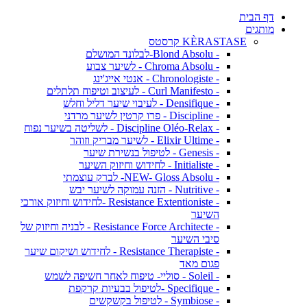
דף הבית
מותגים
KÈRASTASE קרסטס
- Blond Absolu-לבלונד המושלם
- Chroma Absolu - לשיער צבוע
- Chronologiste - אנטי אייג'ינג
- Curl Manifesto - לעיצוב וטיפוח תלתלים
- Densifique - לעיבוי שיער דליל וחלש
- Discipline - פרו קרטין לשיער מרדני
- Discipline Oléo-Relax - לשליטה בשיער נפוח
- Elixir Ultime - לשיער מבריק וזוהר
- Genesis - לטיפול בנשירת שיער
- Initialiste - לחידוש וחיזוק השיער
- NEW- Gloss Absolu- לברק עוצמתי
- Nutritive - הזנה עמוקה לשיער יבש
- Resistance Extentioniste -לחידוש וחיזוק אורכי
השיער
- Resistance Force Architecte - לבניה וחיזוק של
סיבי השיער
- Resistance Therapiste - לחידוש ושיקום שיער
פגום מאד
- Soleil - סוליי- טיפוח לאחר חשיפה לשמש
- Specifique -לטיפול בבעיות קרקפת
- Symbiose - לטיפול בקשקשים