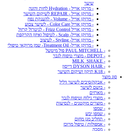
שיער
- מרוקן אוייל - Hydration לחות והזנה
- מרוקן אוייל - REPAIR לשיקום השיער
- מרוקן אוייל - Volume - להענקת נפח
- מרוקן אוייל Color Care - לשיער צבוע
- מרוקן אוייל Frizz Control - לניטרול קרזול
- מרוקן אוייל- Scalp - לטיפול ואיזון הקרקפת
- מרוקן אוייל- Styling - לעיצוב
- מרוקן אוייל- Treatment Oil- שמן מרוקאי טיפולי
- PAUL MITCHELL פול מיטשל
- DEPOT - מוצרי טיפוח לגבר
- MILK_SHAKE
- DYSON HAIR דייסון
- K18 תיקון ושיקום השיער
סוג מוצר
- אבקה/סיבים לשיער דליל
- בושם לשיער
- מארזים
- מוצרי גילוח וטיפוח לגבר
- מוצרים מוקטנים - לנסיעות
- שמפו
- שמפו יבש
- תחליב מגן מחום
- אמפולות / טיפול מרוכז
- מסכה