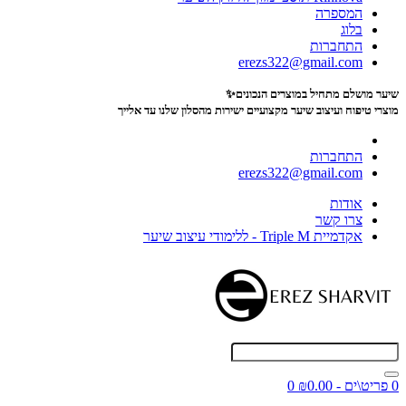
המספרה
בלוג
התחברות
erezs322@gmail.com
שיער מושלם מתחיל במוצרים הנכונים✨
מוצרי טיפוח ועיצוב שיער מקצועיים
ישירות מהסלון שלנו עד אלייך
התחברות
erezs322@gmail.com
אודות
צרו קשר
אקדמיית Triple M - ללימודי עיצוב שיער
0 פריט\ים - ₪0.00
0