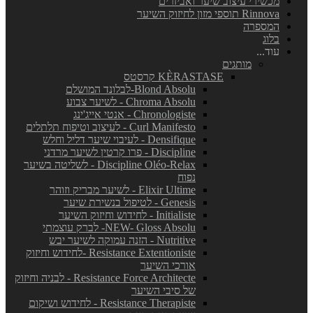
מכשירי עיצוב שיער ואביזרים
Rinnova תוספי מזון לחיזוק השיער
המספרה
בלוג
עוד...
מותגים
KÈRASTASE קרסטס
Blond Absolu-לבלונד המושלם
Chroma Absolu - לשיער צבוע
Chronologiste - אנטי אייג'ינג
Curl Manifesto - לעיצוב וטיפוח תלתלים
Densifique - לעיבוי שיער דליל וחלש
Discipline - פרו קרטין לשיער מרדני
Discipline Oléo-Relax - לשליטה בשיער
נפוח
Elixir Ultime - לשיער מבריק וזוהר
Genesis - לטיפול בנשירת שיער
Initialiste - לחידוש וחיזוק השיער
NEW- Gloss Absolu- לברק עוצמתי
Nutritive - הזנה עמוקה לשיער יבש
Resistance Extentioniste -לחידוש וחיזוק
אורכי השיער
Resistance Force Architecte - לבניה וחיזוק
של סיבי השיער
Resistance Therapiste - לחידוש ושיקום