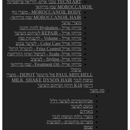
TECNI ART טכני ארט- לוריאל פרופסיונל
MOROCCANOIL שמן מרוקאי
MOROCCANOIL BODY - מוצרי גוף
MOROCCANOIL HAIR שמן מרוקאי-
מוצרי שיער
מרוקן אוייל - Hydration לחות והזנה
מרוקן אוייל - REPAIR לשיקום השיער
מרוקן אוייל - Volume - להענקת נפח
מרוקן אוייל Color Care - לשיער צבוע
מרוקן אוייל Frizz Control - לניטרול קרזול
מרוקן אוייל- Scalp - לטיפול ואיזון הקרקפת
מרוקן אוייל- Styling - לעיצוב
מרוקן אוייל- Treatment Oil- שמן מרוקאי
טיפולי
PAUL MITCHELL פול מיטשל
DEPOT - מוצרי
טיפוח לגבר
DYSON HAIR
MILK_SHAKE
דייסון
K18 תיקון ושיקום השיער
סוג מוצר
אבקה/סיבים לשיער דליל
בושם לשיער
מארזים
מוצרי גילוח וטיפוח לגבר
מוצרים מוקטנים - לנסיעות
שמפו