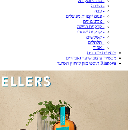
- מרדני ומקורזל
- נשירה
- עבה
- פגום /קצוות מפוצלים
- צבוע/גוונים
- קרקפת רגישה
- קרקפת שומנית
- קשקשים
- תלתלים
- אפור
מבצעים מיוחדים
מכשירי עיצוב שיער ואביזרים
Rinnova תוספי מזון לחיזוק השיער