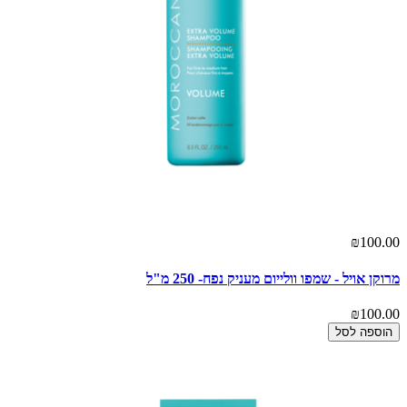
₪100.00
מרוקן אויל - שמפו וולייום מעניק נפח- 250 מ"ל
₪100.00
הוספה לסל