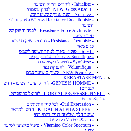
- Initialiste - לחידוש וחיזוק השיער
- NEW- Gloss Absolu- לברק עוצמתי
- Nutritive - הזנה עמוקה לשיער יבש
- Resistance Extentioniste -לחידוש וחיזוק אורכי
השיער
- Resistance Force Architecte - לבניה וחיזוק של
סיבי השיער
- Resistance Therapiste - לחידוש ושיקום שיער
פגום מאד
- Soleil - סוליי- טיפוח לאחר חשיפה לשמש
- Specifique -לטיפול בבעיות קרקפת
- Symbiose - לטיפול בקשקשים
- Volumifique - להענקת נפח
- NEW Première - לשיקום שיער פגום
- KERASTASE MEN
- GENESIS HOMME- לחיזוק ועיבוי השיער- חדש
לגברים!
- L'OREAL PROFESSIONNEL - לוריאל פרופסיונל-
סרי אקספרט
- Curl Expression- לכל סוגי התלתלים
- KERATIN ALPHA SLEEK - חדש! למראה
שיער חלק ושליטה בנפח בלתי רצוי
- Scalp- לטיפול בקרקפת
- Vitamino Color Spectrum - טיפול מקצועי לשיער
צבוע