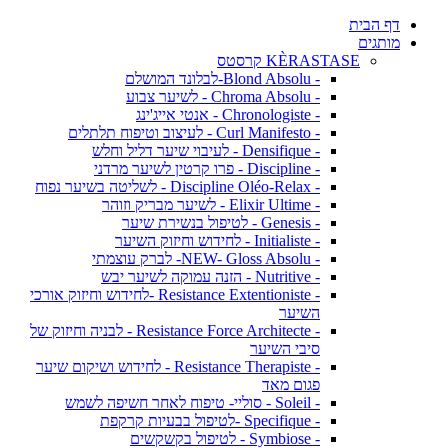
דף הבית
מותגים
KÈRASTASE קרסטס
- Blond Absolu-לבלונד המושלם
- Chroma Absolu - לשיער צבוע
- Chronologiste - אנטי אייג'ינג
- Curl Manifesto - לעיצוב וטיפוח תלתלים
- Densifique - לעיבוי שיער דליל וחלש
- Discipline - פרו קרטין לשיער מרדני
- Discipline Oléo-Relax - לשליטה בשיער נפוח
- Elixir Ultime - לשיער מבריק וזוהר
- Genesis - לטיפול בנשירת שיער
- Initialiste - לחידוש וחיזוק השיער
- NEW- Gloss Absolu- לברק עוצמתי
- Nutritive - הזנה עמוקה לשיער יבש
- Resistance Extentioniste -לחידוש וחיזוק אורכי
השיער
- Resistance Force Architecte - לבניה וחיזוק של
סיבי השיער
- Resistance Therapiste - לחידוש ושיקום שיער
פגום מאד
- Soleil - סוליי- טיפוח לאחר חשיפה לשמש
- Specifique -לטיפול בבעיות קרקפת
- Symbiose - לטיפול בקשקשים