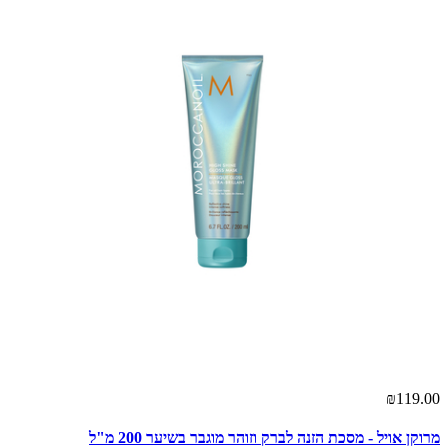
₪119.00
מרוקן אויל - מסכת הזנה לברק וזוהר מוגבר בשיער 200 מ"ל