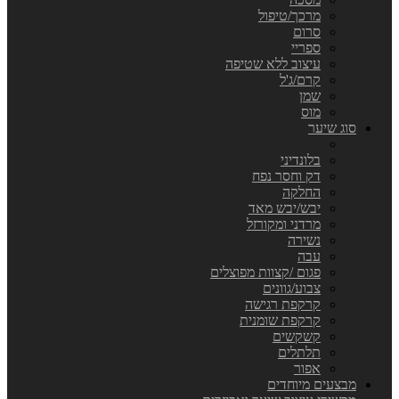
מרכך/טיפול
סרום
ספריי
עיצוב ללא שטיפה
קרם/ג'ל
שמן
מוס
סוג שיער
בלונדיני
דק וחסר נפח
החלקה
יבש/יבש מאד
מרדני ומקורזל
נשירה
עבה
פגום /קצוות מפוצלים
צבוע/גוונים
קרקפת רגישה
קרקפת שומנית
קשקשים
תלתלים
אפור
מבצעים מיוחדים