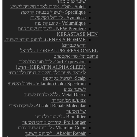
שיער פגום מאד
Soleil - סוליי- טיפוח לאחר חשיפה לשמש
Specifique -לטיפול בבעיות קרקפת
Symbiose - לטיפול בקשקשים
Volumifique - להענקת נפח
NEW Première - לשיקום שיער פגום
KERASTASE MEN
GENESIS HOMME- לחיזוק ועיבוי השיער-
חדש לגברים!
L'OREAL PROFESSIONNEL - לוריאל
פרופסיונל- סרי אקספרט
Curl Expression- לכל סוגי התלתלים
KERATIN ALPHA SLEEK - חדש!
למראה שיער חלק ושליטה בנפח בלתי רצוי
Scalp- לטיפול בקרקפת
Vitamino Color Spectrum - טיפול מקצועי
לשיער צבוע
Metal Detox - ללא מלחים לשיער
צבוע/גוונים/הבהרה
Absolut Repair Molecular- לשיקום מיידי
של השיער
Blondifier - לשיער בלונדיני
Pro Longer- לחידוש אורכי השיער
Vitamino Color - לטיפוח שיער צבוע
Absolut Repair - לשיקום השיער