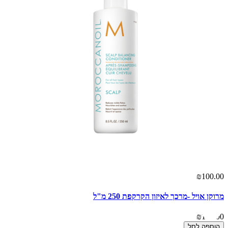
₪100.00
מרוקן אויל -מרכך לאיזון הקרקפת 250 מ"ל
₪100.00
הוספה לסל