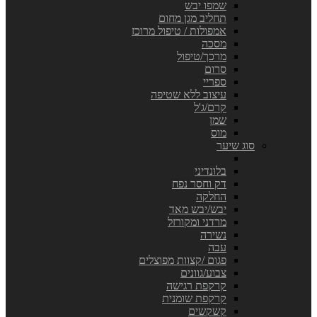
שמפו יבש
תחליב מגן מחום
אמפולות / טיפול מרוכז
מסכה
מרכך/טיפול
סרום
ספריי
עיצוב ללא שטיפה
קרם/ג'ל
שמן
מוס
סוג שיער
בלונדיני
דק וחסר נפח
החלקה
יבש/יבש מאד
מרדני ומקורזל
נשירה
עבה
פגום /קצוות מפוצלים
צבוע/גוונים
קרקפת רגישה
קרקפת שומנית
קשקשים