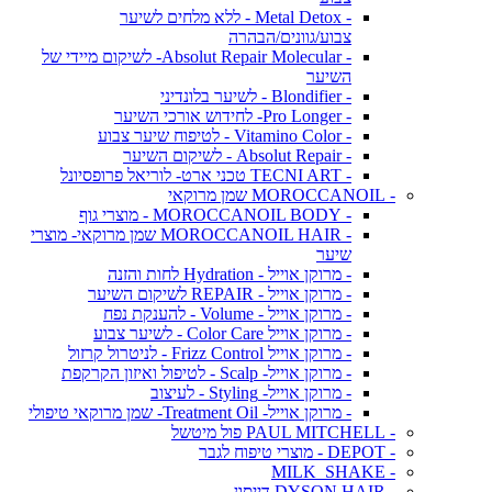
- Metal Detox - ללא מלחים לשיער
צבוע/גוונים/הבהרה
- Absolut Repair Molecular- לשיקום מיידי של
השיער
- Blondifier - לשיער בלונדיני
- Pro Longer- לחידוש אורכי השיער
- Vitamino Color - לטיפוח שיער צבוע
- Absolut Repair - לשיקום השיער
- TECNI ART טכני ארט- לוריאל פרופסיונל
- MOROCCANOIL שמן מרוקאי
- MOROCCANOIL BODY - מוצרי גוף
- MOROCCANOIL HAIR שמן מרוקאי- מוצרי
שיער
- מרוקן אוייל - Hydration לחות והזנה
- מרוקן אוייל - REPAIR לשיקום השיער
- מרוקן אוייל - Volume - להענקת נפח
- מרוקן אוייל Color Care - לשיער צבוע
- מרוקן אוייל Frizz Control - לניטרול קרזול
- מרוקן אוייל- Scalp - לטיפול ואיזון הקרקפת
- מרוקן אוייל- Styling - לעיצוב
- מרוקן אוייל- Treatment Oil- שמן מרוקאי טיפולי
- PAUL MITCHELL פול מיטשל
- DEPOT - מוצרי טיפוח לגבר
- MILK_SHAKE
- DYSON HAIR דייסון