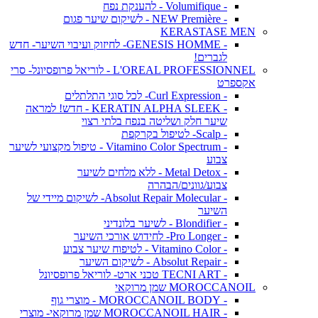
- Volumifique - להענקת נפח
- NEW Première - לשיקום שיער פגום
KERASTASE MEN
- GENESIS HOMME- לחיזוק ועיבוי השיער- חדש
לגברים!
L'OREAL PROFESSIONNEL - לוריאל פרופסיונל- סרי
אקספרט
- Curl Expression- לכל סוגי התלתלים
- KERATIN ALPHA SLEEK - חדש! למראה
שיער חלק ושליטה בנפח בלתי רצוי
- Scalp- לטיפול בקרקפת
- Vitamino Color Spectrum - טיפול מקצועי לשיער
צבוע
- Metal Detox - ללא מלחים לשיער
צבוע/גוונים/הבהרה
- Absolut Repair Molecular- לשיקום מיידי של
השיער
- Blondifier - לשיער בלונדיני
- Pro Longer- לחידוש אורכי השיער
- Vitamino Color - לטיפוח שיער צבוע
- Absolut Repair - לשיקום השיער
- TECNI ART טכני ארט- לוריאל פרופסיונל
MOROCCANOIL שמן מרוקאי
- MOROCCANOIL BODY - מוצרי גוף
- MOROCCANOIL HAIR שמן מרוקאי- מוצרי