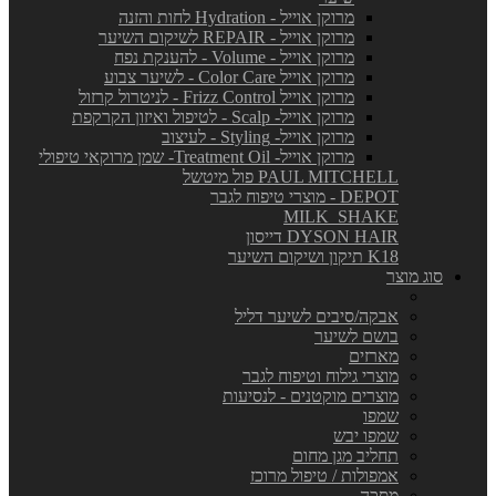
מרוקן אוייל - Hydration לחות והזנה
מרוקן אוייל - REPAIR לשיקום השיער
מרוקן אוייל - Volume - להענקת נפח
מרוקן אוייל Color Care - לשיער צבוע
מרוקן אוייל Frizz Control - לניטרול קרזול
מרוקן אוייל- Scalp - לטיפול ואיזון הקרקפת
מרוקן אוייל- Styling - לעיצוב
מרוקן אוייל- Treatment Oil- שמן מרוקאי טיפולי
PAUL MITCHELL פול מיטשל
DEPOT - מוצרי טיפוח לגבר
MILK_SHAKE
DYSON HAIR דייסון
K18 תיקון ושיקום השיער
סוג מוצר
אבקה/סיבים לשיער דליל
בושם לשיער
מארזים
מוצרי גילוח וטיפוח לגבר
מוצרים מוקטנים - לנסיעות
שמפו
שמפו יבש
תחליב מגן מחום
אמפולות / טיפול מרוכז
מסכה