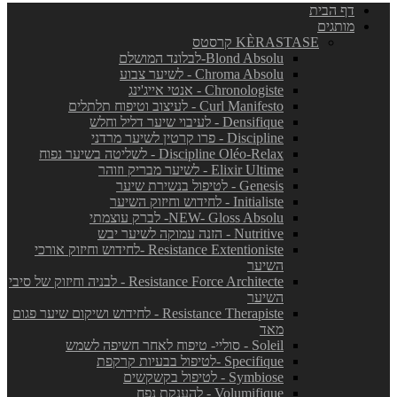
דף הבית
מותגים
KÈRASTASE קרסטס
Blond Absolu-לבלונד המושלם
Chroma Absolu - לשיער צבוע
Chronologiste - אנטי אייג'ינג
Curl Manifesto - לעיצוב וטיפוח תלתלים
Densifique - לעיבוי שיער דליל וחלש
Discipline - פרו קרטין לשיער מרדני
Discipline Oléo-Relax - לשליטה בשיער נפוח
Elixir Ultime - לשיער מבריק וזוהר
Genesis - לטיפול בנשירת שיער
Initialiste - לחידוש וחיזוק השיער
NEW- Gloss Absolu- לברק עוצמתי
Nutritive - הזנה עמוקה לשיער יבש
Resistance Extentioniste -לחידוש וחיזוק אורכי
השיער
Resistance Force Architecte - לבניה וחיזוק של סיבי
השיער
Resistance Therapiste - לחידוש ושיקום שיער פגום
מאד
Soleil - סוליי- טיפוח לאחר חשיפה לשמש
Specifique -לטיפול בבעיות קרקפת
Symbiose - לטיפול בקשקשים
Volumifique - להענקת נפח