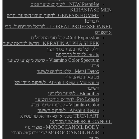
NEW Première - לשיקום שיער פגום
KERASTASE MEN
GENESIS HOMME- לחיזוק ועיבוי השיער- חדש
לגברים!
L'OREAL PROFESSIONNEL - לוריאל פרופסיונל- סרי
אקספרט
Curl Expression- לכל סוגי התלתלים
KERATIN ALPHA SLEEK - חדש! למראה שיער
חלק ושליטה בנפח בלתי רצוי
Scalp- לטיפול בקרקפת
Vitamino Color Spectrum - טיפול מקצועי לשיער
צבוע
Metal Detox - ללא מלחים לשיער
צבוע/גוונים/הבהרה
Absolut Repair Molecular- לשיקום מיידי של
השיער
Blondifier - לשיער בלונדיני
Pro Longer- לחידוש אורכי השיער
Vitamino Color - לטיפוח שיער צבוע
Absolut Repair - לשיקום השיער
TECNI ART טכני ארט- לוריאל פרופסיונל
MOROCCANOIL שמן מרוקאי
MOROCCANOIL BODY - מוצרי גוף
MOROCCANOIL HAIR שמן מרוקאי- מוצרי
שיער