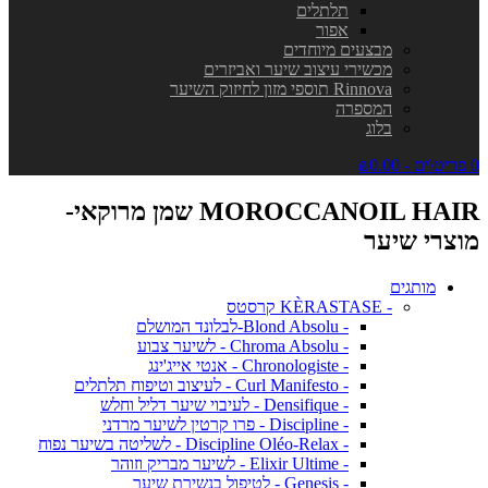
תלתלים
אפור
מבצעים מיוחדים
מכשירי עיצוב שיער ואביזרים
Rinnova תוספי מזון לחיזוק השיער
המספרה
בלוג
0 פריט\ים - ₪0.00
MOROCCANOIL HAIR שמן מרוקאי-
מוצרי שיער
מותגים
- KÈRASTASE קרסטס
- Blond Absolu-לבלונד המושלם
- Chroma Absolu - לשיער צבוע
- Chronologiste - אנטי אייג'ינג
- Curl Manifesto - לעיצוב וטיפוח תלתלים
- Densifique - לעיבוי שיער דליל וחלש
- Discipline - פרו קרטין לשיער מרדני
- Discipline Oléo-Relax - לשליטה בשיער נפוח
- Elixir Ultime - לשיער מבריק וזוהר
- Genesis - לטיפול בנשירת שיער