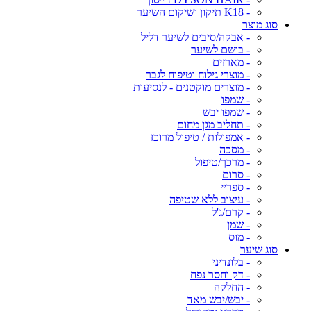
- K18 תיקון ושיקום השיער
סוג מוצר
- אבקה/סיבים לשיער דליל
- בושם לשיער
- מארזים
- מוצרי גילוח וטיפוח לגבר
- מוצרים מוקטנים - לנסיעות
- שמפו
- שמפו יבש
- תחליב מגן מחום
- אמפולות / טיפול מרוכז
- מסכה
- מרכך/טיפול
- סרום
- ספריי
- עיצוב ללא שטיפה
- קרם/ג'ל
- שמן
- מוס
סוג שיער
- בלונדיני
- דק וחסר נפח
- החלקה
- יבש/יבש מאד