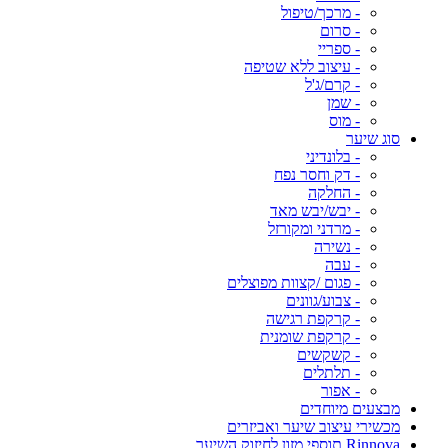
- מרכך/טיפול
- סרום
- ספריי
- עיצוב ללא שטיפה
- קרם/ג'ל
- שמן
- מוס
סוג שיער
- בלונדיני
- דק וחסר נפח
- החלקה
- יבש/יבש מאד
- מרדני ומקורזל
- נשירה
- עבה
- פגום /קצוות מפוצלים
- צבוע/גוונים
- קרקפת רגישה
- קרקפת שומנית
- קשקשים
- תלתלים
- אפור
מבצעים מיוחדים
מכשירי עיצוב שיער ואביזרים
Rinnova תוספי מזון לחיזוק השיער