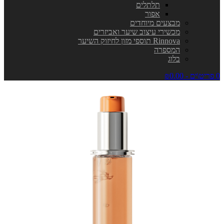
תלתלים
אפור
מבצעים מיוחדים
מכשירי עיצוב שיער ואביזרים
Rinnova תוספי מזון לחיזוק השיער
המספרה
בלוג
0 פריט\ים - ₪0.00