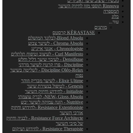
מכשירי עיצוב שיער ואביזרים
Rinnova תוספי מזון לחיזוק השיער
המספרה
בלוג
עוד...
מותגים
KÈRASTASE קרסטס
Blond Absolu-לבלונד המושלם
Chroma Absolu - לשיער צבוע
Chronologiste - אנטי אייג'ינג
Curl Manifesto - לעיצוב וטיפוח תלתלים
Densifique - לעיבוי שיער דליל וחלש
Discipline - פרו קרטין לשיער מרדני
Discipline Oléo-Relax - לשליטה בשיער
נפוח
Elixir Ultime - לשיער מבריק וזוהר
Genesis - לטיפול בנשירת שיער
Initialiste - לחידוש וחיזוק השיער
NEW- Gloss Absolu- לברק עוצמתי
Nutritive - הזנה עמוקה לשיער יבש
Resistance Extentioniste -לחידוש וחיזוק
אורכי השיער
Resistance Force Architecte - לבניה וחיזוק
של סיבי השיער
Resistance Therapiste - לחידוש ושיקום