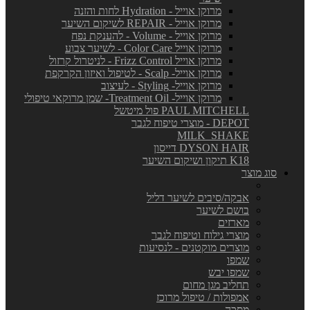
מרוקן אוייל - Hydration לחות והזנה
מרוקן אוייל - REPAIR לשיקום השיער
מרוקן אוייל - Volume - להענקת נפח
מרוקן אוייל Color Care - לשיער צבוע
מרוקן אוייל Frizz Control - לניטרול קרזול
מרוקן אוייל- Scalp - לטיפול ואיזון הקרקפת
מרוקן אוייל- Styling - לעיצוב
מרוקן אוייל- Treatment Oil- שמן מרוקאי טיפולי
PAUL MITCHELL פול מיטשל
DEPOT - מוצרי טיפוח לגבר
MILK_SHAKE
DYSON HAIR דייסון
K18 תיקון ושיקום השיער
סוג מוצר
אבקה/סיבים לשיער דליל
בושם לשיער
מארזים
מוצרי גילוח וטיפוח לגבר
מוצרים מוקטנים - לנסיעות
שמפו
שמפו יבש
תחליב מגן מחום
אמפולות / טיפול מרוכז
מסכה