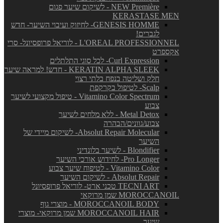
NEW Première - לשיקום שיער פגום
KERASTASE MEN
GENESIS HOMME- לחיזוק ועיבוי השיער- חדש
לגברים!
L'OREAL PROFESSIONNEL - לוריאל פרופסיונל- סרי
אקספרט
Curl Expression- לכל סוגי התלתלים
KERATIN ALPHA SLEEK - חדש! למראה שיער
חלק ושליטה בנפח בלתי רצוי
Scalp- לטיפול בקרקפת
Vitamino Color Spectrum - טיפול מקצועי לשיער
צבוע
Metal Detox - ללא מלחים לשיער
צבוע/גוונים/הבהרה
Absolut Repair Molecular- לשיקום מיידי של
השיער
Blondifier - לשיער בלונדיני
Pro Longer- לחידוש אורכי השיער
Vitamino Color - לטיפוח שיער צבוע
Absolut Repair - לשיקום השיער
TECNI ART טכני ארט- לוריאל פרופסיונל
MOROCCANOIL שמן מרוקאי
MOROCCANOIL BODY - מוצרי גוף
MOROCCANOIL HAIR שמן מרוקאי- מוצרי
שיער