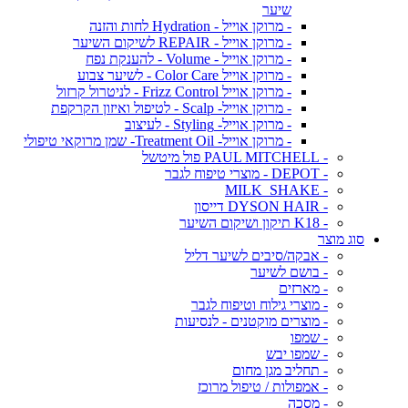
שיער
- מרוקן אוייל - Hydration לחות והזנה
- מרוקן אוייל - REPAIR לשיקום השיער
- מרוקן אוייל - Volume - להענקת נפח
- מרוקן אוייל Color Care - לשיער צבוע
- מרוקן אוייל Frizz Control - לניטרול קרזול
- מרוקן אוייל- Scalp - לטיפול ואיזון הקרקפת
- מרוקן אוייל- Styling - לעיצוב
- מרוקן אוייל- Treatment Oil- שמן מרוקאי טיפולי
- PAUL MITCHELL פול מיטשל
- DEPOT - מוצרי טיפוח לגבר
- MILK_SHAKE
- DYSON HAIR דייסון
- K18 תיקון ושיקום השיער
סוג מוצר
- אבקה/סיבים לשיער דליל
- בושם לשיער
- מארזים
- מוצרי גילוח וטיפוח לגבר
- מוצרים מוקטנים - לנסיעות
- שמפו
- שמפו יבש
- תחליב מגן מחום
- אמפולות / טיפול מרוכז
- מסכה