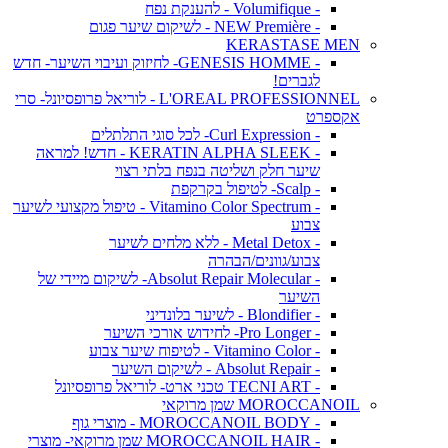
- Volumifique - להענקת נפח
- NEW Première - לשיקום שיער פגום
KERASTASE MEN
- GENESIS HOMME- לחיזוק ועיבוי השיער- חדש
לגברים!
L'OREAL PROFESSIONNEL - לוריאל פרופסיונל- סרי
אקספרט
- Curl Expression- לכל סוגי התלתלים
- KERATIN ALPHA SLEEK - חדש! למראה
שיער חלק ושליטה בנפח בלתי רצוי
- Scalp- לטיפול בקרקפת
- Vitamino Color Spectrum - טיפול מקצועי לשיער
צבוע
- Metal Detox - ללא מלחים לשיער
צבוע/גוונים/הבהרה
- Absolut Repair Molecular- לשיקום מיידי של
השיער
- Blondifier - לשיער בלונדיני
- Pro Longer- לחידוש אורכי השיער
- Vitamino Color - לטיפוח שיער צבוע
- Absolut Repair - לשיקום השיער
- TECNI ART טכני ארט- לוריאל פרופסיונל
MOROCCANOIL שמן מרוקאי
- MOROCCANOIL BODY - מוצרי גוף
- MOROCCANOIL HAIR שמן מרוקאי- מוצרי