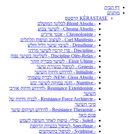
דף הבית
מותגים
KÈRASTASE קרסטס
- Blond Absolu-לבלונד המושלם
- Chroma Absolu - לשיער צבוע
- Chronologiste - אנטי אייג'ינג
- Curl Manifesto - לעיצוב וטיפוח תלתלים
- Densifique - לעיבוי שיער דליל וחלש
- Discipline - פרו קרטין לשיער מרדני
- Discipline Oléo-Relax - לשליטה בשיער נפוח
- Elixir Ultime - לשיער מבריק וזוהר
- Genesis - לטיפול בנשירת שיער
- Initialiste - לחידוש וחיזוק השיער
- NEW- Gloss Absolu- לברק עוצמתי
- Nutritive - הזנה עמוקה לשיער יבש
- Resistance Extentioniste -לחידוש וחיזוק אורכי
השיער
- Resistance Force Architecte - לבניה וחיזוק של
סיבי השיער
- Resistance Therapiste - לחידוש ושיקום שיער
פגום מאד
- Soleil - סוליי- טיפוח לאחר חשיפה לשמש
- Specifique -לטיפול בבעיות קרקפת
- Symbiose - לטיפול בקשקשים