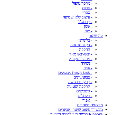
- מרכך/טיפול
- סרום
- ספריי
- עיצוב ללא שטיפה
- קרם/ג'ל
- שמן
- מוס
סוג שיער
- בלונדיני
- דק וחסר נפח
- החלקה
- יבש/יבש מאד
- מרדני ומקורזל
- נשירה
- עבה
- פגום /קצוות מפוצלים
- צבוע/גוונים
- קרקפת רגישה
- קרקפת שומנית
- קשקשים
- תלתלים
- אפור
מבצעים מיוחדים
מכשירי עיצוב שיער ואביזרים
Rinnova תוספי מזון לחיזוק השיער