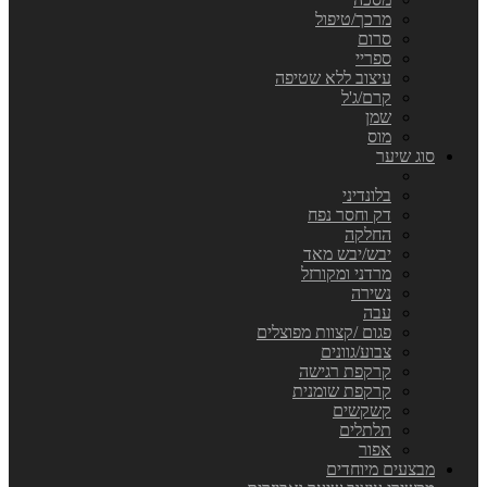
מרכך/טיפול
סרום
ספריי
עיצוב ללא שטיפה
קרם/ג'ל
שמן
מוס
סוג שיער
בלונדיני
דק וחסר נפח
החלקה
יבש/יבש מאד
מרדני ומקורזל
נשירה
עבה
פגום /קצוות מפוצלים
צבוע/גוונים
קרקפת רגישה
קרקפת שומנית
קשקשים
תלתלים
אפור
מבצעים מיוחדים