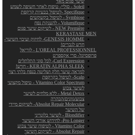
שיער פגום מאד
Soleil - סוליי- טיפוח לאחר חשיפה לשמש
Specifique -לטיפול בבעיות קרקפת
Symbiose - לטיפול בקשקשים
Volumifique - להענקת נפח
NEW Première - לשיקום שיער פגום
KERASTASE MEN
GENESIS HOMME- לחיזוק ועיבוי השיער-
חדש לגברים!
L'OREAL PROFESSIONNEL - לוריאל
פרופסיונל- סרי אקספרט
Curl Expression- לכל סוגי התלתלים
KERATIN ALPHA SLEEK - חדש!
למראה שיער חלק ושליטה בנפח בלתי רצוי
Scalp- לטיפול בקרקפת
Vitamino Color Spectrum - טיפול מקצועי
לשיער צבוע
Metal Detox - ללא מלחים לשיער
צבוע/גוונים/הבהרה
Absolut Repair Molecular- לשיקום מיידי
של השיער
Blondifier - לשיער בלונדיני
Pro Longer- לחידוש אורכי השיער
Vitamino Color - לטיפוח שיער צבוע
Absolut Repair - לשיקום השיער