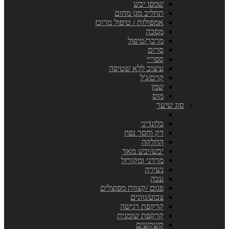
שמפו יבש
תחליב מגן מחום
אמפולות / טיפול מרוכז
מסכה
מרכך/טיפול
סרום
ספריי
עיצוב ללא שטיפה
קרם/ג'ל
שמן
מוס
סוג שיער
בלונדיני
דק וחסר נפח
החלקה
יבש/יבש מאד
מרדני ומקורזל
נשירה
עבה
פגום /קצוות מפוצלים
צבוע/גוונים
קרקפת רגישה
קרקפת שומנית
קשקשים