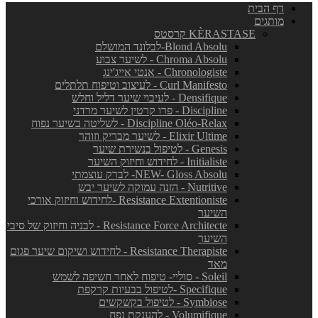
דף הבית
מותגים
KÈRASTASE קרסטס
Blond Absolu-לבלונד המושלם
Chroma Absolu - לשיער צבוע
Chronologiste - אנטי אייג'ינג
Curl Manifesto - לעיצוב וטיפוח תלתלים
Densifique - לעיבוי שיער דליל וחלש
Discipline - פרו קרטין לשיער מרדני
Discipline Oléo-Relax - לשליטה בשיער נפוח
Elixir Ultime - לשיער מבריק וזוהר
Genesis - לטיפול בנשירת שיער
Initialiste - לחידוש וחיזוק השיער
NEW- Gloss Absolu- לברק עוצמתי
Nutritive - הזנה עמוקה לשיער יבש
Resistance Extentioniste -לחידוש וחיזוק אורכי
השיער
Resistance Force Architecte - לבניה וחיזוק של סיבי
השיער
Resistance Therapiste - לחידוש ושיקום שיער פגום
מאד
Soleil - סוליי- טיפוח לאחר חשיפה לשמש
Specifique -לטיפול בבעיות קרקפת
Symbiose - לטיפול בקשקשים
Volumifique - להענקת נפח