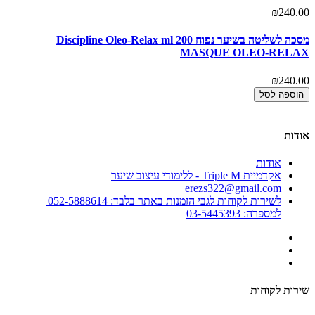
₪240.00
אז
00
מסכה לשליטה בשיער נפוח Discipline Oleo-Relax ml 200
MASQUE OLEO-RELAX
X
₪240.00
00
הוספה לסל
אודות
אודות
אקדמיית Triple M - ללימודי עיצוב שיער
erezs322@gmail.com
לשירות לקוחות לגבי הזמנות באתר בלבד: 052-5888614 |
למספרה: 03-5445393
שירות לקוחות