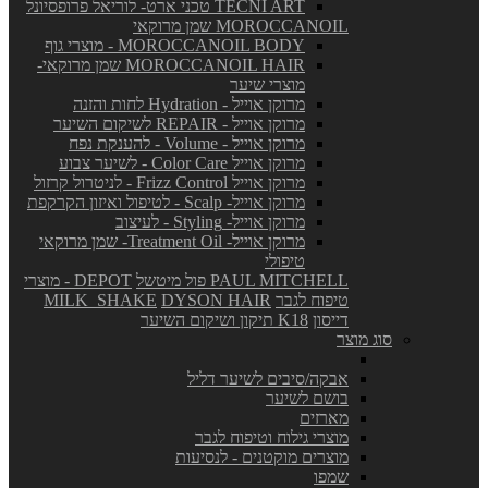
TECNI ART טכני ארט- לוריאל פרופסיונל
MOROCCANOIL שמן מרוקאי
MOROCCANOIL BODY - מוצרי גוף
MOROCCANOIL HAIR שמן מרוקאי-
מוצרי שיער
מרוקן אוייל - Hydration לחות והזנה
מרוקן אוייל - REPAIR לשיקום השיער
מרוקן אוייל - Volume - להענקת נפח
מרוקן אוייל Color Care - לשיער צבוע
מרוקן אוייל Frizz Control - לניטרול קרזול
מרוקן אוייל- Scalp - לטיפול ואיזון הקרקפת
מרוקן אוייל- Styling - לעיצוב
מרוקן אוייל- Treatment Oil- שמן מרוקאי
טיפולי
PAUL MITCHELL פול מיטשל
DEPOT - מוצרי
טיפוח לגבר
DYSON HAIR
MILK_SHAKE
דייסון
K18 תיקון ושיקום השיער
סוג מוצר
אבקה/סיבים לשיער דליל
בושם לשיער
מארזים
מוצרי גילוח וטיפוח לגבר
מוצרים מוקטנים - לנסיעות
שמפו