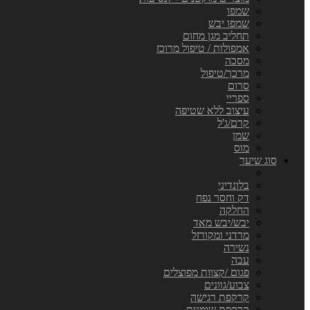
שמפו
שמפו יבש
תחליב מגן מחום
אמפולות / טיפול מרוכז
מסכה
מרכך/טיפול
סרום
ספריי
עיצוב ללא שטיפה
קרם/ג'ל
שמן
מוס
סוג שיער
בלונדיני
דק וחסר נפח
החלקה
יבש/יבש מאד
מרדני ומקורזל
נשירה
עבה
פגום /קצוות מפוצלים
צבוע/גוונים
קרקפת רגישה
קרקפת שומנית