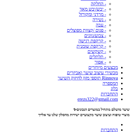
- החלקה
- יבש/יבש מאד
- מרדני ומקורזל
- נשירה
- עבה
- פגום /קצוות מפוצלים
- צבוע/גוונים
- קרקפת רגישה
- קרקפת שומנית
- קשקשים
- תלתלים
- אפור
מבצעים מיוחדים
מכשירי עיצוב שיער ואביזרים
Rinnova תוספי מזון לחיזוק השיער
המספרה
בלוג
התחברות
erezs322@gmail.com
שיער מושלם מתחיל במוצרים הנכונים✨
מוצרי טיפוח ועיצוב שיער מקצועיים
ישירות מהסלון שלנו עד אלייך
התחברות