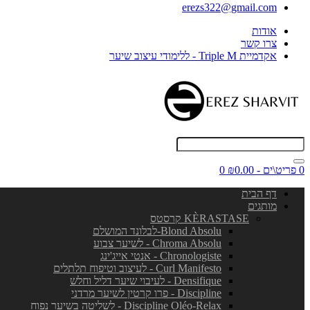
erezs322@gmail.com
אודות
צרו קשר
אקדמיית Triple M - ללימודי עיצוב שיער
0 פריט\ים - ₪0.00
0
דף הבית
מותגים
KÈRASTASE קרסטס
Blond Absolu-לבלונד המושלם
Chroma Absolu - לשיער צבוע
Chronologiste - אנטי אייג'ינג
Curl Manifesto - לעיצוב וטיפוח תלתלים
Densifique - לעיבוי שיער דליל וחלש
Discipline - פרו קרטין לשיער מרדני
Discipline Oléo-Relax - לשליטה בשיער נפוח