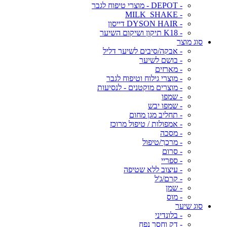
- DEPOT - מוצרי טיפוח לגבר
- MILK_SHAKE
- DYSON HAIR דייסון
- K18 תיקון ושיקום השיער
סוג מוצר
- אבקה/סיבים לשיער דליל
- בושם לשיער
- מארזים
- מוצרי גילוח וטיפוח לגבר
- מוצרים מוקטנים - לנסיעות
- שמפו
- שמפו יבש
- תחליב מגן מחום
- אמפולות / טיפול מרוכז
- מסכה
- מרכך/טיפול
- סרום
- ספריי
- עיצוב ללא שטיפה
- קרם/ג'ל
- שמן
- מוס
סוג שיער
- בלונדיני
- דק וחסר נפח