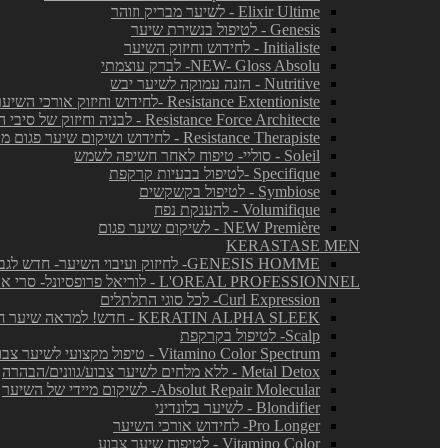
Elixir Ultime - לשיער מבריק וזוהר
Genesis - לטיפול בנשירת שיער
Initialiste - לחידוש וחיזוק השיער
NEW- Gloss Absolu- לברק עוצמתי
Nutritive - הזנה עמוקה לשיער יבש
Resistance Extentioniste -לחידוש וחיזוק אורכי השיער
Resistance Force Architecte - לבניה וחיזוק של סיבי השיער
Resistance Therapiste - לחידוש ושיקום שיער פגום מאד
Soleil - סוליי- טיפוח לאחר חשיפה לשמש
Specifique -לטיפול בבעיות קרקפת
Symbiose - לטיפול בקשקשים
Volumifique - להענקת נפח
NEW Première - לשיקום שיער פגום
KERASTASE MEN
GENESIS HOMME- לחיזוק ועיבוי השיער- חדש לגברים!
L'OREAL PROFESSIONNEL - לוריאל פרופסיונל- סרי אקספרט
Curl Expression- לכל סוגי התלתלים
KERATIN ALPHA SLEEK - חדש! למראה שיער חלק ושליטה בנפח בלתי רצוי
Scalp- לטיפול בקרקפת
Vitamino Color Spectrum - טיפול מקצועי לשיער צבוע
Metal Detox - ללא מלחים לשיער צבוע/גוונים/הבהרה
Absolut Repair Molecular- לשיקום מיידי של השיער
Blondifier - לשיער בלונדיני
Pro Longer- לחידוש אורכי השיער
Vitamino Color - לטיפוח שיער צבוע