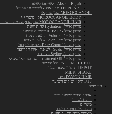
Absolut Repair - לשיקום השיער
TECNI ART טכני ארט- לוריאל פרופסיונל
MOROCCANOIL שמן מרוקאי
MOROCCANOIL BODY - מוצרי גוף
MOROCCANOIL HAIR שמן מרוקאי- מוצרי שיער
מרוקן אוייל - Hydration לחות והזנה
מרוקן אוייל - REPAIR לשיקום השיער
מרוקן אוייל - Volume - להענקת נפח
מרוקן אוייל Color Care - לשיער צבוע
מרוקן אוייל Frizz Control - לניטרול קרזול
מרוקן אוייל- Scalp - לטיפול ואיזון הקרקפת
מרוקן אוייל- Styling - לעיצוב
מרוקן אוייל- Treatment Oil- שמן מרוקאי טיפולי
PAUL MITCHELL פול מיטשל
DEPOT - מוצרי טיפוח לגבר
MILK_SHAKE
DYSON HAIR דייסון
K18 תיקון ושיקום השיער
סוג מוצר
אבקה/סיבים לשיער דליל
בושם לשיער
מארזים
מוצרי גילוח וטיפוח לגבר
מוצרים מוקטנים - לנסיעות