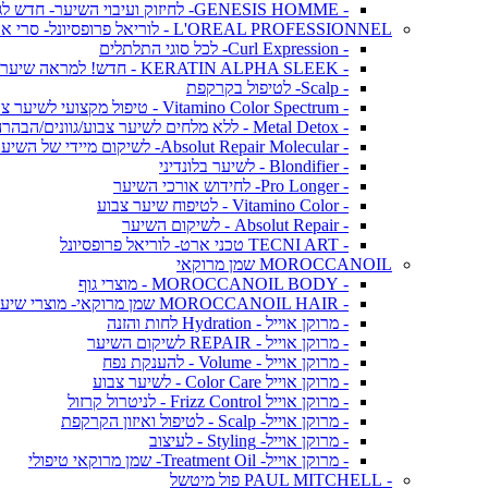
- GENESIS HOMME- לחיזוק ועיבוי השיער- חדש לגברים!
L'OREAL PROFESSIONNEL - לוריאל פרופסיונל- סרי אקספרט
- Curl Expression- לכל סוגי התלתלים
- KERATIN ALPHA SLEEK - חדש! למראה שיער חלק ושליטה בנפח בלתי רצוי
- Scalp- לטיפול בקרקפת
- Vitamino Color Spectrum - טיפול מקצועי לשיער צבוע
- Metal Detox - ללא מלחים לשיער צבוע/גוונים/הבהרה
- Absolut Repair Molecular- לשיקום מיידי של השיער
- Blondifier - לשיער בלונדיני
- Pro Longer- לחידוש אורכי השיער
- Vitamino Color - לטיפוח שיער צבוע
- Absolut Repair - לשיקום השיער
- TECNI ART טכני ארט- לוריאל פרופסיונל
MOROCCANOIL שמן מרוקאי
- MOROCCANOIL BODY - מוצרי גוף
- MOROCCANOIL HAIR שמן מרוקאי- מוצרי שיער
- מרוקן אוייל - Hydration לחות והזנה
- מרוקן אוייל - REPAIR לשיקום השיער
- מרוקן אוייל - Volume - להענקת נפח
- מרוקן אוייל Color Care - לשיער צבוע
- מרוקן אוייל Frizz Control - לניטרול קרזול
- מרוקן אוייל- Scalp - לטיפול ואיזון הקרקפת
- מרוקן אוייל- Styling - לעיצוב
- מרוקן אוייל- Treatment Oil- שמן מרוקאי טיפולי
- PAUL MITCHELL פול מיטשל