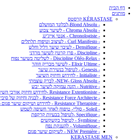
דף הבית
מותגים
KÈRASTASE קרסטס
- Blond Absolu-לבלונד המושלם
- Chroma Absolu - לשיער צבוע
- Chronologiste - אנטי אייג'ינג
- Curl Manifesto - לעיצוב וטיפוח תלתלים
- Densifique - לעיבוי שיער דליל וחלש
- Discipline - פרו קרטין לשיער מרדני
- Discipline Oléo-Relax - לשליטה בשיער נפוח
- Elixir Ultime - לשיער מבריק וזוהר
- Genesis - לטיפול בנשירת שיער
- Initialiste - לחידוש וחיזוק השיער
- NEW- Gloss Absolu- לברק עוצמתי
- Nutritive - הזנה עמוקה לשיער יבש
- Resistance Extentioniste -לחידוש וחיזוק אורכי השיער
- Resistance Force Architecte - לבניה וחיזוק של סיבי השיער
- Resistance Therapiste - לחידוש ושיקום שיער פגום מאד
- Soleil - סוליי- טיפוח לאחר חשיפה לשמש
- Specifique -לטיפול בבעיות קרקפת
- Symbiose - לטיפול בקשקשים
- Volumifique - להענקת נפח
- NEW Première - לשיקום שיער פגום
KERASTASE MEN