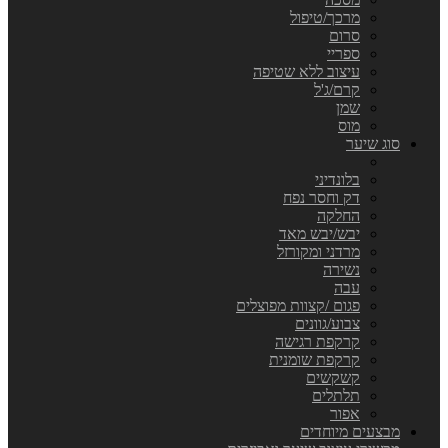
מרכך/טיפול
סרום
ספריי
עיצוב ללא שטיפה
קרם/ג'ל
שמן
מוס
סוג שיער
בלונדיני
דק וחסר נפח
החלקה
יבש/יבש מאד
מרדני ומקורזל
נשירה
עבה
פגום /קצוות מפוצלים
צבוע/גוונים
קרקפת רגישה
קרקפת שומנית
קשקשים
תלתלים
אפור
מבצעים מיוחדים