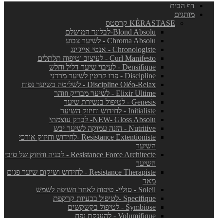
דף הבית
מותגים
KÈRASTASE קרסטס
Blond Absolu-לבלונד המושלם
Chroma Absolu - לשיער צבוע
Chronologiste - אנטי אייג'ינג
Curl Manifesto - לעיצוב וטיפוח תלתלים
Densifique - לעיבוי שיער דליל וחלש
Discipline - פרו קרטין לשיער מרדני
Discipline Oléo-Relax - לשליטה בשיער נפוח
Elixir Ultime - לשיער מבריק וזוהר
Genesis - לטיפול בנשירת שיער
Initialiste - לחידוש וחיזוק השיער
NEW- Gloss Absolu- לברק עוצמתי
Nutritive - הזנה עמוקה לשיער יבש
Resistance Extentioniste -לחידוש וחיזוק אורכי
השיער
Resistance Force Architecte - לבניה וחיזוק של סיבי
השיער
Resistance Therapiste - לחידוש ושיקום שיער פגום
מאד
Soleil - סוליי- טיפוח לאחר חשיפה לשמש
Specifique -לטיפול בבעיות קרקפת
Symbiose - לטיפול בקשקשים
Volumifique - להענקת נפח