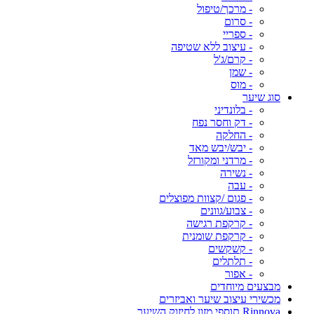
- מרכך/טיפול
- סרום
- ספריי
- עיצוב ללא שטיפה
- קרם/ג'ל
- שמן
- מוס
סוג שיער
- בלונדיני
- דק וחסר נפח
- החלקה
- יבש/יבש מאד
- מרדני ומקורזל
- נשירה
- עבה
- פגום /קצוות מפוצלים
- צבוע/גוונים
- קרקפת רגישה
- קרקפת שומנית
- קשקשים
- תלתלים
- אפור
מבצעים מיוחדים
מכשירי עיצוב שיער ואביזרים
Rinnova תוספי מזון לחיזוק השיער