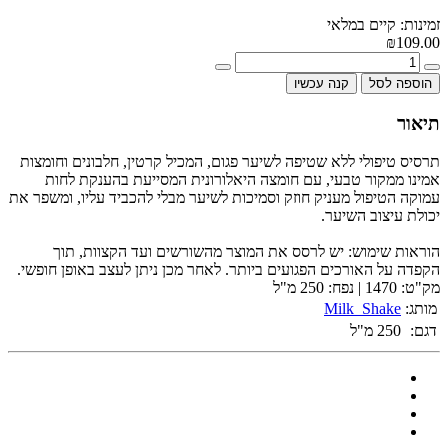
זמינות: קיים במלאי
₪109.00
הוספה לסל
קנה עכשיו
תיאור
תרסיס טיפולי ללא שטיפה לשיער פגום, המכיל קרטין, חלבונים וחומצות
אמינו ממקור טבעי, עם חומצה היאלורונית
המסייעת בהענקת לחות
עמוקה הטיפול מעניק חוזק וסמיכות לשיער מבלי להכביד עליו, ומשפר את
יכולת עיצוב
השיער.
הוראות שימוש: יש לרסס את המוצר מהשורשים ועד הקצוות, תוך
הקפדה על האורכים הפגועים ביותר. לאחר
מכן ניתן לעצב באופן חופשי.
מק"ט: 1470 | נפח: 250 מ"ל
מותג:
Milk_Shake
דגם:
250 מ"ל