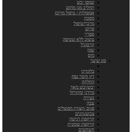
שמפו יבש
תחליב מגן מחום
אמפולות / טיפול מרוכז
מסכה
מרכך/טיפול
סרום
ספריי
עיצוב ללא שטיפה
קרם/ג'ל
שמן
מוס
סוג שיער
בלונדיני
דק וחסר נפח
החלקה
יבש/יבש מאד
מרדני ומקורזל
נשירה
עבה
פגום /קצוות מפוצלים
צבוע/גוונים
קרקפת רגישה
קרקפת שומנית
קשקשים