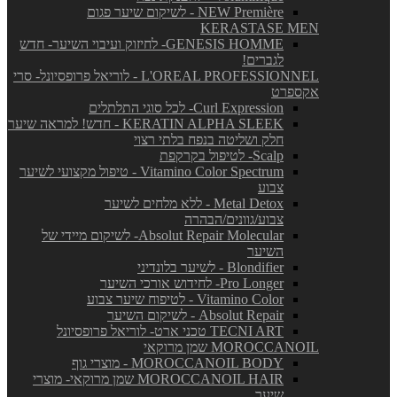
NEW Première - לשיקום שיער פגום
KERASTASE MEN
GENESIS HOMME- לחיזוק ועיבוי השיער- חדש
לגברים!
L'OREAL PROFESSIONNEL - לוריאל פרופסיונל- סרי
אקספרט
Curl Expression- לכל סוגי התלתלים
KERATIN ALPHA SLEEK - חדש! למראה שיער
חלק ושליטה בנפח בלתי רצוי
Scalp- לטיפול בקרקפת
Vitamino Color Spectrum - טיפול מקצועי לשיער
צבוע
Metal Detox - ללא מלחים לשיער
צבוע/גוונים/הבהרה
Absolut Repair Molecular- לשיקום מיידי של
השיער
Blondifier - לשיער בלונדיני
Pro Longer- לחידוש אורכי השיער
Vitamino Color - לטיפוח שיער צבוע
Absolut Repair - לשיקום השיער
TECNI ART טכני ארט- לוריאל פרופסיונל
MOROCCANOIL שמן מרוקאי
MOROCCANOIL BODY - מוצרי גוף
MOROCCANOIL HAIR שמן מרוקאי- מוצרי
שיער