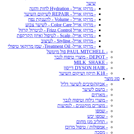
שיער
- מרוקן אוייל - Hydration לחות והזנה
- מרוקן אוייל - REPAIR לשיקום השיער
- מרוקן אוייל - Volume - להענקת נפח
- מרוקן אוייל Color Care - לשיער צבוע
- מרוקן אוייל Frizz Control - לניטרול קרזול
- מרוקן אוייל- Scalp - לטיפול ואיזון הקרקפת
- מרוקן אוייל- Styling - לעיצוב
- מרוקן אוייל- Treatment Oil- שמן מרוקאי טיפולי
- PAUL MITCHELL פול מיטשל
- DEPOT - מוצרי טיפוח לגבר
- MILK_SHAKE
- DYSON HAIR דייסון
- K18 תיקון ושיקום השיער
סוג מוצר
- אבקה/סיבים לשיער דליל
- בושם לשיער
- מארזים
- מוצרי גילוח וטיפוח לגבר
- מוצרים מוקטנים - לנסיעות
- שמפו
- שמפו יבש
- תחליב מגן מחום
- אמפולות / טיפול מרוכז
- מסכה