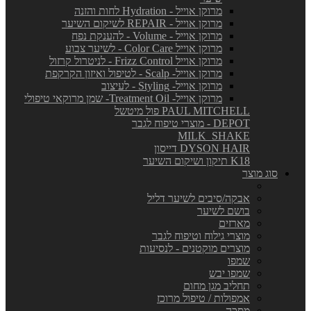
מרוקן אוייל - Hydration לחות והזנה
מרוקן אוייל - REPAIR לשיקום השיער
מרוקן אוייל - Volume - להענקת נפח
מרוקן אוייל Color Care - לשיער צבוע
מרוקן אוייל Frizz Control - לניטרול קרזול
מרוקן אוייל- Scalp - לטיפול ואיזון הקרקפת
מרוקן אוייל- Styling - לעיצוב
מרוקן אוייל- Treatment Oil- שמן מרוקאי טיפולי
PAUL MITCHELL פול מיטשל
DEPOT - מוצרי טיפוח לגבר
MILK_SHAKE
DYSON HAIR דייסון
K18 תיקון ושיקום השיער
סוג מוצר
אבקה/סיבים לשיער דליל
בושם לשיער
מארזים
מוצרי גילוח וטיפוח לגבר
מוצרים מוקטנים - לנסיעות
שמפו
שמפו יבש
תחליב מגן מחום
אמפולות / טיפול מרוכז
מסכה