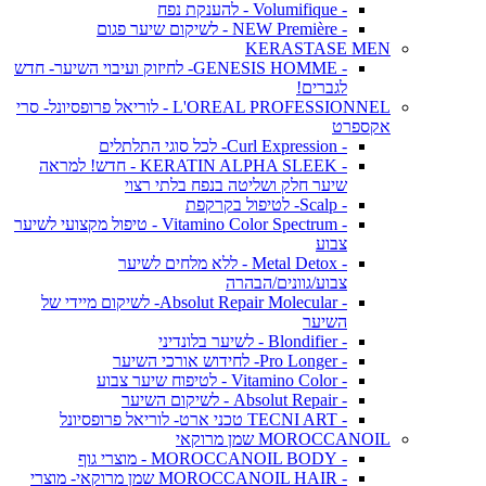
- Volumifique - להענקת נפח
- NEW Première - לשיקום שיער פגום
KERASTASE MEN
- GENESIS HOMME- לחיזוק ועיבוי השיער- חדש
לגברים!
L'OREAL PROFESSIONNEL - לוריאל פרופסיונל- סרי
אקספרט
- Curl Expression- לכל סוגי התלתלים
- KERATIN ALPHA SLEEK - חדש! למראה
שיער חלק ושליטה בנפח בלתי רצוי
- Scalp- לטיפול בקרקפת
- Vitamino Color Spectrum - טיפול מקצועי לשיער
צבוע
- Metal Detox - ללא מלחים לשיער
צבוע/גוונים/הבהרה
- Absolut Repair Molecular- לשיקום מיידי של
השיער
- Blondifier - לשיער בלונדיני
- Pro Longer- לחידוש אורכי השיער
- Vitamino Color - לטיפוח שיער צבוע
- Absolut Repair - לשיקום השיער
- TECNI ART טכני ארט- לוריאל פרופסיונל
MOROCCANOIL שמן מרוקאי
- MOROCCANOIL BODY - מוצרי גוף
- MOROCCANOIL HAIR שמן מרוקאי- מוצרי