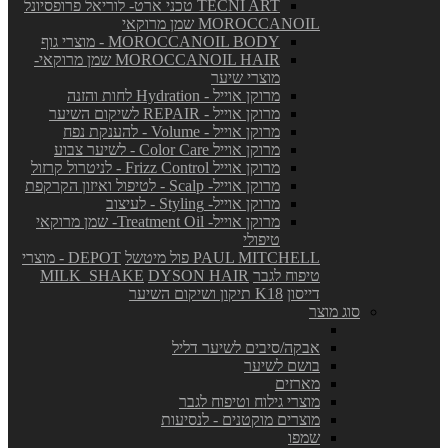
TECNI ART טכני ארט- לוריאל פרופסיונל
MOROCCANOIL שמן מרוקאי
MOROCCANOIL BODY - מוצרי גוף
MOROCCANOIL HAIR שמן מרוקאי-
מוצרי שיער
מרוקן אוייל - Hydration לחות והזנה
מרוקן אוייל - REPAIR לשיקום השיער
מרוקן אוייל - Volume - להענקת נפח
מרוקן אוייל Color Care - לשיער צבוע
מרוקן אוייל Frizz Control - לניטרול קרזול
מרוקן אוייל- Scalp - לטיפול ואיזון הקרקפת
מרוקן אוייל- Styling - לעיצוב
מרוקן אוייל- Treatment Oil- שמן מרוקאי
טיפולי
PAUL MITCHELL פול מיטשל
DEPOT - מוצרי
טיפוח לגבר
DYSON HAIR
MILK_SHAKE
דייסון
K18 תיקון ושיקום השיער
סוג מוצר
אבקה/סיבים לשיער דליל
בושם לשיער
מארזים
מוצרי גילוח וטיפוח לגבר
מוצרים מוקטנים - לנסיעות
שמפו