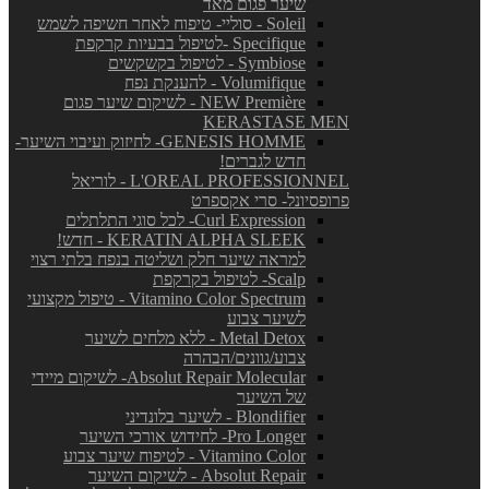
שיער פגום מאד
Soleil - סוליי- טיפוח לאחר חשיפה לשמש
Specifique -לטיפול בבעיות קרקפת
Symbiose - לטיפול בקשקשים
Volumifique - להענקת נפח
NEW Première - לשיקום שיער פגום
KERASTASE MEN
GENESIS HOMME- לחיזוק ועיבוי השיער-
חדש לגברים!
L'OREAL PROFESSIONNEL - לוריאל
פרופסיונל- סרי אקספרט
Curl Expression- לכל סוגי התלתלים
KERATIN ALPHA SLEEK - חדש!
למראה שיער חלק ושליטה בנפח בלתי רצוי
Scalp- לטיפול בקרקפת
Vitamino Color Spectrum - טיפול מקצועי
לשיער צבוע
Metal Detox - ללא מלחים לשיער
צבוע/גוונים/הבהרה
Absolut Repair Molecular- לשיקום מיידי
של השיער
Blondifier - לשיער בלונדיני
Pro Longer- לחידוש אורכי השיער
Vitamino Color - לטיפוח שיער צבוע
Absolut Repair - לשיקום השיער