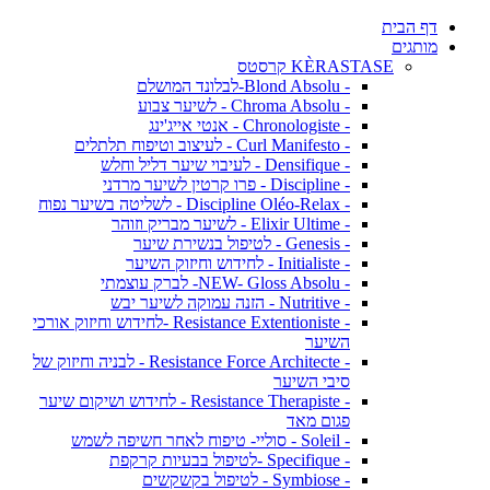
דף הבית
מותגים
KÈRASTASE קרסטס
- Blond Absolu-לבלונד המושלם
- Chroma Absolu - לשיער צבוע
- Chronologiste - אנטי אייג'ינג
- Curl Manifesto - לעיצוב וטיפוח תלתלים
- Densifique - לעיבוי שיער דליל וחלש
- Discipline - פרו קרטין לשיער מרדני
- Discipline Oléo-Relax - לשליטה בשיער נפוח
- Elixir Ultime - לשיער מבריק וזוהר
- Genesis - לטיפול בנשירת שיער
- Initialiste - לחידוש וחיזוק השיער
- NEW- Gloss Absolu- לברק עוצמתי
- Nutritive - הזנה עמוקה לשיער יבש
- Resistance Extentioniste -לחידוש וחיזוק אורכי
השיער
- Resistance Force Architecte - לבניה וחיזוק של
סיבי השיער
- Resistance Therapiste - לחידוש ושיקום שיער
פגום מאד
- Soleil - סוליי- טיפוח לאחר חשיפה לשמש
- Specifique -לטיפול בבעיות קרקפת
- Symbiose - לטיפול בקשקשים