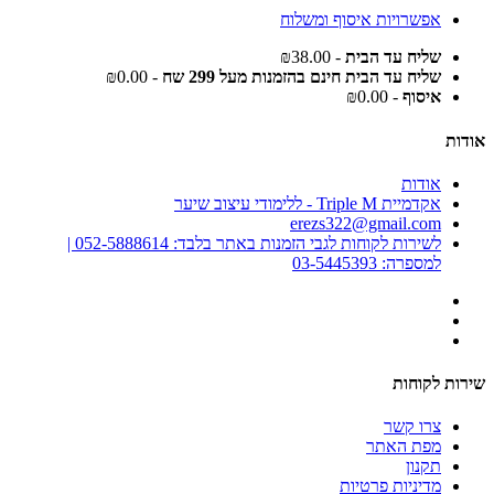
אפשרויות איסוף ומשלוח
שליח עד הבית
- ₪38.00
שליח עד הבית חינם בהזמנות מעל 299 שח
- ₪0.00
איסוף
- ₪0.00
אודות
אודות
אקדמיית Triple M - ללימודי עיצוב שיער
erezs322@gmail.com
לשירות לקוחות לגבי הזמנות באתר בלבד: 052-5888614 |
למספרה: 03-5445393
שירות לקוחות
צרו קשר
מפת האתר
תקנון
מדיניות פרטיות