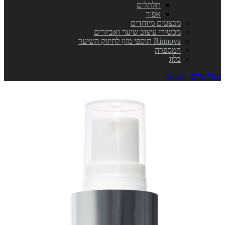
תלתלים
אפור
מבצעים מיוחדים
מכשירי עיצוב שיער ואביזרים
Rinnova תוספי מזון לחיזוק השיער
המספרה
בלוג
0 פריט\ים - ₪0.00