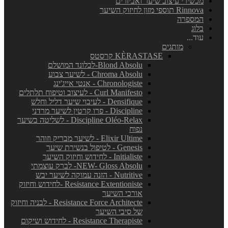
מכשירי עיצוב שיער ואביזרים
Rinnova תוספי מזון לחיזוק השיער
המספרה
בלוג
עוד...
מותגים
KÈRASTASE קרסטס
Blond Absolu-לבלונד המושלם
Chroma Absolu - לשיער צבוע
Chronologiste - אנטי אייג'ינג
Curl Manifesto - לעיצוב וטיפוח תלתלים
Densifique - לעיבוי שיער דליל וחלש
Discipline - פרו קרטין לשיער מרדני
Discipline Oléo-Relax - לשליטה בשיער
נפוח
Elixir Ultime - לשיער מבריק וזוהר
Genesis - לטיפול בנשירת שיער
Initialiste - לחידוש וחיזוק השיער
NEW- Gloss Absolu- לברק עוצמתי
Nutritive - הזנה עמוקה לשיער יבש
Resistance Extentioniste -לחידוש וחיזוק
אורכי השיער
Resistance Force Architecte - לבניה וחיזוק
של סיבי השיער
Resistance Therapiste - לחידוש ושיקום