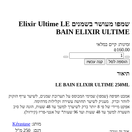
שמפו מעושר בשמנים Elixir Ultime LE
BAIN ELIXIR ULTIME
זמינות: קיים במלאי
₪160.00
הוספה לסל
קנה עכשיו
תיאור
LE BAIN ELIXIR ULTIME 250ML
אמבט חפיפה (שמפו) שמימי המבוסס על תערובת שמנים, לשיער עייף הזקוק
לזוהר וברק. מעניק לשיער תחושה עשירה וקלילות מדהימה.
אפקט מיידי של פי 8 יותר ברק לשיערך למשך עד 48 שעות, הזנה של סיב
השערה למשך עד 48 שעות ועד 96 שעות* של אנטי-פריז (קירזול).
מותג:
Kérastase
דגם:
250 מ"ל
איך זה עובד: