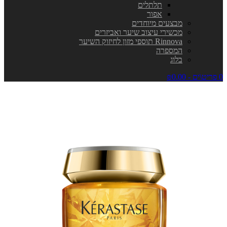
תלתלים
אפור
מבצעים מיוחדים
מכשירי עיצוב שיער ואביזרים
Rinnova תוספי מזון לחיזוק השיער
המספרה
בלוג
0 פריט\ים - ₪0.00