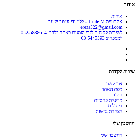
אודות
אודות
אקדמיית Triple M - ללימודי עיצוב שיער
erezs322@gmail.com
לשירות לקוחות לגבי הזמנות באתר בלבד: 052-5888614 |
למספרה: 03-5445393
שירות לקוחות
צרו קשר
מפת האתר
תקנון
מדיניות פרטיות
ביטולים
הצהרת נגישות
החשבון שלי
החשבון שלי