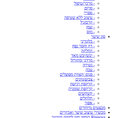
- מרכך/טיפול
- סרום
- ספריי
- עיצוב ללא שטיפה
- קרם/ג'ל
- שמן
- מוס
סוג שיער
- בלונדיני
- דק וחסר נפח
- החלקה
- יבש/יבש מאד
- מרדני ומקורזל
- נשירה
- עבה
- פגום /קצוות מפוצלים
- צבוע/גוונים
- קרקפת רגישה
- קרקפת שומנית
- קשקשים
- תלתלים
- אפור
מבצעים מיוחדים
מכשירי עיצוב שיער ואביזרים
Rinnova תוספי מזון לחיזוק השיער