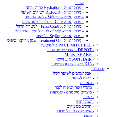
שיער
- מרוקן אוייל - Hydration לחות והזנה
- מרוקן אוייל - REPAIR לשיקום השיער
- מרוקן אוייל - Volume - להענקת נפח
- מרוקן אוייל Color Care - לשיער צבוע
- מרוקן אוייל Frizz Control - לניטרול קרזול
- מרוקן אוייל- Scalp - לטיפול ואיזון הקרקפת
- מרוקן אוייל- Styling - לעיצוב
- מרוקן אוייל- Treatment Oil- שמן מרוקאי טיפולי
- PAUL MITCHELL פול מיטשל
- DEPOT - מוצרי טיפוח לגבר
- MILK_SHAKE
- DYSON HAIR דייסון
- K18 תיקון ושיקום השיער
סוג מוצר
- אבקה/סיבים לשיער דליל
- בושם לשיער
- מארזים
- מוצרי גילוח וטיפוח לגבר
- מוצרים מוקטנים - לנסיעות
- שמפו
- שמפו יבש
- תחליב מגן מחום
- אמפולות / טיפול מרוכז
- מסכה