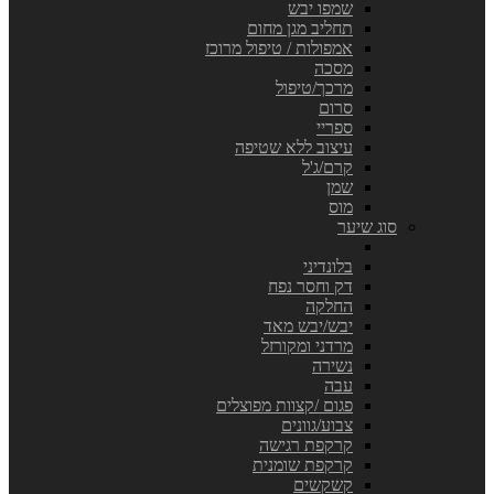
שמפו יבש
תחליב מגן מחום
אמפולות / טיפול מרוכז
מסכה
מרכך/טיפול
סרום
ספריי
עיצוב ללא שטיפה
קרם/ג'ל
שמן
מוס
סוג שיער
בלונדיני
דק וחסר נפח
החלקה
יבש/יבש מאד
מרדני ומקורזל
נשירה
עבה
פגום /קצוות מפוצלים
צבוע/גוונים
קרקפת רגישה
קרקפת שומנית
קשקשים