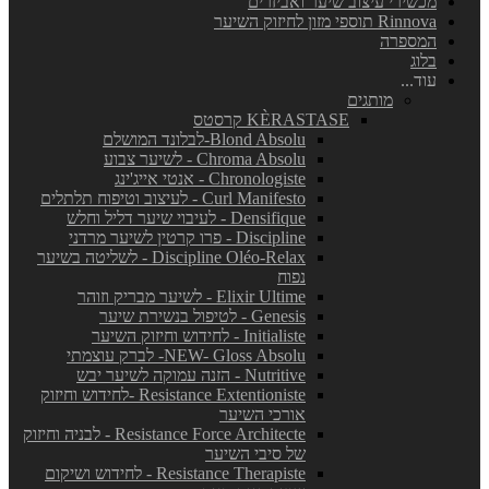
מכשירי עיצוב שיער ואביזרים
Rinnova תוספי מזון לחיזוק השיער
המספרה
בלוג
עוד...
מותגים
KÈRASTASE קרסטס
Blond Absolu-לבלונד המושלם
Chroma Absolu - לשיער צבוע
Chronologiste - אנטי אייג'ינג
Curl Manifesto - לעיצוב וטיפוח תלתלים
Densifique - לעיבוי שיער דליל וחלש
Discipline - פרו קרטין לשיער מרדני
Discipline Oléo-Relax - לשליטה בשיער
נפוח
Elixir Ultime - לשיער מבריק וזוהר
Genesis - לטיפול בנשירת שיער
Initialiste - לחידוש וחיזוק השיער
NEW- Gloss Absolu- לברק עוצמתי
Nutritive - הזנה עמוקה לשיער יבש
Resistance Extentioniste -לחידוש וחיזוק
אורכי השיער
Resistance Force Architecte - לבניה וחיזוק
של סיבי השיער
Resistance Therapiste - לחידוש ושיקום