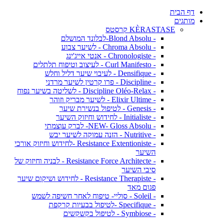
דף הבית
מותגים
KÈRASTASE קרסטס
- Blond Absolu-לבלונד המושלם
- Chroma Absolu - לשיער צבוע
- Chronologiste - אנטי אייג'ינג
- Curl Manifesto - לעיצוב וטיפוח תלתלים
- Densifique - לעיבוי שיער דליל וחלש
- Discipline - פרו קרטין לשיער מרדני
- Discipline Oléo-Relax - לשליטה בשיער נפוח
- Elixir Ultime - לשיער מבריק וזוהר
- Genesis - לטיפול בנשירת שיער
- Initialiste - לחידוש וחיזוק השיער
- NEW- Gloss Absolu- לברק עוצמתי
- Nutritive - הזנה עמוקה לשיער יבש
- Resistance Extentioniste -לחידוש וחיזוק אורכי
השיער
- Resistance Force Architecte - לבניה וחיזוק של
סיבי השיער
- Resistance Therapiste - לחידוש ושיקום שיער
פגום מאד
- Soleil - סוליי- טיפוח לאחר חשיפה לשמש
- Specifique -לטיפול בבעיות קרקפת
- Symbiose - לטיפול בקשקשים