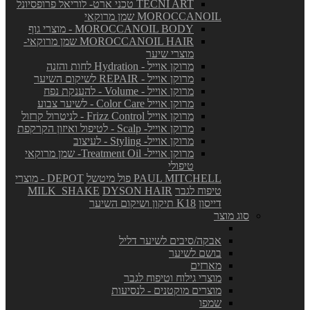
TECNI ART טכני ארט- לוריאל פרופסיונל
MOROCCANOIL שמן מרוקאי
MOROCCANOIL BODY - מוצרי גוף
MOROCCANOIL HAIR שמן מרוקאי-
מוצרי שיער
מרוקן אוייל - Hydration לחות והזנה
מרוקן אוייל - REPAIR לשיקום השיער
מרוקן אוייל - Volume - להענקת נפח
מרוקן אוייל Color Care - לשיער צבוע
מרוקן אוייל Frizz Control - לניטרול קרזול
מרוקן אוייל- Scalp - לטיפול ואיזון הקרקפת
מרוקן אוייל- Styling - לעיצוב
מרוקן אוייל- Treatment Oil- שמן מרוקאי
טיפולי
PAUL MITCHELL פול מיטשל
DEPOT - מוצרי
טיפוח לגבר
DYSON HAIR
MILK_SHAKE
דייסון
K18 תיקון ושיקום השיער
סוג מוצר
אבקה/סיבים לשיער דליל
בושם לשיער
מארזים
מוצרי גילוח וטיפוח לגבר
מוצרים מוקטנים - לנסיעות
שמפו