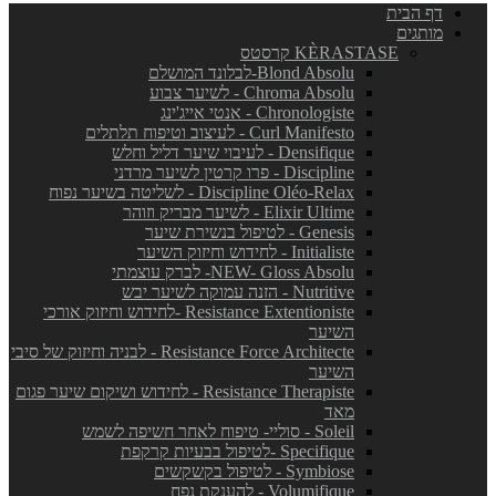
דף הבית
מותגים
KÈRASTASE קרסטס
Blond Absolu-לבלונד המושלם
Chroma Absolu - לשיער צבוע
Chronologiste - אנטי אייג'ינג
Curl Manifesto - לעיצוב וטיפוח תלתלים
Densifique - לעיבוי שיער דליל וחלש
Discipline - פרו קרטין לשיער מרדני
Discipline Oléo-Relax - לשליטה בשיער נפוח
Elixir Ultime - לשיער מבריק וזוהר
Genesis - לטיפול בנשירת שיער
Initialiste - לחידוש וחיזוק השיער
NEW- Gloss Absolu- לברק עוצמתי
Nutritive - הזנה עמוקה לשיער יבש
Resistance Extentioniste -לחידוש וחיזוק אורכי
השיער
Resistance Force Architecte - לבניה וחיזוק של סיבי
השיער
Resistance Therapiste - לחידוש ושיקום שיער פגום
מאד
Soleil - סוליי- טיפוח לאחר חשיפה לשמש
Specifique -לטיפול בבעיות קרקפת
Symbiose - לטיפול בקשקשים
Volumifique - להענקת נפח