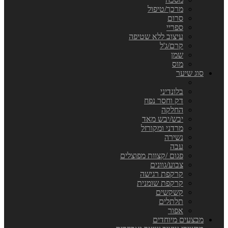
מרכך/טיפול
סרום
ספריי
עיצוב ללא שטיפה
קרם/ג'ל
שמן
מוס
סוג שיער
בלונדיני
דק וחסר נפח
החלקה
יבש/יבש מאד
מרדני ומקורזל
נשירה
עבה
פגום /קצוות מפוצלים
צבוע/גוונים
קרקפת רגישה
קרקפת שומנית
קשקשים
תלתלים
אפור
מבצעים מיוחדים