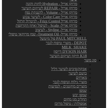
מרוקן אוייל - Hydration לחות והזנה
מרוקן אוייל - REPAIR לשיקום השיער
מרוקן אוייל - Volume - להענקת נפח
מרוקן אוייל Color Care - לשיער צבוע
מרוקן אוייל Frizz Control - לניטרול קרזול
מרוקן אוייל- Scalp - לטיפול ואיזון הקרקפת
מרוקן אוייל- Styling - לעיצוב
מרוקן אוייל- Treatment Oil- שמן מרוקאי טיפולי
PAUL MITCHELL פול מיטשל
DEPOT - מוצרי טיפוח לגבר
MILK_SHAKE
DYSON HAIR דייסון
K18 תיקון ושיקום השיער
סוג מוצר
אבקה/סיבים לשיער דליל
בושם לשיער
מארזים
מוצרי גילוח וטיפוח לגבר
מוצרים מוקטנים - לנסיעות
שמפו
שמפו יבש
תחליב מגן מחום
אמפולות / טיפול מרוכז
מסכה