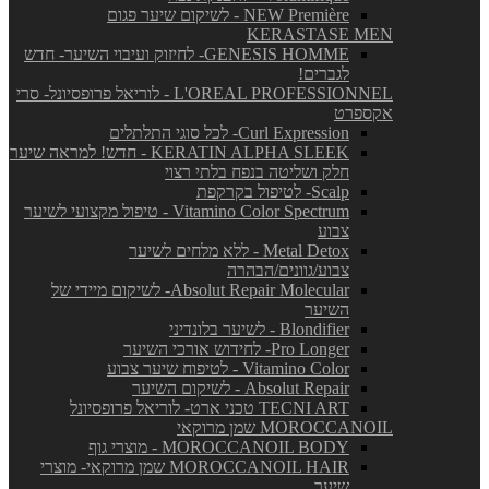
NEW Première - לשיקום שיער פגום
KERASTASE MEN
GENESIS HOMME- לחיזוק ועיבוי השיער- חדש
לגברים!
L'OREAL PROFESSIONNEL - לוריאל פרופסיונל- סרי
אקספרט
Curl Expression- לכל סוגי התלתלים
KERATIN ALPHA SLEEK - חדש! למראה שיער
חלק ושליטה בנפח בלתי רצוי
Scalp- לטיפול בקרקפת
Vitamino Color Spectrum - טיפול מקצועי לשיער
צבוע
Metal Detox - ללא מלחים לשיער
צבוע/גוונים/הבהרה
Absolut Repair Molecular- לשיקום מיידי של
השיער
Blondifier - לשיער בלונדיני
Pro Longer- לחידוש אורכי השיער
Vitamino Color - לטיפוח שיער צבוע
Absolut Repair - לשיקום השיער
TECNI ART טכני ארט- לוריאל פרופסיונל
MOROCCANOIL שמן מרוקאי
MOROCCANOIL BODY - מוצרי גוף
MOROCCANOIL HAIR שמן מרוקאי- מוצרי
שיער