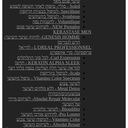
שיער פגום מאד
Soleil - סוליי- טיפוח לאחר חשיפה לשמש
Specifique -לטיפול בבעיות קרקפת
Symbiose - לטיפול בקשקשים
Volumifique - להענקת נפח
NEW Première - לשיקום שיער פגום
KERASTASE MEN
GENESIS HOMME- לחיזוק ועיבוי השיער-
חדש לגברים!
L'OREAL PROFESSIONNEL - לוריאל
פרופסיונל- סרי אקספרט
Curl Expression- לכל סוגי התלתלים
KERATIN ALPHA SLEEK - חדש!
למראה שיער חלק ושליטה בנפח בלתי רצוי
Scalp- לטיפול בקרקפת
Vitamino Color Spectrum - טיפול מקצועי
לשיער צבוע
Metal Detox - ללא מלחים לשיער
צבוע/גוונים/הבהרה
Absolut Repair Molecular- לשיקום מיידי
של השיער
Blondifier - לשיער בלונדיני
Pro Longer- לחידוש אורכי השיער
Vitamino Color - לטיפוח שיער צבוע
Absolut Repair - לשיקום השיער