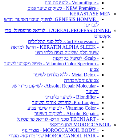
- Volumifique - להענקת נפח
- NEW Première - לשיקום שיער פגום
KERASTASE MEN
- GENESIS HOMME- לחיזוק ועיבוי השיער- חדש
לגברים!
L'OREAL PROFESSIONNEL - לוריאל פרופסיונל- סרי
אקספרט
- Curl Expression- לכל סוגי התלתלים
- KERATIN ALPHA SLEEK - חדש! למראה
שיער חלק ושליטה בנפח בלתי רצוי
- Scalp- לטיפול בקרקפת
- Vitamino Color Spectrum - טיפול מקצועי לשיער
צבוע
- Metal Detox - ללא מלחים לשיער
צבוע/גוונים/הבהרה
- Absolut Repair Molecular- לשיקום מיידי של
השיער
- Blondifier - לשיער בלונדיני
- Pro Longer- לחידוש אורכי השיער
- Vitamino Color - לטיפוח שיער צבוע
- Absolut Repair - לשיקום השיער
- TECNI ART טכני ארט- לוריאל פרופסיונל
MOROCCANOIL שמן מרוקאי
- MOROCCANOIL BODY - מוצרי גוף
- MOROCCANOIL HAIR שמן מרוקאי- מוצרי