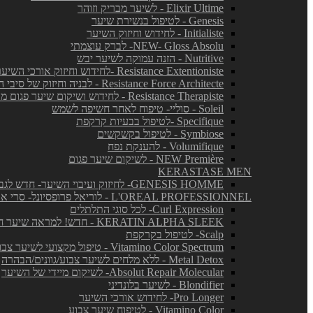
Elixir Ultime - לשיער מבריק וזוהר
Genesis - לטיפול בנשירת שיער
Initialiste - לחידוש וחיזוק השיער
NEW- Gloss Absolu- לברק עוצמתי
Nutritive - הזנה עמוקה לשיער יבש
Resistance Extentioniste -לחידוש וחיזוק אורכי השיער
Resistance Force Architecte - לבניה וחיזוק של סיבי השיער
Resistance Therapiste - לחידוש ושיקום שיער פגום מאד
Soleil - סוליי- טיפוח לאחר חשיפה לשמש
Specifique -לטיפול בבעיות קרקפת
Symbiose - לטיפול בקשקשים
Volumifique - להענקת נפח
NEW Première - לשיקום שיער פגום
KERASTASE MEN
GENESIS HOMME- לחיזוק ועיבוי השיער- חדש לגברים!
L'OREAL PROFESSIONNEL - לוריאל פרופסיונל- סרי אקספרט
Curl Expression- לכל סוגי התלתלים
KERATIN ALPHA SLEEK - חדש! למראה שיער חלק ושליטה בנפח בלתי רצוי
Scalp- לטיפול בקרקפת
Vitamino Color Spectrum - טיפול מקצועי לשיער צבוע
Metal Detox - ללא מלחים לשיער צבוע/גוונים/הבהרה
Absolut Repair Molecular- לשיקום מיידי של השיער
Blondifier - לשיער בלונדיני
Pro Longer- לחידוש אורכי השיער
Vitamino Color - לטיפוח שיער צבוע