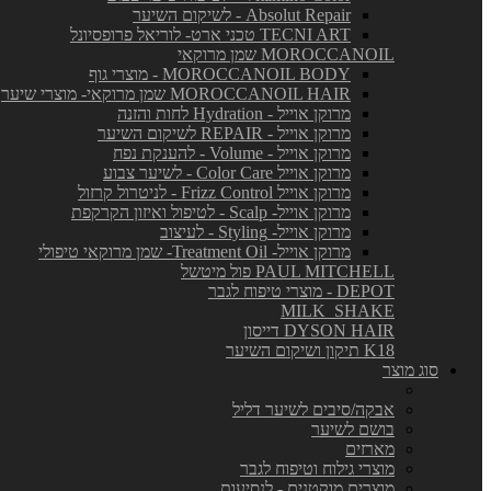
Absolut Repair - לשיקום השיער
TECNI ART טכני ארט- לוריאל פרופסיונל
MOROCCANOIL שמן מרוקאי
MOROCCANOIL BODY - מוצרי גוף
MOROCCANOIL HAIR שמן מרוקאי- מוצרי שיער
מרוקן אוייל - Hydration לחות והזנה
מרוקן אוייל - REPAIR לשיקום השיער
מרוקן אוייל - Volume - להענקת נפח
מרוקן אוייל Color Care - לשיער צבוע
מרוקן אוייל Frizz Control - לניטרול קרזול
מרוקן אוייל- Scalp - לטיפול ואיזון הקרקפת
מרוקן אוייל- Styling - לעיצוב
מרוקן אוייל- Treatment Oil- שמן מרוקאי טיפולי
PAUL MITCHELL פול מיטשל
DEPOT - מוצרי טיפוח לגבר
MILK_SHAKE
DYSON HAIR דייסון
K18 תיקון ושיקום השיער
סוג מוצר
אבקה/סיבים לשיער דליל
בושם לשיער
מארזים
מוצרי גילוח וטיפוח לגבר
מוצרים מוקטנים - לנסיעות