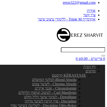
erezs322@gmail.com
אודות
צרו קשר
אקדמיית Triple M - ללימודי עיצוב שיער
0 פריט\ים - ₪0.00
0
דף הבית
מותגים
KÈRASTASE קרסטס
Blond Absolu-לבלונד המושלם
Chroma Absolu - לשיער צבוע
Chronologiste - אנטי אייג'ינג
Curl Manifesto - לעיצוב וטיפוח תלתלים
Densifique - לעיבוי שיער דליל וחלש
Discipline - פרו קרטין לשיער מרדני
Discipline Oléo-Relax - לשליטה בשיער נפוח