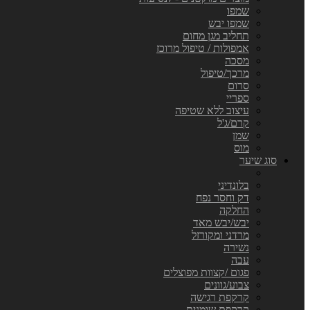
שמפו
שמפו יבש
תחליב מגן מחום
אמפולות / טיפול מרוכז
מסכה
מרכך/טיפול
סרום
ספריי
עיצוב ללא שטיפה
קרם/ג'ל
שמן
מוס
סוג שיער
בלונדיני
דק וחסר נפח
החלקה
יבש/יבש מאד
מרדני ומקורזל
נשירה
עבה
פגום /קצוות מפוצלים
צבוע/גוונים
קרקפת רגישה
קרקפת שומנית