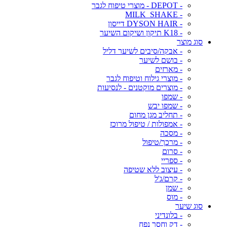
- DEPOT - מוצרי טיפוח לגבר
- MILK_SHAKE
- DYSON HAIR דייסון
- K18 תיקון ושיקום השיער
סוג מוצר
- אבקה/סיבים לשיער דליל
- בושם לשיער
- מארזים
- מוצרי גילוח וטיפוח לגבר
- מוצרים מוקטנים - לנסיעות
- שמפו
- שמפו יבש
- תחליב מגן מחום
- אמפולות / טיפול מרוכז
- מסכה
- מרכך/טיפול
- סרום
- ספריי
- עיצוב ללא שטיפה
- קרם/ג'ל
- שמן
- מוס
סוג שיער
- בלונדיני
- דק וחסר נפח