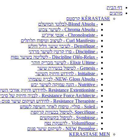
דף הבית
מותגים
KÈRASTASE קרסטס
- Blond Absolu-לבלונד המושלם
- Chroma Absolu - לשיער צבוע
- Chronologiste - אנטי אייג'ינג
- Curl Manifesto - לעיצוב וטיפוח תלתלים
- Densifique - לעיבוי שיער דליל וחלש
- Discipline - פרו קרטין לשיער מרדני
- Discipline Oléo-Relax - לשליטה בשיער נפוח
- Elixir Ultime - לשיער מבריק וזוהר
- Genesis - לטיפול בנשירת שיער
- Initialiste - לחידוש וחיזוק השיער
- NEW- Gloss Absolu- לברק עוצמתי
- Nutritive - הזנה עמוקה לשיער יבש
- Resistance Extentioniste -לחידוש וחיזוק אורכי השיער
- Resistance Force Architecte - לבניה וחיזוק של סיבי השיער
- Resistance Therapiste - לחידוש ושיקום שיער פגום מאד
- Soleil - סוליי- טיפוח לאחר חשיפה לשמש
- Specifique -לטיפול בבעיות קרקפת
- Symbiose - לטיפול בקשקשים
- Volumifique - להענקת נפח
- NEW Première - לשיקום שיער פגום
KERASTASE MEN