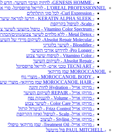
- GENESIS HOMME- לחיזוק ועיבוי השיער- חדש לגברים!
L'OREAL PROFESSIONNEL - לוריאל פרופסיונל- סרי אקספרט
- Curl Expression- לכל סוגי התלתלים
- KERATIN ALPHA SLEEK - חדש! למראה שיער חלק ושליטה בנפח בלתי רצוי
- Scalp- לטיפול בקרקפת
- Vitamino Color Spectrum - טיפול מקצועי לשיער צבוע
- Metal Detox - ללא מלחים לשיער צבוע/גוונים/הבהרה
- Absolut Repair Molecular- לשיקום מיידי של השיער
- Blondifier - לשיער בלונדיני
- Pro Longer- לחידוש אורכי השיער
- Vitamino Color - לטיפוח שיער צבוע
- Absolut Repair - לשיקום השיער
- TECNI ART טכני ארט- לוריאל פרופסיונל
MOROCCANOIL שמן מרוקאי
- MOROCCANOIL BODY - מוצרי גוף
- MOROCCANOIL HAIR שמן מרוקאי- מוצרי שיער
- מרוקן אוייל - Hydration לחות והזנה
- מרוקן אוייל - REPAIR לשיקום השיער
- מרוקן אוייל - Volume - להענקת נפח
- מרוקן אוייל Color Care - לשיער צבוע
- מרוקן אוייל Frizz Control - לניטרול קרזול
- מרוקן אוייל- Scalp - לטיפול ואיזון הקרקפת
- מרוקן אוייל- Styling - לעיצוב
- מרוקן אוייל- Treatment Oil- שמן מרוקאי טיפולי
- PAUL MITCHELL פול מיטשל