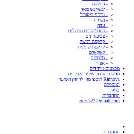
- החלקה
- יבש/יבש מאד
- מרדני ומקורזל
- נשירה
- עבה
- פגום /קצוות מפוצלים
- צבוע/גוונים
- קרקפת רגישה
- קרקפת שומנית
- קשקשים
- תלתלים
- אפור
מבצעים מיוחדים
מכשירי עיצוב שיער ואביזרים
Rinnova תוספי מזון לחיזוק השיער
המספרה
בלוג
התחברות
erezs322@gmail.com
התחברות