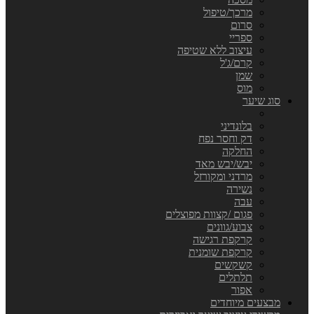
מרכך/טיפול
סרום
ספריי
עיצוב ללא שטיפה
קרם/ג'ל
שמן
מוס
סוג שיער
בלונדיני
דק וחסר נפח
החלקה
יבש/יבש מאד
מרדני ומקורזל
נשירה
עבה
פגום /קצוות מפוצלים
צבוע/גוונים
קרקפת רגישה
קרקפת שומנית
קשקשים
תלתלים
אפור
מבצעים מיוחדים