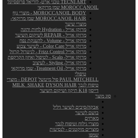
TECNI ART טכני ארט- לוריאל פרופסיונל
MOROCCANOIL שמן מרוקאי
MOROCCANOIL BODY - מוצרי גוף
MOROCCANOIL HAIR שמן מרוקאי-
מוצרי שיער
מרוקן אוייל - Hydration לחות והזנה
מרוקן אוייל - REPAIR לשיקום השיער
מרוקן אוייל - Volume - להענקת נפח
מרוקן אוייל Color Care - לשיער צבוע
מרוקן אוייל Frizz Control - לניטרול קרזול
מרוקן אוייל- Scalp - לטיפול ואיזון הקרקפת
מרוקן אוייל- Styling - לעיצוב
מרוקן אוייל- Treatment Oil- שמן מרוקאי
טיפולי
PAUL MITCHELL פול מיטשל
DEPOT - מוצרי
טיפוח לגבר
DYSON HAIR
MILK_SHAKE
דייסון
K18 תיקון ושיקום השיער
סוג מוצר
אבקה/סיבים לשיער דליל
בושם לשיער
מארזים
מוצרי גילוח וטיפוח לגבר
מוצרים מוקטנים - לנסיעות
שמפו