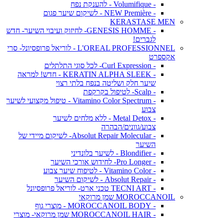
- Volumifique - להענקת נפח
- NEW Première - לשיקום שיער פגום
KERASTASE MEN
- GENESIS HOMME- לחיזוק ועיבוי השיער- חדש
לגברים!
L'OREAL PROFESSIONNEL - לוריאל פרופסיונל- סרי
אקספרט
- Curl Expression- לכל סוגי התלתלים
- KERATIN ALPHA SLEEK - חדש! למראה
שיער חלק ושליטה בנפח בלתי רצוי
- Scalp- לטיפול בקרקפת
- Vitamino Color Spectrum - טיפול מקצועי לשיער
צבוע
- Metal Detox - ללא מלחים לשיער
צבוע/גוונים/הבהרה
- Absolut Repair Molecular- לשיקום מיידי של
השיער
- Blondifier - לשיער בלונדיני
- Pro Longer- לחידוש אורכי השיער
- Vitamino Color - לטיפוח שיער צבוע
- Absolut Repair - לשיקום השיער
- TECNI ART טכני ארט- לוריאל פרופסיונל
MOROCCANOIL שמן מרוקאי
- MOROCCANOIL BODY - מוצרי גוף
- MOROCCANOIL HAIR שמן מרוקאי- מוצרי