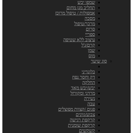
שמפו יבש
תחליב מגן מחום
אמפולות / טיפול מרוכז
מסכה
מרכך/טיפול
סרום
ספריי
עיצוב ללא שטיפה
קרם/ג'ל
שמן
מוס
סוג שיער
בלונדיני
דק וחסר נפח
החלקה
יבש/יבש מאד
מרדני ומקורזל
נשירה
עבה
פגום /קצוות מפוצלים
צבוע/גוונים
קרקפת רגישה
קרקפת שומנית
קשקשים