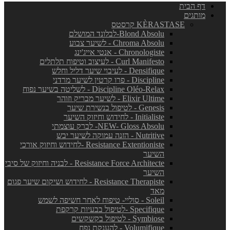
דף הבית
מותגים
KÈRASTASE קרסטס
Blond Absolu-לבלונד המושלם
Chroma Absolu - לשיער צבוע
Chronologiste - אנטי אייג'ינג
Curl Manifesto - לעיצוב וטיפוח תלתלים
Densifique - לעיבוי שיער דליל וחלש
Discipline - פרו קרטין לשיער מרדני
Discipline Oléo-Relax - לשליטה בשיער נפוח
Elixir Ultime - לשיער מבריק וזוהר
Genesis - לטיפול בנשירת שיער
Initialiste - לחידוש וחיזוק השיער
NEW- Gloss Absolu- לברק עוצמתי
Nutritive - הזנה עמוקה לשיער יבש
Resistance Extentioniste -לחידוש וחיזוק אורכי
השיער
Resistance Force Architecte - לבניה וחיזוק של סיבי
השיער
Resistance Therapiste - לחידוש ושיקום שיער פגום
מאד
Soleil - סוליי- טיפוח לאחר חשיפה לשמש
Specifique -לטיפול בבעיות קרקפת
Symbiose - לטיפול בקשקשים
Volumifique - להענקת נפח