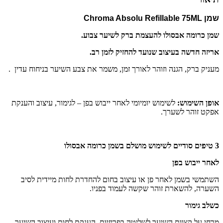
שמן Chroma Absolu Refillable 75ML
שמן כרומה אבסולו להעצמת ברק לשיער צבוע.
אריזה חדשה בעיצוב שנועד להחזיק לזמן רב.
מעניק ברק, הגנה וזוהר לאורך זמן, משמר את צבע השיער בניחוח עדין .
אופן השימוש:
לשימוש יומיומי לאחר ייבוש בפן – לגימור, עיצוב והענקת
אפקט זוהר לשערך.
3 טיפים סודיים לשימוש מושלם בשמן כרומה אבסולו
לאחר ייבוש בפן
השתמשי בשמן לאחר פן או עיצוב בחום להחדרת לחות מיידית לסיב
השערה, להשארת זוהר שקשה לעמוד בפניו.
כשלב גימור
מרחי על קצוות השיער לשליטה בפריזיות, הענקת לחות ועיצוב השיער.