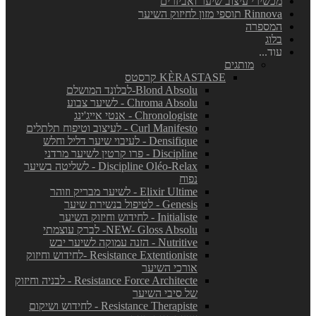
מכשירי עיצוב שיער ואביזרים
Rinnova תוספי מזון לחיזוק השיער
המספרה
בלוג
עוד...
מותגים
KÈRASTASE קרסטס
Blond Absolu-לבלונד המושלם
Chroma Absolu - לשיער צבוע
Chronologiste - אנטי אייג'ינג
Curl Manifesto - לעיצוב וטיפוח תלתלים
Densifique - לעיבוי שיער דליל וחלש
Discipline - פרו קרטין לשיער מרדני
Discipline Oléo-Relax - לשליטה בשיער
נפוח
Elixir Ultime - לשיער מבריק וזוהר
Genesis - לטיפול בנשירת שיער
Initialiste - לחידוש וחיזוק השיער
NEW- Gloss Absolu- לברק עוצמתי
Nutritive - הזנה עמוקה לשיער יבש
Resistance Extentioniste -לחידוש וחיזוק
אורכי השיער
Resistance Force Architecte - לבניה וחיזוק
של סיבי השיער
Resistance Therapiste - לחידוש ושיקום