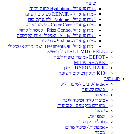
שיער
- מרוקן אוייל - Hydration לחות והזנה
- מרוקן אוייל - REPAIR לשיקום השיער
- מרוקן אוייל - Volume - להענקת נפח
- מרוקן אוייל Color Care - לשיער צבוע
- מרוקן אוייל Frizz Control - לניטרול קרזול
- מרוקן אוייל- Scalp - לטיפול ואיזון הקרקפת
- מרוקן אוייל- Styling - לעיצוב
- מרוקן אוייל- Treatment Oil- שמן מרוקאי טיפולי
- PAUL MITCHELL פול מיטשל
- DEPOT - מוצרי טיפוח לגבר
- MILK_SHAKE
- DYSON HAIR דייסון
- K18 תיקון ושיקום השיער
סוג מוצר
- אבקה/סיבים לשיער דליל
- בושם לשיער
- מארזים
- מוצרי גילוח וטיפוח לגבר
- מוצרים מוקטנים - לנסיעות
- שמפו
- שמפו יבש
- תחליב מגן מחום
- אמפולות / טיפול מרוכז
- מסכה