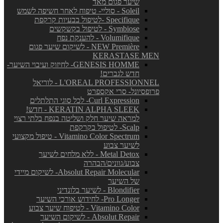
שיער פגום מאד
Soleil - סוליי- טיפוח לאחר חשיפה לשמש
Specifique -לטיפול בבעיות קרקפת
Symbiose - לטיפול בקשקשים
Volumifique - להענקת נפח
NEW Première - לשיקום שיער פגום
KERASTASE MEN
GENESIS HOMME- לחיזוק ועיבוי השיער-
חדש לגברים!
L'OREAL PROFESSIONNEL - לוריאל
פרופסיונל- סרי אקספרט
Curl Expression- לכל סוגי התלתלים
KERATIN ALPHA SLEEK - חדש!
למראה שיער חלק ושליטה בנפח בלתי רצוי
Scalp- לטיפול בקרקפת
Vitamino Color Spectrum - טיפול מקצועי
לשיער צבוע
Metal Detox - ללא מלחים לשיער
צבוע/גוונים/הבהרה
Absolut Repair Molecular- לשיקום מיידי
של השיער
Blondifier - לשיער בלונדיני
Pro Longer- לחידוש אורכי השיער
Vitamino Color - לטיפוח שיער צבוע
Absolut Repair - לשיקום השיער