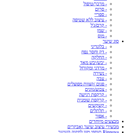
- מרכך/טיפול
- סרום
- ספריי
- עיצוב ללא שטיפה
- קרם/ג'ל
- שמן
- מוס
סוג שיער
- בלונדיני
- דק וחסר נפח
- החלקה
- יבש/יבש מאד
- מרדני ומקורזל
- נשירה
- עבה
- פגום /קצוות מפוצלים
- צבוע/גוונים
- קרקפת רגישה
- קרקפת שומנית
- קשקשים
- תלתלים
- אפור
מבצעים מיוחדים
מכשירי עיצוב שיער ואביזרים
Rinnova תוספי מזון לחיזוק השיער