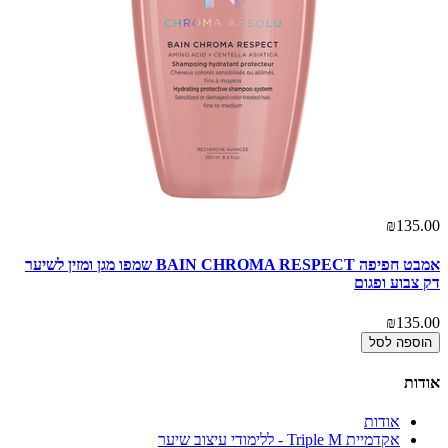
00
₪135.00
אמבט חפיפה BAIN CHROMA RESPECT שמפו מגן ומזין לשיער
דק צבוע ופגום
לש
00
₪135.00
הוספה לסל
אודות
אודות
אקדמיית Triple M - ללימודי עיצוב שיער