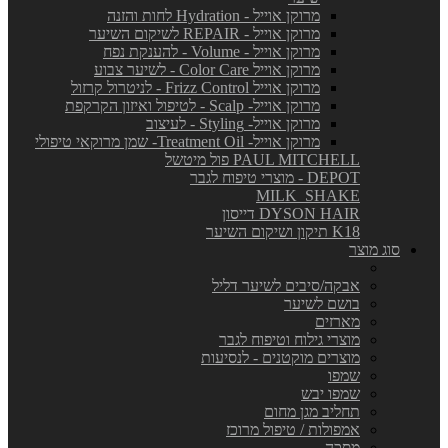
מרוקן אוייל - Hydration לחות והזנה
מרוקן אוייל - REPAIR לשיקום השיער
מרוקן אוייל - Volume - להענקת נפח
מרוקן אוייל Color Care - לשיער צבוע
מרוקן אוייל Frizz Control - לניטרול קרזול
מרוקן אוייל- Scalp - לטיפול ואיזון הקרקפת
מרוקן אוייל- Styling - לעיצוב
מרוקן אוייל- Treatment Oil- שמן מרוקאי טיפולי
PAUL MITCHELL פול מיטשל
DEPOT - מוצרי טיפוח לגבר
MILK_SHAKE
DYSON HAIR דייסון
K18 תיקון ושיקום השיער
סוג מוצר
אבקה/סיבים לשיער דליל
בושם לשיער
מארזים
מוצרי גילוח וטיפוח לגבר
מוצרים מוקטנים - לנסיעות
שמפו
שמפו יבש
תחליב מגן מחום
אמפולות / טיפול מרוכז
מסכה