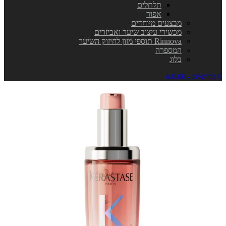
תלתלים
אפור
מבצעים מיוחדים
מכשירי עיצוב שיער ואביזרים
Rinnova תוספי מזון לחיזוק השיער
המספרה
בלוג
0 פריט\ים - ₪0.00