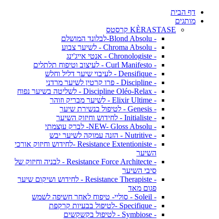
דף הבית
מותגים
KÈRASTASE קרסטס
- Blond Absolu-לבלונד המושלם
- Chroma Absolu - לשיער צבוע
- Chronologiste - אנטי אייג'ינג
- Curl Manifesto - לעיצוב וטיפוח תלתלים
- Densifique - לעיבוי שיער דליל וחלש
- Discipline - פרו קרטין לשיער מרדני
- Discipline Oléo-Relax - לשליטה בשיער נפוח
- Elixir Ultime - לשיער מבריק וזוהר
- Genesis - לטיפול בנשירת שיער
- Initialiste - לחידוש וחיזוק השיער
- NEW- Gloss Absolu- לברק עוצמתי
- Nutritive - הזנה עמוקה לשיער יבש
- Resistance Extentioniste -לחידוש וחיזוק אורכי
השיער
- Resistance Force Architecte - לבניה וחיזוק של
סיבי השיער
- Resistance Therapiste - לחידוש ושיקום שיער
פגום מאד
- Soleil - סוליי- טיפוח לאחר חשיפה לשמש
- Specifique -לטיפול בבעיות קרקפת
- Symbiose - לטיפול בקשקשים