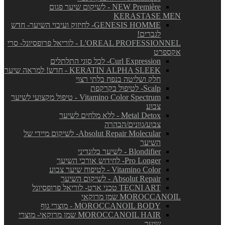
NEW Première - לשיקום שיער פגום
KERASTASE MEN
GENESIS HOMME- לחיזוק ועיבוי השיער- חדש
לגברים!
L'OREAL PROFESSIONNEL - לוריאל פרופסיונל- סרי
אקספרט
Curl Expression- לכל סוגי התלתלים
KERATIN ALPHA SLEEK - חדש! למראה שיער
חלק ושליטה בנפח בלתי רצוי
Scalp- לטיפול בקרקפת
Vitamino Color Spectrum - טיפול מקצועי לשיער
צבוע
Metal Detox - ללא מלחים לשיער
צבוע/גוונים/הבהרה
Absolut Repair Molecular- לשיקום מיידי של
השיער
Blondifier - לשיער בלונדיני
Pro Longer- לחידוש אורכי השיער
Vitamino Color - לטיפוח שיער צבוע
Absolut Repair - לשיקום השיער
TECNI ART טכני ארט- לוריאל פרופסיונל
MOROCCANOIL שמן מרוקאי
MOROCCANOIL BODY - מוצרי גוף
MOROCCANOIL HAIR שמן מרוקאי- מוצרי
שיער