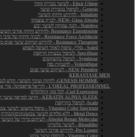
Elixir Ultime - לשיער מבריק וזוהר
Genesis - לטיפול בנשירת שיער
Initialiste - לחידוש וחיזוק השיער
NEW- Gloss Absolu- לברק עוצמתי
Nutritive - הזנה עמוקה לשיער יבש
Resistance Extentioniste -לחידוש וחיזוק אורכי השיער
Resistance Force Architecte - לבניה וחיזוק של סיבי השיער
Resistance Therapiste - לחידוש ושיקום שיער פגום מאד
Soleil - סוליי- טיפוח לאחר חשיפה לשמש
Specifique -לטיפול בבעיות קרקפת
Symbiose - לטיפול בקשקשים
Volumifique - להענקת נפח
NEW Première - לשיקום שיער פגום
KERASTASE MEN
GENESIS HOMME- לחיזוק ועיבוי השיער- חדש לגברים!
L'OREAL PROFESSIONNEL - לוריאל פרופסיונל- סרי אקספרט
Curl Expression- לכל סוגי התלתלים
KERATIN ALPHA SLEEK - חדש! למראה שיער חלק ושליטה בנפח בלתי רצוי
Scalp- לטיפול בקרקפת
Vitamino Color Spectrum - טיפול מקצועי לשיער צבוע
Metal Detox - ללא מלחים לשיער צבוע/גוונים/הבהרה
Absolut Repair Molecular- לשיקום מיידי של השיער
Blondifier - לשיער בלונדיני
Pro Longer- לחידוש אורכי השיער
Vitamino Color - לטיפוח שיער צבוע