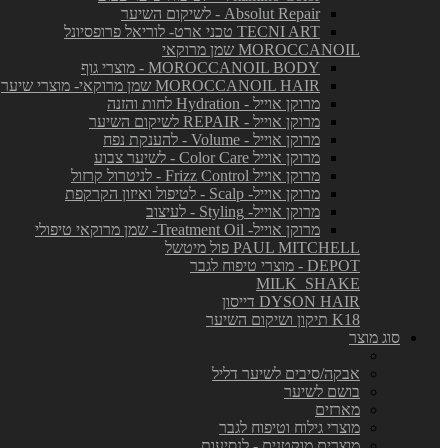
Absolut Repair - לשיקום השיער
TECNI ART טכני ארט- לוריאל פרופסיונל
MOROCCANOIL שמן מרוקאי
MOROCCANOIL BODY - מוצרי גוף
MOROCCANOIL HAIR שמן מרוקאי- מוצרי שיער
מרוקן אוייל - Hydration לחות והזנה
מרוקן אוייל - REPAIR לשיקום השיער
מרוקן אוייל - Volume - להענקת נפח
מרוקן אוייל Color Care - לשיער צבוע
מרוקן אוייל Frizz Control - לניטרול קרזול
מרוקן אוייל- Scalp - לטיפול ואיזון הקרקפת
מרוקן אוייל- Styling - לעיצוב
מרוקן אוייל- Treatment Oil- שמן מרוקאי טיפולי
PAUL MITCHELL פול מיטשל
DEPOT - מוצרי טיפוח לגבר
MILK_SHAKE
DYSON HAIR דייסון
K18 תיקון ושיקום השיער
סוג מוצר
אבקה/סיבים לשיער דליל
בושם לשיער
מארזים
מוצרי גילוח וטיפוח לגבר
מוצרים מוקטנים - לנסיעות