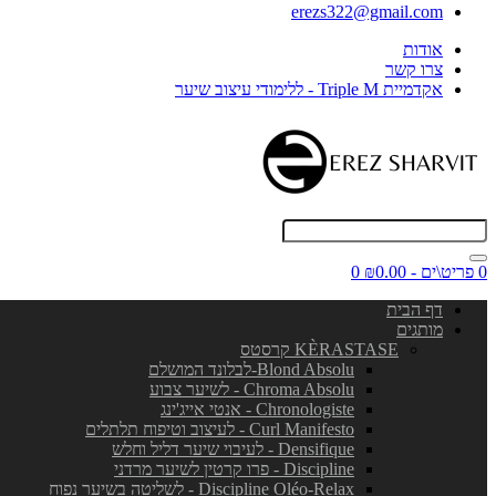
erezs322@gmail.com
אודות
צרו קשר
אקדמיית Triple M - ללימודי עיצוב שיער
0 פריט\ים - ₪0.00
0
דף הבית
מותגים
KÈRASTASE קרסטס
Blond Absolu-לבלונד המושלם
Chroma Absolu - לשיער צבוע
Chronologiste - אנטי אייג'ינג
Curl Manifesto - לעיצוב וטיפוח תלתלים
Densifique - לעיבוי שיער דליל וחלש
Discipline - פרו קרטין לשיער מרדני
Discipline Oléo-Relax - לשליטה בשיער נפוח