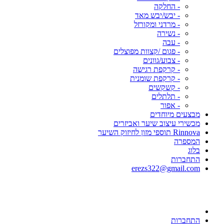
- החלקה
- יבש/יבש מאד
- מרדני ומקורזל
- נשירה
- עבה
- פגום /קצוות מפוצלים
- צבוע/גוונים
- קרקפת רגישה
- קרקפת שומנית
- קשקשים
- תלתלים
- אפור
מבצעים מיוחדים
מכשירי עיצוב שיער ואביזרים
Rinnova תוספי מזון לחיזוק השיער
המספרה
בלוג
התחברות
erezs322@gmail.com
התחברות