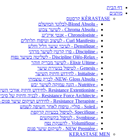
דף הבית
מותגים
KÈRASTASE קרסטס
- Blond Absolu-לבלונד המושלם
- Chroma Absolu - לשיער צבוע
- Chronologiste - אנטי אייג'ינג
- Curl Manifesto - לעיצוב וטיפוח תלתלים
- Densifique - לעיבוי שיער דליל וחלש
- Discipline - פרו קרטין לשיער מרדני
- Discipline Oléo-Relax - לשליטה בשיער נפוח
- Elixir Ultime - לשיער מבריק וזוהר
- Genesis - לטיפול בנשירת שיער
- Initialiste - לחידוש וחיזוק השיער
- NEW- Gloss Absolu- לברק עוצמתי
- Nutritive - הזנה עמוקה לשיער יבש
- Resistance Extentioniste -לחידוש וחיזוק אורכי השיער
- Resistance Force Architecte - לבניה וחיזוק של סיבי השיער
- Resistance Therapiste - לחידוש ושיקום שיער פגום מאד
- Soleil - סוליי- טיפוח לאחר חשיפה לשמש
- Specifique -לטיפול בבעיות קרקפת
- Symbiose - לטיפול בקשקשים
- Volumifique - להענקת נפח
- NEW Première - לשיקום שיער פגום
KERASTASE MEN