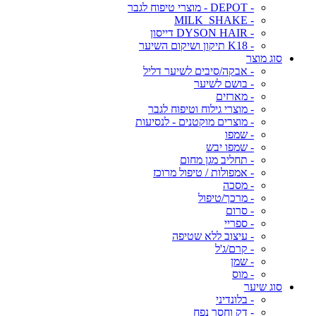
- DEPOT - מוצרי טיפוח לגבר
- MILK_SHAKE
- DYSON HAIR דייסון
- K18 תיקון ושיקום השיער
סוג מוצר
- אבקה/סיבים לשיער דליל
- בושם לשיער
- מארזים
- מוצרי גילוח וטיפוח לגבר
- מוצרים מוקטנים - לנסיעות
- שמפו
- שמפו יבש
- תחליב מגן מחום
- אמפולות / טיפול מרוכז
- מסכה
- מרכך/טיפול
- סרום
- ספריי
- עיצוב ללא שטיפה
- קרם/ג'ל
- שמן
- מוס
סוג שיער
- בלונדיני
- דק וחסר נפח