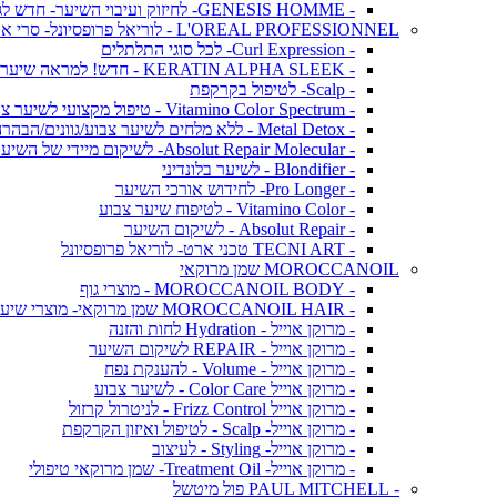
- GENESIS HOMME- לחיזוק ועיבוי השיער- חדש לגברים!
L'OREAL PROFESSIONNEL - לוריאל פרופסיונל- סרי אקספרט
- Curl Expression- לכל סוגי התלתלים
- KERATIN ALPHA SLEEK - חדש! למראה שיער חלק ושליטה בנפח בלתי רצוי
- Scalp- לטיפול בקרקפת
- Vitamino Color Spectrum - טיפול מקצועי לשיער צבוע
- Metal Detox - ללא מלחים לשיער צבוע/גוונים/הבהרה
- Absolut Repair Molecular- לשיקום מיידי של השיער
- Blondifier - לשיער בלונדיני
- Pro Longer- לחידוש אורכי השיער
- Vitamino Color - לטיפוח שיער צבוע
- Absolut Repair - לשיקום השיער
- TECNI ART טכני ארט- לוריאל פרופסיונל
MOROCCANOIL שמן מרוקאי
- MOROCCANOIL BODY - מוצרי גוף
- MOROCCANOIL HAIR שמן מרוקאי- מוצרי שיער
- מרוקן אוייל - Hydration לחות והזנה
- מרוקן אוייל - REPAIR לשיקום השיער
- מרוקן אוייל - Volume - להענקת נפח
- מרוקן אוייל Color Care - לשיער צבוע
- מרוקן אוייל Frizz Control - לניטרול קרזול
- מרוקן אוייל- Scalp - לטיפול ואיזון הקרקפת
- מרוקן אוייל- Styling - לעיצוב
- מרוקן אוייל- Treatment Oil- שמן מרוקאי טיפולי
- PAUL MITCHELL פול מיטשל