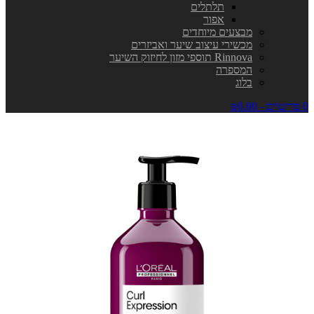
תלתלים
אפור
מבצעים מיוחדים
מכשירי עיצוב שיער ואביזרים
Rinnova תוספי מזון לחיזוק השיער
המספרה
בלוג
0 פריט\ים - ₪0.00