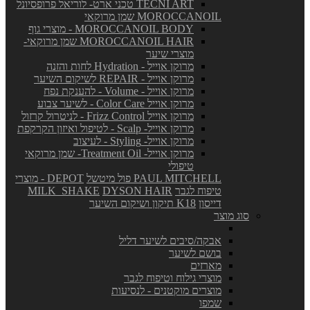
TECNI ART טכני ארט- לוריאל פרופסיונל
MOROCCANOIL שמן מרוקאי
MOROCCANOIL BODY - מוצרי גוף
MOROCCANOIL HAIR שמן מרוקאי-
מוצרי שיער
מרוקן אוייל - Hydration לחות והזנה
מרוקן אוייל - REPAIR לשיקום השיער
מרוקן אוייל - Volume - להענקת נפח
מרוקן אוייל Color Care - לשיער צבוע
מרוקן אוייל Frizz Control - לניטרול קרזול
מרוקן אוייל- Scalp - לטיפול ואיזון הקרקפת
מרוקן אוייל- Styling - לעיצוב
מרוקן אוייל- Treatment Oil- שמן מרוקאי
טיפולי
PAUL MITCHELL פול מיטשל
DEPOT - מוצרי
טיפוח לגבר
DYSON HAIR
MILK_SHAKE
דייסון
K18 תיקון ושיקום השיער
סוג מוצר
אבקה/סיבים לשיער דליל
בושם לשיער
מארזים
מוצרי גילוח וטיפוח לגבר
מוצרים מוקטנים - לנסיעות
שמפו