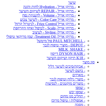
שיער
- מרוקן אוייל - Hydration לחות והזנה
- מרוקן אוייל - REPAIR לשיקום השיער
- מרוקן אוייל - Volume - להענקת נפח
- מרוקן אוייל Color Care - לשיער צבוע
- מרוקן אוייל Frizz Control - לניטרול קרזול
- מרוקן אוייל- Scalp - לטיפול ואיזון הקרקפת
- מרוקן אוייל- Styling - לעיצוב
- מרוקן אוייל- Treatment Oil- שמן מרוקאי טיפולי
- PAUL MITCHELL פול מיטשל
- DEPOT - מוצרי טיפוח לגבר
- MILK_SHAKE
- DYSON HAIR דייסון
- K18 תיקון ושיקום השיער
סוג מוצר
- אבקה/סיבים לשיער דליל
- בושם לשיער
- מארזים
- מוצרי גילוח וטיפוח לגבר
- מוצרים מוקטנים - לנסיעות
- שמפו
- שמפו יבש
- תחליב מגן מחום
- אמפולות / טיפול מרוכז
- מסכה