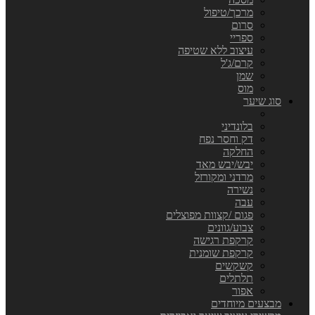
מרכך/טיפול
סרום
ספריי
עיצוב ללא שטיפה
קרם/ג'ל
שמן
מוס
סוג שיער
בלונדיני
דק וחסר נפח
החלקה
יבש/יבש מאד
מרדני ומקורזל
נשירה
עבה
פגום /קצוות מפוצלים
צבוע/גוונים
קרקפת רגישה
קרקפת שומנית
קשקשים
תלתלים
אפור
מבצעים מיוחדים