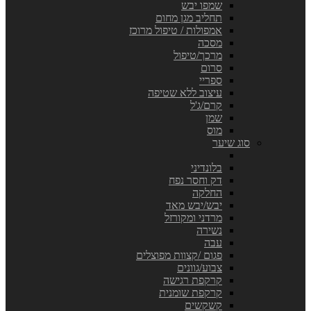
שמפו יבש
תחליב מגן מחום
אמפולות / טיפול מרוכז
מסכה
מרכך/טיפול
סרום
ספריי
עיצוב ללא שטיפה
קרם/ג'ל
שמן
מוס
סוג שיער
בלונדיני
דק וחסר נפח
החלקה
יבש/יבש מאד
מרדני ומקורזל
נשירה
עבה
פגום /קצוות מפוצלים
צבוע/גוונים
קרקפת רגישה
קרקפת שומנית
קשקשים