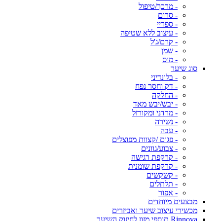
- מרכך/טיפול
- סרום
- ספריי
- עיצוב ללא שטיפה
- קרם/ג'ל
- שמן
- מוס
סוג שיער
- בלונדיני
- דק וחסר נפח
- החלקה
- יבש/יבש מאד
- מרדני ומקורזל
- נשירה
- עבה
- פגום /קצוות מפוצלים
- צבוע/גוונים
- קרקפת רגישה
- קרקפת שומנית
- קשקשים
- תלתלים
- אפור
מבצעים מיוחדים
מכשירי עיצוב שיער ואביזרים
Rinnova תוספי מזון לחיזוק השיער