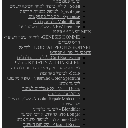
שיער פגום מאד
Soleil - סוליי- טיפוח לאחר חשיפה לשמש
Specifique -לטיפול בבעיות קרקפת
Symbiose - לטיפול בקשקשים
Volumifique - להענקת נפח
NEW Première - לשיקום שיער פגום
KERASTASE MEN
GENESIS HOMME- לחיזוק ועיבוי השיער-
חדש לגברים!
L'OREAL PROFESSIONNEL - לוריאל
פרופסיונל- סרי אקספרט
Curl Expression- לכל סוגי התלתלים
KERATIN ALPHA SLEEK - חדש!
למראה שיער חלק ושליטה בנפח בלתי רצוי
Scalp- לטיפול בקרקפת
Vitamino Color Spectrum - טיפול מקצועי
לשיער צבוע
Metal Detox - ללא מלחים לשיער
צבוע/גוונים/הבהרה
Absolut Repair Molecular- לשיקום מיידי
של השיער
Blondifier - לשיער בלונדיני
Pro Longer- לחידוש אורכי השיער
Vitamino Color - לטיפוח שיער צבוע
Absolut Repair - לשיקום השיער