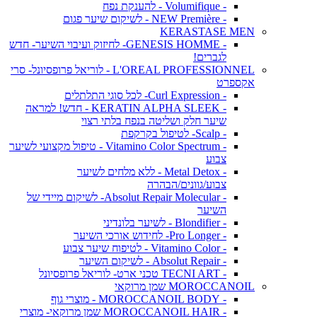
- Volumifique - להענקת נפח
- NEW Première - לשיקום שיער פגום
KERASTASE MEN
- GENESIS HOMME- לחיזוק ועיבוי השיער- חדש
לגברים!
L'OREAL PROFESSIONNEL - לוריאל פרופסיונל- סרי
אקספרט
- Curl Expression- לכל סוגי התלתלים
- KERATIN ALPHA SLEEK - חדש! למראה
שיער חלק ושליטה בנפח בלתי רצוי
- Scalp- לטיפול בקרקפת
- Vitamino Color Spectrum - טיפול מקצועי לשיער
צבוע
- Metal Detox - ללא מלחים לשיער
צבוע/גוונים/הבהרה
- Absolut Repair Molecular- לשיקום מיידי של
השיער
- Blondifier - לשיער בלונדיני
- Pro Longer- לחידוש אורכי השיער
- Vitamino Color - לטיפוח שיער צבוע
- Absolut Repair - לשיקום השיער
- TECNI ART טכני ארט- לוריאל פרופסיונל
MOROCCANOIL שמן מרוקאי
- MOROCCANOIL BODY - מוצרי גוף
- MOROCCANOIL HAIR שמן מרוקאי- מוצרי