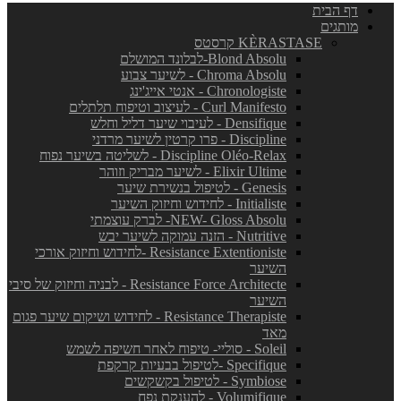
דף הבית
מותגים
KÈRASTASE קרסטס
Blond Absolu-לבלונד המושלם
Chroma Absolu - לשיער צבוע
Chronologiste - אנטי אייג'ינג
Curl Manifesto - לעיצוב וטיפוח תלתלים
Densifique - לעיבוי שיער דליל וחלש
Discipline - פרו קרטין לשיער מרדני
Discipline Oléo-Relax - לשליטה בשיער נפוח
Elixir Ultime - לשיער מבריק וזוהר
Genesis - לטיפול בנשירת שיער
Initialiste - לחידוש וחיזוק השיער
NEW- Gloss Absolu- לברק עוצמתי
Nutritive - הזנה עמוקה לשיער יבש
Resistance Extentioniste -לחידוש וחיזוק אורכי
השיער
Resistance Force Architecte - לבניה וחיזוק של סיבי
השיער
Resistance Therapiste - לחידוש ושיקום שיער פגום
מאד
Soleil - סוליי- טיפוח לאחר חשיפה לשמש
Specifique -לטיפול בבעיות קרקפת
Symbiose - לטיפול בקשקשים
Volumifique - להענקת נפח