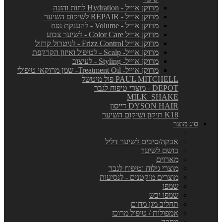
מרוקן אוייל - Hydration לחות והזנה
מרוקן אוייל - REPAIR לשיקום השיער
מרוקן אוייל - Volume - להענקת נפח
מרוקן אוייל Color Care - לשיער צבוע
מרוקן אוייל Frizz Control - לניטרול קרזול
מרוקן אוייל- Scalp - לטיפול ואיזון הקרקפת
מרוקן אוייל- Styling - לעיצוב
מרוקן אוייל- Treatment Oil- שמן מרוקאי טיפולי
PAUL MITCHELL פול מיטשל
DEPOT - מוצרי טיפוח לגבר
MILK_SHAKE
DYSON HAIR דייסון
K18 תיקון ושיקום השיער
סוג מוצר
אבקה/סיבים לשיער דליל
בושם לשיער
מארזים
מוצרי גילוח וטיפוח לגבר
מוצרים מוקטנים - לנסיעות
שמפו
שמפו יבש
תחליב מגן מחום
אמפולות / טיפול מרוכז
מסכה