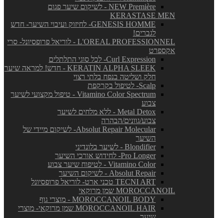
NEW Première - לשיקום שיער פגום
KERASTASE MEN
GENESIS HOMME- לחיזוק ועיבוי השיער- חדש
לגברים!
L'OREAL PROFESSIONNEL - לוריאל פרופסיונל- סרי
אקספרט
Curl Expression- לכל סוגי התלתלים
KERATIN ALPHA SLEEK - חדש! למראה שיער
חלק ושליטה בנפח בלתי רצוי
Scalp- לטיפול בקרקפת
Vitamino Color Spectrum - טיפול מקצועי לשיער
צבוע
Metal Detox - ללא מלחים לשיער
צבוע/גוונים/הבהרה
Absolut Repair Molecular- לשיקום מיידי של
השיער
Blondifier - לשיער בלונדיני
Pro Longer- לחידוש אורכי השיער
Vitamino Color - לטיפוח שיער צבוע
Absolut Repair - לשיקום השיער
TECNI ART טכני ארט- לוריאל פרופסיונל
MOROCCANOIL שמן מרוקאי
MOROCCANOIL BODY - מוצרי גוף
MOROCCANOIL HAIR שמן מרוקאי- מוצרי
שיער