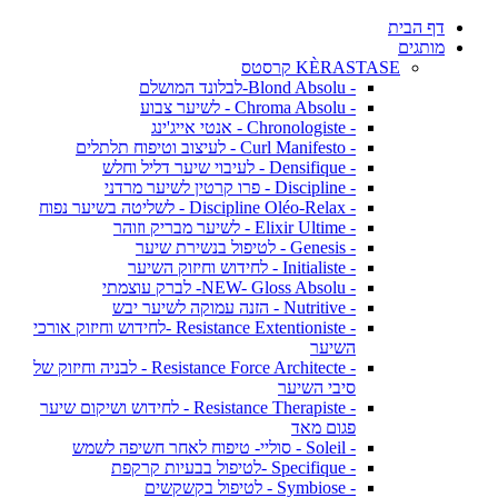
דף הבית
מותגים
KÈRASTASE קרסטס
- Blond Absolu-לבלונד המושלם
- Chroma Absolu - לשיער צבוע
- Chronologiste - אנטי אייג'ינג
- Curl Manifesto - לעיצוב וטיפוח תלתלים
- Densifique - לעיבוי שיער דליל וחלש
- Discipline - פרו קרטין לשיער מרדני
- Discipline Oléo-Relax - לשליטה בשיער נפוח
- Elixir Ultime - לשיער מבריק וזוהר
- Genesis - לטיפול בנשירת שיער
- Initialiste - לחידוש וחיזוק השיער
- NEW- Gloss Absolu- לברק עוצמתי
- Nutritive - הזנה עמוקה לשיער יבש
- Resistance Extentioniste -לחידוש וחיזוק אורכי
השיער
- Resistance Force Architecte - לבניה וחיזוק של
סיבי השיער
- Resistance Therapiste - לחידוש ושיקום שיער
פגום מאד
- Soleil - סוליי- טיפוח לאחר חשיפה לשמש
- Specifique -לטיפול בבעיות קרקפת
- Symbiose - לטיפול בקשקשים