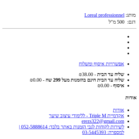
מותג:
Loreal professionnel
דגם:
500 מ"ל
אפשרויות איסוף ומשלוח
שליח עד הבית
- ₪38.00
שליח עד הבית חינם בהזמנות מעל 299 שח
- ₪0.00
איסוף
- ₪0.00
אודות
אודות
אקדמיית Triple M - ללימודי עיצוב שיער
erezs322@gmail.com
לשירות לקוחות לגבי הזמנות באתר בלבד: 052-5888614 |
למספרה: 03-5445393