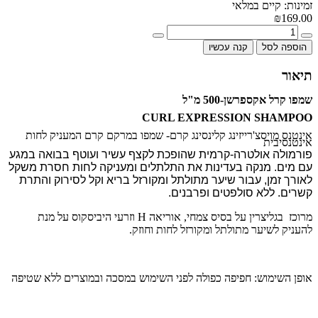
זמינות: קיים במלאי
₪169.00
הוספה לסל
קנה עכשיו
תיאור
שמפו קרל אקספרשן-500 מ"ל
CURL EXPRESSION SHAMPOO
אינטנס מויסצ'רייזינג
קלינסינג
קרם-
שמפו במרקם קרם המעניק לחות
אינטנסיבית
פורמולה אולטרה-קרמית שהופכת לקצף עשיר ועוטף בבואה במגע
עם מים. מנקה בעדינות את התלתלים ומעניקה לחות חסרת משקל
לאורך זמן, עבור שיער מתולתל ומקורזל בריא וקל לסירוק והתרת
קשרים. ללא סולפטים ופרבנים
.
מרוכז בגליצרין על בסיס צמחי, אוריאה
H
וזרעי היביסקוס על מנת
להעניק לשיער מתולתל ומקורזל לחות וחוזק.
אופן השימוש: חפיפה כפולה לפני השימוש במסכה ובמוצרים ללא שטיפה