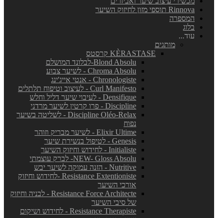
מכשירי עיצוב שיער ואביזרים
Rinnova תוספי מזון לחיזוק השיער
המספרה
בלוג
עוד...
מותגים
KÈRASTASE קרסטס
Blond Absolu-לבלונד המושלם
Chroma Absolu - לשיער צבוע
Chronologiste - אנטי אייג'ינג
Curl Manifesto - לעיצוב וטיפוח תלתלים
Densifique - לעיבוי שיער דליל וחלש
Discipline - פרו קרטין לשיער מרדני
Discipline Oléo-Relax - לשליטה בשיער
נפוח
Elixir Ultime - לשיער מבריק וזוהר
Genesis - לטיפול בנשירת שיער
Initialiste - לחידוש וחיזוק השיער
NEW- Gloss Absolu- לברק עוצמתי
Nutritive - הזנה עמוקה לשיער יבש
Resistance Extentioniste -לחידוש וחיזוק
אורכי השיער
Resistance Force Architecte - לבניה וחיזוק
של סיבי השיער
Resistance Therapiste - לחידוש ושיקום