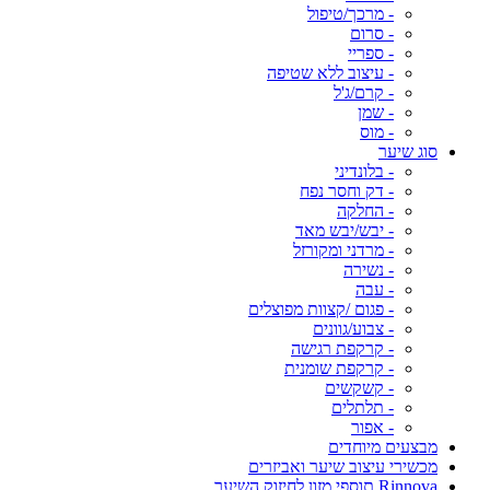
- מרכך/טיפול
- סרום
- ספריי
- עיצוב ללא שטיפה
- קרם/ג'ל
- שמן
- מוס
סוג שיער
- בלונדיני
- דק וחסר נפח
- החלקה
- יבש/יבש מאד
- מרדני ומקורזל
- נשירה
- עבה
- פגום /קצוות מפוצלים
- צבוע/גוונים
- קרקפת רגישה
- קרקפת שומנית
- קשקשים
- תלתלים
- אפור
מבצעים מיוחדים
מכשירי עיצוב שיער ואביזרים
Rinnova תוספי מזון לחיזוק השיער