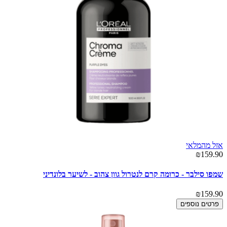
אזל מהמלאי
₪159.90
שמפו סילבר - כרומה קרם לנטרול גוון צהוב - לשיער בלונדיני
₪159.90
פרטים נוספים