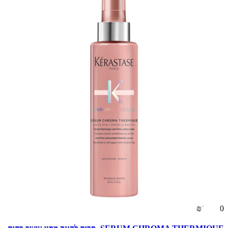
₪185.00