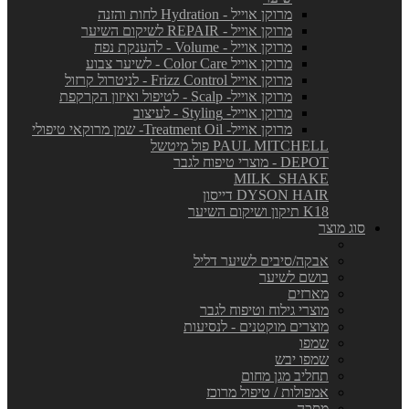
מרוקן אוייל - Hydration לחות והזנה
מרוקן אוייל - REPAIR לשיקום השיער
מרוקן אוייל - Volume - להענקת נפח
מרוקן אוייל Color Care - לשיער צבוע
מרוקן אוייל Frizz Control - לניטרול קרזול
מרוקן אוייל- Scalp - לטיפול ואיזון הקרקפת
מרוקן אוייל- Styling - לעיצוב
מרוקן אוייל- Treatment Oil- שמן מרוקאי טיפולי
PAUL MITCHELL פול מיטשל
DEPOT - מוצרי טיפוח לגבר
MILK_SHAKE
DYSON HAIR דייסון
K18 תיקון ושיקום השיער
סוג מוצר
אבקה/סיבים לשיער דליל
בושם לשיער
מארזים
מוצרי גילוח וטיפוח לגבר
מוצרים מוקטנים - לנסיעות
שמפו
שמפו יבש
תחליב מגן מחום
אמפולות / טיפול מרוכז
מסכה