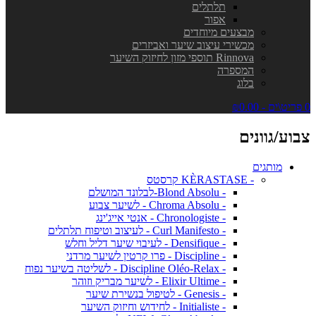
תלתלים
אפור
מבצעים מיוחדים
מכשירי עיצוב שיער ואביזרים
Rinnova תוספי מזון לחיזוק השיער
המספרה
בלוג
0 פריט\ים - ₪0.00
צבוע/גוונים
מותגים
- KÈRASTASE קרסטס
- Blond Absolu-לבלונד המושלם
- Chroma Absolu - לשיער צבוע
- Chronologiste - אנטי אייג'ינג
- Curl Manifesto - לעיצוב וטיפוח תלתלים
- Densifique - לעיבוי שיער דליל וחלש
- Discipline - פרו קרטין לשיער מרדני
- Discipline Oléo-Relax - לשליטה בשיער נפוח
- Elixir Ultime - לשיער מבריק וזוהר
- Genesis - לטיפול בנשירת שיער
- Initialiste - לחידוש וחיזוק השיער