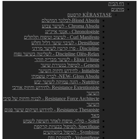
דף הבית
מותגים
KÈRASTASE קרסטס
Blond Absolu-לבלונד המושלם
Chroma Absolu - לשיער צבוע
Chronologiste - אנטי אייג'ינג
Curl Manifesto - לעיצוב וטיפוח תלתלים
Densifique - לעיבוי שיער דליל וחלש
Discipline - פרו קרטין לשיער מרדני
Discipline Oléo-Relax - לשליטה בשיער נפוח
Elixir Ultime - לשיער מבריק וזוהר
Genesis - לטיפול בנשירת שיער
Initialiste - לחידוש וחיזוק השיער
NEW- Gloss Absolu- לברק עוצמתי
Nutritive - הזנה עמוקה לשיער יבש
Resistance Extentioniste -לחידוש וחיזוק אורכי
השיער
Resistance Force Architecte - לבניה וחיזוק של סיבי
השיער
Resistance Therapiste - לחידוש ושיקום שיער פגום
מאד
Soleil - סוליי- טיפוח לאחר חשיפה לשמש
Specifique -לטיפול בבעיות קרקפת
Symbiose - לטיפול בקשקשים
Volumifique - להענקת נפח