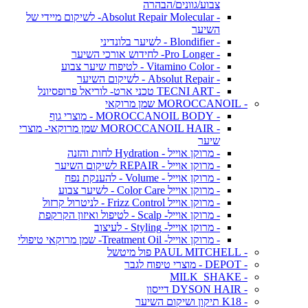
צבוע/גוונים/הבהרה
- Absolut Repair Molecular- לשיקום מיידי של
השיער
- Blondifier - לשיער בלונדיני
- Pro Longer- לחידוש אורכי השיער
- Vitamino Color - לטיפוח שיער צבוע
- Absolut Repair - לשיקום השיער
- TECNI ART טכני ארט- לוריאל פרופסיונל
- MOROCCANOIL שמן מרוקאי
- MOROCCANOIL BODY - מוצרי גוף
- MOROCCANOIL HAIR שמן מרוקאי- מוצרי
שיער
- מרוקן אוייל - Hydration לחות והזנה
- מרוקן אוייל - REPAIR לשיקום השיער
- מרוקן אוייל - Volume - להענקת נפח
- מרוקן אוייל Color Care - לשיער צבוע
- מרוקן אוייל Frizz Control - לניטרול קרזול
- מרוקן אוייל- Scalp - לטיפול ואיזון הקרקפת
- מרוקן אוייל- Styling - לעיצוב
- מרוקן אוייל- Treatment Oil- שמן מרוקאי טיפולי
- PAUL MITCHELL פול מיטשל
- DEPOT - מוצרי טיפוח לגבר
- MILK_SHAKE
- DYSON HAIR דייסון
- K18 תיקון ושיקום השיער