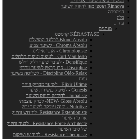
מכשירי עיצוב שיער ואביזרים
Rinnova תוספי מזון לחיזוק השיער
המספרה
בלוג
עוד...
מותגים
KÈRASTASE קרסטס
Blond Absolu-לבלונד המושלם
Chroma Absolu - לשיער צבוע
Chronologiste - אנטי אייג'ינג
Curl Manifesto - לעיצוב וטיפוח תלתלים
Densifique - לעיבוי שיער דליל וחלש
Discipline - פרו קרטין לשיער מרדני
Discipline Oléo-Relax - לשליטה בשיער
נפוח
Elixir Ultime - לשיער מבריק וזוהר
Genesis - לטיפול בנשירת שיער
Initialiste - לחידוש וחיזוק השיער
NEW- Gloss Absolu- לברק עוצמתי
Nutritive - הזנה עמוקה לשיער יבש
Resistance Extentioniste -לחידוש וחיזוק
אורכי השיער
Resistance Force Architecte - לבניה וחיזוק
של סיבי השיער
Resistance Therapiste - לחידוש ושיקום