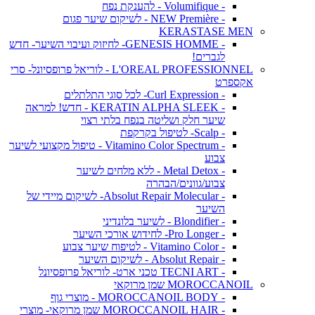
- Volumifique - להענקת נפח
- NEW Première - לשיקום שיער פגום
KERASTASE MEN
- GENESIS HOMME- לחיזוק ועיבוי השיער- חדש
לגברים!
L'OREAL PROFESSIONNEL - לוריאל פרופסיונל- סרי
אקספרט
- Curl Expression- לכל סוגי התלתלים
- KERATIN ALPHA SLEEK - חדש! למראה
שיער חלק ושליטה בנפח בלתי רצוי
- Scalp- לטיפול בקרקפת
- Vitamino Color Spectrum - טיפול מקצועי לשיער
צבוע
- Metal Detox - ללא מלחים לשיער
צבוע/גוונים/הבהרה
- Absolut Repair Molecular- לשיקום מיידי של
השיער
- Blondifier - לשיער בלונדיני
- Pro Longer- לחידוש אורכי השיער
- Vitamino Color - לטיפוח שיער צבוע
- Absolut Repair - לשיקום השיער
- TECNI ART טכני ארט- לוריאל פרופסיונל
MOROCCANOIL שמן מרוקאי
- MOROCCANOIL BODY - מוצרי גוף
- MOROCCANOIL HAIR שמן מרוקאי- מוצרי