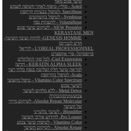
שיער פגום מאד
Soleil - סוליי- טיפוח לאחר חשיפה לשמש
Specifique -לטיפול בבעיות קרקפת
Symbiose - לטיפול בקשקשים
Volumifique - להענקת נפח
NEW Première - לשיקום שיער פגום
KERASTASE MEN
GENESIS HOMME- לחיזוק ועיבוי השיער-
חדש לגברים!
L'OREAL PROFESSIONNEL - לוריאל
פרופסיונל- סרי אקספרט
Curl Expression- לכל סוגי התלתלים
KERATIN ALPHA SLEEK - חדש!
למראה שיער חלק ושליטה בנפח בלתי רצוי
Scalp- לטיפול בקרקפת
Vitamino Color Spectrum - טיפול מקצועי
לשיער צבוע
Metal Detox - ללא מלחים לשיער
צבוע/גוונים/הבהרה
Absolut Repair Molecular- לשיקום מיידי
של השיער
Blondifier - לשיער בלונדיני
Pro Longer- לחידוש אורכי השיער
Vitamino Color - לטיפוח שיער צבוע
Absolut Repair - לשיקום השיער