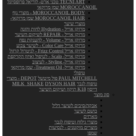
TECNI ART טכני ארט- לוריאל פרופסיונל
MOROCCANOIL שמן מרוקאי
MOROCCANOIL BODY - מוצרי גוף
MOROCCANOIL HAIR שמן מרוקאי-
מוצרי שיער
מרוקן אוייל - Hydration לחות והזנה
מרוקן אוייל - REPAIR לשיקום השיער
מרוקן אוייל - Volume - להענקת נפח
מרוקן אוייל Color Care - לשיער צבוע
מרוקן אוייל Frizz Control - לניטרול קרזול
מרוקן אוייל- Scalp - לטיפול ואיזון הקרקפת
מרוקן אוייל- Styling - לעיצוב
מרוקן אוייל- Treatment Oil- שמן מרוקאי
טיפולי
PAUL MITCHELL פול מיטשל
DEPOT - מוצרי
טיפוח לגבר
DYSON HAIR
MILK_SHAKE
דייסון
K18 תיקון ושיקום השיער
סוג מוצר
אבקה/סיבים לשיער דליל
בושם לשיער
מארזים
מוצרי גילוח וטיפוח לגבר
מוצרים מוקטנים - לנסיעות
שמפו