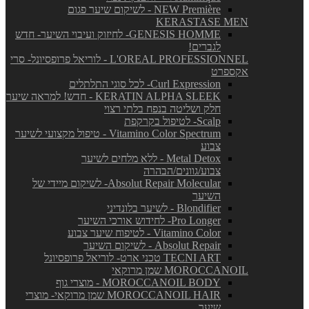
NEW Première - לשיקום שיער פגום
KERASTASE MEN
GENESIS HOMME- לחיזוק ועיבוי השיער- חדש
לגברים!
L'OREAL PROFESSIONNEL - לוריאל פרופסיונל- סרי
אקספרט
Curl Expression- לכל סוגי התלתלים
KERATIN ALPHA SLEEK - חדש! למראה שיער
חלק ושליטה בנפח בלתי רצוי
Scalp- לטיפול בקרקפת
Vitamino Color Spectrum - טיפול מקצועי לשיער
צבוע
Metal Detox - ללא מלחים לשיער
צבוע/גוונים/הבהרה
Absolut Repair Molecular- לשיקום מיידי של
השיער
Blondifier - לשיער בלונדיני
Pro Longer- לחידוש אורכי השיער
Vitamino Color - לטיפוח שיער צבוע
Absolut Repair - לשיקום השיער
TECNI ART טכני ארט- לוריאל פרופסיונל
MOROCCANOIL שמן מרוקאי
MOROCCANOIL BODY - מוצרי גוף
MOROCCANOIL HAIR שמן מרוקאי- מוצרי
שיער