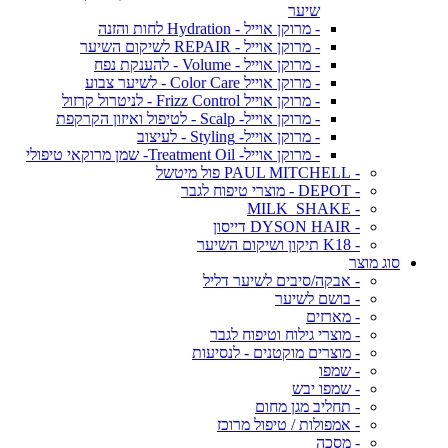
שיער
- מרוקן אוייל - Hydration לחות והזנה
- מרוקן אוייל - REPAIR לשיקום השיער
- מרוקן אוייל - Volume - להענקת נפח
- מרוקן אוייל Color Care - לשיער צבוע
- מרוקן אוייל Frizz Control - לניטרול קרזול
- מרוקן אוייל- Scalp - לטיפול ואיזון הקרקפת
- מרוקן אוייל- Styling - לעיצוב
- מרוקן אוייל- Treatment Oil- שמן מרוקאי טיפולי
- PAUL MITCHELL פול מיטשל
- DEPOT - מוצרי טיפוח לגבר
- MILK_SHAKE
- DYSON HAIR דייסון
- K18 תיקון ושיקום השיער
סוג מוצר
- אבקה/סיבים לשיער דליל
- בושם לשיער
- מארזים
- מוצרי גילוח וטיפוח לגבר
- מוצרים מוקטנים - לנסיעות
- שמפו
- שמפו יבש
- תחליב מגן מחום
- אמפולות / טיפול מרוכז
- מסכה