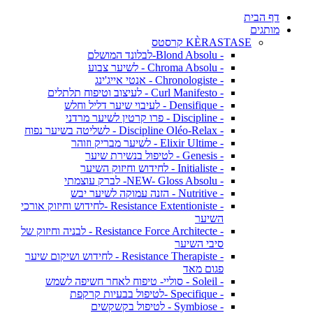
דף הבית
מותגים
KÈRASTASE קרסטס
- Blond Absolu-לבלונד המושלם
- Chroma Absolu - לשיער צבוע
- Chronologiste - אנטי אייג'ינג
- Curl Manifesto - לעיצוב וטיפוח תלתלים
- Densifique - לעיבוי שיער דליל וחלש
- Discipline - פרו קרטין לשיער מרדני
- Discipline Oléo-Relax - לשליטה בשיער נפוח
- Elixir Ultime - לשיער מבריק וזוהר
- Genesis - לטיפול בנשירת שיער
- Initialiste - לחידוש וחיזוק השיער
- NEW- Gloss Absolu- לברק עוצמתי
- Nutritive - הזנה עמוקה לשיער יבש
- Resistance Extentioniste -לחידוש וחיזוק אורכי
השיער
- Resistance Force Architecte - לבניה וחיזוק של
סיבי השיער
- Resistance Therapiste - לחידוש ושיקום שיער
פגום מאד
- Soleil - סוליי- טיפוח לאחר חשיפה לשמש
- Specifique -לטיפול בבעיות קרקפת
- Symbiose - לטיפול בקשקשים