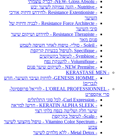
- NEW- Gloss Absolu- לברק עוצמתי
- Nutritive - הזנה עמוקה לשיער יבש
- Resistance Extentioniste -לחידוש וחיזוק אורכי
השיער
- Resistance Force Architecte - לבניה וחיזוק של
סיבי השיער
- Resistance Therapiste - לחידוש ושיקום שיער
פגום מאד
- Soleil - סוליי- טיפוח לאחר חשיפה לשמש
- Specifique -לטיפול בבעיות קרקפת
- Symbiose - לטיפול בקשקשים
- Volumifique - להענקת נפח
- NEW Première - לשיקום שיער פגום
- KERASTASE MEN
- GENESIS HOMME- לחיזוק ועיבוי השיער- חדש
לגברים!
- L'OREAL PROFESSIONNEL - לוריאל פרופסיונל-
סרי אקספרט
- Curl Expression- לכל סוגי התלתלים
- KERATIN ALPHA SLEEK - חדש! למראה
שיער חלק ושליטה בנפח בלתי רצוי
- Scalp- לטיפול בקרקפת
- Vitamino Color Spectrum - טיפול מקצועי לשיער
צבוע
- Metal Detox - ללא מלחים לשיער