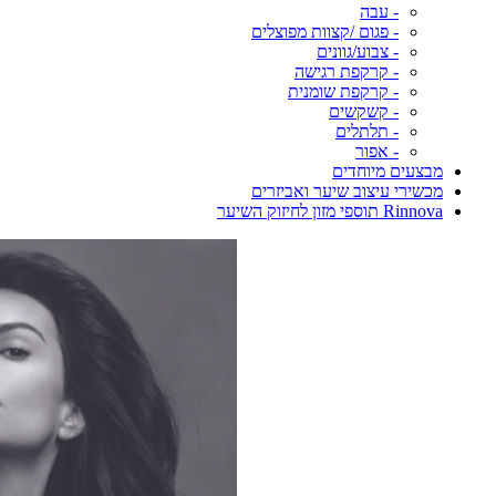
- עבה
- פגום /קצוות מפוצלים
- צבוע/גוונים
- קרקפת רגישה
- קרקפת שומנית
- קשקשים
- תלתלים
- אפור
מבצעים מיוחדים
מכשירי עיצוב שיער ואביזרים
Rinnova תוספי מזון לחיזוק השיער