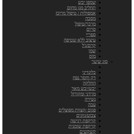
שמפו יבש
תחליב מגן מחום
אמפולות / טיפול מרוכז
מסכה
מרכך/טיפול
סרום
ספריי
עיצוב ללא שטיפה
קרם/ג'ל
שמן
מוס
סוג שיער
בלונדיני
דק וחסר נפח
החלקה
יבש/יבש מאד
מרדני ומקורזל
נשירה
עבה
פגום /קצוות מפוצלים
צבוע/גוונים
קרקפת רגישה
קרקפת שומנית
קשקשים