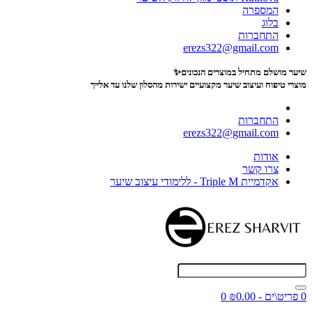
המספרה
בלוג
התחברות
erezs322@gmail.com
שיער מושלם מתחיל במוצרים הנכונים✨
מוצרי טיפוח ועיצוב שיער מקצועיים
ישירות מהסלון שלנו עד אלייך
התחברות
erezs322@gmail.com
אודות
צרו קשר
אקדמיית Triple M - ללימודי עיצוב שיער
0 פריט\ים - ₪0.00
0