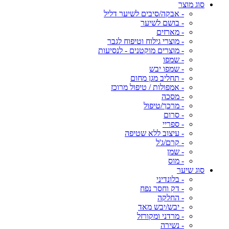
סוג מוצר
- אבקה/סיבים לשיער דליל
- בושם לשיער
- מארזים
- מוצרי גילוח וטיפוח לגבר
- מוצרים מוקטנים - לנסיעות
- שמפו
- שמפו יבש
- תחליב מגן מחום
- אמפולות / טיפול מרוכז
- מסכה
- מרכך/טיפול
- סרום
- ספריי
- עיצוב ללא שטיפה
- קרם/ג'ל
- שמן
- מוס
סוג שיער
- בלונדיני
- דק וחסר נפח
- החלקה
- יבש/יבש מאד
- מרדני ומקורזל
- נשירה