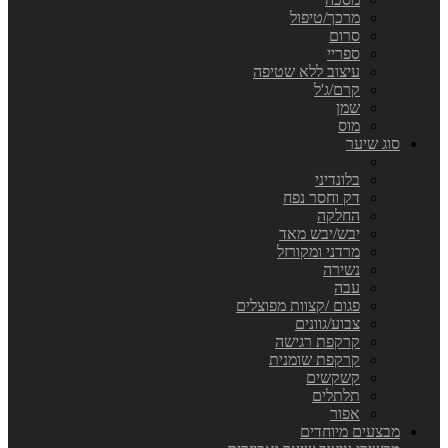
מרכך/טיפול
סרום
ספריי
עיצוב ללא שטיפה
קרם/ג'ל
שמן
מוס
סוג שיער
בלונדיני
דק וחסר נפח
החלקה
יבש/יבש מאד
מרדני ומקורזל
נשירה
עבה
פגום /קצוות מפוצלים
צבוע/גוונים
קרקפת רגישה
קרקפת שומנית
קשקשים
תלתלים
אפור
מבצעים מיוחדים