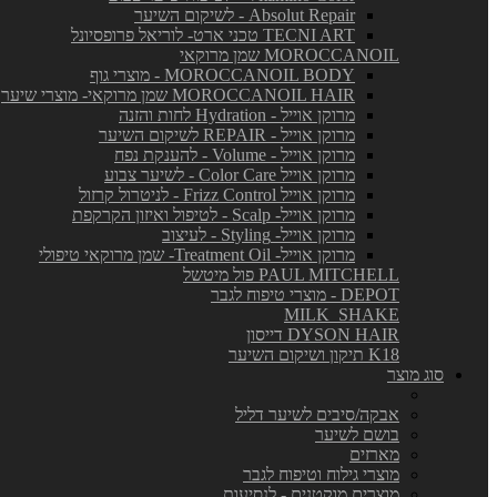
Absolut Repair - לשיקום השיער
TECNI ART טכני ארט- לוריאל פרופסיונל
MOROCCANOIL שמן מרוקאי
MOROCCANOIL BODY - מוצרי גוף
MOROCCANOIL HAIR שמן מרוקאי- מוצרי שיער
מרוקן אוייל - Hydration לחות והזנה
מרוקן אוייל - REPAIR לשיקום השיער
מרוקן אוייל - Volume - להענקת נפח
מרוקן אוייל Color Care - לשיער צבוע
מרוקן אוייל Frizz Control - לניטרול קרזול
מרוקן אוייל- Scalp - לטיפול ואיזון הקרקפת
מרוקן אוייל- Styling - לעיצוב
מרוקן אוייל- Treatment Oil- שמן מרוקאי טיפולי
PAUL MITCHELL פול מיטשל
DEPOT - מוצרי טיפוח לגבר
MILK_SHAKE
DYSON HAIR דייסון
K18 תיקון ושיקום השיער
סוג מוצר
אבקה/סיבים לשיער דליל
בושם לשיער
מארזים
מוצרי גילוח וטיפוח לגבר
מוצרים מוקטנים - לנסיעות