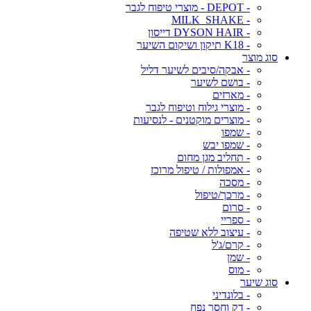
- DEPOT - מוצרי טיפוח לגבר
- MILK_SHAKE
- DYSON HAIR דייסון
- K18 תיקון ושיקום השיער
סוג מוצר
- אבקה/סיבים לשיער דליל
- בושם לשיער
- מארזים
- מוצרי גילוח וטיפוח לגבר
- מוצרים מוקטנים - לנסיעות
- שמפו
- שמפו יבש
- תחליב מגן מחום
- אמפולות / טיפול מרוכז
- מסכה
- מרכך/טיפול
- סרום
- ספריי
- עיצוב ללא שטיפה
- קרם/ג'ל
- שמן
- מוס
סוג שיער
- בלונדיני
- דק וחסר נפח