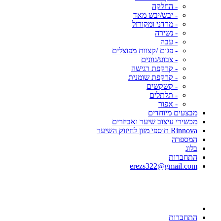
- החלקה
- יבש/יבש מאד
- מרדני ומקורזל
- נשירה
- עבה
- פגום /קצוות מפוצלים
- צבוע/גוונים
- קרקפת רגישה
- קרקפת שומנית
- קשקשים
- תלתלים
- אפור
מבצעים מיוחדים
מכשירי עיצוב שיער ואביזרים
Rinnova תוספי מזון לחיזוק השיער
המספרה
בלוג
התחברות
erezs322@gmail.com
התחברות