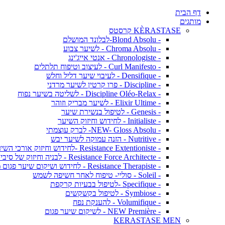
דף הבית
מותגים
KÈRASTASE קרסטס
- Blond Absolu-לבלונד המושלם
- Chroma Absolu - לשיער צבוע
- Chronologiste - אנטי אייג'ינג
- Curl Manifesto - לעיצוב וטיפוח תלתלים
- Densifique - לעיבוי שיער דליל וחלש
- Discipline - פרו קרטין לשיער מרדני
- Discipline Oléo-Relax - לשליטה בשיער נפוח
- Elixir Ultime - לשיער מבריק וזוהר
- Genesis - לטיפול בנשירת שיער
- Initialiste - לחידוש וחיזוק השיער
- NEW- Gloss Absolu- לברק עוצמתי
- Nutritive - הזנה עמוקה לשיער יבש
- Resistance Extentioniste -לחידוש וחיזוק אורכי השיער
- Resistance Force Architecte - לבניה וחיזוק של סיבי השיער
- Resistance Therapiste - לחידוש ושיקום שיער פגום מאד
- Soleil - סוליי- טיפוח לאחר חשיפה לשמש
- Specifique -לטיפול בבעיות קרקפת
- Symbiose - לטיפול בקשקשים
- Volumifique - להענקת נפח
- NEW Première - לשיקום שיער פגום
KERASTASE MEN