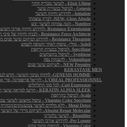
Elixir Ultime - לשיער מבריק וזוהר
Genesis - לטיפול בנשירת שיער
Initialiste - לחידוש וחיזוק השיער
NEW- Gloss Absolu- לברק עוצמתי
Nutritive - הזנה עמוקה לשיער יבש
Resistance Extentioniste -לחידוש וחיזוק אורכי השיער
Resistance Force Architecte - לבניה וחיזוק של סיבי השיער
Resistance Therapiste - לחידוש ושיקום שיער פגום מאד
Soleil - סוליי- טיפוח לאחר חשיפה לשמש
Specifique -לטיפול בבעיות קרקפת
Symbiose - לטיפול בקשקשים
Volumifique - להענקת נפח
NEW Première - לשיקום שיער פגום
KERASTASE MEN
GENESIS HOMME- לחיזוק ועיבוי השיער- חדש לגברים!
L'OREAL PROFESSIONNEL - לוריאל פרופסיונל- סרי אקספרט
Curl Expression- לכל סוגי התלתלים
KERATIN ALPHA SLEEK - חדש! למראה שיער חלק ושליטה בנפח בלתי רצוי
Scalp- לטיפול בקרקפת
Vitamino Color Spectrum - טיפול מקצועי לשיער צבוע
Metal Detox - ללא מלחים לשיער צבוע/גוונים/הבהרה
Absolut Repair Molecular- לשיקום מיידי של השיער
Blondifier - לשיער בלונדיני
Pro Longer- לחידוש אורכי השיער
Vitamino Color - לטיפוח שיער צבוע