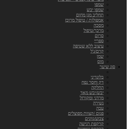
שמפו
שמפו יבש
תחליב מגן מחום
אמפולות / טיפול מרוכז
מסכה
מרכך/טיפול
סרום
ספריי
עיצוב ללא שטיפה
קרם/ג'ל
שמן
מוס
סוג שיער
בלונדיני
דק וחסר נפח
החלקה
יבש/יבש מאד
מרדני ומקורזל
נשירה
עבה
פגום /קצוות מפוצלים
צבוע/גוונים
קרקפת רגישה
קרקפת שומנית