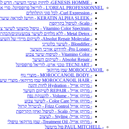
- GENESIS HOMME- לחיזוק ועיבוי השיער- חדש לגברים!
L'OREAL PROFESSIONNEL - לוריאל פרופסיונל- סרי אקספרט
- Curl Expression- לכל סוגי התלתלים
- KERATIN ALPHA SLEEK - חדש! למראה שיער חלק ושליטה בנפח בלתי רצוי
- Scalp- לטיפול בקרקפת
- Vitamino Color Spectrum - טיפול מקצועי לשיער צבוע
- Metal Detox - ללא מלחים לשיער צבוע/גוונים/הבהרה
- Absolut Repair Molecular- לשיקום מיידי של השיער
- Blondifier - לשיער בלונדיני
- Pro Longer- לחידוש אורכי השיער
- Vitamino Color - לטיפוח שיער צבוע
- Absolut Repair - לשיקום השיער
- TECNI ART טכני ארט- לוריאל פרופסיונל
MOROCCANOIL שמן מרוקאי
- MOROCCANOIL BODY - מוצרי גוף
- MOROCCANOIL HAIR שמן מרוקאי- מוצרי שיער
- מרוקן אוייל - Hydration לחות והזנה
- מרוקן אוייל - REPAIR לשיקום השיער
- מרוקן אוייל - Volume - להענקת נפח
- מרוקן אוייל Color Care - לשיער צבוע
- מרוקן אוייל Frizz Control - לניטרול קרזול
- מרוקן אוייל- Scalp - לטיפול ואיזון הקרקפת
- מרוקן אוייל- Styling - לעיצוב
- מרוקן אוייל- Treatment Oil- שמן מרוקאי טיפולי
- PAUL MITCHELL פול מיטשל