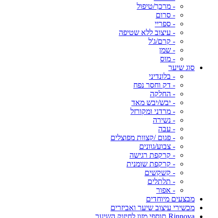
- מרכך/טיפול
- סרום
- ספריי
- עיצוב ללא שטיפה
- קרם/ג'ל
- שמן
- מוס
סוג שיער
- בלונדיני
- דק וחסר נפח
- החלקה
- יבש/יבש מאד
- מרדני ומקורזל
- נשירה
- עבה
- פגום /קצוות מפוצלים
- צבוע/גוונים
- קרקפת רגישה
- קרקפת שומנית
- קשקשים
- תלתלים
- אפור
מבצעים מיוחדים
מכשירי עיצוב שיער ואביזרים
Rinnova תוספי מזון לחיזוק השיער