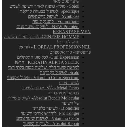
שיער פגום מאד
Soleil - סוליי- טיפוח לאחר חשיפה לשמש
Specifique -לטיפול בבעיות קרקפת
Symbiose - לטיפול בקשקשים
Volumifique - להענקת נפח
NEW Première - לשיקום שיער פגום
KERASTASE MEN
GENESIS HOMME- לחיזוק ועיבוי השיער-
חדש לגברים!
L'OREAL PROFESSIONNEL - לוריאל
פרופסיונל- סרי אקספרט
Curl Expression- לכל סוגי התלתלים
KERATIN ALPHA SLEEK - חדש!
למראה שיער חלק ושליטה בנפח בלתי רצוי
Scalp- לטיפול בקרקפת
Vitamino Color Spectrum - טיפול מקצועי
לשיער צבוע
Metal Detox - ללא מלחים לשיער
צבוע/גוונים/הבהרה
Absolut Repair Molecular- לשיקום מיידי
של השיער
Blondifier - לשיער בלונדיני
Pro Longer- לחידוש אורכי השיער
Vitamino Color - לטיפוח שיער צבוע
Absolut Repair - לשיקום השיער