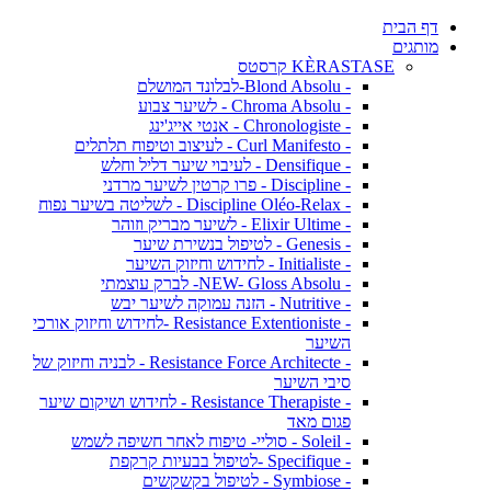
דף הבית
מותגים
KÈRASTASE קרסטס
- Blond Absolu-לבלונד המושלם
- Chroma Absolu - לשיער צבוע
- Chronologiste - אנטי אייג'ינג
- Curl Manifesto - לעיצוב וטיפוח תלתלים
- Densifique - לעיבוי שיער דליל וחלש
- Discipline - פרו קרטין לשיער מרדני
- Discipline Oléo-Relax - לשליטה בשיער נפוח
- Elixir Ultime - לשיער מבריק וזוהר
- Genesis - לטיפול בנשירת שיער
- Initialiste - לחידוש וחיזוק השיער
- NEW- Gloss Absolu- לברק עוצמתי
- Nutritive - הזנה עמוקה לשיער יבש
- Resistance Extentioniste -לחידוש וחיזוק אורכי
השיער
- Resistance Force Architecte - לבניה וחיזוק של
סיבי השיער
- Resistance Therapiste - לחידוש ושיקום שיער
פגום מאד
- Soleil - סוליי- טיפוח לאחר חשיפה לשמש
- Specifique -לטיפול בבעיות קרקפת
- Symbiose - לטיפול בקשקשים