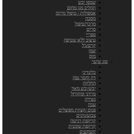
שמפו יבש
תחליב מגן מחום
אמפולות / טיפול מרוכז
מסכה
מרכך/טיפול
סרום
ספריי
עיצוב ללא שטיפה
קרם/ג'ל
שמן
מוס
סוג שיער
בלונדיני
דק וחסר נפח
החלקה
יבש/יבש מאד
מרדני ומקורזל
נשירה
עבה
פגום /קצוות מפוצלים
צבוע/גוונים
קרקפת רגישה
קרקפת שומנית
קשקשים