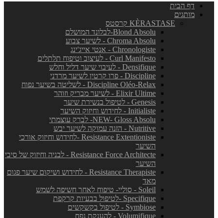
דף הבית
מותגים
KÈRASTASE קרסטס
Blond Absolu-לבלונד המושלם
Chroma Absolu - לשיער צבוע
Chronologiste - אנטי אייג'ינג
Curl Manifesto - לעיצוב וטיפוח תלתלים
Densifique - לעיבוי שיער דליל וחלש
Discipline - פרו קרטין לשיער מרדני
Discipline Oléo-Relax - לשליטה בשיער נפוח
Elixir Ultime - לשיער מבריק וזוהר
Genesis - לטיפול בנשירת שיער
Initialiste - לחידוש וחיזוק השיער
NEW- Gloss Absolu- לברק עוצמתי
Nutritive - הזנה עמוקה לשיער יבש
Resistance Extentioniste -לחידוש וחיזוק אורכי
השיער
Resistance Force Architecte - לבניה וחיזוק של סיבי
השיער
Resistance Therapiste - לחידוש ושיקום שיער פגום
מאד
Soleil - סוליי- טיפוח לאחר חשיפה לשמש
Specifique -לטיפול בבעיות קרקפת
Symbiose - לטיפול בקשקשים
Volumifique - להענקת נפח