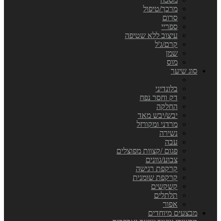
מרכך/טיפול
סרום
ספריי
עיצוב ללא שטיפה
קרם/ג'ל
שמן
מוס
סוג שיער
בלונדיני
דק וחסר נפח
החלקה
יבש/יבש מאד
מרדני ומקורזל
נשירה
עבה
פגום /קצוות מפוצלים
צבוע/גוונים
קרקפת רגישה
קרקפת שומנית
קשקשים
תלתלים
אפור
מבצעים מיוחדים