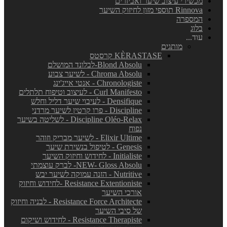
מכשירי עיצוב שיער ואביזרים
Rinnova תוספי מזון לחיזוק השיער
המספרה
בלוג
עוד...
מותגים
KÈRASTASE קרסטס
Blond Absolu-לבלונד המושלם
Chroma Absolu - לשיער צבוע
Chronologiste - אנטי אייג'ינג
Curl Manifesto - לעיצוב וטיפוח תלתלים
Densifique - לעיבוי שיער דליל וחלש
Discipline - פרו קרטין לשיער מרדני
Discipline Oléo-Relax - לשליטה בשיער
נפוח
Elixir Ultime - לשיער מבריק וזוהר
Genesis - לטיפול בנשירת שיער
Initialiste - לחידוש וחיזוק השיער
NEW- Gloss Absolu- לברק עוצמתי
Nutritive - הזנה עמוקה לשיער יבש
Resistance Extentioniste -לחידוש וחיזוק
אורכי השיער
Resistance Force Architecte - לבניה וחיזוק
של סיבי השיער
Resistance Therapiste - לחידוש ושיקום