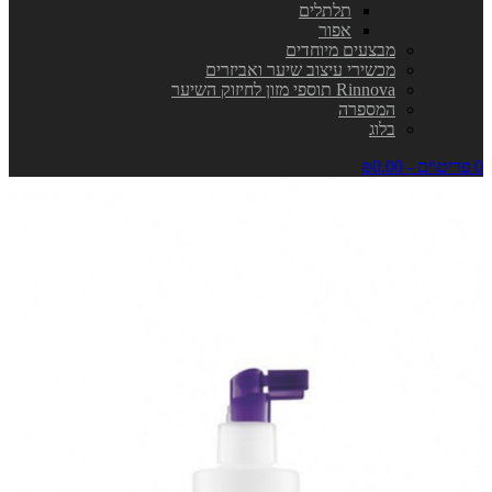
תלתלים
אפור
מבצעים מיוחדים
מכשירי עיצוב שיער ואביזרים
Rinnova תוספי מזון לחיזוק השיער
המספרה
בלוג
0 פריט\ים - ₪0.00