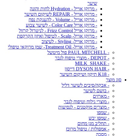
שיער
- מרוקן אוייל - Hydration לחות והזנה
- מרוקן אוייל - REPAIR לשיקום השיער
- מרוקן אוייל - Volume - להענקת נפח
- מרוקן אוייל Color Care - לשיער צבוע
- מרוקן אוייל Frizz Control - לניטרול קרזול
- מרוקן אוייל- Scalp - לטיפול ואיזון הקרקפת
- מרוקן אוייל- Styling - לעיצוב
- מרוקן אוייל- Treatment Oil- שמן מרוקאי טיפולי
- PAUL MITCHELL פול מיטשל
- DEPOT - מוצרי טיפוח לגבר
- MILK_SHAKE
- DYSON HAIR דייסון
- K18 תיקון ושיקום השיער
סוג מוצר
- אבקה/סיבים לשיער דליל
- בושם לשיער
- מארזים
- מוצרי גילוח וטיפוח לגבר
- מוצרים מוקטנים - לנסיעות
- שמפו
- שמפו יבש
- תחליב מגן מחום
- אמפולות / טיפול מרוכז
- מסכה