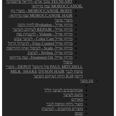
TECNI ART טכני ארט- לוריאל פרופסיונל
MOROCCANOIL שמן מרוקאי
MOROCCANOIL BODY - מוצרי גוף
MOROCCANOIL HAIR שמן מרוקאי-
מוצרי שיער
מרוקן אוייל - Hydration לחות והזנה
מרוקן אוייל - REPAIR לשיקום השיער
מרוקן אוייל - Volume - להענקת נפח
מרוקן אוייל Color Care - לשיער צבוע
מרוקן אוייל Frizz Control - לניטרול קרזול
מרוקן אוייל- Scalp - לטיפול ואיזון הקרקפת
מרוקן אוייל- Styling - לעיצוב
מרוקן אוייל- Treatment Oil- שמן מרוקאי
טיפולי
PAUL MITCHELL פול מיטשל
DEPOT - מוצרי
טיפוח לגבר
DYSON HAIR
MILK_SHAKE
דייסון
K18 תיקון ושיקום השיער
סוג מוצר
אבקה/סיבים לשיער דליל
בושם לשיער
מארזים
מוצרי גילוח וטיפוח לגבר
מוצרים מוקטנים - לנסיעות
שמפו