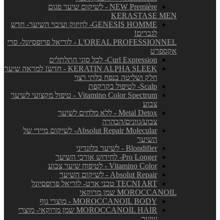
NEW Première - לשיקום שיער פגום
KERASTASE MEN
GENESIS HOMME- לחיזוק ועיבוי השיער- חדש
לגברים!
L'OREAL PROFESSIONNEL - לוריאל פרופסיונל- סרי
אקספרט
Curl Expression- לכל סוגי התלתלים
KERATIN ALPHA SLEEK - חדש! למראה שיער
חלק ושליטה בנפח בלתי רצוי
Scalp- לטיפול בקרקפת
Vitamino Color Spectrum - טיפול מקצועי לשיער
צבוע
Metal Detox - ללא מלחים לשיער
צבוע/גוונים/הבהרה
Absolut Repair Molecular- לשיקום מיידי של
השיער
Blondifier - לשיער בלונדיני
Pro Longer- לחידוש אורכי השיער
Vitamino Color - לטיפוח שיער צבוע
Absolut Repair - לשיקום השיער
TECNI ART טכני ארט- לוריאל פרופסיונל
MOROCCANOIL שמן מרוקאי
MOROCCANOIL BODY - מוצרי גוף
MOROCCANOIL HAIR שמן מרוקאי- מוצרי
שיער