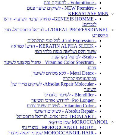
- Volumifique - להענקת נפח
- NEW Première - לשיקום שיער פגום
KERASTASE MEN
- GENESIS HOMME- לחיזוק ועיבוי השיער- חדש
לגברים!
L'OREAL PROFESSIONNEL - לוריאל פרופסיונל- סרי
אקספרט
- Curl Expression- לכל סוגי התלתלים
- KERATIN ALPHA SLEEK - חדש! למראה
שיער חלק ושליטה בנפח בלתי רצוי
- Scalp- לטיפול בקרקפת
- Vitamino Color Spectrum - טיפול מקצועי לשיער
צבוע
- Metal Detox - ללא מלחים לשיער
צבוע/גוונים/הבהרה
- Absolut Repair Molecular- לשיקום מיידי של
השיער
- Blondifier - לשיער בלונדיני
- Pro Longer- לחידוש אורכי השיער
- Vitamino Color - לטיפוח שיער צבוע
- Absolut Repair - לשיקום השיער
- TECNI ART טכני ארט- לוריאל פרופסיונל
MOROCCANOIL שמן מרוקאי
- MOROCCANOIL BODY - מוצרי גוף
- MOROCCANOIL HAIR שמן מרוקאי- מוצרי