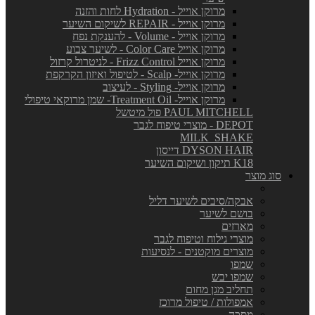
מרוקן אוייל - Hydration לחות והזנה
מרוקן אוייל - REPAIR לשיקום השיער
מרוקן אוייל - Volume - להענקת נפח
מרוקן אוייל Color Care - לשיער צבוע
מרוקן אוייל Frizz Control - לניטרול קרזול
מרוקן אוייל- Scalp - לטיפול ואיזון הקרקפת
מרוקן אוייל- Styling - לעיצוב
מרוקן אוייל- Treatment Oil- שמן מרוקאי טיפולי
PAUL MITCHELL פול מיטשל
DEPOT - מוצרי טיפוח לגבר
MILK_SHAKE
DYSON HAIR דייסון
K18 תיקון ושיקום השיער
סוג מוצר
אבקה/סיבים לשיער דליל
בושם לשיער
מארזים
מוצרי גילוח וטיפוח לגבר
מוצרים מוקטנים - לנסיעות
שמפו
שמפו יבש
תחליב מגן מחום
אמפולות / טיפול מרוכז
מסכה