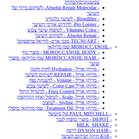
צבוע/גוונים/הבהרה
- Absolut Repair Molecular- לשיקום מיידי של
השיער
- Blondifier - לשיער בלונדיני
- Pro Longer- לחידוש אורכי השיער
- Vitamino Color - לטיפוח שיער צבוע
- Absolut Repair - לשיקום השיער
- TECNI ART טכני ארט- לוריאל פרופסיונל
- MOROCCANOIL שמן מרוקאי
- MOROCCANOIL BODY - מוצרי גוף
- MOROCCANOIL HAIR שמן מרוקאי- מוצרי
שיער
- מרוקן אוייל - Hydration לחות והזנה
- מרוקן אוייל - REPAIR לשיקום השיער
- מרוקן אוייל - Volume - להענקת נפח
- מרוקן אוייל Color Care - לשיער צבוע
- מרוקן אוייל Frizz Control - לניטרול קרזול
- מרוקן אוייל- Scalp - לטיפול ואיזון הקרקפת
- מרוקן אוייל- Styling - לעיצוב
- מרוקן אוייל- Treatment Oil- שמן מרוקאי טיפולי
- PAUL MITCHELL פול מיטשל
- DEPOT - מוצרי טיפוח לגבר
- MILK_SHAKE
- DYSON HAIR דייסון
- K18 תיקון ושיקום השיער