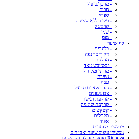
- מרכך/טיפול
- סרום
- ספריי
- עיצוב ללא שטיפה
- קרם/ג'ל
- שמן
- מוס
סוג שיער
- בלונדיני
- דק וחסר נפח
- החלקה
- יבש/יבש מאד
- מרדני ומקורזל
- נשירה
- עבה
- פגום /קצוות מפוצלים
- צבוע/גוונים
- קרקפת רגישה
- קרקפת שומנית
- קשקשים
- תלתלים
- אפור
מבצעים מיוחדים
מכשירי עיצוב שיער ואביזרים
Rinnova תוספי מזון לחיזוק השיער