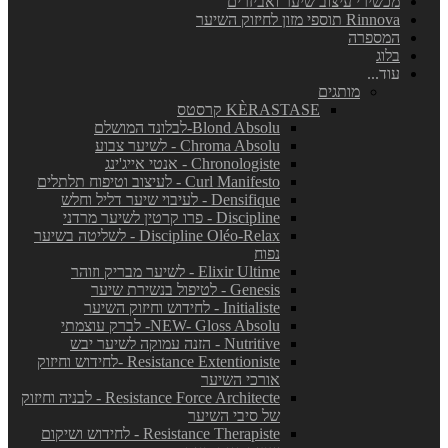
מכשירי עיצוב שיער ואביזרים
Rinnova תוספי מזון לחיזוק השיער
המספרה
בלוג
עוד...
מותגים
KÈRASTASE קרסטס
Blond Absolu-לבלונד המושלם
Chroma Absolu - לשיער צבוע
Chronologiste - אנטי אייג'ינג
Curl Manifesto - לעיצוב וטיפוח תלתלים
Densifique - לעיבוי שיער דליל וחלש
Discipline - פרו קרטין לשיער מרדני
Discipline Oléo-Relax - לשליטה בשיער
נפוח
Elixir Ultime - לשיער מבריק וזוהר
Genesis - לטיפול בנשירת שיער
Initialiste - לחידוש וחיזוק השיער
NEW- Gloss Absolu- לברק עוצמתי
Nutritive - הזנה עמוקה לשיער יבש
Resistance Extentioniste -לחידוש וחיזוק
אורכי השיער
Resistance Force Architecte - לבניה וחיזוק
של סיבי השיער
Resistance Therapiste - לחידוש ושיקום