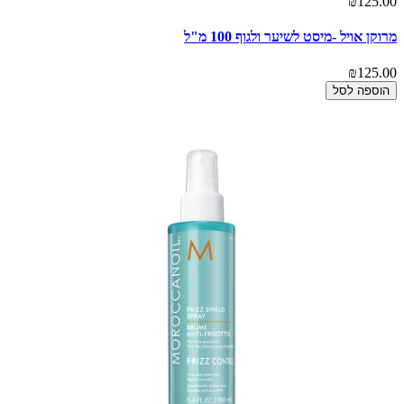
₪125.00
מרוקן אויל -מיסט לשיער ולגוף 100 מ"ל
₪125.00
הוספה לסל