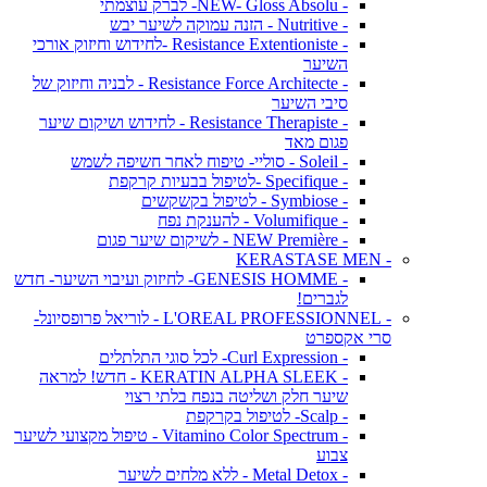
- NEW- Gloss Absolu- לברק עוצמתי
- Nutritive - הזנה עמוקה לשיער יבש
- Resistance Extentioniste -לחידוש וחיזוק אורכי
השיער
- Resistance Force Architecte - לבניה וחיזוק של
סיבי השיער
- Resistance Therapiste - לחידוש ושיקום שיער
פגום מאד
- Soleil - סוליי- טיפוח לאחר חשיפה לשמש
- Specifique -לטיפול בבעיות קרקפת
- Symbiose - לטיפול בקשקשים
- Volumifique - להענקת נפח
- NEW Première - לשיקום שיער פגום
- KERASTASE MEN
- GENESIS HOMME- לחיזוק ועיבוי השיער- חדש
לגברים!
- L'OREAL PROFESSIONNEL - לוריאל פרופסיונל-
סרי אקספרט
- Curl Expression- לכל סוגי התלתלים
- KERATIN ALPHA SLEEK - חדש! למראה
שיער חלק ושליטה בנפח בלתי רצוי
- Scalp- לטיפול בקרקפת
- Vitamino Color Spectrum - טיפול מקצועי לשיער
צבוע
- Metal Detox - ללא מלחים לשיער