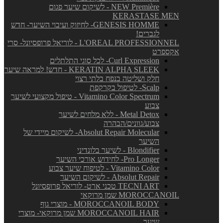
NEW Première - לשיקום שיער פגום
KERASTASE MEN
GENESIS HOMME- לחיזוק ועיבוי השיער- חדש
לגברים!
L'OREAL PROFESSIONNEL - לוריאל פרופסיונל- סרי
אקספרט
Curl Expression- לכל סוגי התלתלים
KERATIN ALPHA SLEEK - חדש! למראה שיער
חלק ושליטה בנפח בלתי רצוי
Scalp- לטיפול בקרקפת
Vitamino Color Spectrum - טיפול מקצועי לשיער
צבוע
Metal Detox - ללא מלחים לשיער
צבוע/גוונים/הבהרה
Absolut Repair Molecular- לשיקום מיידי של
השיער
Blondifier - לשיער בלונדיני
Pro Longer- לחידוש אורכי השיער
Vitamino Color - לטיפוח שיער צבוע
Absolut Repair - לשיקום השיער
TECNI ART טכני ארט- לוריאל פרופסיונל
MOROCCANOIL שמן מרוקאי
MOROCCANOIL BODY - מוצרי גוף
MOROCCANOIL HAIR שמן מרוקאי- מוצרי
שיער