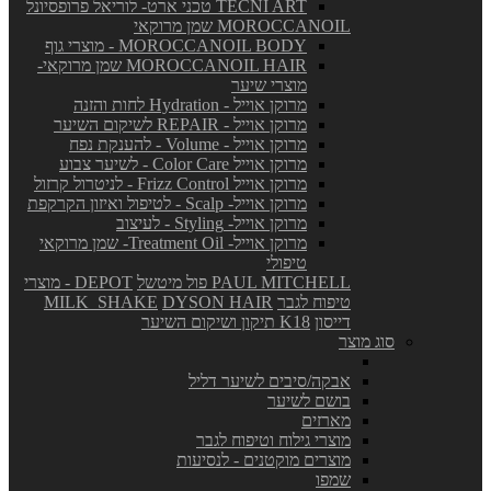
TECNI ART טכני ארט- לוריאל פרופסיונל
MOROCCANOIL שמן מרוקאי
MOROCCANOIL BODY - מוצרי גוף
MOROCCANOIL HAIR שמן מרוקאי-
מוצרי שיער
מרוקן אוייל - Hydration לחות והזנה
מרוקן אוייל - REPAIR לשיקום השיער
מרוקן אוייל - Volume - להענקת נפח
מרוקן אוייל Color Care - לשיער צבוע
מרוקן אוייל Frizz Control - לניטרול קרזול
מרוקן אוייל- Scalp - לטיפול ואיזון הקרקפת
מרוקן אוייל- Styling - לעיצוב
מרוקן אוייל- Treatment Oil- שמן מרוקאי
טיפולי
PAUL MITCHELL פול מיטשל
DEPOT - מוצרי
טיפוח לגבר
DYSON HAIR
MILK_SHAKE
דייסון
K18 תיקון ושיקום השיער
סוג מוצר
אבקה/סיבים לשיער דליל
בושם לשיער
מארזים
מוצרי גילוח וטיפוח לגבר
מוצרים מוקטנים - לנסיעות
שמפו