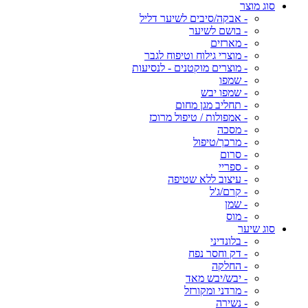
סוג מוצר
- אבקה/סיבים לשיער דליל
- בושם לשיער
- מארזים
- מוצרי גילוח וטיפוח לגבר
- מוצרים מוקטנים - לנסיעות
- שמפו
- שמפו יבש
- תחליב מגן מחום
- אמפולות / טיפול מרוכז
- מסכה
- מרכך/טיפול
- סרום
- ספריי
- עיצוב ללא שטיפה
- קרם/ג'ל
- שמן
- מוס
סוג שיער
- בלונדיני
- דק וחסר נפח
- החלקה
- יבש/יבש מאד
- מרדני ומקורזל
- נשירה