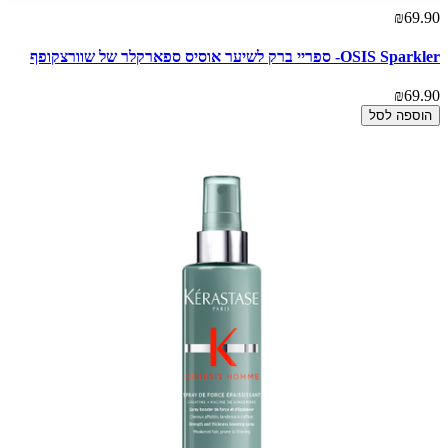
₪69.90
OSIS Sparkler- ספריי ברק לשיער אוסיס ספארקלר של שוורצקופף
₪69.90
הוספה לסל