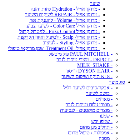
שיער
- מרוקן אוייל - Hydration לחות והזנה
- מרוקן אוייל - REPAIR לשיקום השיער
- מרוקן אוייל - Volume - להענקת נפח
- מרוקן אוייל Color Care - לשיער צבוע
- מרוקן אוייל Frizz Control - לניטרול קרזול
- מרוקן אוייל- Scalp - לטיפול ואיזון הקרקפת
- מרוקן אוייל- Styling - לעיצוב
- מרוקן אוייל- Treatment Oil- שמן מרוקאי טיפולי
- PAUL MITCHELL פול מיטשל
- DEPOT - מוצרי טיפוח לגבר
- MILK_SHAKE
- DYSON HAIR דייסון
- K18 תיקון ושיקום השיער
סוג מוצר
- אבקה/סיבים לשיער דליל
- בושם לשיער
- מארזים
- מוצרי גילוח וטיפוח לגבר
- מוצרים מוקטנים - לנסיעות
- שמפו
- שמפו יבש
- תחליב מגן מחום
- אמפולות / טיפול מרוכז
- מסכה