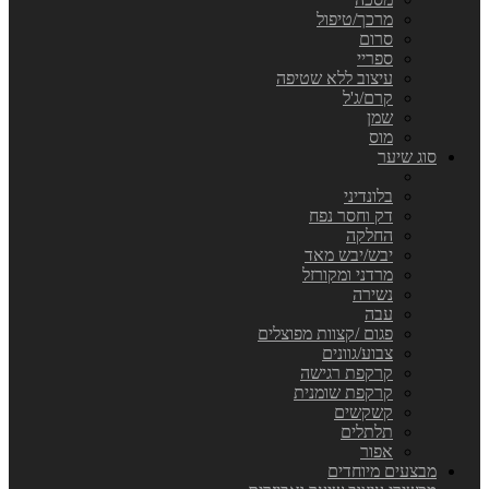
מרכך/טיפול
סרום
ספריי
עיצוב ללא שטיפה
קרם/ג'ל
שמן
מוס
סוג שיער
בלונדיני
דק וחסר נפח
החלקה
יבש/יבש מאד
מרדני ומקורזל
נשירה
עבה
פגום /קצוות מפוצלים
צבוע/גוונים
קרקפת רגישה
קרקפת שומנית
קשקשים
תלתלים
אפור
מבצעים מיוחדים