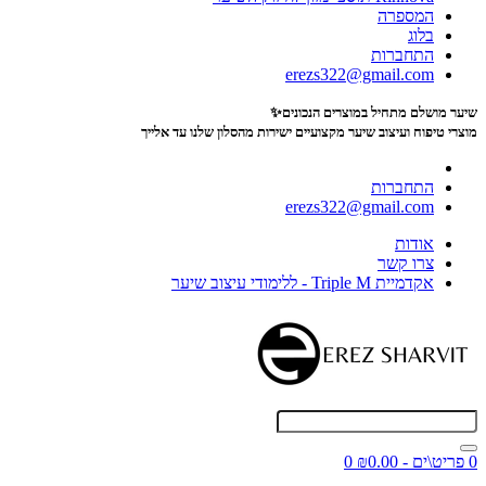
המספרה
בלוג
התחברות
erezs322@gmail.com
שיער מושלם מתחיל במוצרים הנכונים✨
מוצרי טיפוח ועיצוב שיער מקצועיים
ישירות מהסלון שלנו עד אלייך
התחברות
erezs322@gmail.com
אודות
צרו קשר
אקדמיית Triple M - ללימודי עיצוב שיער
0 פריט\ים - ₪0.00
0