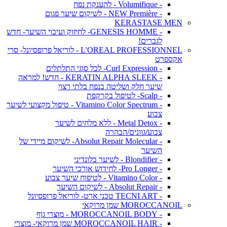
- Volumifique - להענקת נפח
- NEW Première - לשיקום שיער פגום
KERASTASE MEN
- GENESIS HOMME- לחיזוק ועיבוי השיער- חדש
לגברים!
L'OREAL PROFESSIONNEL - לוריאל פרופסיונל- סרי
אקספרט
- Curl Expression- לכל סוגי התלתלים
- KERATIN ALPHA SLEEK - חדש! למראה
שיער חלק ושליטה בנפח בלתי רצוי
- Scalp- לטיפול בקרקפת
- Vitamino Color Spectrum - טיפול מקצועי לשיער
צבוע
- Metal Detox - ללא מלחים לשיער
צבוע/גוונים/הבהרה
- Absolut Repair Molecular- לשיקום מיידי של
השיער
- Blondifier - לשיער בלונדיני
- Pro Longer- לחידוש אורכי השיער
- Vitamino Color - לטיפוח שיער צבוע
- Absolut Repair - לשיקום השיער
- TECNI ART טכני ארט- לוריאל פרופסיונל
MOROCCANOIL שמן מרוקאי
- MOROCCANOIL BODY - מוצרי גוף
- MOROCCANOIL HAIR שמן מרוקאי- מוצרי