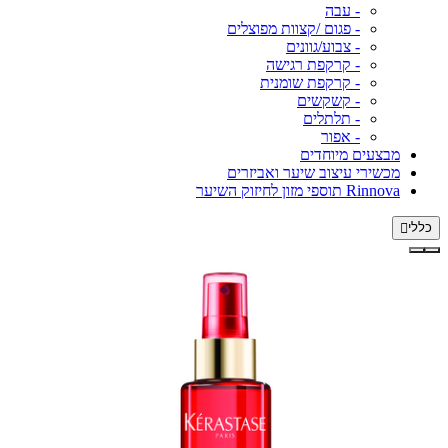
- עבה
- פגום /קצוות מפוצלים
- צבוע/גוונים
- קרקפת רגישה
- קרקפת שומנית
- קשקשים
- תלתלים
- אפור
מבצעים מיוחדים
מכשירי עיצוב שיער ואביזרים
Rinnova תוספי מזון לחיזוק השיער
כללי