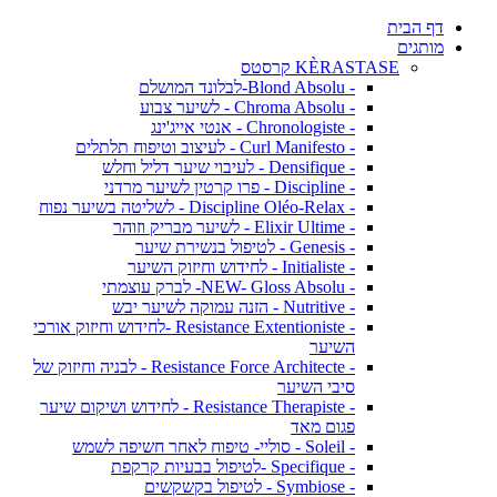
דף הבית
מותגים
KÈRASTASE קרסטס
- Blond Absolu-לבלונד המושלם
- Chroma Absolu - לשיער צבוע
- Chronologiste - אנטי אייג'ינג
- Curl Manifesto - לעיצוב וטיפוח תלתלים
- Densifique - לעיבוי שיער דליל וחלש
- Discipline - פרו קרטין לשיער מרדני
- Discipline Oléo-Relax - לשליטה בשיער נפוח
- Elixir Ultime - לשיער מבריק וזוהר
- Genesis - לטיפול בנשירת שיער
- Initialiste - לחידוש וחיזוק השיער
- NEW- Gloss Absolu- לברק עוצמתי
- Nutritive - הזנה עמוקה לשיער יבש
- Resistance Extentioniste -לחידוש וחיזוק אורכי
השיער
- Resistance Force Architecte - לבניה וחיזוק של
סיבי השיער
- Resistance Therapiste - לחידוש ושיקום שיער
פגום מאד
- Soleil - סוליי- טיפוח לאחר חשיפה לשמש
- Specifique -לטיפול בבעיות קרקפת
- Symbiose - לטיפול בקשקשים