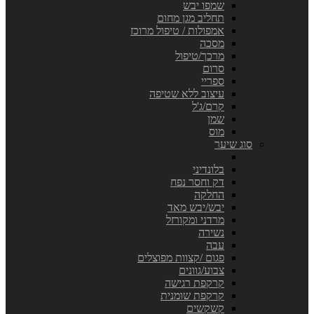
שמפו יבש
תחליב מגן מחום
אמפולות / טיפול מרוכז
מסכה
מרכך/טיפול
סרום
ספריי
עיצוב ללא שטיפה
קרם/ג'ל
שמן
מוס
סוג שיער
בלונדיני
דק וחסר נפח
החלקה
יבש/יבש מאד
מרדני ומקורזל
נשירה
עבה
פגום /קצוות מפוצלים
צבוע/גוונים
קרקפת רגישה
קרקפת שומנית
קשקשים