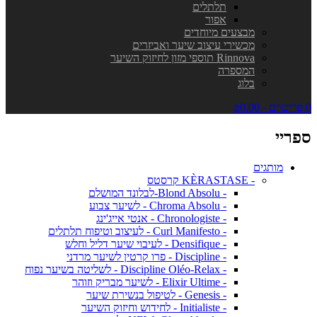
תלתלים
אפור
מבצעים מיוחדים
מכשירי עיצוב שיער ואביזרים
Rinnova תוספי מזון לחיזוק השיער
המספרה
בלוג
0 פריט\ים - ₪0.00
ספריי
מותגים
- KÈRASTASE קרסטס
- Blond Absolu-לבלונד המושלם
- Chroma Absolu - לשיער צבוע
- Chronologiste - אנטי אייג'ינג
- Curl Manifesto - לעיצוב וטיפוח תלתלים
- Densifique - לעיבוי שיער דליל וחלש
- Discipline - פרו קרטין לשיער מרדני
- Discipline Oléo-Relax - לשליטה בשיער נפוח
- Elixir Ultime - לשיער מבריק וזוהר
- Genesis - לטיפול בנשירת שיער
- Initialiste - לחידוש וחיזוק השיער