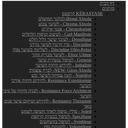
דף הבית
מותגים
KÈRASTASE קרסטס
Blond Absolu-לבלונד המושלם
Chroma Absolu - לשיער צבוע
Chronologiste - אנטי אייג'ינג
Curl Manifesto - לעיצוב וטיפוח תלתלים
Densifique - לעיבוי שיער דליל וחלש
Discipline - פרו קרטין לשיער מרדני
Discipline Oléo-Relax - לשליטה בשיער נפוח
Elixir Ultime - לשיער מבריק וזוהר
Genesis - לטיפול בנשירת שיער
Initialiste - לחידוש וחיזוק השיער
NEW- Gloss Absolu- לברק עוצמתי
Nutritive - הזנה עמוקה לשיער יבש
Resistance Extentioniste -לחידוש וחיזוק אורכי
השיער
Resistance Force Architecte - לבניה וחיזוק של סיבי
השיער
Resistance Therapiste - לחידוש ושיקום שיער פגום
מאד
Soleil - סוליי- טיפוח לאחר חשיפה לשמש
Specifique -לטיפול בבעיות קרקפת
Symbiose - לטיפול בקשקשים
Volumifique - להענקת נפח