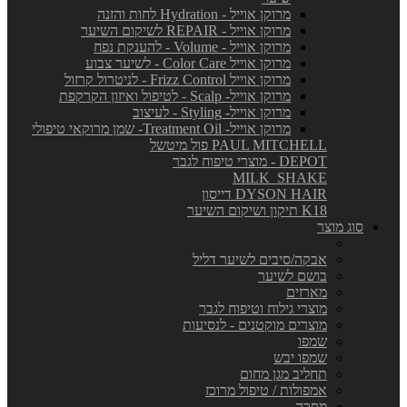
מרוקן אוייל - Hydration לחות והזנה
מרוקן אוייל - REPAIR לשיקום השיער
מרוקן אוייל - Volume - להענקת נפח
מרוקן אוייל Color Care - לשיער צבוע
מרוקן אוייל Frizz Control - לניטרול קרזול
מרוקן אוייל- Scalp - לטיפול ואיזון הקרקפת
מרוקן אוייל- Styling - לעיצוב
מרוקן אוייל- Treatment Oil- שמן מרוקאי טיפולי
PAUL MITCHELL פול מיטשל
DEPOT - מוצרי טיפוח לגבר
MILK_SHAKE
DYSON HAIR דייסון
K18 תיקון ושיקום השיער
סוג מוצר
אבקה/סיבים לשיער דליל
בושם לשיער
מארזים
מוצרי גילוח וטיפוח לגבר
מוצרים מוקטנים - לנסיעות
שמפו
שמפו יבש
תחליב מגן מחום
אמפולות / טיפול מרוכז
מסכה