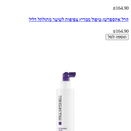
₪164.90
קרל אקספרשן-טיפול ממריץ צפיפות לשיער מתולתל דליל
₪164.90
הוספה לסל