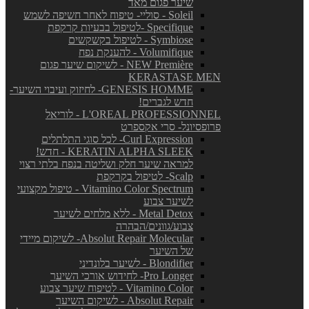
שיער פגום מאד
Soleil - סוליי- טיפוח לאחר חשיפה לשמש
Specifique -לטיפול בבעיות קרקפת
Symbiose - לטיפול בקשקשים
Volumifique - להענקת נפח
NEW Première - לשיקום שיער פגום
KERASTASE MEN
GENESIS HOMME- לחיזוק ועיבוי השיער-
חדש לגברים!
L'OREAL PROFESSIONNEL - לוריאל
פרופסיונל- סרי אקספרט
Curl Expression- לכל סוגי התלתלים
KERATIN ALPHA SLEEK - חדש!
למראה שיער חלק ושליטה בנפח בלתי רצוי
Scalp- לטיפול בקרקפת
Vitamino Color Spectrum - טיפול מקצועי
לשיער צבוע
Metal Detox - ללא מלחים לשיער
צבוע/גוונים/הבהרה
Absolut Repair Molecular- לשיקום מיידי
של השיער
Blondifier - לשיער בלונדיני
Pro Longer- לחידוש אורכי השיער
Vitamino Color - לטיפוח שיער צבוע
Absolut Repair - לשיקום השיער