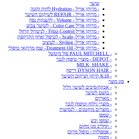
שיער
- מרוקן אוייל - Hydration לחות והזנה
- מרוקן אוייל - REPAIR לשיקום השיער
- מרוקן אוייל - Volume - להענקת נפח
- מרוקן אוייל Color Care - לשיער צבוע
- מרוקן אוייל Frizz Control - לניטרול קרזול
- מרוקן אוייל- Scalp - לטיפול ואיזון הקרקפת
- מרוקן אוייל- Styling - לעיצוב
- מרוקן אוייל- Treatment Oil- שמן מרוקאי טיפולי
- PAUL MITCHELL פול מיטשל
- DEPOT - מוצרי טיפוח לגבר
- MILK_SHAKE
- DYSON HAIR דייסון
- K18 תיקון ושיקום השיער
סוג מוצר
- אבקה/סיבים לשיער דליל
- בושם לשיער
- מארזים
- מוצרי גילוח וטיפוח לגבר
- מוצרים מוקטנים - לנסיעות
- שמפו
- שמפו יבש
- תחליב מגן מחום
- אמפולות / טיפול מרוכז
- מסכה