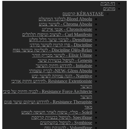
דף הבית
מותגים
KÈRASTASE קרסטס
Blond Absolu-לבלונד המושלם
Chroma Absolu - לשיער צבוע
Chronologiste - אנטי אייג'ינג
Curl Manifesto - לעיצוב וטיפוח תלתלים
Densifique - לעיבוי שיער דליל וחלש
Discipline - פרו קרטין לשיער מרדני
Discipline Oléo-Relax - לשליטה בשיער נפוח
Elixir Ultime - לשיער מבריק וזוהר
Genesis - לטיפול בנשירת שיער
Initialiste - לחידוש וחיזוק השיער
NEW- Gloss Absolu- לברק עוצמתי
Nutritive - הזנה עמוקה לשיער יבש
Resistance Extentioniste -לחידוש וחיזוק אורכי
השיער
Resistance Force Architecte - לבניה וחיזוק של סיבי
השיער
Resistance Therapiste - לחידוש ושיקום שיער פגום
מאד
Soleil - סוליי- טיפוח לאחר חשיפה לשמש
Specifique -לטיפול בבעיות קרקפת
Symbiose - לטיפול בקשקשים
Volumifique - להענקת נפח