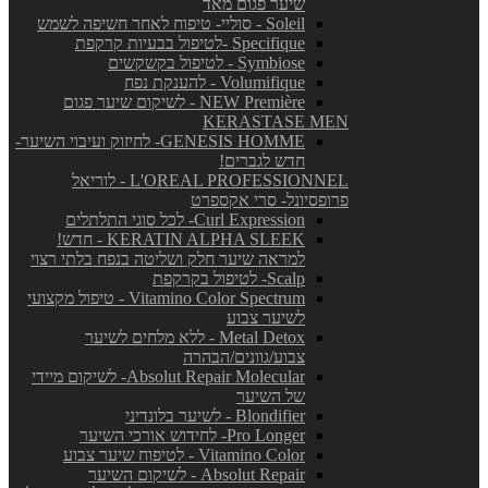
שיער פגום מאד
Soleil - סוליי- טיפוח לאחר חשיפה לשמש
Specifique -לטיפול בבעיות קרקפת
Symbiose - לטיפול בקשקשים
Volumifique - להענקת נפח
NEW Première - לשיקום שיער פגום
KERASTASE MEN
GENESIS HOMME- לחיזוק ועיבוי השיער-
חדש לגברים!
L'OREAL PROFESSIONNEL - לוריאל
פרופסיונל- סרי אקספרט
Curl Expression- לכל סוגי התלתלים
KERATIN ALPHA SLEEK - חדש!
למראה שיער חלק ושליטה בנפח בלתי רצוי
Scalp- לטיפול בקרקפת
Vitamino Color Spectrum - טיפול מקצועי
לשיער צבוע
Metal Detox - ללא מלחים לשיער
צבוע/גוונים/הבהרה
Absolut Repair Molecular- לשיקום מיידי
של השיער
Blondifier - לשיער בלונדיני
Pro Longer- לחידוש אורכי השיער
Vitamino Color - לטיפוח שיער צבוע
Absolut Repair - לשיקום השיער