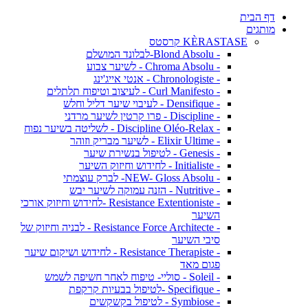
דף הבית
מותגים
KÈRASTASE קרסטס
- Blond Absolu-לבלונד המושלם
- Chroma Absolu - לשיער צבוע
- Chronologiste - אנטי אייג'ינג
- Curl Manifesto - לעיצוב וטיפוח תלתלים
- Densifique - לעיבוי שיער דליל וחלש
- Discipline - פרו קרטין לשיער מרדני
- Discipline Oléo-Relax - לשליטה בשיער נפוח
- Elixir Ultime - לשיער מבריק וזוהר
- Genesis - לטיפול בנשירת שיער
- Initialiste - לחידוש וחיזוק השיער
- NEW- Gloss Absolu- לברק עוצמתי
- Nutritive - הזנה עמוקה לשיער יבש
- Resistance Extentioniste -לחידוש וחיזוק אורכי
השיער
- Resistance Force Architecte - לבניה וחיזוק של
סיבי השיער
- Resistance Therapiste - לחידוש ושיקום שיער
פגום מאד
- Soleil - סוליי- טיפוח לאחר חשיפה לשמש
- Specifique -לטיפול בבעיות קרקפת
- Symbiose - לטיפול בקשקשים