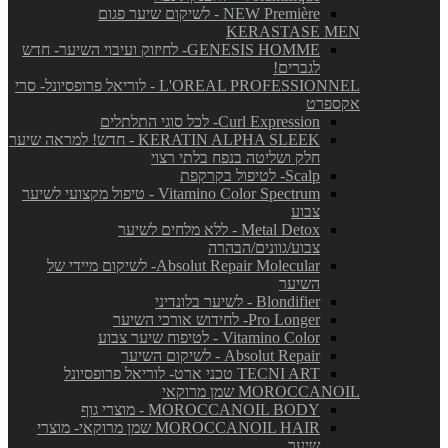
NEW Première - לשיקום שיער פגום
KERASTASE MEN
GENESIS HOMME- לחיזוק ועיבוי השיער- חדש
לגברים!
L'OREAL PROFESSIONNEL - לוריאל פרופסיונל- סרי
אקספרט
Curl Expression- לכל סוגי התלתלים
KERATIN ALPHA SLEEK - חדש! למראה שיער
חלק ושליטה בנפח בלתי רצוי
Scalp- לטיפול בקרקפת
Vitamino Color Spectrum - טיפול מקצועי לשיער
צבוע
Metal Detox - ללא מלחים לשיער
צבוע/גוונים/הבהרה
Absolut Repair Molecular- לשיקום מיידי של
השיער
Blondifier - לשיער בלונדיני
Pro Longer- לחידוש אורכי השיער
Vitamino Color - לטיפוח שיער צבוע
Absolut Repair - לשיקום השיער
TECNI ART טכני ארט- לוריאל פרופסיונל
MOROCCANOIL שמן מרוקאי
MOROCCANOIL BODY - מוצרי גוף
MOROCCANOIL HAIR שמן מרוקאי- מוצרי
שיער