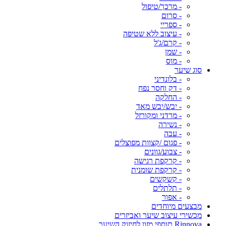
- מרכך/טיפול
- סרום
- ספריי
- עיצוב ללא שטיפה
- קרם/ג'ל
- שמן
- מוס
סוג שיער
- בלונדיני
- דק וחסר נפח
- החלקה
- יבש/יבש מאד
- מרדני ומקורזל
- נשירה
- עבה
- פגום /קצוות מפוצלים
- צבוע/גוונים
- קרקפת רגישה
- קרקפת שומנית
- קשקשים
- תלתלים
- אפור
מבצעים מיוחדים
מכשירי עיצוב שיער ואביזרים
Rinnova תוספי מזון לחיזוק השיער