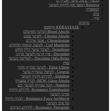
מכשירי עיצוב שיער ואביזרים
Rinnova תוספי מזון לחיזוק השיער
המספרה
בלוג
עוד...
מותגים
KÈRASTASE קרסטס
Blond Absolu-לבלונד המושלם
Chroma Absolu - לשיער צבוע
Chronologiste - אנטי אייג'ינג
Curl Manifesto - לעיצוב וטיפוח תלתלים
Densifique - לעיבוי שיער דליל וחלש
Discipline - פרו קרטין לשיער מרדני
Discipline Oléo-Relax - לשליטה בשיער
נפוח
Elixir Ultime - לשיער מבריק וזוהר
Genesis - לטיפול בנשירת שיער
Initialiste - לחידוש וחיזוק השיער
NEW- Gloss Absolu- לברק עוצמתי
Nutritive - הזנה עמוקה לשיער יבש
Resistance Extentioniste -לחידוש וחיזוק
אורכי השיער
Resistance Force Architecte - לבניה וחיזוק
של סיבי השיער
Resistance Therapiste - לחידוש ושיקום