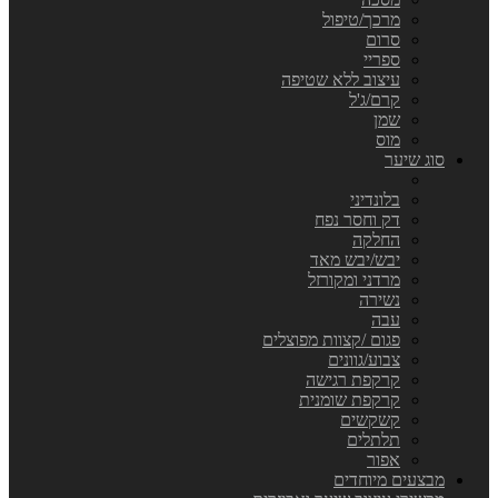
מרכך/טיפול
סרום
ספריי
עיצוב ללא שטיפה
קרם/ג'ל
שמן
מוס
סוג שיער
בלונדיני
דק וחסר נפח
החלקה
יבש/יבש מאד
מרדני ומקורזל
נשירה
עבה
פגום /קצוות מפוצלים
צבוע/גוונים
קרקפת רגישה
קרקפת שומנית
קשקשים
תלתלים
אפור
מבצעים מיוחדים