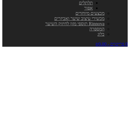
תלתלים
אפור
מבצעים מיוחדים
מכשירי עיצוב שיער ואביזרים
Rinnova תוספי מזון לחיזוק השיער
המספרה
בלוג
0 פריט\ים - ₪0.00