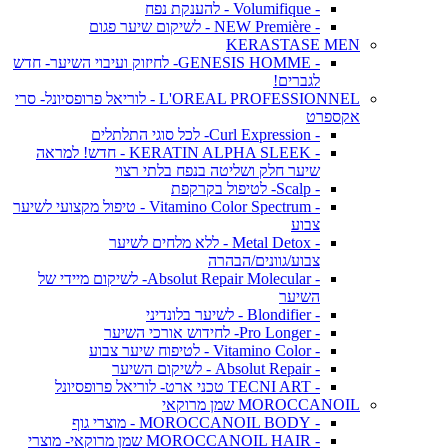
- Volumifique - להענקת נפח
- NEW Première - לשיקום שיער פגום
KERASTASE MEN
- GENESIS HOMME- לחיזוק ועיבוי השיער- חדש
לגברים!
L'OREAL PROFESSIONNEL - לוריאל פרופסיונל- סרי
אקספרט
- Curl Expression- לכל סוגי התלתלים
- KERATIN ALPHA SLEEK - חדש! למראה
שיער חלק ושליטה בנפח בלתי רצוי
- Scalp- לטיפול בקרקפת
- Vitamino Color Spectrum - טיפול מקצועי לשיער
צבוע
- Metal Detox - ללא מלחים לשיער
צבוע/גוונים/הבהרה
- Absolut Repair Molecular- לשיקום מיידי של
השיער
- Blondifier - לשיער בלונדיני
- Pro Longer- לחידוש אורכי השיער
- Vitamino Color - לטיפוח שיער צבוע
- Absolut Repair - לשיקום השיער
- TECNI ART טכני ארט- לוריאל פרופסיונל
MOROCCANOIL שמן מרוקאי
- MOROCCANOIL BODY - מוצרי גוף
- MOROCCANOIL HAIR שמן מרוקאי- מוצרי