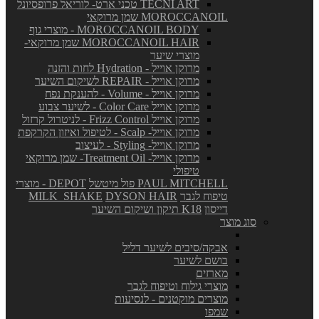
TECNI ART טכני ארט- לוריאל פרופסיונל
MOROCCANOIL שמן מרוקאי
MOROCCANOIL BODY - מוצרי גוף
MOROCCANOIL HAIR שמן מרוקאי-
מוצרי שיער
מרוקן אוייל - Hydration לחות והזנה
מרוקן אוייל - REPAIR לשיקום השיער
מרוקן אוייל - Volume - להענקת נפח
מרוקן אוייל Color Care - לשיער צבוע
מרוקן אוייל Frizz Control - לניטרול קרזול
מרוקן אוייל- Scalp - לטיפול ואיזון הקרקפת
מרוקן אוייל- Styling - לעיצוב
מרוקן אוייל- Treatment Oil- שמן מרוקאי
טיפולי
PAUL MITCHELL פול מיטשל
DEPOT - מוצרי
טיפוח לגבר
DYSON HAIR
MILK_SHAKE
דייסון
K18 תיקון ושיקום השיער
סוג מוצר
אבקה/סיבים לשיער דליל
בושם לשיער
מארזים
מוצרי גילוח וטיפוח לגבר
מוצרים מוקטנים - לנסיעות
שמפו