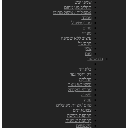
שמפו יבש
תחליב מגן מחום
אמפולות / טיפול מרוכז
מסכה
מרכך/טיפול
סרום
ספריי
עיצוב ללא שטיפה
קרם/ג'ל
שמן
מוס
סוג שיער
בלונדיני
דק וחסר נפח
החלקה
יבש/יבש מאד
מרדני ומקורזל
נשירה
עבה
פגום /קצוות מפוצלים
צבוע/גוונים
קרקפת רגישה
קרקפת שומנית
קשקשים