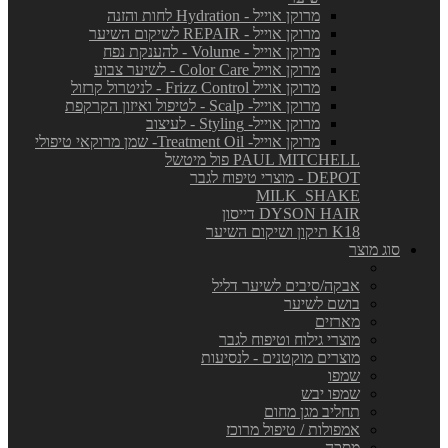
מרוקן אוייל - Hydration לחות והזנה
מרוקן אוייל - REPAIR לשיקום השיער
מרוקן אוייל - Volume - להענקת נפח
מרוקן אוייל Color Care - לשיער צבוע
מרוקן אוייל Frizz Control - לניטרול קרזול
מרוקן אוייל- Scalp - לטיפול ואיזון הקרקפת
מרוקן אוייל- Styling - לעיצוב
מרוקן אוייל- Treatment Oil- שמן מרוקאי טיפולי
PAUL MITCHELL פול מיטשל
DEPOT - מוצרי טיפוח לגבר
MILK_SHAKE
DYSON HAIR דייסון
K18 תיקון ושיקום השיער
סוג מוצר
אבקה/סיבים לשיער דליל
בושם לשיער
מארזים
מוצרי גילוח וטיפוח לגבר
מוצרים מוקטנים - לנסיעות
שמפו
שמפו יבש
תחליב מגן מחום
אמפולות / טיפול מרוכז
מסכה