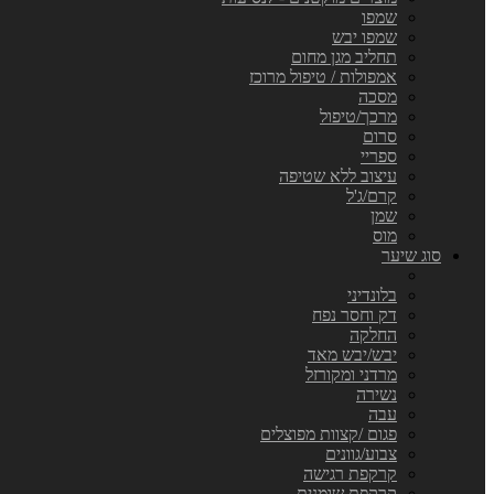
שמפו
שמפו יבש
תחליב מגן מחום
אמפולות / טיפול מרוכז
מסכה
מרכך/טיפול
סרום
ספריי
עיצוב ללא שטיפה
קרם/ג'ל
שמן
מוס
סוג שיער
בלונדיני
דק וחסר נפח
החלקה
יבש/יבש מאד
מרדני ומקורזל
נשירה
עבה
פגום /קצוות מפוצלים
צבוע/גוונים
קרקפת רגישה
קרקפת שומנית