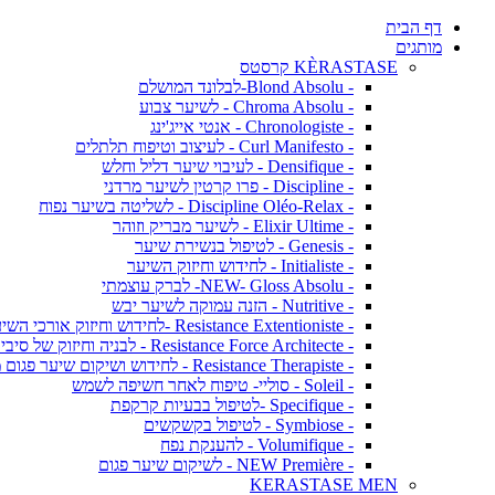
דף הבית
מותגים
KÈRASTASE קרסטס
- Blond Absolu-לבלונד המושלם
- Chroma Absolu - לשיער צבוע
- Chronologiste - אנטי אייג'ינג
- Curl Manifesto - לעיצוב וטיפוח תלתלים
- Densifique - לעיבוי שיער דליל וחלש
- Discipline - פרו קרטין לשיער מרדני
- Discipline Oléo-Relax - לשליטה בשיער נפוח
- Elixir Ultime - לשיער מבריק וזוהר
- Genesis - לטיפול בנשירת שיער
- Initialiste - לחידוש וחיזוק השיער
- NEW- Gloss Absolu- לברק עוצמתי
- Nutritive - הזנה עמוקה לשיער יבש
- Resistance Extentioniste -לחידוש וחיזוק אורכי השיער
- Resistance Force Architecte - לבניה וחיזוק של סיבי השיער
- Resistance Therapiste - לחידוש ושיקום שיער פגום מאד
- Soleil - סוליי- טיפוח לאחר חשיפה לשמש
- Specifique -לטיפול בבעיות קרקפת
- Symbiose - לטיפול בקשקשים
- Volumifique - להענקת נפח
- NEW Première - לשיקום שיער פגום
KERASTASE MEN