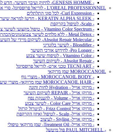
- GENESIS HOMME- לחיזוק ועיבוי השיער- חדש לגברים!
L'OREAL PROFESSIONNEL - לוריאל פרופסיונל- סרי אקספרט
- Curl Expression- לכל סוגי התלתלים
- KERATIN ALPHA SLEEK - חדש! למראה שיער חלק ושליטה בנפח בלתי רצוי
- Scalp- לטיפול בקרקפת
- Vitamino Color Spectrum - טיפול מקצועי לשיער צבוע
- Metal Detox - ללא מלחים לשיער צבוע/גוונים/הבהרה
- Absolut Repair Molecular- לשיקום מיידי של השיער
- Blondifier - לשיער בלונדיני
- Pro Longer- לחידוש אורכי השיער
- Vitamino Color - לטיפוח שיער צבוע
- Absolut Repair - לשיקום השיער
- TECNI ART טכני ארט- לוריאל פרופסיונל
MOROCCANOIL שמן מרוקאי
- MOROCCANOIL BODY - מוצרי גוף
- MOROCCANOIL HAIR שמן מרוקאי- מוצרי שיער
- מרוקן אוייל - Hydration לחות והזנה
- מרוקן אוייל - REPAIR לשיקום השיער
- מרוקן אוייל - Volume - להענקת נפח
- מרוקן אוייל Color Care - לשיער צבוע
- מרוקן אוייל Frizz Control - לניטרול קרזול
- מרוקן אוייל- Scalp - לטיפול ואיזון הקרקפת
- מרוקן אוייל- Styling - לעיצוב
- מרוקן אוייל- Treatment Oil- שמן מרוקאי טיפולי
- PAUL MITCHELL פול מיטשל