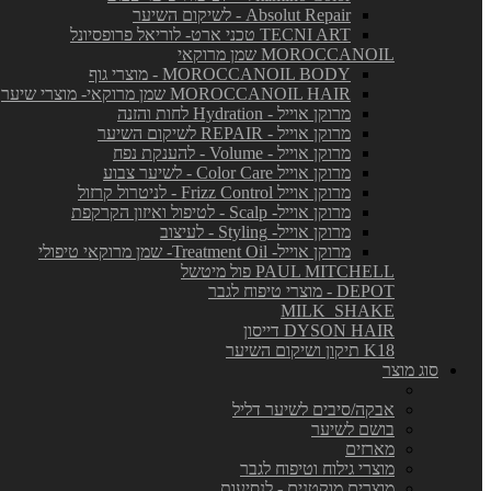
Absolut Repair - לשיקום השיער
TECNI ART טכני ארט- לוריאל פרופסיונל
MOROCCANOIL שמן מרוקאי
MOROCCANOIL BODY - מוצרי גוף
MOROCCANOIL HAIR שמן מרוקאי- מוצרי שיער
מרוקן אוייל - Hydration לחות והזנה
מרוקן אוייל - REPAIR לשיקום השיער
מרוקן אוייל - Volume - להענקת נפח
מרוקן אוייל Color Care - לשיער צבוע
מרוקן אוייל Frizz Control - לניטרול קרזול
מרוקן אוייל- Scalp - לטיפול ואיזון הקרקפת
מרוקן אוייל- Styling - לעיצוב
מרוקן אוייל- Treatment Oil- שמן מרוקאי טיפולי
PAUL MITCHELL פול מיטשל
DEPOT - מוצרי טיפוח לגבר
MILK_SHAKE
DYSON HAIR דייסון
K18 תיקון ושיקום השיער
סוג מוצר
אבקה/סיבים לשיער דליל
בושם לשיער
מארזים
מוצרי גילוח וטיפוח לגבר
מוצרים מוקטנים - לנסיעות