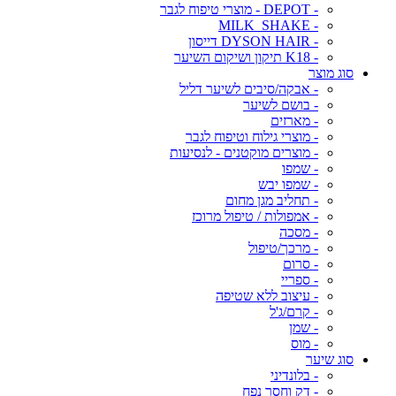
- DEPOT - מוצרי טיפוח לגבר
- MILK_SHAKE
- DYSON HAIR דייסון
- K18 תיקון ושיקום השיער
סוג מוצר
- אבקה/סיבים לשיער דליל
- בושם לשיער
- מארזים
- מוצרי גילוח וטיפוח לגבר
- מוצרים מוקטנים - לנסיעות
- שמפו
- שמפו יבש
- תחליב מגן מחום
- אמפולות / טיפול מרוכז
- מסכה
- מרכך/טיפול
- סרום
- ספריי
- עיצוב ללא שטיפה
- קרם/ג'ל
- שמן
- מוס
סוג שיער
- בלונדיני
- דק וחסר נפח