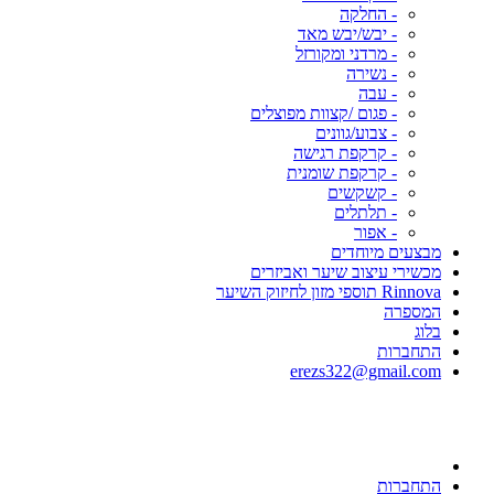
- החלקה
- יבש/יבש מאד
- מרדני ומקורזל
- נשירה
- עבה
- פגום /קצוות מפוצלים
- צבוע/גוונים
- קרקפת רגישה
- קרקפת שומנית
- קשקשים
- תלתלים
- אפור
מבצעים מיוחדים
מכשירי עיצוב שיער ואביזרים
Rinnova תוספי מזון לחיזוק השיער
המספרה
בלוג
התחברות
erezs322@gmail.com
התחברות