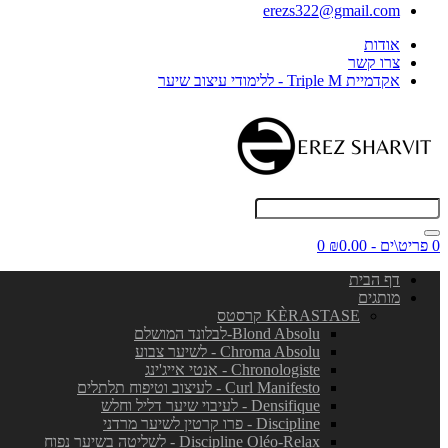
erezs322@gmail.com
אודות
צרו קשר
אקדמיית Triple M - ללימודי עיצוב שיער
0 פריט\ים - ₪0.00
0
דף הבית
מותגים
KÈRASTASE קרסטס
Blond Absolu-לבלונד המושלם
Chroma Absolu - לשיער צבוע
Chronologiste - אנטי אייג'ינג
Curl Manifesto - לעיצוב וטיפוח תלתלים
Densifique - לעיבוי שיער דליל וחלש
Discipline - פרו קרטין לשיער מרדני
Discipline Oléo-Relax - לשליטה בשיער נפוח