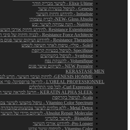
Elixir Ultime - לשיער מבריק וזוהר
Genesis - לטיפול בנשירת שיער
Initialiste - לחידוש וחיזוק השיער
NEW- Gloss Absolu- לברק עוצמתי
Nutritive - הזנה עמוקה לשיער יבש
Resistance Extentioniste -לחידוש וחיזוק אורכי השיער
Resistance Force Architecte - לבניה וחיזוק של סיבי השיער
Resistance Therapiste - לחידוש ושיקום שיער פגום מאד
Soleil - סוליי- טיפוח לאחר חשיפה לשמש
Specifique -לטיפול בבעיות קרקפת
Symbiose - לטיפול בקשקשים
Volumifique - להענקת נפח
NEW Première - לשיקום שיער פגום
KERASTASE MEN
GENESIS HOMME- לחיזוק ועיבוי השיער- חדש לגברים!
L'OREAL PROFESSIONNEL - לוריאל פרופסיונל- סרי אקספרט
Curl Expression- לכל סוגי התלתלים
KERATIN ALPHA SLEEK - חדש! למראה שיער חלק ושליטה בנפח בלתי רצוי
Scalp- לטיפול בקרקפת
Vitamino Color Spectrum - טיפול מקצועי לשיער צבוע
Metal Detox - ללא מלחים לשיער צבוע/גוונים/הבהרה
Absolut Repair Molecular- לשיקום מיידי של השיער
Blondifier - לשיער בלונדיני
Pro Longer- לחידוש אורכי השיער
Vitamino Color - לטיפוח שיער צבוע