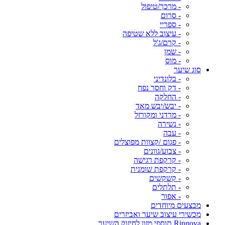
- מרכך/טיפול
- סרום
- ספריי
- עיצוב ללא שטיפה
- קרם/ג'ל
- שמן
- מוס
סוג שיער
- בלונדיני
- דק וחסר נפח
- החלקה
- יבש/יבש מאד
- מרדני ומקורזל
- נשירה
- עבה
- פגום /קצוות מפוצלים
- צבוע/גוונים
- קרקפת רגישה
- קרקפת שומנית
- קשקשים
- תלתלים
- אפור
מבצעים מיוחדים
מכשירי עיצוב שיער ואביזרים
Rinnova תוספי מזון לחיזוק השיער