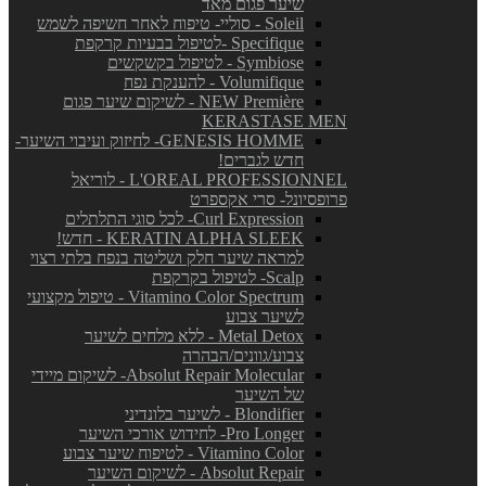
שיער פגום מאד
Soleil - סוליי- טיפוח לאחר חשיפה לשמש
Specifique -לטיפול בבעיות קרקפת
Symbiose - לטיפול בקשקשים
Volumifique - להענקת נפח
NEW Première - לשיקום שיער פגום
KERASTASE MEN
GENESIS HOMME- לחיזוק ועיבוי השיער-
חדש לגברים!
L'OREAL PROFESSIONNEL - לוריאל
פרופסיונל- סרי אקספרט
Curl Expression- לכל סוגי התלתלים
KERATIN ALPHA SLEEK - חדש!
למראה שיער חלק ושליטה בנפח בלתי רצוי
Scalp- לטיפול בקרקפת
Vitamino Color Spectrum - טיפול מקצועי
לשיער צבוע
Metal Detox - ללא מלחים לשיער
צבוע/גוונים/הבהרה
Absolut Repair Molecular- לשיקום מיידי
של השיער
Blondifier - לשיער בלונדיני
Pro Longer- לחידוש אורכי השיער
Vitamino Color - לטיפוח שיער צבוע
Absolut Repair - לשיקום השיער