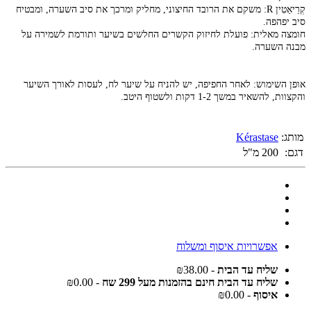
קְרֵיאַטִין R: משקם את הרובד החיצוני, מחליק ומרכך את סיב השערה, ומבטיח
סיב יפהפה.
חומצה מאלית: פועלת לחיזוק הקשרים החלשים בשיער ותורמת לשמירה על
מבנה השערה.
אופן השימוש: לאחר החפיפה, יש להניח על שיער לח, לעסות לאורך השיער
והקצוות, להשאיר במשך 1-2 דקות ולשטוף היטב.
מותג:
Kérastase
דגם:
200 מ"ל
אפשרויות איסוף ומשלוח
שליח עד הבית
- ₪38.00
שליח עד הבית חינם בהזמנות מעל 299 שח
- ₪0.00
איסוף
- ₪0.00