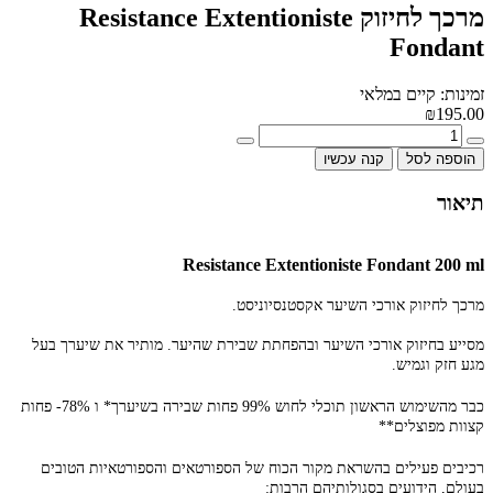
מרכך לחיזוק Resistance Extentioniste
Fondant
זמינות: קיים במלאי
₪195.00
הוספה לסל
קנה עכשיו
תיאור
Resistance Extentioniste Fondant 200 ml
מרכך לחיזוק אורכי השיער אקסטנסיוניסט.
מסייע בחיזוק אורכי השיער ובהפחתת שבירת שהיער. מותיר את שיערך בעל
מגע חזק וגמיש.
כבר מהשימוש הראשון תוכלי לחוש 99% פחות שבירה בשיערך* ו 78%- פחות
קצוות מפוצלים**
רכיבים פעילים בהשראת מקור הכוח של הספורטאים והספורטאיות הטובים
בעולם, הידועים בסגולותיהם הרבות: