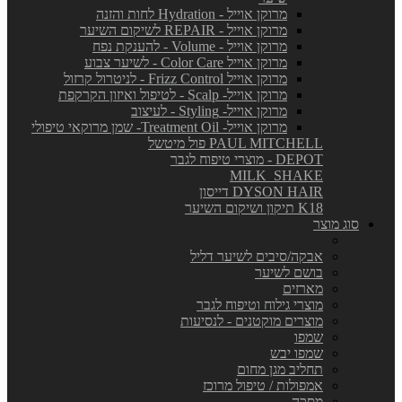
מרוקן אוייל - Hydration לחות והזנה
מרוקן אוייל - REPAIR לשיקום השיער
מרוקן אוייל - Volume - להענקת נפח
מרוקן אוייל Color Care - לשיער צבוע
מרוקן אוייל Frizz Control - לניטרול קרזול
מרוקן אוייל- Scalp - לטיפול ואיזון הקרקפת
מרוקן אוייל- Styling - לעיצוב
מרוקן אוייל- Treatment Oil- שמן מרוקאי טיפולי
PAUL MITCHELL פול מיטשל
DEPOT - מוצרי טיפוח לגבר
MILK_SHAKE
DYSON HAIR דייסון
K18 תיקון ושיקום השיער
סוג מוצר
אבקה/סיבים לשיער דליל
בושם לשיער
מארזים
מוצרי גילוח וטיפוח לגבר
מוצרים מוקטנים - לנסיעות
שמפו
שמפו יבש
תחליב מגן מחום
אמפולות / טיפול מרוכז
מסכה