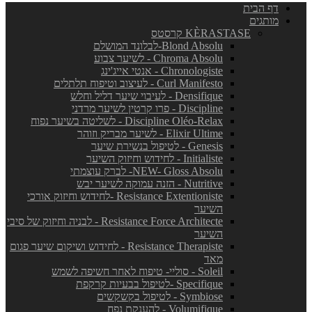
דף הבית
מותגים
KÈRASTASE קרסטס
Blond Absolu-לבלונד המושלם
Chroma Absolu - לשיער צבוע
Chronologiste - אנטי אייג'ינג
Curl Manifesto - לעיצוב וטיפוח תלתלים
Densifique - לעיבוי שיער דליל וחלש
Discipline - פרו קרטין לשיער מרדני
Discipline Oléo-Relax - לשליטה בשיער נפוח
Elixir Ultime - לשיער מבריק וזוהר
Genesis - לטיפול בנשירת שיער
Initialiste - לחידוש וחיזוק השיער
NEW- Gloss Absolu- לברק עוצמתי
Nutritive - הזנה עמוקה לשיער יבש
Resistance Extentioniste -לחידוש וחיזוק אורכי
השיער
Resistance Force Architecte - לבניה וחיזוק של סיבי
השיער
Resistance Therapiste - לחידוש ושיקום שיער פגום
מאד
Soleil - סוליי- טיפוח לאחר חשיפה לשמש
Specifique -לטיפול בבעיות קרקפת
Symbiose - לטיפול בקשקשים
Volumifique - להענקת נפח