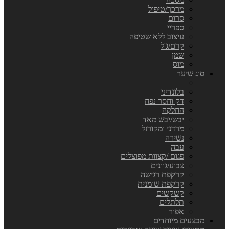
מרכך/טיפול
סרום
ספריי
עיצוב ללא שטיפה
קרם/ג'ל
שמן
מוס
סוג שיער
בלונדיני
דק וחסר נפח
החלקה
יבש/יבש מאד
מרדני ומקורזל
נשירה
עבה
פגום /קצוות מפוצלים
צבוע/גוונים
קרקפת רגישה
קרקפת שומנית
קשקשים
תלתלים
אפור
מבצעים מיוחדים