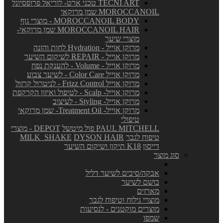
TECNI ART טכני ארט- לוריאל פרופסיונל
MOROCCANOIL שמן מרוקאי
MOROCCANOIL BODY - מוצרי גוף
MOROCCANOIL HAIR שמן מרוקאי-
מוצרי שיער
מרוקן אוייל - Hydration לחות והזנה
מרוקן אוייל - REPAIR לשיקום השיער
מרוקן אוייל - Volume - להענקת נפח
מרוקן אוייל Color Care - לשיער צבוע
מרוקן אוייל Frizz Control - לניטרול קרזול
מרוקן אוייל- Scalp - לטיפול ואיזון הקרקפת
מרוקן אוייל- Styling - לעיצוב
מרוקן אוייל- Treatment Oil- שמן מרוקאי
טיפולי
PAUL MITCHELL פול מיטשל
DEPOT - מוצרי
טיפוח לגבר
DYSON HAIR
MILK_SHAKE
דייסון
K18 תיקון ושיקום השיער
סוג מוצר
אבקה/סיבים לשיער דליל
בושם לשיער
מארזים
מוצרי גילוח וטיפוח לגבר
מוצרים מוקטנים - לנסיעות
שמפו