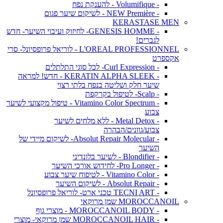
- Volumifique - להענקת נפח
- NEW Première - לשיקום שיער פגום
KERASTASE MEN
- GENESIS HOMME- לחיזוק ועיבוי השיער- חדש
לגברים!
L'OREAL PROFESSIONNEL - לוריאל פרופסיונל- סרי
אקספרט
- Curl Expression- לכל סוגי התלתלים
- KERATIN ALPHA SLEEK - חדש! למראה
שיער חלק ושליטה בנפח בלתי רצוי
- Scalp- לטיפול בקרקפת
- Vitamino Color Spectrum - טיפול מקצועי לשיער
צבוע
- Metal Detox - ללא מלחים לשיער
צבוע/גוונים/הבהרה
- Absolut Repair Molecular- לשיקום מיידי של
השיער
- Blondifier - לשיער בלונדיני
- Pro Longer- לחידוש אורכי השיער
- Vitamino Color - לטיפוח שיער צבוע
- Absolut Repair - לשיקום השיער
- TECNI ART טכני ארט- לוריאל פרופסיונל
MOROCCANOIL שמן מרוקאי
- MOROCCANOIL BODY - מוצרי גוף
- MOROCCANOIL HAIR שמן מרוקאי- מוצרי