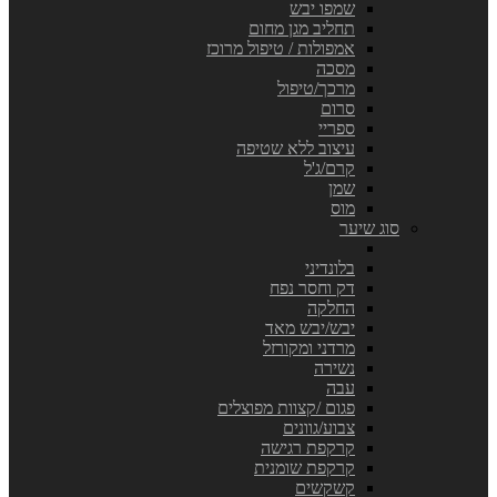
שמפו יבש
תחליב מגן מחום
אמפולות / טיפול מרוכז
מסכה
מרכך/טיפול
סרום
ספריי
עיצוב ללא שטיפה
קרם/ג'ל
שמן
מוס
סוג שיער
בלונדיני
דק וחסר נפח
החלקה
יבש/יבש מאד
מרדני ומקורזל
נשירה
עבה
פגום /קצוות מפוצלים
צבוע/גוונים
קרקפת רגישה
קרקפת שומנית
קשקשים