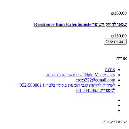
₪160.00
אז
00
שמפו לחיזוק השיער Resistance Bain Extentioniste
מסכה 
₪160.00
00
הוספה לסל
אודות
אודות
אקדמיית Triple M - ללימודי עיצוב שיער
erezs322@gmail.com
לשירות לקוחות לגבי הזמנות באתר בלבד: 052-5888614 |
למספרה: 03-5445393
שירות לקוחות