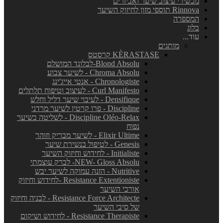
מכשירי עיצוב שיער ואביזרים
Rinnova תוספי מזון לחיזוק השיער
המספרה
בלוג
עוד...
מותגים
KÈRASTASE קרסטס
Blond Absolu-לבלונד המושלם
Chroma Absolu - לשיער צבוע
Chronologiste - אנטי אייג'ינג
Curl Manifesto - לעיצוב וטיפוח תלתלים
Densifique - לעיבוי שיער דליל וחלש
Discipline - פרו קרטין לשיער מרדני
Discipline Oléo-Relax - לשליטה בשיער
נפוח
Elixir Ultime - לשיער מבריק וזוהר
Genesis - לטיפול בנשירת שיער
Initialiste - לחידוש וחיזוק השיער
NEW- Gloss Absolu- לברק עוצמתי
Nutritive - הזנה עמוקה לשיער יבש
Resistance Extentioniste -לחידוש וחיזוק
אורכי השיער
Resistance Force Architecte - לבניה וחיזוק
של סיבי השיער
Resistance Therapiste - לחידוש ושיקום