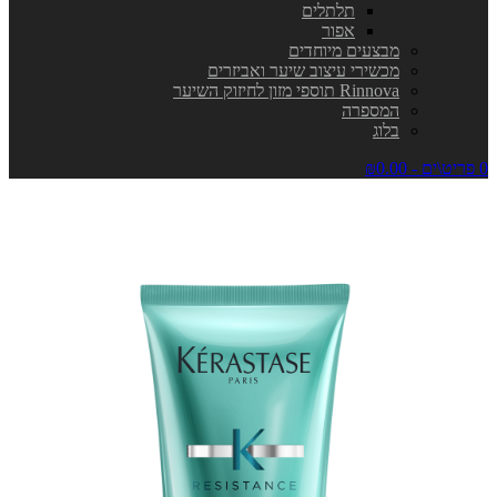
תלתלים
אפור
מבצעים מיוחדים
מכשירי עיצוב שיער ואביזרים
Rinnova תוספי מזון לחיזוק השיער
המספרה
בלוג
0 פריט\ים - ₪0.00