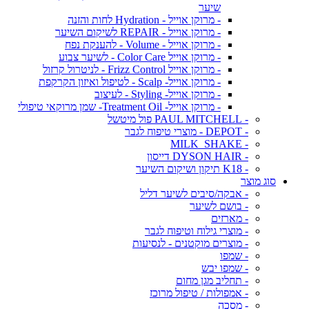
שיער
- מרוקן אוייל - Hydration לחות והזנה
- מרוקן אוייל - REPAIR לשיקום השיער
- מרוקן אוייל - Volume - להענקת נפח
- מרוקן אוייל Color Care - לשיער צבוע
- מרוקן אוייל Frizz Control - לניטרול קרזול
- מרוקן אוייל- Scalp - לטיפול ואיזון הקרקפת
- מרוקן אוייל- Styling - לעיצוב
- מרוקן אוייל- Treatment Oil- שמן מרוקאי טיפולי
- PAUL MITCHELL פול מיטשל
- DEPOT - מוצרי טיפוח לגבר
- MILK_SHAKE
- DYSON HAIR דייסון
- K18 תיקון ושיקום השיער
סוג מוצר
- אבקה/סיבים לשיער דליל
- בושם לשיער
- מארזים
- מוצרי גילוח וטיפוח לגבר
- מוצרים מוקטנים - לנסיעות
- שמפו
- שמפו יבש
- תחליב מגן מחום
- אמפולות / טיפול מרוכז
- מסכה