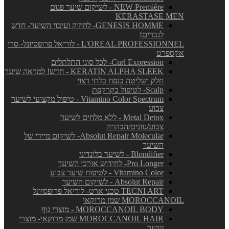
NEW Première - לשיקום שיער פגום
KERASTASE MEN
GENESIS HOMME- לחיזוק ועיבוי השיער- חדש
לגברים!
L'OREAL PROFESSIONNEL - לוריאל פרופסיונל- סרי
אקספרט
Curl Expression- לכל סוגי התלתלים
KERATIN ALPHA SLEEK - חדש! למראה שיער
חלק ושליטה בנפח בלתי רצוי
Scalp- לטיפול בקרקפת
Vitamino Color Spectrum - טיפול מקצועי לשיער
צבוע
Metal Detox - ללא מלחים לשיער
צבוע/גוונים/הבהרה
Absolut Repair Molecular- לשיקום מיידי של
השיער
Blondifier - לשיער בלונדיני
Pro Longer- לחידוש אורכי השיער
Vitamino Color - לטיפוח שיער צבוע
Absolut Repair - לשיקום השיער
TECNI ART טכני ארט- לוריאל פרופסיונל
MOROCCANOIL שמן מרוקאי
MOROCCANOIL BODY - מוצרי גוף
MOROCCANOIL HAIR שמן מרוקאי- מוצרי
שיער