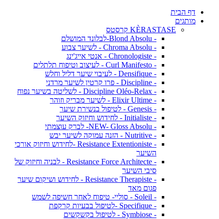
דף הבית
מותגים
KÈRASTASE קרסטס
- Blond Absolu-לבלונד המושלם
- Chroma Absolu - לשיער צבוע
- Chronologiste - אנטי אייג'ינג
- Curl Manifesto - לעיצוב וטיפוח תלתלים
- Densifique - לעיבוי שיער דליל וחלש
- Discipline - פרו קרטין לשיער מרדני
- Discipline Oléo-Relax - לשליטה בשיער נפוח
- Elixir Ultime - לשיער מבריק וזוהר
- Genesis - לטיפול בנשירת שיער
- Initialiste - לחידוש וחיזוק השיער
- NEW- Gloss Absolu- לברק עוצמתי
- Nutritive - הזנה עמוקה לשיער יבש
- Resistance Extentioniste -לחידוש וחיזוק אורכי
השיער
- Resistance Force Architecte - לבניה וחיזוק של
סיבי השיער
- Resistance Therapiste - לחידוש ושיקום שיער
פגום מאד
- Soleil - סוליי- טיפוח לאחר חשיפה לשמש
- Specifique -לטיפול בבעיות קרקפת
- Symbiose - לטיפול בקשקשים