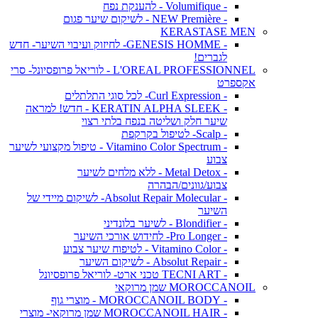
- Volumifique - להענקת נפח
- NEW Première - לשיקום שיער פגום
KERASTASE MEN
- GENESIS HOMME- לחיזוק ועיבוי השיער- חדש
לגברים!
L'OREAL PROFESSIONNEL - לוריאל פרופסיונל- סרי
אקספרט
- Curl Expression- לכל סוגי התלתלים
- KERATIN ALPHA SLEEK - חדש! למראה
שיער חלק ושליטה בנפח בלתי רצוי
- Scalp- לטיפול בקרקפת
- Vitamino Color Spectrum - טיפול מקצועי לשיער
צבוע
- Metal Detox - ללא מלחים לשיער
צבוע/גוונים/הבהרה
- Absolut Repair Molecular- לשיקום מיידי של
השיער
- Blondifier - לשיער בלונדיני
- Pro Longer- לחידוש אורכי השיער
- Vitamino Color - לטיפוח שיער צבוע
- Absolut Repair - לשיקום השיער
- TECNI ART טכני ארט- לוריאל פרופסיונל
MOROCCANOIL שמן מרוקאי
- MOROCCANOIL BODY - מוצרי גוף
- MOROCCANOIL HAIR שמן מרוקאי- מוצרי