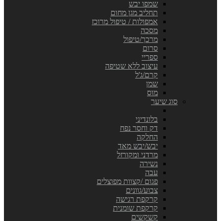
שמפו יבש
תחליב מגן מחום
אמפולות / טיפול מרוכז
מסכה
מרכך/טיפול
סרום
ספריי
עיצוב ללא שטיפה
קרם/ג'ל
שמן
מוס
סוג שיער
בלונדיני
דק וחסר נפח
החלקה
יבש/יבש מאד
מרדני ומקורזל
נשירה
עבה
פגום /קצוות מפוצלים
צבוע/גוונים
קרקפת רגישה
קרקפת שומנית
קשקשים