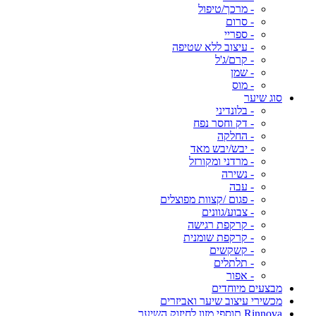
- מרכך/טיפול
- סרום
- ספריי
- עיצוב ללא שטיפה
- קרם/ג'ל
- שמן
- מוס
סוג שיער
- בלונדיני
- דק וחסר נפח
- החלקה
- יבש/יבש מאד
- מרדני ומקורזל
- נשירה
- עבה
- פגום /קצוות מפוצלים
- צבוע/גוונים
- קרקפת רגישה
- קרקפת שומנית
- קשקשים
- תלתלים
- אפור
מבצעים מיוחדים
מכשירי עיצוב שיער ואביזרים
Rinnova תוספי מזון לחיזוק השיער