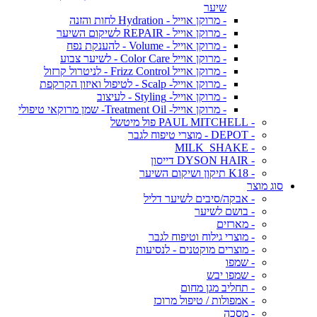
שיער
- מרוקן אוייל - Hydration לחות והזנה
- מרוקן אוייל - REPAIR לשיקום השיער
- מרוקן אוייל - Volume - להענקת נפח
- מרוקן אוייל Color Care - לשיער צבוע
- מרוקן אוייל Frizz Control - לניטרול קרזול
- מרוקן אוייל- Scalp - לטיפול ואיזון הקרקפת
- מרוקן אוייל- Styling - לעיצוב
- מרוקן אוייל- Treatment Oil- שמן מרוקאי טיפולי
- PAUL MITCHELL פול מיטשל
- DEPOT - מוצרי טיפוח לגבר
- MILK_SHAKE
- DYSON HAIR דייסון
- K18 תיקון ושיקום השיער
סוג מוצר
- אבקה/סיבים לשיער דליל
- בושם לשיער
- מארזים
- מוצרי גילוח וטיפוח לגבר
- מוצרים מוקטנים - לנסיעות
- שמפו
- שמפו יבש
- תחליב מגן מחום
- אמפולות / טיפול מרוכז
- מסכה