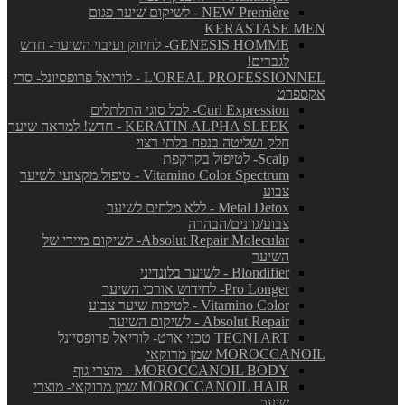
NEW Première - לשיקום שיער פגום
KERASTASE MEN
GENESIS HOMME- לחיזוק ועיבוי השיער- חדש
לגברים!
L'OREAL PROFESSIONNEL - לוריאל פרופסיונל- סרי
אקספרט
Curl Expression- לכל סוגי התלתלים
KERATIN ALPHA SLEEK - חדש! למראה שיער
חלק ושליטה בנפח בלתי רצוי
Scalp- לטיפול בקרקפת
Vitamino Color Spectrum - טיפול מקצועי לשיער
צבוע
Metal Detox - ללא מלחים לשיער
צבוע/גוונים/הבהרה
Absolut Repair Molecular- לשיקום מיידי של
השיער
Blondifier - לשיער בלונדיני
Pro Longer- לחידוש אורכי השיער
Vitamino Color - לטיפוח שיער צבוע
Absolut Repair - לשיקום השיער
TECNI ART טכני ארט- לוריאל פרופסיונל
MOROCCANOIL שמן מרוקאי
MOROCCANOIL BODY - מוצרי גוף
MOROCCANOIL HAIR שמן מרוקאי- מוצרי
שיער