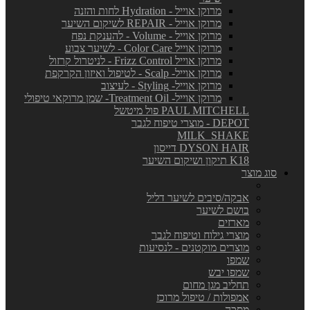
מרוקן אוייל - Hydration לחות והזנה
מרוקן אוייל - REPAIR לשיקום השיער
מרוקן אוייל - Volume - להענקת נפח
מרוקן אוייל Color Care - לשיער צבוע
מרוקן אוייל Frizz Control - לניטרול קרזול
מרוקן אוייל- Scalp - לטיפול ואיזון הקרקפת
מרוקן אוייל- Styling - לעיצוב
מרוקן אוייל- Treatment Oil- שמן מרוקאי טיפולי
PAUL MITCHELL פול מיטשל
DEPOT - מוצרי טיפוח לגבר
MILK_SHAKE
DYSON HAIR דייסון
K18 תיקון ושיקום השיער
סוג מוצר
אבקה/סיבים לשיער דליל
בושם לשיער
מארזים
מוצרי גילוח וטיפוח לגבר
מוצרים מוקטנים - לנסיעות
שמפו
שמפו יבש
תחליב מגן מחום
אמפולות / טיפול מרוכז
מסכה