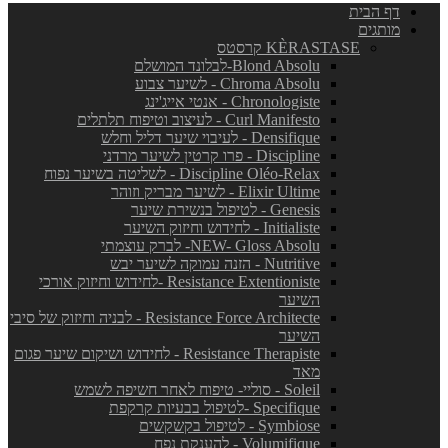
דף הבית
מותגים
KÈRASTASE קרסטס
Blond Absolu-לבלונד המושלם
Chroma Absolu - לשיער צבוע
Chronologiste - אנטי אייג'ינג
Curl Manifesto - לעיצוב וטיפוח תלתלים
Densifique - לעיבוי שיער דליל וחלש
Discipline - פרו קרטין לשיער מרדני
Discipline Oléo-Relax - לשליטה בשיער נפוח
Elixir Ultime - לשיער מבריק וזוהר
Genesis - לטיפול בנשירת שיער
Initialiste - לחידוש וחיזוק השיער
NEW- Gloss Absolu- לברק עוצמתי
Nutritive - הזנה עמוקה לשיער יבש
Resistance Extentioniste -לחידוש וחיזוק אורכי
השיער
Resistance Force Architecte - לבניה וחיזוק של סיבי
השיער
Resistance Therapiste - לחידוש ושיקום שיער פגום
מאד
Soleil - סוליי- טיפוח לאחר חשיפה לשמש
Specifique -לטיפול בבעיות קרקפת
Symbiose - לטיפול בקשקשים
Volumifique - להענקת נפח