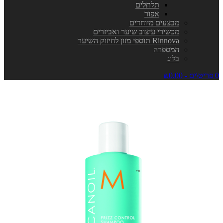
תלתלים
אפור
מבצעים מיוחדים
מכשירי עיצוב שיער ואביזרים
Rinnova תוספי מזון לחיזוק השיער
המספרה
בלוג
0 פריט\ים - ₪0.00