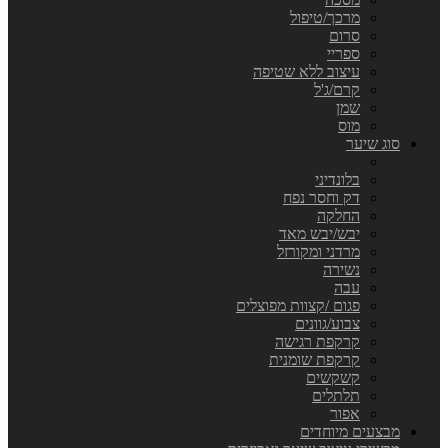
מרכך/טיפול
סרום
ספריי
עיצוב ללא שטיפה
קרם/ג'ל
שמן
מוס
סוג שיער
בלונדיני
דק וחסר נפח
החלקה
יבש/יבש מאד
מרדני ומקורזל
נשירה
עבה
פגום /קצוות מפוצלים
צבוע/גוונים
קרקפת רגישה
קרקפת שומנית
קשקשים
תלתלים
אפור
מבצעים מיוחדים