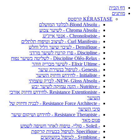
דף הבית
מותגים
KÈRASTASE קרסטס
- Blond Absolu-לבלונד המושלם
- Chroma Absolu - לשיער צבוע
- Chronologiste - אנטי אייג'ינג
- Curl Manifesto - לעיצוב וטיפוח תלתלים
- Densifique - לעיבוי שיער דליל וחלש
- Discipline - פרו קרטין לשיער מרדני
- Discipline Oléo-Relax - לשליטה בשיער נפוח
- Elixir Ultime - לשיער מבריק וזוהר
- Genesis - לטיפול בנשירת שיער
- Initialiste - לחידוש וחיזוק השיער
- NEW- Gloss Absolu- לברק עוצמתי
- Nutritive - הזנה עמוקה לשיער יבש
- Resistance Extentioniste -לחידוש וחיזוק אורכי
השיער
- Resistance Force Architecte - לבניה וחיזוק של
סיבי השיער
- Resistance Therapiste - לחידוש ושיקום שיער
פגום מאד
- Soleil - סוליי- טיפוח לאחר חשיפה לשמש
- Specifique -לטיפול בבעיות קרקפת
- Symbiose - לטיפול בקשקשים