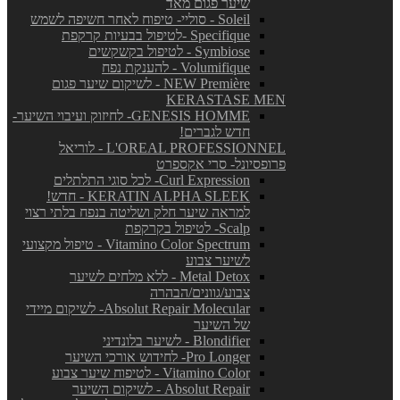
שיער פגום מאד
Soleil - סוליי- טיפוח לאחר חשיפה לשמש
Specifique -לטיפול בבעיות קרקפת
Symbiose - לטיפול בקשקשים
Volumifique - להענקת נפח
NEW Première - לשיקום שיער פגום
KERASTASE MEN
GENESIS HOMME- לחיזוק ועיבוי השיער-
חדש לגברים!
L'OREAL PROFESSIONNEL - לוריאל
פרופסיונל- סרי אקספרט
Curl Expression- לכל סוגי התלתלים
KERATIN ALPHA SLEEK - חדש!
למראה שיער חלק ושליטה בנפח בלתי רצוי
Scalp- לטיפול בקרקפת
Vitamino Color Spectrum - טיפול מקצועי
לשיער צבוע
Metal Detox - ללא מלחים לשיער
צבוע/גוונים/הבהרה
Absolut Repair Molecular- לשיקום מיידי
של השיער
Blondifier - לשיער בלונדיני
Pro Longer- לחידוש אורכי השיער
Vitamino Color - לטיפוח שיער צבוע
Absolut Repair - לשיקום השיער