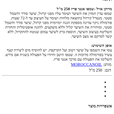
מרוקן אויל -שמפו אנטי פריז 250 מ"ל
שמפו עדין המזין את השיער ושומר עליו מפני קרזול, שיער סורר וחשמל
סטטי. מנטרל קירזול כתוצאה מלחות ושומר על העיצוב עד ל-72 שעות.
פורמולת ניקוי עדינה מספקת הגנה יומיומית מפני קרזול, שיער סורר וחשמל
סטטי, ומותירה את השיער קליל וללא משקעים. להזנה אופטימלית והחזרת
השליטה בעיצוב השיער, הוספת ברק לשיער עמום שנוטה להתקרזל, ללא
קשר למרקם או מצב השיער.
אופן השימוש:
עסו את השמפו על שיער רטוב ועל הקרקפת. יש להוסיף מים ליצירת קצף
עשיר בפורמולה מרוכזת זו. שטפו היטב וחיזרו על הפעולה בשנית אם נדרש.
השלימו את הפעולה עם מרכך אנטי פריז.
מותג:
MOROCCANOIL
דגם:
250 מ"ל
אשפרויות מוצר