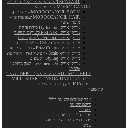
TECNI ART טכני ארט- לוריאל פרופסיונל
MOROCCANOIL שמן מרוקאי
MOROCCANOIL BODY - מוצרי גוף
MOROCCANOIL HAIR שמן מרוקאי-
מוצרי שיער
מרוקן אוייל - Hydration לחות והזנה
מרוקן אוייל - REPAIR לשיקום השיער
מרוקן אוייל - Volume - להענקת נפח
מרוקן אוייל Color Care - לשיער צבוע
מרוקן אוייל Frizz Control - לניטרול קרזול
מרוקן אוייל- Scalp - לטיפול ואיזון הקרקפת
מרוקן אוייל- Styling - לעיצוב
מרוקן אוייל- Treatment Oil- שמן מרוקאי
טיפולי
PAUL MITCHELL פול מיטשל
DEPOT - מוצרי
טיפוח לגבר
DYSON HAIR
MILK_SHAKE
דייסון
K18 תיקון ושיקום השיער
סוג מוצר
אבקה/סיבים לשיער דליל
בושם לשיער
מארזים
מוצרי גילוח וטיפוח לגבר
מוצרים מוקטנים - לנסיעות
שמפו