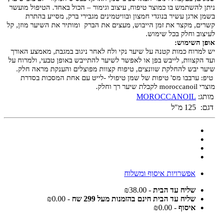
ניתן להשתמש בו כמוצר טיפוח, עיצוב וגימור – הכול באחד. הטיפול מועשר
בשמן ארגן עשיר בנוגדי חמצון ובוויטמינים מגבירי ברק, מסייע בהתרת
קשרים, מקצר את זמן הייבוש, מעצים את הברק ומותיר את השיער מוזן, קל
לעיצוב וחלק בכל שימוש.
אופן השימוש:
יש למרוח כמות קטנה על שיער נקי ולח לאחר ניגוב במגבת, מאמצע האורך
ועד הקצוות, לייבש בפן או לאפשר לשיער להתייבש באופן טבעי, ולמרוח על
שיער יבש להחלקת שוונצים, טיפוח קצוות מפוצלים והענקת מראה חלק.
טיפ: ערבבו מס' טיפות של שמן טיפולי -לייט עם אחת המסכות בסדרת
מוצרי moroccanoil לקבלת שיער רך וחלק.
מותג:
MOROCCANOIL
דגם:
125 מ"ל
אפשרויות איסוף ומשלוח
שליח עד הבית
- ₪38.00
שליח עד הבית חינם בהזמנות מעל 299 שח
- ₪0.00
איסוף
- ₪0.00