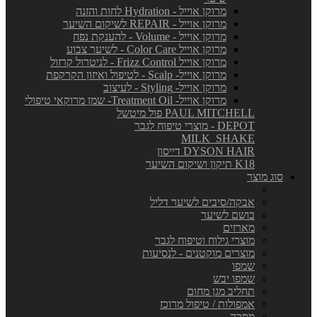
מרוקן אוייל - Hydration לחות והזנה
מרוקן אוייל - REPAIR לשיקום השיער
מרוקן אוייל - Volume - להענקת נפח
מרוקן אוייל Color Care - לשיער צבוע
מרוקן אוייל Frizz Control - לניטרול קרזול
מרוקן אוייל- Scalp - לטיפול ואיזון הקרקפת
מרוקן אוייל- Styling - לעיצוב
מרוקן אוייל- Treatment Oil- שמן מרוקאי טיפולי
PAUL MITCHELL פול מיטשל
DEPOT - מוצרי טיפוח לגבר
MILK_SHAKE
DYSON HAIR דייסון
K18 תיקון ושיקום השיער
סוג מוצר
אבקה/סיבים לשיער דליל
בושם לשיער
מארזים
מוצרי גילוח וטיפוח לגבר
מוצרים מוקטנים - לנסיעות
שמפו
שמפו יבש
תחליב מגן מחום
אמפולות / טיפול מרוכז
מסכה