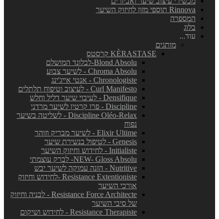
מכשירי עיצוב שיער ואביזרים
Rinnova תוספי מזון לחיזוק השיער
המספרה
בלוג
עוד...
מותגים
KÈRASTASE קרסטס
Blond Absolu-לבלונד המושלם
Chroma Absolu - לשיער צבוע
Chronologiste - אנטי אייג'ינג
Curl Manifesto - לעיצוב וטיפוח תלתלים
Densifique - לעיבוי שיער דליל וחלש
Discipline - פרו קרטין לשיער מרדני
Discipline Oléo-Relax - לשליטה בשיער
נפוח
Elixir Ultime - לשיער מבריק וזוהר
Genesis - לטיפול בנשירת שיער
Initialiste - לחידוש וחיזוק השיער
NEW- Gloss Absolu- לברק עוצמתי
Nutritive - הזנה עמוקה לשיער יבש
Resistance Extentioniste -לחידוש וחיזוק
אורכי השיער
Resistance Force Architecte - לבניה וחיזוק
של סיבי השיער
Resistance Therapiste - לחידוש ושיקום