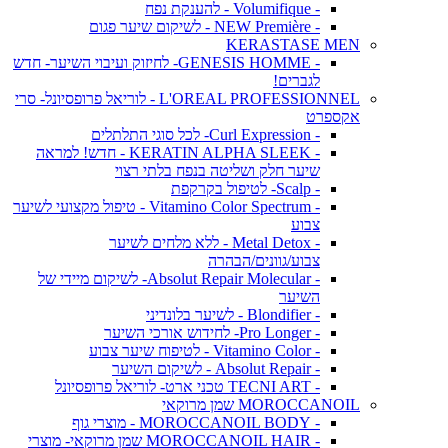
- Volumifique - להענקת נפח
- NEW Première - לשיקום שיער פגום
KERASTASE MEN
- GENESIS HOMME- לחיזוק ועיבוי השיער- חדש
לגברים!
L'OREAL PROFESSIONNEL - לוריאל פרופסיונל- סרי
אקספרט
- Curl Expression- לכל סוגי התלתלים
- KERATIN ALPHA SLEEK - חדש! למראה
שיער חלק ושליטה בנפח בלתי רצוי
- Scalp- לטיפול בקרקפת
- Vitamino Color Spectrum - טיפול מקצועי לשיער
צבוע
- Metal Detox - ללא מלחים לשיער
צבוע/גוונים/הבהרה
- Absolut Repair Molecular- לשיקום מיידי של
השיער
- Blondifier - לשיער בלונדיני
- Pro Longer- לחידוש אורכי השיער
- Vitamino Color - לטיפוח שיער צבוע
- Absolut Repair - לשיקום השיער
- TECNI ART טכני ארט- לוריאל פרופסיונל
MOROCCANOIL שמן מרוקאי
- MOROCCANOIL BODY - מוצרי גוף
- MOROCCANOIL HAIR שמן מרוקאי- מוצרי