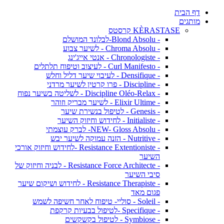
דף הבית
מותגים
KÈRASTASE קרסטס
- Blond Absolu-לבלונד המושלם
- Chroma Absolu - לשיער צבוע
- Chronologiste - אנטי אייג'ינג
- Curl Manifesto - לעיצוב וטיפוח תלתלים
- Densifique - לעיבוי שיער דליל וחלש
- Discipline - פרו קרטין לשיער מרדני
- Discipline Oléo-Relax - לשליטה בשיער נפוח
- Elixir Ultime - לשיער מבריק וזוהר
- Genesis - לטיפול בנשירת שיער
- Initialiste - לחידוש וחיזוק השיער
- NEW- Gloss Absolu- לברק עוצמתי
- Nutritive - הזנה עמוקה לשיער יבש
- Resistance Extentioniste -לחידוש וחיזוק אורכי
השיער
- Resistance Force Architecte - לבניה וחיזוק של
סיבי השיער
- Resistance Therapiste - לחידוש ושיקום שיער
פגום מאד
- Soleil - סוליי- טיפוח לאחר חשיפה לשמש
- Specifique -לטיפול בבעיות קרקפת
- Symbiose - לטיפול בקשקשים