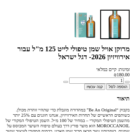
מרוקן אויל שמן טיפולי לייט 125 מ"ל עבור
אירוויזיון 2026- דגל ישראל
זמינות: קיים במלאי
₪180.00
הוספה לסל
קנה עכשיו
תיאור
בקבוק “Be An Original” במהדורה מוגבלת כדי שתהיי זוהרת מכולן.
כשותפים הראשיים של תחרות האירוויזיון, אנחנו חוגגים עם 25% יותר
מהשמן הטיפולי המקורי – במחיר של 100 מ״ל. השמן הטיפולי המקורי של
MOROCCANOIL הוא מוצר פורץ דרך בעולם טיפוח השיער המבוסס על
שמנים, בעקבותיו נוצר הבאז סביב שמן הארגן. כבסיס המקורי לעיצוב שיער,