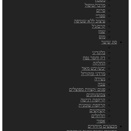
מרכך/טיפול
סרום
ספריי
עיצוב ללא שטיפה
קרם/ג'ל
שמן
מוס
סוג שיער
בלונדיני
דק וחסר נפח
החלקה
יבש/יבש מאד
מרדני ומקורזל
נשירה
עבה
פגום /קצוות מפוצלים
צבוע/גוונים
קרקפת רגישה
קרקפת שומנית
קשקשים
תלתלים
אפור
מבצעים מיוחדים