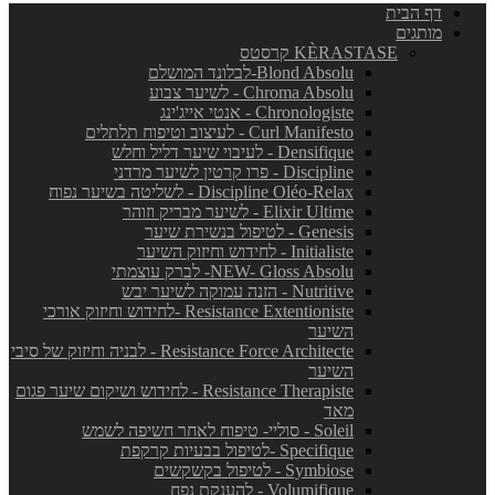
דף הבית
מותגים
KÈRASTASE קרסטס
Blond Absolu-לבלונד המושלם
Chroma Absolu - לשיער צבוע
Chronologiste - אנטי אייג'ינג
Curl Manifesto - לעיצוב וטיפוח תלתלים
Densifique - לעיבוי שיער דליל וחלש
Discipline - פרו קרטין לשיער מרדני
Discipline Oléo-Relax - לשליטה בשיער נפוח
Elixir Ultime - לשיער מבריק וזוהר
Genesis - לטיפול בנשירת שיער
Initialiste - לחידוש וחיזוק השיער
NEW- Gloss Absolu- לברק עוצמתי
Nutritive - הזנה עמוקה לשיער יבש
Resistance Extentioniste -לחידוש וחיזוק אורכי
השיער
Resistance Force Architecte - לבניה וחיזוק של סיבי
השיער
Resistance Therapiste - לחידוש ושיקום שיער פגום
מאד
Soleil - סוליי- טיפוח לאחר חשיפה לשמש
Specifique -לטיפול בבעיות קרקפת
Symbiose - לטיפול בקשקשים
Volumifique - להענקת נפח