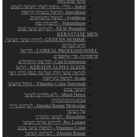
שיער פגום מאד
Soleil - סוליי- טיפוח לאחר חשיפה לשמש
Specifique -לטיפול בבעיות קרקפת
Symbiose - לטיפול בקשקשים
Volumifique - להענקת נפח
NEW Première - לשיקום שיער פגום
KERASTASE MEN
GENESIS HOMME- לחיזוק ועיבוי השיער-
חדש לגברים!
L'OREAL PROFESSIONNEL - לוריאל
פרופסיונל- סרי אקספרט
Curl Expression- לכל סוגי התלתלים
KERATIN ALPHA SLEEK - חדש!
למראה שיער חלק ושליטה בנפח בלתי רצוי
Scalp- לטיפול בקרקפת
Vitamino Color Spectrum - טיפול מקצועי
לשיער צבוע
Metal Detox - ללא מלחים לשיער
צבוע/גוונים/הבהרה
Absolut Repair Molecular- לשיקום מיידי
של השיער
Blondifier - לשיער בלונדיני
Pro Longer- לחידוש אורכי השיער
Vitamino Color - לטיפוח שיער צבוע
Absolut Repair - לשיקום השיער