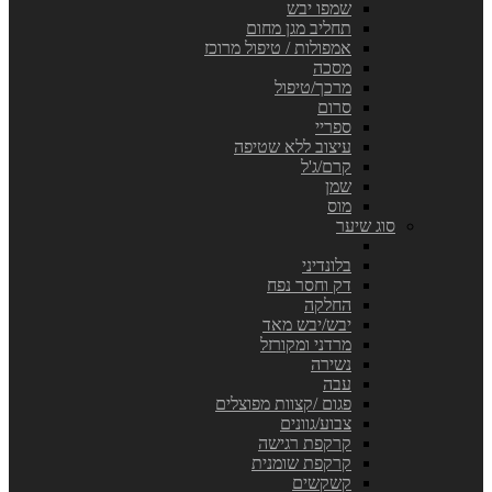
שמפו יבש
תחליב מגן מחום
אמפולות / טיפול מרוכז
מסכה
מרכך/טיפול
סרום
ספריי
עיצוב ללא שטיפה
קרם/ג'ל
שמן
מוס
סוג שיער
בלונדיני
דק וחסר נפח
החלקה
יבש/יבש מאד
מרדני ומקורזל
נשירה
עבה
פגום /קצוות מפוצלים
צבוע/גוונים
קרקפת רגישה
קרקפת שומנית
קשקשים