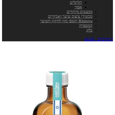
תלתלים
אפור
מבצעים מיוחדים
מכשירי עיצוב שיער ואביזרים
Rinnova תוספי מזון לחיזוק השיער
המספרה
בלוג
0 פריט\ים - ₪0.00