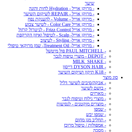
שיער
- מרוקן אוייל - Hydration לחות והזנה
- מרוקן אוייל - REPAIR לשיקום השיער
- מרוקן אוייל - Volume - להענקת נפח
- מרוקן אוייל Color Care - לשיער צבוע
- מרוקן אוייל Frizz Control - לניטרול קרזול
- מרוקן אוייל- Scalp - לטיפול ואיזון הקרקפת
- מרוקן אוייל- Styling - לעיצוב
- מרוקן אוייל- Treatment Oil- שמן מרוקאי טיפולי
- PAUL MITCHELL פול מיטשל
- DEPOT - מוצרי טיפוח לגבר
- MILK_SHAKE
- DYSON HAIR דייסון
- K18 תיקון ושיקום השיער
סוג מוצר
- אבקה/סיבים לשיער דליל
- בושם לשיער
- מארזים
- מוצרי גילוח וטיפוח לגבר
- מוצרים מוקטנים - לנסיעות
- שמפו
- שמפו יבש
- תחליב מגן מחום
- אמפולות / טיפול מרוכז
- מסכה