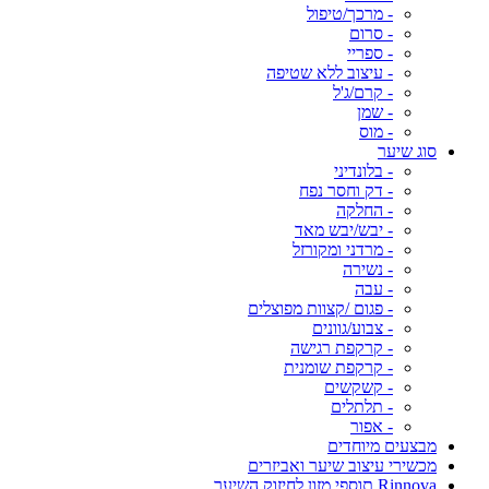
- מרכך/טיפול
- סרום
- ספריי
- עיצוב ללא שטיפה
- קרם/ג'ל
- שמן
- מוס
סוג שיער
- בלונדיני
- דק וחסר נפח
- החלקה
- יבש/יבש מאד
- מרדני ומקורזל
- נשירה
- עבה
- פגום /קצוות מפוצלים
- צבוע/גוונים
- קרקפת רגישה
- קרקפת שומנית
- קשקשים
- תלתלים
- אפור
מבצעים מיוחדים
מכשירי עיצוב שיער ואביזרים
Rinnova תוספי מזון לחיזוק השיער