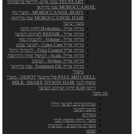
TECNI ART טכני ארט- לוריאל פרופסיונל
MOROCCANOIL שמן מרוקאי
MOROCCANOIL BODY - מוצרי גוף
MOROCCANOIL HAIR שמן מרוקאי-
מוצרי שיער
מרוקן אוייל - Hydration לחות והזנה
מרוקן אוייל - REPAIR לשיקום השיער
מרוקן אוייל - Volume - להענקת נפח
מרוקן אוייל Color Care - לשיער צבוע
מרוקן אוייל Frizz Control - לניטרול קרזול
מרוקן אוייל- Scalp - לטיפול ואיזון הקרקפת
מרוקן אוייל- Styling - לעיצוב
מרוקן אוייל- Treatment Oil- שמן מרוקאי
טיפולי
PAUL MITCHELL פול מיטשל
DEPOT - מוצרי
טיפוח לגבר
DYSON HAIR
MILK_SHAKE
דייסון
K18 תיקון ושיקום השיער
סוג מוצר
אבקה/סיבים לשיער דליל
בושם לשיער
מארזים
מוצרי גילוח וטיפוח לגבר
מוצרים מוקטנים - לנסיעות
שמפו