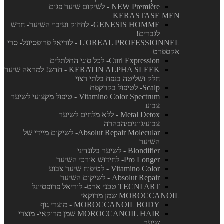
NEW Première - לשיקום שיער פגום
KERASTASE MEN
GENESIS HOMME- לחיזוק ועיבוי השיער- חדש
לגברים!
L'OREAL PROFESSIONNEL - לוריאל פרופסיונל- סרי
אקספרט
Curl Expression- לכל סוגי התלתלים
KERATIN ALPHA SLEEK - חדש! למראה שיער
חלק ושליטה בנפח בלתי רצוי
Scalp- לטיפול בקרקפת
Vitamino Color Spectrum - טיפול מקצועי לשיער
צבוע
Metal Detox - ללא מלחים לשיער
צבוע/גוונים/הבהרה
Absolut Repair Molecular- לשיקום מיידי של
השיער
Blondifier - לשיער בלונדיני
Pro Longer- לחידוש אורכי השיער
Vitamino Color - לטיפוח שיער צבוע
Absolut Repair - לשיקום השיער
TECNI ART טכני ארט- לוריאל פרופסיונל
MOROCCANOIL שמן מרוקאי
MOROCCANOIL BODY - מוצרי גוף
MOROCCANOIL HAIR שמן מרוקאי- מוצרי
שיער