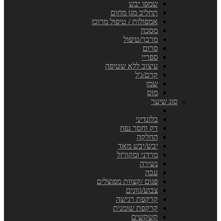
שמפו יבש
תחליב מגן מחום
אמפולות / טיפול מרוכז
מסכה
מרכך/טיפול
סרום
ספריי
עיצוב ללא שטיפה
קרם/ג'ל
שמן
מוס
סוג שיער
בלונדיני
דק וחסר נפח
החלקה
יבש/יבש מאד
מרדני ומקורזל
נשירה
עבה
פגום /קצוות מפוצלים
צבוע/גוונים
קרקפת רגישה
קרקפת שומנית
קשקשים