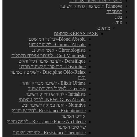
מכשירי עיצוב שיער ואביזרים
Rinnova תוספי מזון לחיזוק השיער
המספרה
בלוג
עוד...
מותגים
KÈRASTASE קרסטס
Blond Absolu-לבלונד המושלם
Chroma Absolu - לשיער צבוע
Chronologiste - אנטי אייג'ינג
Curl Manifesto - לעיצוב וטיפוח תלתלים
Densifique - לעיבוי שיער דליל וחלש
Discipline - פרו קרטין לשיער מרדני
Discipline Oléo-Relax - לשליטה בשיער
נפוח
Elixir Ultime - לשיער מבריק וזוהר
Genesis - לטיפול בנשירת שיער
Initialiste - לחידוש וחיזוק השיער
NEW- Gloss Absolu- לברק עוצמתי
Nutritive - הזנה עמוקה לשיער יבש
Resistance Extentioniste -לחידוש וחיזוק
אורכי השיער
Resistance Force Architecte - לבניה וחיזוק
של סיבי השיער
Resistance Therapiste - לחידוש ושיקום