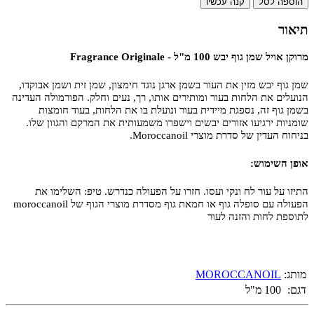
הוספה לסל
קנה עכשיו
תיאור
מרוקן אויל שמן גוף יבש 100 מ"ל - Fragrance Originale
שמן גוף יבש מזין את העור בשמן ארגן נוגד חימצון, שמן זית ושמן אבוקדו,
הנועלים את הלחות בעור ומותירים אותו, רך, נעים וחלק. הפורמולה העדינה
בשמן גוף זה, נספגת מיידית בעור ונועלת בו את הלחות, בעוד חומצות
שומניות ירגיעו אזורים יבשים וישפרו משמעותית את המרקם והגוון שלו.
בניחוח העדין של סדרת מוצרי Moroccanoil.
אופן השימוש:
התיזו על עור לח ונקי ועסו. חזרו על הפעולה כנדרש. טיפ: השלימו את
הפעולה עם סופלה גוף או חמאת גוף מסדרת מוצרי הגוף של moroccanoil
לתוספת לחות והזנה לעור
מותג:
MOROCCANOIL
דגם:
100 מ"ל