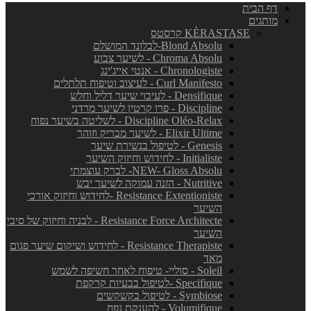
דף הבית
מותגים
KÈRASTASE קרסטס
Blond Absolu-לבלונד המושלם
Chroma Absolu - לשיער צבוע
Chronologiste - אנטי אייג'ינג
Curl Manifesto - לעיצוב וטיפוח תלתלים
Densifique - לעיבוי שיער דליל וחלש
Discipline - פרו קרטין לשיער מרדני
Discipline Oléo-Relax - לשליטה בשיער נפוח
Elixir Ultime - לשיער מבריק וזוהר
Genesis - לטיפול בנשירת שיער
Initialiste - לחידוש וחיזוק השיער
NEW- Gloss Absolu- לברק עוצמתי
Nutritive - הזנה עמוקה לשיער יבש
Resistance Extentioniste -לחידוש וחיזוק אורכי
השיער
Resistance Force Architecte - לבניה וחיזוק של סיבי
השיער
Resistance Therapiste - לחידוש ושיקום שיער פגום
מאד
Soleil - סוליי- טיפוח לאחר חשיפה לשמש
Specifique -לטיפול בבעיות קרקפת
Symbiose - לטיפול בקשקשים
Volumifique - להענקת נפח