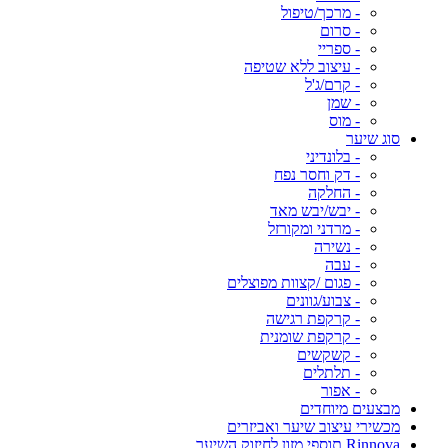
- מרכך/טיפול
- סרום
- ספריי
- עיצוב ללא שטיפה
- קרם/ג'ל
- שמן
- מוס
סוג שיער
- בלונדיני
- דק וחסר נפח
- החלקה
- יבש/יבש מאד
- מרדני ומקורזל
- נשירה
- עבה
- פגום /קצוות מפוצלים
- צבוע/גוונים
- קרקפת רגישה
- קרקפת שומנית
- קשקשים
- תלתלים
- אפור
מבצעים מיוחדים
מכשירי עיצוב שיער ואביזרים
Rinnova תוספי מזון לחיזוק השיער