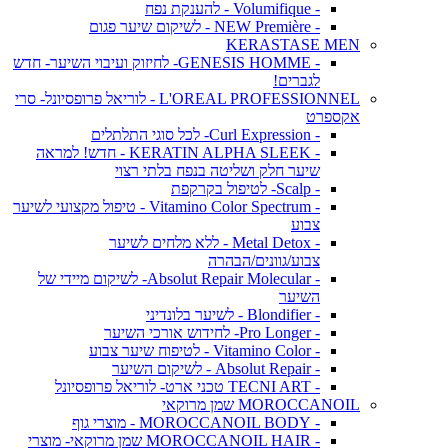
- Volumifique - להענקת נפח
- NEW Première - לשיקום שיער פגום
KERASTASE MEN
- GENESIS HOMME- לחיזוק ועיבוי השיער- חדש
לגברים!
L'OREAL PROFESSIONNEL - לוריאל פרופסיונל- סרי
אקספרט
- Curl Expression- לכל סוגי התלתלים
- KERATIN ALPHA SLEEK - חדש! למראה
שיער חלק ושליטה בנפח בלתי רצוי
- Scalp- לטיפול בקרקפת
- Vitamino Color Spectrum - טיפול מקצועי לשיער
צבוע
- Metal Detox - ללא מלחים לשיער
צבוע/גוונים/הבהרה
- Absolut Repair Molecular- לשיקום מיידי של
השיער
- Blondifier - לשיער בלונדיני
- Pro Longer- לחידוש אורכי השיער
- Vitamino Color - לטיפוח שיער צבוע
- Absolut Repair - לשיקום השיער
- TECNI ART טכני ארט- לוריאל פרופסיונל
MOROCCANOIL שמן מרוקאי
- MOROCCANOIL BODY - מוצרי גוף
- MOROCCANOIL HAIR שמן מרוקאי- מוצרי