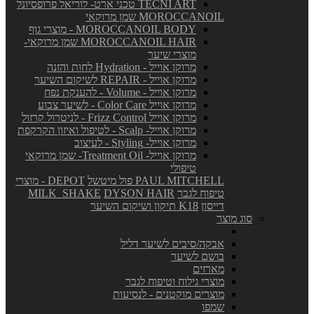
TECNI ART טכני ארט- לוריאל פרופסיונל
MOROCCANOIL שמן מרוקאי
MOROCCANOIL BODY - מוצרי גוף
MOROCCANOIL HAIR שמן מרוקאי-
מוצרי שיער
מרוקן אוייל - Hydration לחות והזנה
מרוקן אוייל - REPAIR לשיקום השיער
מרוקן אוייל - Volume - להענקת נפח
מרוקן אוייל Color Care - לשיער צבוע
מרוקן אוייל Frizz Control - לניטרול קרזול
מרוקן אוייל- Scalp - לטיפול ואיזון הקרקפת
מרוקן אוייל- Styling - לעיצוב
מרוקן אוייל- Treatment Oil- שמן מרוקאי
טיפולי
PAUL MITCHELL פול מיטשל
DEPOT - מוצרי
טיפוח לגבר
DYSON HAIR
MILK_SHAKE
דייסון
K18 תיקון ושיקום השיער
סוג מוצר
אבקה/סיבים לשיער דליל
בושם לשיער
מארזים
מוצרי גילוח וטיפוח לגבר
מוצרים מוקטנים - לנסיעות
שמפו