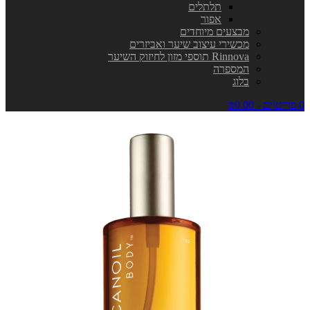
תלתלים
אפור
מבצעים מיוחדים
מכשירי עיצוב שיער ואביזרים
Rinnova תוספי מזון לחיזוק השיער
המספרה
בלוג
0 פריט\ים - ₪0.00