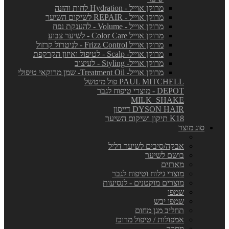
מרוקן אוייל - Hydration לחות והזנה
מרוקן אוייל - REPAIR לשיקום השיער
מרוקן אוייל - Volume - להענקת נפח
מרוקן אוייל Color Care - לשיער צבוע
מרוקן אוייל Frizz Control - לניטרול קרזול
מרוקן אוייל- Scalp - לטיפול ואיזון הקרקפת
מרוקן אוייל- Styling - לעיצוב
מרוקן אוייל- Treatment Oil- שמן מרוקאי טיפולי
PAUL MITCHELL פול מיטשל
DEPOT - מוצרי טיפוח לגבר
MILK_SHAKE
DYSON HAIR דייסון
K18 תיקון ושיקום השיער
סוג מוצר
אבקה/סיבים לשיער דליל
בושם לשיער
מארזים
מוצרי גילוח וטיפוח לגבר
מוצרים מוקטנים - לנסיעות
שמפו
שמפו יבש
תחליב מגן מחום
אמפולות / טיפול מרוכז
מסכה