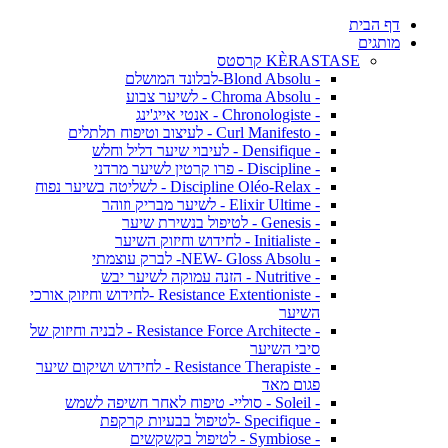
דף הבית
מותגים
KÈRASTASE קרסטס
- Blond Absolu-לבלונד המושלם
- Chroma Absolu - לשיער צבוע
- Chronologiste - אנטי אייג'ינג
- Curl Manifesto - לעיצוב וטיפוח תלתלים
- Densifique - לעיבוי שיער דליל וחלש
- Discipline - פרו קרטין לשיער מרדני
- Discipline Oléo-Relax - לשליטה בשיער נפוח
- Elixir Ultime - לשיער מבריק וזוהר
- Genesis - לטיפול בנשירת שיער
- Initialiste - לחידוש וחיזוק השיער
- NEW- Gloss Absolu- לברק עוצמתי
- Nutritive - הזנה עמוקה לשיער יבש
- Resistance Extentioniste -לחידוש וחיזוק אורכי
השיער
- Resistance Force Architecte - לבניה וחיזוק של
סיבי השיער
- Resistance Therapiste - לחידוש ושיקום שיער
פגום מאד
- Soleil - סוליי- טיפוח לאחר חשיפה לשמש
- Specifique -לטיפול בבעיות קרקפת
- Symbiose - לטיפול בקשקשים