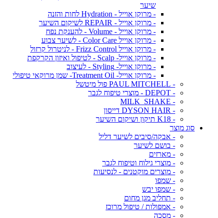
שיער
- מרוקן אוייל - Hydration לחות והזנה
- מרוקן אוייל - REPAIR לשיקום השיער
- מרוקן אוייל - Volume - להענקת נפח
- מרוקן אוייל Color Care - לשיער צבוע
- מרוקן אוייל Frizz Control - לניטרול קרזול
- מרוקן אוייל- Scalp - לטיפול ואיזון הקרקפת
- מרוקן אוייל- Styling - לעיצוב
- מרוקן אוייל- Treatment Oil- שמן מרוקאי טיפולי
- PAUL MITCHELL פול מיטשל
- DEPOT - מוצרי טיפוח לגבר
- MILK_SHAKE
- DYSON HAIR דייסון
- K18 תיקון ושיקום השיער
סוג מוצר
- אבקה/סיבים לשיער דליל
- בושם לשיער
- מארזים
- מוצרי גילוח וטיפוח לגבר
- מוצרים מוקטנים - לנסיעות
- שמפו
- שמפו יבש
- תחליב מגן מחום
- אמפולות / טיפול מרוכז
- מסכה