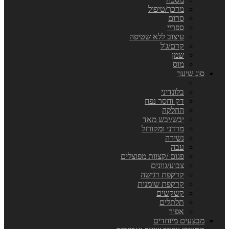
מרכך/טיפול
סרום
ספריי
עיצוב ללא שטיפה
קרם/ג'ל
שמן
מוס
סוג שיער
בלונדיני
דק וחסר נפח
החלקה
יבש/יבש מאד
מרדני ומקורזל
נשירה
עבה
פגום /קצוות מפוצלים
צבוע/גוונים
קרקפת רגישה
קרקפת שומנית
קשקשים
תלתלים
אפור
מבצעים מיוחדים