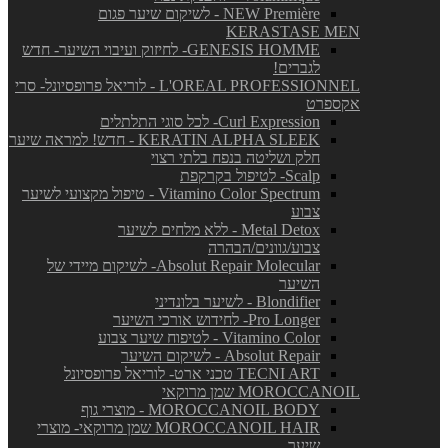
NEW Première - לשיקום שיער פגום
KERASTASE MEN
GENESIS HOMME- לחיזוק ועיבוי השיער- חדש
לגברים!
L'OREAL PROFESSIONNEL - לוריאל פרופסיונל- סרי
אקספרט
Curl Expression- לכל סוגי התלתלים
KERATIN ALPHA SLEEK - חדש! למראה שיער
חלק ושליטה בנפח בלתי רצוי
Scalp- לטיפול בקרקפת
Vitamino Color Spectrum - טיפול מקצועי לשיער
צבוע
Metal Detox - ללא מלחים לשיער
צבוע/גוונים/הבהרה
Absolut Repair Molecular- לשיקום מיידי של
השיער
Blondifier - לשיער בלונדיני
Pro Longer- לחידוש אורכי השיער
Vitamino Color - לטיפוח שיער צבוע
Absolut Repair - לשיקום השיער
TECNI ART טכני ארט- לוריאל פרופסיונל
MOROCCANOIL שמן מרוקאי
MOROCCANOIL BODY - מוצרי גוף
MOROCCANOIL HAIR שמן מרוקאי- מוצרי
שיער