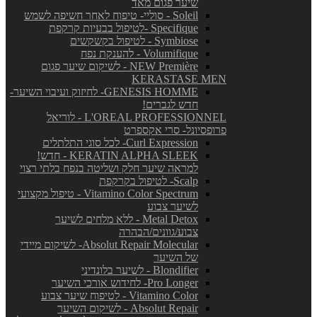
שיער פגום מאד
Soleil - סוליי- טיפוח לאחר חשיפה לשמש
Specifique -לטיפול בבעיות קרקפת
Symbiose - לטיפול בקשקשים
Volumifique - להענקת נפח
NEW Première - לשיקום שיער פגום
KERASTASE MEN
GENESIS HOMME- לחיזוק ועיבוי השיער-
חדש לגברים!
L'OREAL PROFESSIONNEL - לוריאל
פרופסיונל- סרי אקספרט
Curl Expression- לכל סוגי התלתלים
KERATIN ALPHA SLEEK - חדש!
למראה שיער חלק ושליטה בנפח בלתי רצוי
Scalp- לטיפול בקרקפת
Vitamino Color Spectrum - טיפול מקצועי
לשיער צבוע
Metal Detox - ללא מלחים לשיער
צבוע/גוונים/הבהרה
Absolut Repair Molecular- לשיקום מיידי
של השיער
Blondifier - לשיער בלונדיני
Pro Longer- לחידוש אורכי השיער
Vitamino Color - לטיפוח שיער צבוע
Absolut Repair - לשיקום השיער