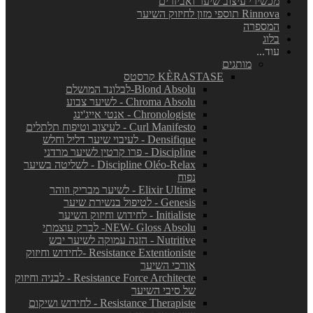
מכשירי עיצוב שיער ואביזרים
Rinnova תוספי מזון לחיזוק השיער
המספרה
בלוג
עוד...
מותגים
KÈRASTASE קרסטס
Blond Absolu-לבלונד המושלם
Chroma Absolu - לשיער צבוע
Chronologiste - אנטי אייג'ינג
Curl Manifesto - לעיצוב וטיפוח תלתלים
Densifique - לעיבוי שיער דליל וחלש
Discipline - פרו קרטין לשיער מרדני
Discipline Oléo-Relax - לשליטה בשיער
נפוח
Elixir Ultime - לשיער מבריק וזוהר
Genesis - לטיפול בנשירת שיער
Initialiste - לחידוש וחיזוק השיער
NEW- Gloss Absolu- לברק עוצמתי
Nutritive - הזנה עמוקה לשיער יבש
Resistance Extentioniste -לחידוש וחיזוק
אורכי השיער
Resistance Force Architecte - לבניה וחיזוק
של סיבי השיער
Resistance Therapiste - לחידוש ושיקום