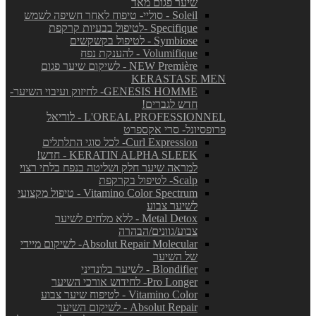
שיער פגום מאד
Soleil - סוליי- טיפוח לאחר חשיפה לשמש
Specifique -לטיפול בבעיות קרקפת
Symbiose - לטיפול בקשקשים
Volumifique - להענקת נפח
NEW Première - לשיקום שיער פגום
KERASTASE MEN
GENESIS HOMME- לחיזוק ועיבוי השיער-
חדש לגברים!
L'OREAL PROFESSIONNEL - לוריאל
פרופסיונל- סרי אקספרט
Curl Expression- לכל סוגי התלתלים
KERATIN ALPHA SLEEK - חדש!
למראה שיער חלק ושליטה בנפח בלתי רצוי
Scalp- לטיפול בקרקפת
Vitamino Color Spectrum - טיפול מקצועי
לשיער צבוע
Metal Detox - ללא מלחים לשיער
צבוע/גוונים/הבהרה
Absolut Repair Molecular- לשיקום מיידי
של השיער
Blondifier - לשיער בלונדיני
Pro Longer- לחידוש אורכי השיער
Vitamino Color - לטיפוח שיער צבוע
Absolut Repair - לשיקום השיער