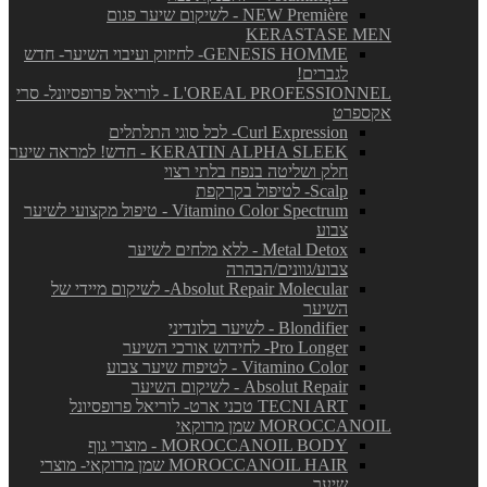
NEW Première - לשיקום שיער פגום
KERASTASE MEN
GENESIS HOMME- לחיזוק ועיבוי השיער- חדש
לגברים!
L'OREAL PROFESSIONNEL - לוריאל פרופסיונל- סרי
אקספרט
Curl Expression- לכל סוגי התלתלים
KERATIN ALPHA SLEEK - חדש! למראה שיער
חלק ושליטה בנפח בלתי רצוי
Scalp- לטיפול בקרקפת
Vitamino Color Spectrum - טיפול מקצועי לשיער
צבוע
Metal Detox - ללא מלחים לשיער
צבוע/גוונים/הבהרה
Absolut Repair Molecular- לשיקום מיידי של
השיער
Blondifier - לשיער בלונדיני
Pro Longer- לחידוש אורכי השיער
Vitamino Color - לטיפוח שיער צבוע
Absolut Repair - לשיקום השיער
TECNI ART טכני ארט- לוריאל פרופסיונל
MOROCCANOIL שמן מרוקאי
MOROCCANOIL BODY - מוצרי גוף
MOROCCANOIL HAIR שמן מרוקאי- מוצרי
שיער