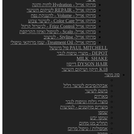
מרוקן אוייל - Hydration לחות והזנה
מרוקן אוייל - REPAIR לשיקום השיער
מרוקן אוייל - Volume - להענקת נפח
מרוקן אוייל Color Care - לשיער צבוע
מרוקן אוייל Frizz Control - לניטרול קרזול
מרוקן אוייל- Scalp - לטיפול ואיזון הקרקפת
מרוקן אוייל- Styling - לעיצוב
מרוקן אוייל- Treatment Oil- שמן מרוקאי טיפולי
PAUL MITCHELL פול מיטשל
DEPOT - מוצרי טיפוח לגבר
MILK_SHAKE
DYSON HAIR דייסון
K18 תיקון ושיקום השיער
סוג מוצר
אבקה/סיבים לשיער דליל
בושם לשיער
מארזים
מוצרי גילוח וטיפוח לגבר
מוצרים מוקטנים - לנסיעות
שמפו
שמפו יבש
תחליב מגן מחום
אמפולות / טיפול מרוכז
מסכה