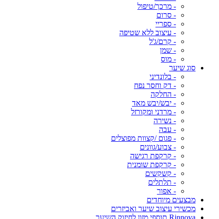
- מרכך/טיפול
- סרום
- ספריי
- עיצוב ללא שטיפה
- קרם/ג'ל
- שמן
- מוס
סוג שיער
- בלונדיני
- דק וחסר נפח
- החלקה
- יבש/יבש מאד
- מרדני ומקורזל
- נשירה
- עבה
- פגום /קצוות מפוצלים
- צבוע/גוונים
- קרקפת רגישה
- קרקפת שומנית
- קשקשים
- תלתלים
- אפור
מבצעים מיוחדים
מכשירי עיצוב שיער ואביזרים
Rinnova תוספי מזון לחיזוק השיער