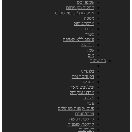
שמפו יבש
תחליב מגן מחום
אמפולות / טיפול מרוכז
מסכה
מרכך/טיפול
סרום
ספריי
עיצוב ללא שטיפה
קרם/ג'ל
שמן
מוס
סוג שיער
בלונדיני
דק וחסר נפח
החלקה
יבש/יבש מאד
מרדני ומקורזל
נשירה
עבה
פגום /קצוות מפוצלים
צבוע/גוונים
קרקפת רגישה
קרקפת שומנית
קשקשים