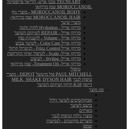
TECNI ART טכני ארט- לוריאל פרופסיונל
MOROCCANOIL שמן מרוקאי
MOROCCANOIL BODY - מוצרי גוף
MOROCCANOIL HAIR שמן מרוקאי-
מוצרי שיער
מרוקן אוייל - Hydration לחות והזנה
מרוקן אוייל - REPAIR לשיקום השיער
מרוקן אוייל - Volume - להענקת נפח
מרוקן אוייל Color Care - לשיער צבוע
מרוקן אוייל Frizz Control - לניטרול קרזול
מרוקן אוייל- Scalp - לטיפול ואיזון הקרקפת
מרוקן אוייל- Styling - לעיצוב
מרוקן אוייל- Treatment Oil- שמן מרוקאי
טיפולי
PAUL MITCHELL פול מיטשל
DEPOT - מוצרי
טיפוח לגבר
DYSON HAIR
MILK_SHAKE
דייסון
K18 תיקון ושיקום השיער
סוג מוצר
אבקה/סיבים לשיער דליל
בושם לשיער
מארזים
מוצרי גילוח וטיפוח לגבר
מוצרים מוקטנים - לנסיעות
שמפו