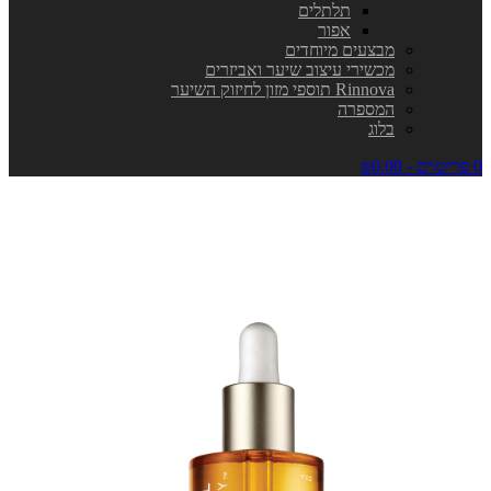
תלתלים
אפור
מבצעים מיוחדים
מכשירי עיצוב שיער ואביזרים
Rinnova תוספי מזון לחיזוק השיער
המספרה
בלוג
0 פריט\ים - ₪0.00