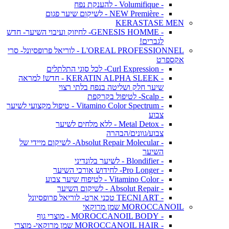
- Volumifique - להענקת נפח
- NEW Première - לשיקום שיער פגום
KERASTASE MEN
- GENESIS HOMME- לחיזוק ועיבוי השיער- חדש
לגברים!
L'OREAL PROFESSIONNEL - לוריאל פרופסיונל- סרי
אקספרט
- Curl Expression- לכל סוגי התלתלים
- KERATIN ALPHA SLEEK - חדש! למראה
שיער חלק ושליטה בנפח בלתי רצוי
- Scalp- לטיפול בקרקפת
- Vitamino Color Spectrum - טיפול מקצועי לשיער
צבוע
- Metal Detox - ללא מלחים לשיער
צבוע/גוונים/הבהרה
- Absolut Repair Molecular- לשיקום מיידי של
השיער
- Blondifier - לשיער בלונדיני
- Pro Longer- לחידוש אורכי השיער
- Vitamino Color - לטיפוח שיער צבוע
- Absolut Repair - לשיקום השיער
- TECNI ART טכני ארט- לוריאל פרופסיונל
MOROCCANOIL שמן מרוקאי
- MOROCCANOIL BODY - מוצרי גוף
- MOROCCANOIL HAIR שמן מרוקאי- מוצרי