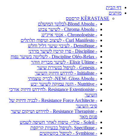
דף הבית
מותגים
KÈRASTASE קרסטס
- Blond Absolu-לבלונד המושלם
- Chroma Absolu - לשיער צבוע
- Chronologiste - אנטי אייג'ינג
- Curl Manifesto - לעיצוב וטיפוח תלתלים
- Densifique - לעיבוי שיער דליל וחלש
- Discipline - פרו קרטין לשיער מרדני
- Discipline Oléo-Relax - לשליטה בשיער נפוח
- Elixir Ultime - לשיער מבריק וזוהר
- Genesis - לטיפול בנשירת שיער
- Initialiste - לחידוש וחיזוק השיער
- NEW- Gloss Absolu- לברק עוצמתי
- Nutritive - הזנה עמוקה לשיער יבש
- Resistance Extentioniste -לחידוש וחיזוק אורכי
השיער
- Resistance Force Architecte - לבניה וחיזוק של
סיבי השיער
- Resistance Therapiste - לחידוש ושיקום שיער
פגום מאד
- Soleil - סוליי- טיפוח לאחר חשיפה לשמש
- Specifique -לטיפול בבעיות קרקפת
- Symbiose - לטיפול בקשקשים