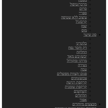
מרכך/טיפול
סרום
ספריי
עיצוב ללא שטיפה
קרם/ג'ל
שמן
מוס
סוג שיער
בלונדיני
דק וחסר נפח
החלקה
יבש/יבש מאד
מרדני ומקורזל
נשירה
עבה
פגום /קצוות מפוצלים
צבוע/גוונים
קרקפת רגישה
קרקפת שומנית
קשקשים
תלתלים
אפור
מבצעים מיוחדים