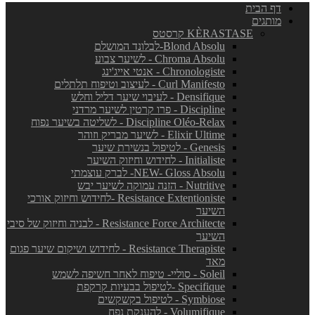
דף הבית
מותגים
KÈRASTASE קרסטס
Blond Absolu-לבלונד המושלם
Chroma Absolu - לשיער צבוע
Chronologiste - אנטי אייג'ינג
Curl Manifesto - לעיצוב וטיפוח תלתלים
Densifique - לעיבוי שיער דליל וחלש
Discipline - פרו קרטין לשיער מרדני
Discipline Oléo-Relax - לשליטה בשיער נפוח
Elixir Ultime - לשיער מבריק וזוהר
Genesis - לטיפול בנשירת שיער
Initialiste - לחידוש וחיזוק השיער
NEW- Gloss Absolu- לברק עוצמתי
Nutritive - הזנה עמוקה לשיער יבש
Resistance Extentioniste -לחידוש וחיזוק אורכי
השיער
Resistance Force Architecte - לבניה וחיזוק של סיבי
השיער
Resistance Therapiste - לחידוש ושיקום שיער פגום
מאד
Soleil - סוליי- טיפוח לאחר חשיפה לשמש
Specifique -לטיפול בבעיות קרקפת
Symbiose - לטיפול בקשקשים
Volumifique - להענקת נפח