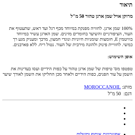
תיאור
מרוקן אויל שמן ארגן טהור 50 מ"ל
100% שמן ארגן. לחוויה מפנקת במיוחד מכף רגל ועד ראש, שתעטוף את
העור, הציפורניים והשיער בחומרים מזינים. שמן הארגן עשיר במיוחד
בוויטמין E, חומצות שומניות חיוניות ונוגדי חמצון, מרכך ומעניק מגע רך
כמשי. לחוויית פינוק ולהזנה מירבית של העור. נטול ריח. ללא פארבנים.
אופן השימוש:
טפטפו מס' טיפות של שמן ארגן טהור על כפות הידיים ועסו בעדינות את
השמן על עור הפנים, כפות הידיים ולאחר מכן החליקו את השמן לאורך שיער
מותג:
MOROCCANOIL
דגם:
50 מ"ל
אפשרויות איסוף ומשלוח