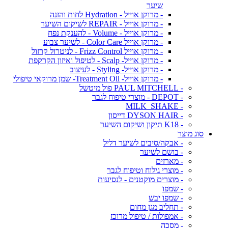
שיער
- מרוקן אוייל - Hydration לחות והזנה
- מרוקן אוייל - REPAIR לשיקום השיער
- מרוקן אוייל - Volume - להענקת נפח
- מרוקן אוייל Color Care - לשיער צבוע
- מרוקן אוייל Frizz Control - לניטרול קרזול
- מרוקן אוייל- Scalp - לטיפול ואיזון הקרקפת
- מרוקן אוייל- Styling - לעיצוב
- מרוקן אוייל- Treatment Oil- שמן מרוקאי טיפולי
- PAUL MITCHELL פול מיטשל
- DEPOT - מוצרי טיפוח לגבר
- MILK_SHAKE
- DYSON HAIR דייסון
- K18 תיקון ושיקום השיער
סוג מוצר
- אבקה/סיבים לשיער דליל
- בושם לשיער
- מארזים
- מוצרי גילוח וטיפוח לגבר
- מוצרים מוקטנים - לנסיעות
- שמפו
- שמפו יבש
- תחליב מגן מחום
- אמפולות / טיפול מרוכז
- מסכה