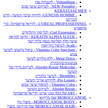
- Volumifique - להענקת נפח
- NEW Première - לשיקום שיער פגום
KERASTASE MEN
- GENESIS HOMME- לחיזוק ועיבוי השיער- חדש
לגברים!
L'OREAL PROFESSIONNEL - לוריאל פרופסיונל- סרי
אקספרט
- Curl Expression- לכל סוגי התלתלים
- KERATIN ALPHA SLEEK - חדש! למראה
שיער חלק ושליטה בנפח בלתי רצוי
- Scalp- לטיפול בקרקפת
- Vitamino Color Spectrum - טיפול מקצועי לשיער
צבוע
- Metal Detox - ללא מלחים לשיער
צבוע/גוונים/הבהרה
- Absolut Repair Molecular- לשיקום מיידי של
השיער
- Blondifier - לשיער בלונדיני
- Pro Longer- לחידוש אורכי השיער
- Vitamino Color - לטיפוח שיער צבוע
- Absolut Repair - לשיקום השיער
- TECNI ART טכני ארט- לוריאל פרופסיונל
MOROCCANOIL שמן מרוקאי
- MOROCCANOIL BODY - מוצרי גוף
- MOROCCANOIL HAIR שמן מרוקאי- מוצרי