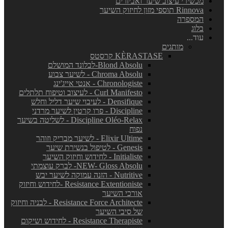
מכשירי עיצוב שיער ואביזרים
Rinnova תוספי מזון לחיזוק השיער
המספרה
בלוג
עוד...
מותגים
KÈRASTASE קרסטס
Blond Absolu-לבלונד המושלם
Chroma Absolu - לשיער צבוע
Chronologiste - אנטי אייג'ינג
Curl Manifesto - לעיצוב וטיפוח תלתלים
Densifique - לעיבוי שיער דליל וחלש
Discipline - פרו קרטין לשיער מרדני
Discipline Oléo-Relax - לשליטה בשיער
נפוח
Elixir Ultime - לשיער מבריק וזוהר
Genesis - לטיפול בנשירת שיער
Initialiste - לחידוש וחיזוק השיער
NEW- Gloss Absolu- לברק עוצמתי
Nutritive - הזנה עמוקה לשיער יבש
Resistance Extentioniste -לחידוש וחיזוק
אורכי השיער
Resistance Force Architecte - לבניה וחיזוק
של סיבי השיער
Resistance Therapiste - לחידוש ושיקום