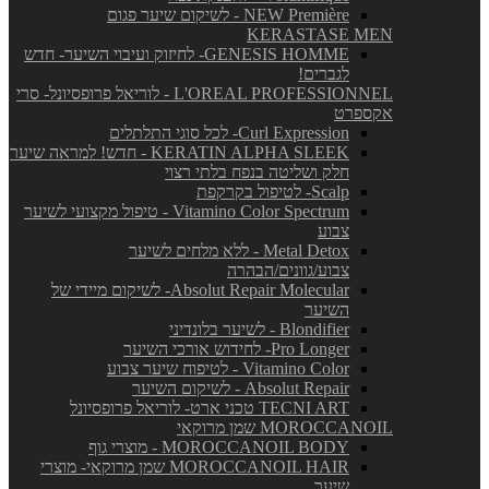
NEW Première - לשיקום שיער פגום
KERASTASE MEN
GENESIS HOMME- לחיזוק ועיבוי השיער- חדש
לגברים!
L'OREAL PROFESSIONNEL - לוריאל פרופסיונל- סרי
אקספרט
Curl Expression- לכל סוגי התלתלים
KERATIN ALPHA SLEEK - חדש! למראה שיער
חלק ושליטה בנפח בלתי רצוי
Scalp- לטיפול בקרקפת
Vitamino Color Spectrum - טיפול מקצועי לשיער
צבוע
Metal Detox - ללא מלחים לשיער
צבוע/גוונים/הבהרה
Absolut Repair Molecular- לשיקום מיידי של
השיער
Blondifier - לשיער בלונדיני
Pro Longer- לחידוש אורכי השיער
Vitamino Color - לטיפוח שיער צבוע
Absolut Repair - לשיקום השיער
TECNI ART טכני ארט- לוריאל פרופסיונל
MOROCCANOIL שמן מרוקאי
MOROCCANOIL BODY - מוצרי גוף
MOROCCANOIL HAIR שמן מרוקאי- מוצרי
שיער