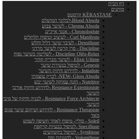
דף הבית
מותגים
KÈRASTASE קרסטס
Blond Absolu-לבלונד המושלם
Chroma Absolu - לשיער צבוע
Chronologiste - אנטי אייג'ינג
Curl Manifesto - לעיצוב וטיפוח תלתלים
Densifique - לעיבוי שיער דליל וחלש
Discipline - פרו קרטין לשיער מרדני
Discipline Oléo-Relax - לשליטה בשיער נפוח
Elixir Ultime - לשיער מבריק וזוהר
Genesis - לטיפול בנשירת שיער
Initialiste - לחידוש וחיזוק השיער
NEW- Gloss Absolu- לברק עוצמתי
Nutritive - הזנה עמוקה לשיער יבש
Resistance Extentioniste -לחידוש וחיזוק אורכי
השיער
Resistance Force Architecte - לבניה וחיזוק של סיבי
השיער
Resistance Therapiste - לחידוש ושיקום שיער פגום
מאד
Soleil - סוליי- טיפוח לאחר חשיפה לשמש
Specifique -לטיפול בבעיות קרקפת
Symbiose - לטיפול בקשקשים
Volumifique - להענקת נפח