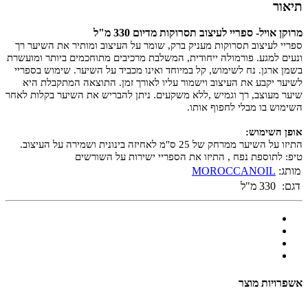
תיאור
מרוקן אויל- ספריי לעיצוב תסרוקות מדיום 330 מ"ל
ספריי לעיצוב תסרוקות מעניק ברק, שומר על העיצוב ומותיר את השיער רך
ונעים למגע. פורמולה ייחודית, המשלבת מרכיבים מתוחכמים ביותר ומועשרת
בשמן ארגן. נח לשימוש, קל במיוחד ואינו מכביד על השיער. שימוש בספריי
לשיער יקבע את העיצוב וישמור עליו לאורך זמן. התוצאה המתקבלת היא
שיער מעוצב, רך וגמיש ,ללא משקעים. ניתן להבריש את השיער בקלות לאחר
השימוש בו מבלי לחפוף אותו.
אופן השימוש:
התיזו על השיער ממרחק של 25 ס"מ לאחיזה בינונית ושמירה על העיצוב.
טיפ: לתוספת נפח , התיזו את הספריי ישירות על השורשים
מותג:
MOROCCANOIL
דגם:
330 מ"ל
אשפרויות מוצר