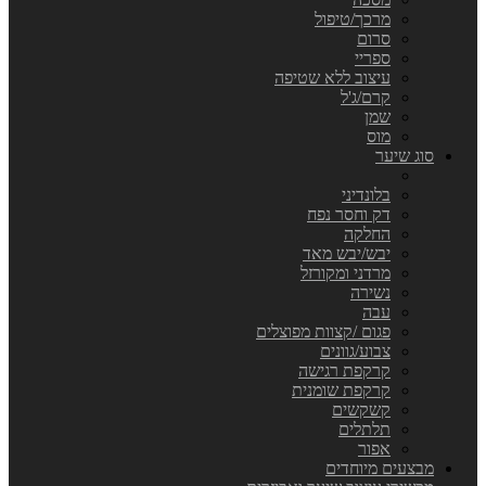
מרכך/טיפול
סרום
ספריי
עיצוב ללא שטיפה
קרם/ג'ל
שמן
מוס
סוג שיער
בלונדיני
דק וחסר נפח
החלקה
יבש/יבש מאד
מרדני ומקורזל
נשירה
עבה
פגום /קצוות מפוצלים
צבוע/גוונים
קרקפת רגישה
קרקפת שומנית
קשקשים
תלתלים
אפור
מבצעים מיוחדים