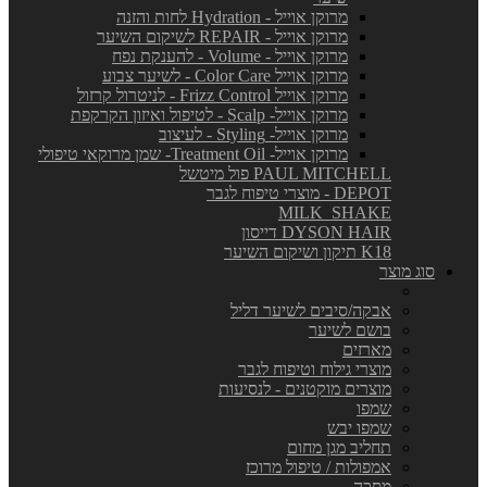
מרוקן אוייל - Hydration לחות והזנה
מרוקן אוייל - REPAIR לשיקום השיער
מרוקן אוייל - Volume - להענקת נפח
מרוקן אוייל Color Care - לשיער צבוע
מרוקן אוייל Frizz Control - לניטרול קרזול
מרוקן אוייל- Scalp - לטיפול ואיזון הקרקפת
מרוקן אוייל- Styling - לעיצוב
מרוקן אוייל- Treatment Oil- שמן מרוקאי טיפולי
PAUL MITCHELL פול מיטשל
DEPOT - מוצרי טיפוח לגבר
MILK_SHAKE
DYSON HAIR דייסון
K18 תיקון ושיקום השיער
סוג מוצר
אבקה/סיבים לשיער דליל
בושם לשיער
מארזים
מוצרי גילוח וטיפוח לגבר
מוצרים מוקטנים - לנסיעות
שמפו
שמפו יבש
תחליב מגן מחום
אמפולות / טיפול מרוכז
מסכה