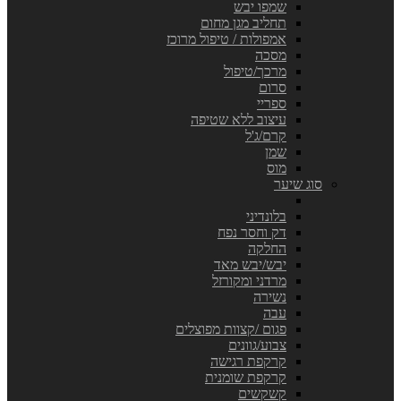
שמפו יבש
תחליב מגן מחום
אמפולות / טיפול מרוכז
מסכה
מרכך/טיפול
סרום
ספריי
עיצוב ללא שטיפה
קרם/ג'ל
שמן
מוס
סוג שיער
בלונדיני
דק וחסר נפח
החלקה
יבש/יבש מאד
מרדני ומקורזל
נשירה
עבה
פגום /קצוות מפוצלים
צבוע/גוונים
קרקפת רגישה
קרקפת שומנית
קשקשים