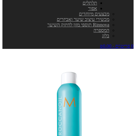
תלתלים
אפור
מבצעים מיוחדים
מכשירי עיצוב שיער ואביזרים
Rinnova תוספי מזון לחיזוק השיער
המספרה
בלוג
0 פריט\ים - ₪0.00