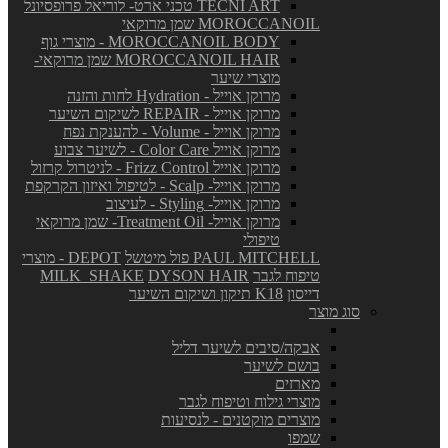
TECNI ART טכני ארט- לוריאל פרופסיונל
MOROCCANOIL שמן מרוקאי
MOROCCANOIL BODY - מוצרי גוף
MOROCCANOIL HAIR שמן מרוקאי-
מוצרי שיער
מרוקן אוייל - Hydration לחות והזנה
מרוקן אוייל - REPAIR לשיקום השיער
מרוקן אוייל - Volume - להענקת נפח
מרוקן אוייל Color Care - לשיער צבוע
מרוקן אוייל Frizz Control - לניטרול קרזול
מרוקן אוייל- Scalp - לטיפול ואיזון הקרקפת
מרוקן אוייל- Styling - לעיצוב
מרוקן אוייל- Treatment Oil- שמן מרוקאי
טיפולי
PAUL MITCHELL פול מיטשל
DEPOT - מוצרי
טיפוח לגבר
DYSON HAIR
MILK_SHAKE
דייסון
K18 תיקון ושיקום השיער
סוג מוצר
אבקה/סיבים לשיער דליל
בושם לשיער
מארזים
מוצרי גילוח וטיפוח לגבר
מוצרים מוקטנים - לנסיעות
שמפו