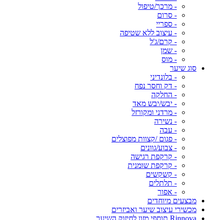
- מרכך/טיפול
- סרום
- ספריי
- עיצוב ללא שטיפה
- קרם/ג'ל
- שמן
- מוס
סוג שיער
- בלונדיני
- דק וחסר נפח
- החלקה
- יבש/יבש מאד
- מרדני ומקורזל
- נשירה
- עבה
- פגום /קצוות מפוצלים
- צבוע/גוונים
- קרקפת רגישה
- קרקפת שומנית
- קשקשים
- תלתלים
- אפור
מבצעים מיוחדים
מכשירי עיצוב שיער ואביזרים
Rinnova תוספי מזון לחיזוק השיער