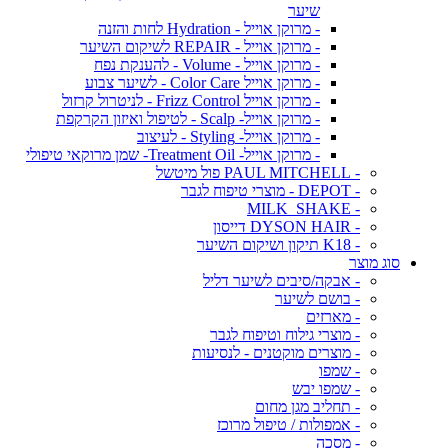
שיער
- מרוקן אוייל - Hydration לחות והזנה
- מרוקן אוייל - REPAIR לשיקום השיער
- מרוקן אוייל - Volume - להענקת נפח
- מרוקן אוייל Color Care - לשיער צבוע
- מרוקן אוייל Frizz Control - לניטרול קרזול
- מרוקן אוייל- Scalp - לטיפול ואיזון הקרקפת
- מרוקן אוייל- Styling - לעיצוב
- מרוקן אוייל- Treatment Oil- שמן מרוקאי טיפולי
- PAUL MITCHELL פול מיטשל
- DEPOT - מוצרי טיפוח לגבר
- MILK_SHAKE
- DYSON HAIR דייסון
- K18 תיקון ושיקום השיער
סוג מוצר
- אבקה/סיבים לשיער דליל
- בושם לשיער
- מארזים
- מוצרי גילוח וטיפוח לגבר
- מוצרים מוקטנים - לנסיעות
- שמפו
- שמפו יבש
- תחליב מגן מחום
- אמפולות / טיפול מרוכז
- מסכה