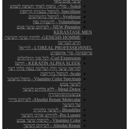
שיער פגום מאד
Soleil - סוליי- טיפוח לאחר חשיפה לשמש
Specifique -לטיפול בבעיות קרקפת
Symbiose - לטיפול בקשקשים
Volumifique - להענקת נפח
NEW Première - לשיקום שיער פגום
KERASTASE MEN
GENESIS HOMME- לחיזוק ועיבוי השיער-
חדש לגברים!
L'OREAL PROFESSIONNEL - לוריאל
פרופסיונל- סרי אקספרט
Curl Expression- לכל סוגי התלתלים
KERATIN ALPHA SLEEK - חדש!
למראה שיער חלק ושליטה בנפח בלתי רצוי
Scalp- לטיפול בקרקפת
Vitamino Color Spectrum - טיפול מקצועי
לשיער צבוע
Metal Detox - ללא מלחים לשיער
צבוע/גוונים/הבהרה
Absolut Repair Molecular- לשיקום מיידי
של השיער
Blondifier - לשיער בלונדיני
Pro Longer- לחידוש אורכי השיער
Vitamino Color - לטיפוח שיער צבוע
Absolut Repair - לשיקום השיער