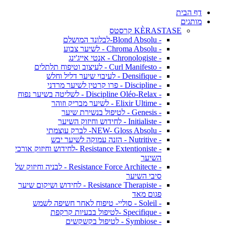
דף הבית
מותגים
KÈRASTASE קרסטס
- Blond Absolu-לבלונד המושלם
- Chroma Absolu - לשיער צבוע
- Chronologiste - אנטי אייג'ינג
- Curl Manifesto - לעיצוב וטיפוח תלתלים
- Densifique - לעיבוי שיער דליל וחלש
- Discipline - פרו קרטין לשיער מרדני
- Discipline Oléo-Relax - לשליטה בשיער נפוח
- Elixir Ultime - לשיער מבריק וזוהר
- Genesis - לטיפול בנשירת שיער
- Initialiste - לחידוש וחיזוק השיער
- NEW- Gloss Absolu- לברק עוצמתי
- Nutritive - הזנה עמוקה לשיער יבש
- Resistance Extentioniste -לחידוש וחיזוק אורכי
השיער
- Resistance Force Architecte - לבניה וחיזוק של
סיבי השיער
- Resistance Therapiste - לחידוש ושיקום שיער
פגום מאד
- Soleil - סוליי- טיפוח לאחר חשיפה לשמש
- Specifique -לטיפול בבעיות קרקפת
- Symbiose - לטיפול בקשקשים