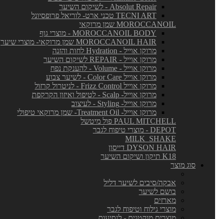
Absolut Repair - לשיקום השיער
TECNI ART טכני ארט- לוריאל פרופסיונל
MOROCCANOIL שמן מרוקאי
MOROCCANOIL BODY - מוצרי גוף
MOROCCANOIL HAIR שמן מרוקאי- מוצרי שיער
מרוקן אוייל - Hydration לחות והזנה
מרוקן אוייל - REPAIR לשיקום השיער
מרוקן אוייל - Volume - להענקת נפח
מרוקן אוייל Color Care - לשיער צבוע
מרוקן אוייל Frizz Control - לניטרול קרזול
מרוקן אוייל- Scalp - לטיפול ואיזון הקרקפת
מרוקן אוייל- Styling - לעיצוב
מרוקן אוייל- Treatment Oil- שמן מרוקאי טיפולי
PAUL MITCHELL פול מיטשל
DEPOT - מוצרי טיפוח לגבר
MILK_SHAKE
DYSON HAIR דייסון
K18 תיקון ושיקום השיער
סוג מוצר
אבקה/סיבים לשיער דליל
בושם לשיער
מארזים
מוצרי גילוח וטיפוח לגבר
מוצרים מוקטנים - לנסיעות