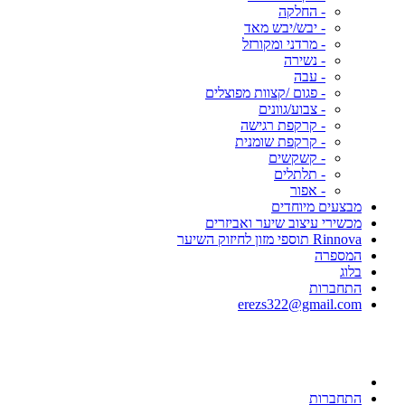
- החלקה
- יבש/יבש מאד
- מרדני ומקורזל
- נשירה
- עבה
- פגום /קצוות מפוצלים
- צבוע/גוונים
- קרקפת רגישה
- קרקפת שומנית
- קשקשים
- תלתלים
- אפור
מבצעים מיוחדים
מכשירי עיצוב שיער ואביזרים
Rinnova תוספי מזון לחיזוק השיער
המספרה
בלוג
התחברות
erezs322@gmail.com
התחברות