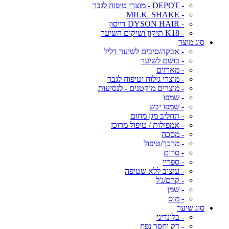
- DEPOT - מוצרי טיפוח לגבר
- MILK_SHAKE
- DYSON HAIR דייסון
- K18 תיקון ושיקום השיער
סוג מוצר
- אבקה/סיבים לשיער דליל
- בושם לשיער
- מארזים
- מוצרי גילוח וטיפוח לגבר
- מוצרים מוקטנים - לנסיעות
- שמפו
- שמפו יבש
- תחליב מגן מחום
- אמפולות / טיפול מרוכז
- מסכה
- מרכך/טיפול
- סרום
- ספריי
- עיצוב ללא שטיפה
- קרם/ג'ל
- שמן
- מוס
סוג שיער
- בלונדיני
- דק וחסר נפח