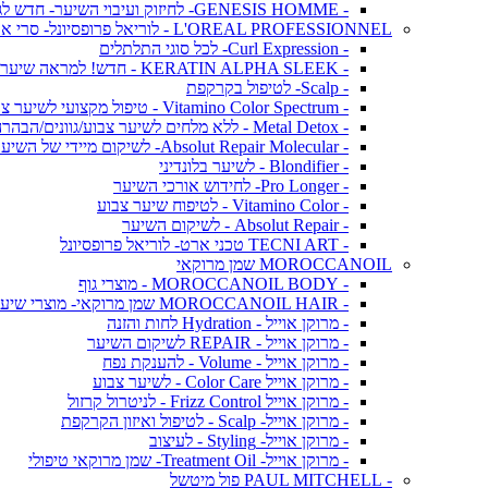
- GENESIS HOMME- לחיזוק ועיבוי השיער- חדש לגברים!
L'OREAL PROFESSIONNEL - לוריאל פרופסיונל- סרי אקספרט
- Curl Expression- לכל סוגי התלתלים
- KERATIN ALPHA SLEEK - חדש! למראה שיער חלק ושליטה בנפח בלתי רצוי
- Scalp- לטיפול בקרקפת
- Vitamino Color Spectrum - טיפול מקצועי לשיער צבוע
- Metal Detox - ללא מלחים לשיער צבוע/גוונים/הבהרה
- Absolut Repair Molecular- לשיקום מיידי של השיער
- Blondifier - לשיער בלונדיני
- Pro Longer- לחידוש אורכי השיער
- Vitamino Color - לטיפוח שיער צבוע
- Absolut Repair - לשיקום השיער
- TECNI ART טכני ארט- לוריאל פרופסיונל
MOROCCANOIL שמן מרוקאי
- MOROCCANOIL BODY - מוצרי גוף
- MOROCCANOIL HAIR שמן מרוקאי- מוצרי שיער
- מרוקן אוייל - Hydration לחות והזנה
- מרוקן אוייל - REPAIR לשיקום השיער
- מרוקן אוייל - Volume - להענקת נפח
- מרוקן אוייל Color Care - לשיער צבוע
- מרוקן אוייל Frizz Control - לניטרול קרזול
- מרוקן אוייל- Scalp - לטיפול ואיזון הקרקפת
- מרוקן אוייל- Styling - לעיצוב
- מרוקן אוייל- Treatment Oil- שמן מרוקאי טיפולי
- PAUL MITCHELL פול מיטשל