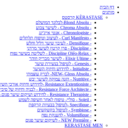
דף הבית
מותגים
KÈRASTASE קרסטס
- Blond Absolu-לבלונד המושלם
- Chroma Absolu - לשיער צבוע
- Chronologiste - אנטי אייג'ינג
- Curl Manifesto - לעיצוב וטיפוח תלתלים
- Densifique - לעיבוי שיער דליל וחלש
- Discipline - פרו קרטין לשיער מרדני
- Discipline Oléo-Relax - לשליטה בשיער נפוח
- Elixir Ultime - לשיער מבריק וזוהר
- Genesis - לטיפול בנשירת שיער
- Initialiste - לחידוש וחיזוק השיער
- NEW- Gloss Absolu- לברק עוצמתי
- Nutritive - הזנה עמוקה לשיער יבש
- Resistance Extentioniste -לחידוש וחיזוק אורכי השיער
- Resistance Force Architecte - לבניה וחיזוק של סיבי השיער
- Resistance Therapiste - לחידוש ושיקום שיער פגום מאד
- Soleil - סוליי- טיפוח לאחר חשיפה לשמש
- Specifique -לטיפול בבעיות קרקפת
- Symbiose - לטיפול בקשקשים
- Volumifique - להענקת נפח
- NEW Première - לשיקום שיער פגום
KERASTASE MEN