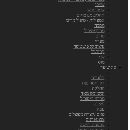
שמפו
שמפו יבש
תחליב מגן מחום
אמפולות / טיפול מרוכז
מסכה
מרכך/טיפול
סרום
ספריי
עיצוב ללא שטיפה
קרם/ג'ל
שמן
מוס
סוג שיער
בלונדיני
דק וחסר נפח
החלקה
יבש/יבש מאד
מרדני ומקורזל
נשירה
עבה
פגום /קצוות מפוצלים
צבוע/גוונים
קרקפת רגישה
קרקפת שומנית