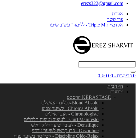
erezs322@gmail.com
אודות
צרו קשר
אקדמיית Triple M - ללימודי עיצוב שיער
0 פריט\ים - ₪0.00
0
דף הבית
מותגים
KÈRASTASE קרסטס
Blond Absolu-לבלונד המושלם
Chroma Absolu - לשיער צבוע
Chronologiste - אנטי אייג'ינג
Curl Manifesto - לעיצוב וטיפוח תלתלים
Densifique - לעיבוי שיער דליל וחלש
Discipline - פרו קרטין לשיער מרדני
Discipline Oléo-Relax - לשליטה בשיער נפוח