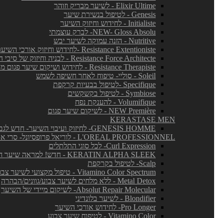
Elixir Ultime - לשיער מבריק וזוהר
Genesis - לטיפול בנשירת שיער
Initialiste - לחידוש וחיזוק השיער
NEW- Gloss Absolu- לברק עוצמתי
Nutritive - הזנה עמוקה לשיער יבש
Resistance Extentioniste -לחידוש וחיזוק אורכי השיער
Resistance Force Architecte - לבניה וחיזוק של סיבי השיער
Resistance Therapiste - לחידוש ושיקום שיער פגום מאד
Soleil - סוליי- טיפוח לאחר חשיפה לשמש
Specifique -לטיפול בבעיות קרקפת
Symbiose - לטיפול בקשקשים
Volumifique - להענקת נפח
NEW Première - לשיקום שיער פגום
KERASTASE MEN
GENESIS HOMME- לחיזוק ועיבוי השיער- חדש לגברים!
L'OREAL PROFESSIONNEL - לוריאל פרופסיונל- סרי אקספרט
Curl Expression- לכל סוגי התלתלים
KERATIN ALPHA SLEEK - חדש! למראה שיער חלק ושליטה בנפח בלתי רצוי
Scalp- לטיפול בקרקפת
Vitamino Color Spectrum - טיפול מקצועי לשיער צבוע
Metal Detox - ללא מלחים לשיער צבוע/גוונים/הבהרה
Absolut Repair Molecular- לשיקום מיידי של השיער
Blondifier - לשיער בלונדיני
Pro Longer- לחידוש אורכי השיער
Vitamino Color - לטיפוח שיער צבוע