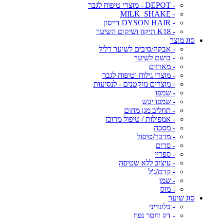
- DEPOT - מוצרי טיפוח לגבר
- MILK_SHAKE
- DYSON HAIR דייסון
- K18 תיקון ושיקום השיער
סוג מוצר
- אבקה/סיבים לשיער דליל
- בושם לשיער
- מארזים
- מוצרי גילוח וטיפוח לגבר
- מוצרים מוקטנים - לנסיעות
- שמפו
- שמפו יבש
- תחליב מגן מחום
- אמפולות / טיפול מרוכז
- מסכה
- מרכך/טיפול
- סרום
- ספריי
- עיצוב ללא שטיפה
- קרם/ג'ל
- שמן
- מוס
סוג שיער
- בלונדיני
- דק וחסר נפח