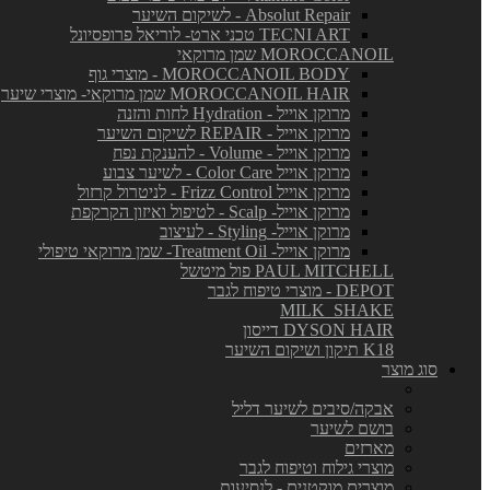
Absolut Repair - לשיקום השיער
TECNI ART טכני ארט- לוריאל פרופסיונל
MOROCCANOIL שמן מרוקאי
MOROCCANOIL BODY - מוצרי גוף
MOROCCANOIL HAIR שמן מרוקאי- מוצרי שיער
מרוקן אוייל - Hydration לחות והזנה
מרוקן אוייל - REPAIR לשיקום השיער
מרוקן אוייל - Volume - להענקת נפח
מרוקן אוייל Color Care - לשיער צבוע
מרוקן אוייל Frizz Control - לניטרול קרזול
מרוקן אוייל- Scalp - לטיפול ואיזון הקרקפת
מרוקן אוייל- Styling - לעיצוב
מרוקן אוייל- Treatment Oil- שמן מרוקאי טיפולי
PAUL MITCHELL פול מיטשל
DEPOT - מוצרי טיפוח לגבר
MILK_SHAKE
DYSON HAIR דייסון
K18 תיקון ושיקום השיער
סוג מוצר
אבקה/סיבים לשיער דליל
בושם לשיער
מארזים
מוצרי גילוח וטיפוח לגבר
מוצרים מוקטנים - לנסיעות