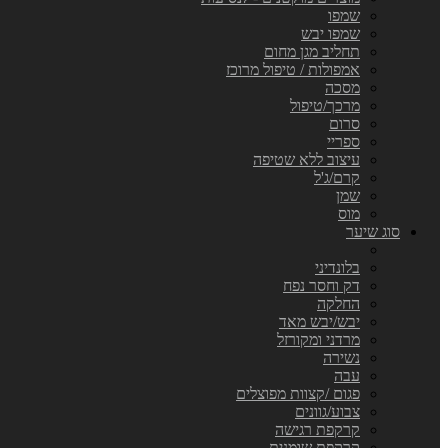
שמפו
שמפו יבש
תחליב מגן מחום
אמפולות / טיפול מרוכז
מסכה
מרכך/טיפול
סרום
ספריי
עיצוב ללא שטיפה
קרם/ג'ל
שמן
מוס
סוג שיער
בלונדיני
דק וחסר נפח
החלקה
יבש/יבש מאד
מרדני ומקורזל
נשירה
עבה
פגום /קצוות מפוצלים
צבוע/גוונים
קרקפת רגישה
קרקפת שומנית