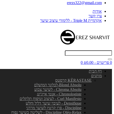
erezs322@gmail.com
אודות
צרו קשר
אקדמיית Triple M - ללימודי עיצוב שיער
0 פריט\ים - ₪0.00
0
דף הבית
מותגים
KÈRASTASE קרסטס
Blond Absolu-לבלונד המושלם
Chroma Absolu - לשיער צבוע
Chronologiste - אנטי אייג'ינג
Curl Manifesto - לעיצוב וטיפוח תלתלים
Densifique - לעיבוי שיער דליל וחלש
Discipline - פרו קרטין לשיער מרדני
Discipline Oléo-Relax - לשליטה בשיער נפוח