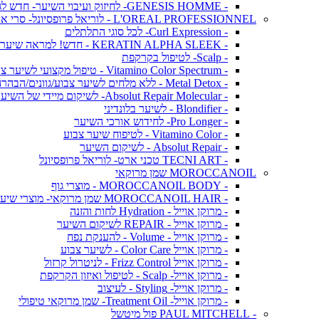
- GENESIS HOMME- לחיזוק ועיבוי השיער- חדש לגברים!
L'OREAL PROFESSIONNEL - לוריאל פרופסיונל- סרי אקספרט
- Curl Expression- לכל סוגי התלתלים
- KERATIN ALPHA SLEEK - חדש! למראה שיער חלק ושליטה בנפח בלתי רצוי
- Scalp- לטיפול בקרקפת
- Vitamino Color Spectrum - טיפול מקצועי לשיער צבוע
- Metal Detox - ללא מלחים לשיער צבוע/גוונים/הבהרה
- Absolut Repair Molecular- לשיקום מיידי של השיער
- Blondifier - לשיער בלונדיני
- Pro Longer- לחידוש אורכי השיער
- Vitamino Color - לטיפוח שיער צבוע
- Absolut Repair - לשיקום השיער
- TECNI ART טכני ארט- לוריאל פרופסיונל
MOROCCANOIL שמן מרוקאי
- MOROCCANOIL BODY - מוצרי גוף
- MOROCCANOIL HAIR שמן מרוקאי- מוצרי שיער
- מרוקן אוייל - Hydration לחות והזנה
- מרוקן אוייל - REPAIR לשיקום השיער
- מרוקן אוייל - Volume - להענקת נפח
- מרוקן אוייל Color Care - לשיער צבוע
- מרוקן אוייל Frizz Control - לניטרול קרזול
- מרוקן אוייל- Scalp - לטיפול ואיזון הקרקפת
- מרוקן אוייל- Styling - לעיצוב
- מרוקן אוייל- Treatment Oil- שמן מרוקאי טיפולי
- PAUL MITCHELL פול מיטשל