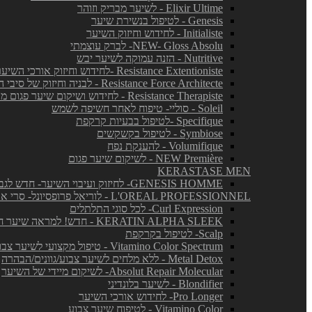
Elixir Ultime - לשיער מבריק וזוהר
Genesis - לטיפול בנשירת שיער
Initialiste - לחידוש וחיזוק השיער
NEW- Gloss Absolu- לברק עוצמתי
Nutritive - הזנה עמוקה לשיער יבש
Resistance Extentioniste -לחידוש וחיזוק אורכי השיער
Resistance Force Architecte - לבניה וחיזוק של סיבי השיער
Resistance Therapiste - לחידוש ושיקום שיער פגום מאד
Soleil - סוליי- טיפוח לאחר חשיפה לשמש
Specifique -לטיפול בבעיות קרקפת
Symbiose - לטיפול בקשקשים
Volumifique - להענקת נפח
NEW Première - לשיקום שיער פגום
KERASTASE MEN
GENESIS HOMME- לחיזוק ועיבוי השיער- חדש לגברים!
L'OREAL PROFESSIONNEL - לוריאל פרופסיונל- סרי אקספרט
Curl Expression- לכל סוגי התלתלים
KERATIN ALPHA SLEEK - חדש! למראה שיער חלק ושליטה בנפח בלתי רצוי
Scalp- לטיפול בקרקפת
Vitamino Color Spectrum - טיפול מקצועי לשיער צבוע
Metal Detox - ללא מלחים לשיער צבוע/גוונים/הבהרה
Absolut Repair Molecular- לשיקום מיידי של השיער
Blondifier - לשיער בלונדיני
Pro Longer- לחידוש אורכי השיער
Vitamino Color - לטיפוח שיער צבוע