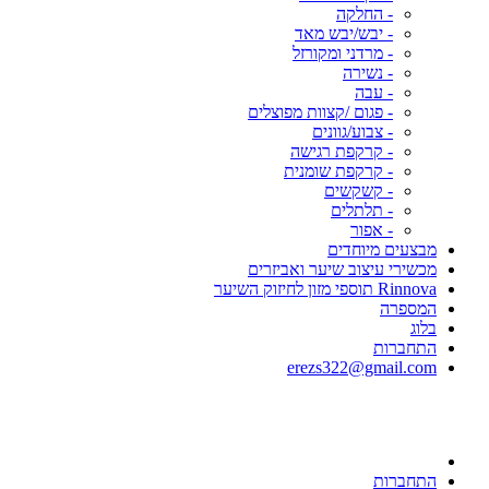
- החלקה
- יבש/יבש מאד
- מרדני ומקורזל
- נשירה
- עבה
- פגום /קצוות מפוצלים
- צבוע/גוונים
- קרקפת רגישה
- קרקפת שומנית
- קשקשים
- תלתלים
- אפור
מבצעים מיוחדים
מכשירי עיצוב שיער ואביזרים
Rinnova תוספי מזון לחיזוק השיער
המספרה
בלוג
התחברות
erezs322@gmail.com
התחברות