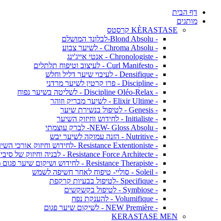
דף הבית
מותגים
KÈRASTASE קרסטס
- Blond Absolu-לבלונד המושלם
- Chroma Absolu - לשיער צבוע
- Chronologiste - אנטי אייג'ינג
- Curl Manifesto - לעיצוב וטיפוח תלתלים
- Densifique - לעיבוי שיער דליל וחלש
- Discipline - פרו קרטין לשיער מרדני
- Discipline Oléo-Relax - לשליטה בשיער נפוח
- Elixir Ultime - לשיער מבריק וזוהר
- Genesis - לטיפול בנשירת שיער
- Initialiste - לחידוש וחיזוק השיער
- NEW- Gloss Absolu- לברק עוצמתי
- Nutritive - הזנה עמוקה לשיער יבש
- Resistance Extentioniste -לחידוש וחיזוק אורכי השיער
- Resistance Force Architecte - לבניה וחיזוק של סיבי השיער
- Resistance Therapiste - לחידוש ושיקום שיער פגום מאד
- Soleil - סוליי- טיפוח לאחר חשיפה לשמש
- Specifique -לטיפול בבעיות קרקפת
- Symbiose - לטיפול בקשקשים
- Volumifique - להענקת נפח
- NEW Première - לשיקום שיער פגום
KERASTASE MEN