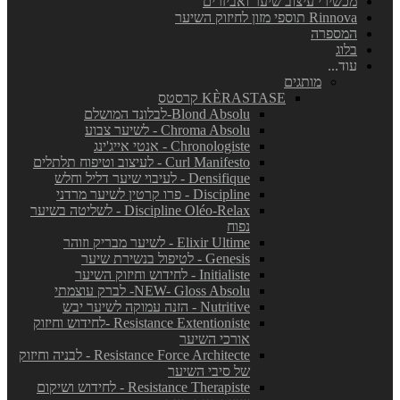
מכשירי עיצוב שיער ואביזרים
Rinnova תוספי מזון לחיזוק השיער
המספרה
בלוג
עוד...
מותגים
KÈRASTASE קרסטס
Blond Absolu-לבלונד המושלם
Chroma Absolu - לשיער צבוע
Chronologiste - אנטי אייג'ינג
Curl Manifesto - לעיצוב וטיפוח תלתלים
Densifique - לעיבוי שיער דליל וחלש
Discipline - פרו קרטין לשיער מרדני
Discipline Oléo-Relax - לשליטה בשיער
נפוח
Elixir Ultime - לשיער מבריק וזוהר
Genesis - לטיפול בנשירת שיער
Initialiste - לחידוש וחיזוק השיער
NEW- Gloss Absolu- לברק עוצמתי
Nutritive - הזנה עמוקה לשיער יבש
Resistance Extentioniste -לחידוש וחיזוק
אורכי השיער
Resistance Force Architecte - לבניה וחיזוק
של סיבי השיער
Resistance Therapiste - לחידוש ושיקום