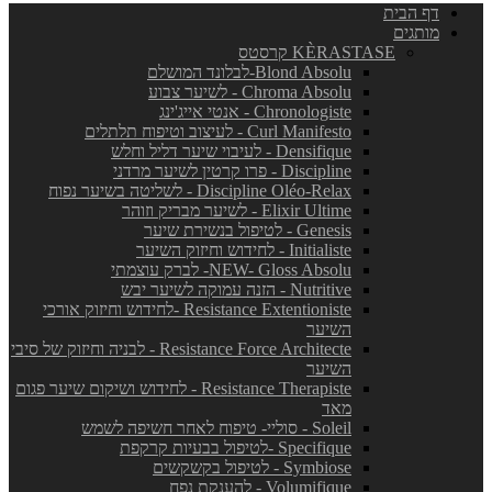
דף הבית
מותגים
KÈRASTASE קרסטס
Blond Absolu-לבלונד המושלם
Chroma Absolu - לשיער צבוע
Chronologiste - אנטי אייג'ינג
Curl Manifesto - לעיצוב וטיפוח תלתלים
Densifique - לעיבוי שיער דליל וחלש
Discipline - פרו קרטין לשיער מרדני
Discipline Oléo-Relax - לשליטה בשיער נפוח
Elixir Ultime - לשיער מבריק וזוהר
Genesis - לטיפול בנשירת שיער
Initialiste - לחידוש וחיזוק השיער
NEW- Gloss Absolu- לברק עוצמתי
Nutritive - הזנה עמוקה לשיער יבש
Resistance Extentioniste -לחידוש וחיזוק אורכי
השיער
Resistance Force Architecte - לבניה וחיזוק של סיבי
השיער
Resistance Therapiste - לחידוש ושיקום שיער פגום
מאד
Soleil - סוליי- טיפוח לאחר חשיפה לשמש
Specifique -לטיפול בבעיות קרקפת
Symbiose - לטיפול בקשקשים
Volumifique - להענקת נפח