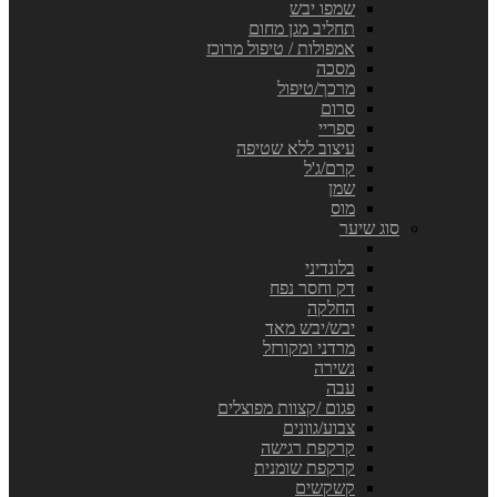
שמפו יבש
תחליב מגן מחום
אמפולות / טיפול מרוכז
מסכה
מרכך/טיפול
סרום
ספריי
עיצוב ללא שטיפה
קרם/ג'ל
שמן
מוס
סוג שיער
בלונדיני
דק וחסר נפח
החלקה
יבש/יבש מאד
מרדני ומקורזל
נשירה
עבה
פגום /קצוות מפוצלים
צבוע/גוונים
קרקפת רגישה
קרקפת שומנית
קשקשים