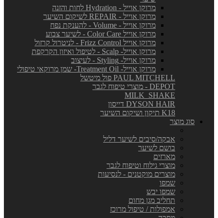
מרוקן אוייל - Hydration לחות והזנה
מרוקן אוייל - REPAIR לשיקום השיער
מרוקן אוייל - Volume - להענקת נפח
מרוקן אוייל Color Care - לשיער צבוע
מרוקן אוייל Frizz Control - לניטרול קרזול
מרוקן אוייל- Scalp - לטיפול ואיזון הקרקפת
מרוקן אוייל- Styling - לעיצוב
מרוקן אוייל- Treatment Oil- שמן מרוקאי טיפולי
PAUL MITCHELL פול מיטשל
DEPOT - מוצרי טיפוח לגבר
MILK_SHAKE
DYSON HAIR דייסון
K18 תיקון ושיקום השיער
סוג מוצר
אבקה/סיבים לשיער דליל
בושם לשיער
מארזים
מוצרי גילוח וטיפוח לגבר
מוצרים מוקטנים - לנסיעות
שמפו
שמפו יבש
תחליב מגן מחום
אמפולות / טיפול מרוכז
מסכה