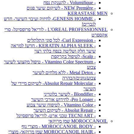
- Volumifique - להענקת נפח
- NEW Première - לשיקום שיער פגום
KERASTASE MEN
- GENESIS HOMME- לחיזוק ועיבוי השיער- חדש
לגברים!
L'OREAL PROFESSIONNEL - לוריאל פרופסיונל- סרי
אקספרט
- Curl Expression- לכל סוגי התלתלים
- KERATIN ALPHA SLEEK - חדש! למראה
שיער חלק ושליטה בנפח בלתי רצוי
- Scalp- לטיפול בקרקפת
- Vitamino Color Spectrum - טיפול מקצועי לשיער
צבוע
- Metal Detox - ללא מלחים לשיער
צבוע/גוונים/הבהרה
- Absolut Repair Molecular- לשיקום מיידי של
השיער
- Blondifier - לשיער בלונדיני
- Pro Longer- לחידוש אורכי השיער
- Vitamino Color - לטיפוח שיער צבוע
- Absolut Repair - לשיקום השיער
- TECNI ART טכני ארט- לוריאל פרופסיונל
MOROCCANOIL שמן מרוקאי
- MOROCCANOIL BODY - מוצרי גוף
- MOROCCANOIL HAIR שמן מרוקאי- מוצרי