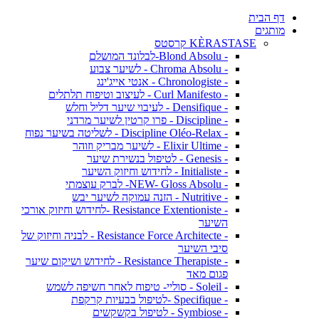
דף הבית
מותגים
KÈRASTASE קרסטס
- Blond Absolu-לבלונד המושלם
- Chroma Absolu - לשיער צבוע
- Chronologiste - אנטי אייג'ינג
- Curl Manifesto - לעיצוב וטיפוח תלתלים
- Densifique - לעיבוי שיער דליל וחלש
- Discipline - פרו קרטין לשיער מרדני
- Discipline Oléo-Relax - לשליטה בשיער נפוח
- Elixir Ultime - לשיער מבריק וזוהר
- Genesis - לטיפול בנשירת שיער
- Initialiste - לחידוש וחיזוק השיער
- NEW- Gloss Absolu- לברק עוצמתי
- Nutritive - הזנה עמוקה לשיער יבש
- Resistance Extentioniste -לחידוש וחיזוק אורכי
השיער
- Resistance Force Architecte - לבניה וחיזוק של
סיבי השיער
- Resistance Therapiste - לחידוש ושיקום שיער
פגום מאד
- Soleil - סוליי- טיפוח לאחר חשיפה לשמש
- Specifique -לטיפול בבעיות קרקפת
- Symbiose - לטיפול בקשקשים