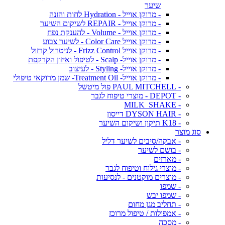
שיער
- מרוקן אוייל - Hydration לחות והזנה
- מרוקן אוייל - REPAIR לשיקום השיער
- מרוקן אוייל - Volume - להענקת נפח
- מרוקן אוייל Color Care - לשיער צבוע
- מרוקן אוייל Frizz Control - לניטרול קרזול
- מרוקן אוייל- Scalp - לטיפול ואיזון הקרקפת
- מרוקן אוייל- Styling - לעיצוב
- מרוקן אוייל- Treatment Oil- שמן מרוקאי טיפולי
- PAUL MITCHELL פול מיטשל
- DEPOT - מוצרי טיפוח לגבר
- MILK_SHAKE
- DYSON HAIR דייסון
- K18 תיקון ושיקום השיער
סוג מוצר
- אבקה/סיבים לשיער דליל
- בושם לשיער
- מארזים
- מוצרי גילוח וטיפוח לגבר
- מוצרים מוקטנים - לנסיעות
- שמפו
- שמפו יבש
- תחליב מגן מחום
- אמפולות / טיפול מרוכז
- מסכה