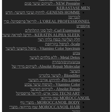
NEW Première - לשיקום שיער פגום
KERASTASE MEN
GENESIS HOMME- לחיזוק ועיבוי השיער- חדש
לגברים!
L'OREAL PROFESSIONNEL - לוריאל פרופסיונל- סרי
אקספרט
Curl Expression- לכל סוגי התלתלים
KERATIN ALPHA SLEEK - חדש! למראה שיער
חלק ושליטה בנפח בלתי רצוי
Scalp- לטיפול בקרקפת
Vitamino Color Spectrum - טיפול מקצועי לשיער
צבוע
Metal Detox - ללא מלחים לשיער
צבוע/גוונים/הבהרה
Absolut Repair Molecular- לשיקום מיידי של
השיער
Blondifier - לשיער בלונדיני
Pro Longer- לחידוש אורכי השיער
Vitamino Color - לטיפוח שיער צבוע
Absolut Repair - לשיקום השיער
TECNI ART טכני ארט- לוריאל פרופסיונל
MOROCCANOIL שמן מרוקאי
MOROCCANOIL BODY - מוצרי גוף
MOROCCANOIL HAIR שמן מרוקאי- מוצרי
שיער