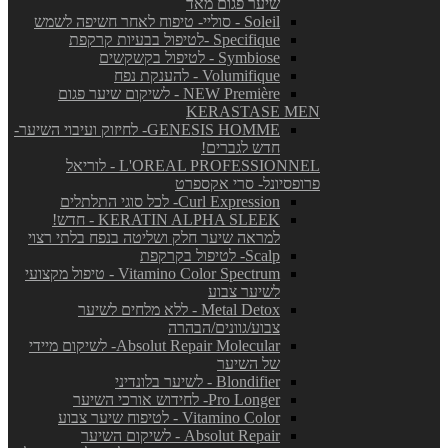
שיער פגום מאד
Soleil - סוליי- טיפוח לאחר חשיפה לשמש
Specifique -לטיפול בבעיות קרקפת
Symbiose - לטיפול בקשקשים
Volumifique - להענקת נפח
NEW Première - לשיקום שיער פגום
KERASTASE MEN
GENESIS HOMME- לחיזוק ועיבוי השיער-
חדש לגברים!
L'OREAL PROFESSIONNEL - לוריאל
פרופסיונל- סרי אקספרט
Curl Expression- לכל סוגי התלתלים
KERATIN ALPHA SLEEK - חדש!
למראה שיער חלק ושליטה בנפח בלתי רצוי
Scalp- לטיפול בקרקפת
Vitamino Color Spectrum - טיפול מקצועי
לשיער צבוע
Metal Detox - ללא מלחים לשיער
צבוע/גוונים/הבהרה
Absolut Repair Molecular- לשיקום מיידי
של השיער
Blondifier - לשיער בלונדיני
Pro Longer- לחידוש אורכי השיער
Vitamino Color - לטיפוח שיער צבוע
Absolut Repair - לשיקום השיער