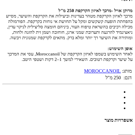
מרוקן אויל -מרכך לאיזון הקרקפת 250 מ"ל
מרכך לאיזון הקרקפת מטהר בעדינות וביעילות את הקרקפת והשיער, מסייע
בהפחתת הופעת קשקשים ומקל על תחושת אי נוחות בקרקפת. הפורמולה
מכילה רכיבים בהשראת טיפוח העור, ביניהם חומצה סליצילית לניקוי עדין,
ניאצינמיד להרגעה ותערובת שמני ארגן, חוחובה ושמן זית להזנה ולחות,
ומותירה את השיער רך יותר ומלא ברק. מתאים לקרקפת שמנונית ויבשה.
אופן השימוש:
לאחר השימוש בשמפו לאיזון הקרקפת של Moroccanoil, עסי את המרכך
על שיער וקרקפת רטובים. השאירי למשך 1–2 דקות ושטפי היטב.
מותג:
MOROCCANOIL
דגם:
250 מ"ל
אשפרויות מוצר