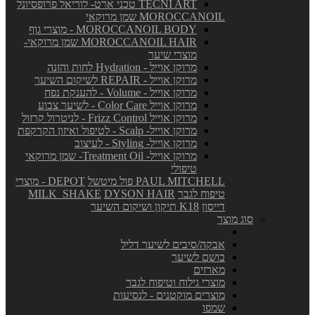
TECNI ART טכני ארט- לוריאל פרופסיונל
MOROCCANOIL שמן מרוקאי
MOROCCANOIL BODY - מוצרי גוף
MOROCCANOIL HAIR שמן מרוקאי-
מוצרי שיער
מרוקן אוייל - Hydration לחות והזנה
מרוקן אוייל - REPAIR לשיקום השיער
מרוקן אוייל - Volume - להענקת נפח
מרוקן אוייל Color Care - לשיער צבוע
מרוקן אוייל Frizz Control - לניטרול קרזול
מרוקן אוייל- Scalp - לטיפול ואיזון הקרקפת
מרוקן אוייל- Styling - לעיצוב
מרוקן אוייל- Treatment Oil- שמן מרוקאי
טיפולי
PAUL MITCHELL פול מיטשל
DEPOT - מוצרי
טיפוח לגבר
DYSON HAIR
MILK_SHAKE
דייסון
K18 תיקון ושיקום השיער
סוג מוצר
אבקה/סיבים לשיער דליל
בושם לשיער
מארזים
מוצרי גילוח וטיפוח לגבר
מוצרים מוקטנים - לנסיעות
שמפו