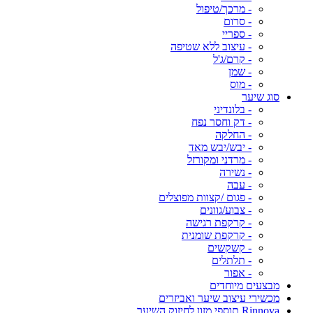
- מרכך/טיפול
- סרום
- ספריי
- עיצוב ללא שטיפה
- קרם/ג'ל
- שמן
- מוס
סוג שיער
- בלונדיני
- דק וחסר נפח
- החלקה
- יבש/יבש מאד
- מרדני ומקורזל
- נשירה
- עבה
- פגום /קצוות מפוצלים
- צבוע/גוונים
- קרקפת רגישה
- קרקפת שומנית
- קשקשים
- תלתלים
- אפור
מבצעים מיוחדים
מכשירי עיצוב שיער ואביזרים
Rinnova תוספי מזון לחיזוק השיער