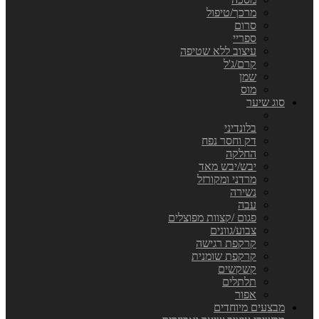
מרכך/טיפול
סרום
ספריי
עיצוב ללא שטיפה
קרם/ג'ל
שמן
מוס
סוג שיער
בלונדיני
דק וחסר נפח
החלקה
יבש/יבש מאד
מרדני ומקורזל
נשירה
עבה
פגום /קצוות מפוצלים
צבוע/גוונים
קרקפת רגישה
קרקפת שומנית
קשקשים
תלתלים
אפור
מבצעים מיוחדים