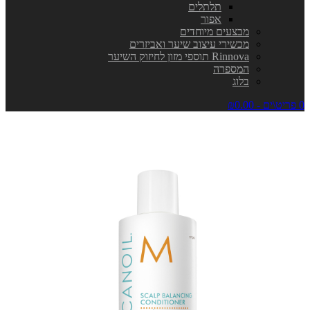
תלתלים
אפור
מבצעים מיוחדים
מכשירי עיצוב שיער ואביזרים
Rinnova תוספי מזון לחיזוק השיער
המספרה
בלוג
0 פריט\ים - ₪0.00