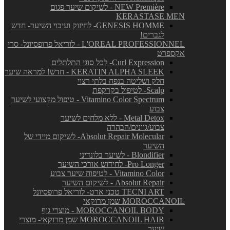
NEW Première - לשיקום שיער פגום
KERASTASE MEN
GENESIS HOMME- לחיזוק ועיבוי השיער- חדש
לגברים!
L'OREAL PROFESSIONNEL - לוריאל פרופסיונל- סרי
אקספרט
Curl Expression- לכל סוגי התלתלים
KERATIN ALPHA SLEEK - חדש! למראה שיער
חלק ושליטה בנפח בלתי רצוי
Scalp- לטיפול בקרקפת
Vitamino Color Spectrum - טיפול מקצועי לשיער
צבוע
Metal Detox - ללא מלחים לשיער
צבוע/גוונים/הבהרה
Absolut Repair Molecular- לשיקום מיידי של
השיער
Blondifier - לשיער בלונדיני
Pro Longer- לחידוש אורכי השיער
Vitamino Color - לטיפוח שיער צבוע
Absolut Repair - לשיקום השיער
TECNI ART טכני ארט- לוריאל פרופסיונל
MOROCCANOIL שמן מרוקאי
MOROCCANOIL BODY - מוצרי גוף
MOROCCANOIL HAIR שמן מרוקאי- מוצרי
שיער