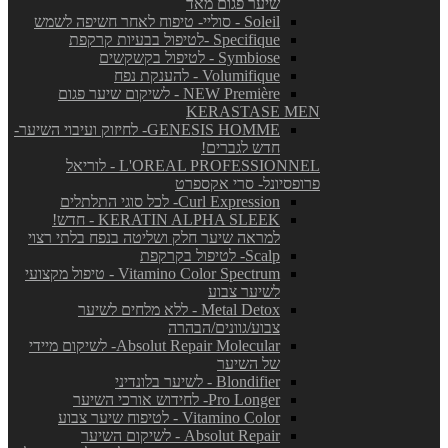
שיער פגום מאד
Soleil - סוליי- טיפוח לאחר חשיפה לשמש
Specifique -לטיפול בבעיות קרקפת
Symbiose - לטיפול בקשקשים
Volumifique - להענקת נפח
NEW Première - לשיקום שיער פגום
KERASTASE MEN
GENESIS HOMME- לחיזוק ועיבוי השיער-
חדש לגברים!
L'OREAL PROFESSIONNEL - לוריאל
פרופסיונל- סרי אקספרט
Curl Expression- לכל סוגי התלתלים
KERATIN ALPHA SLEEK - חדש!
למראה שיער חלק ושליטה בנפח בלתי רצוי
Scalp- לטיפול בקרקפת
Vitamino Color Spectrum - טיפול מקצועי
לשיער צבוע
Metal Detox - ללא מלחים לשיער
צבוע/גוונים/הבהרה
Absolut Repair Molecular- לשיקום מיידי
של השיער
Blondifier - לשיער בלונדיני
Pro Longer- לחידוש אורכי השיער
Vitamino Color - לטיפוח שיער צבוע
Absolut Repair - לשיקום השיער