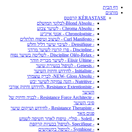
דף הבית
מותגים
KÈRASTASE קרסטס
- Blond Absolu-לבלונד המושלם
- Chroma Absolu - לשיער צבוע
- Chronologiste - אנטי אייג'ינג
- Curl Manifesto - לעיצוב וטיפוח תלתלים
- Densifique - לעיבוי שיער דליל וחלש
- Discipline - פרו קרטין לשיער מרדני
- Discipline Oléo-Relax - לשליטה בשיער נפוח
- Elixir Ultime - לשיער מבריק וזוהר
- Genesis - לטיפול בנשירת שיער
- Initialiste - לחידוש וחיזוק השיער
- NEW- Gloss Absolu- לברק עוצמתי
- Nutritive - הזנה עמוקה לשיער יבש
- Resistance Extentioniste -לחידוש וחיזוק אורכי
השיער
- Resistance Force Architecte - לבניה וחיזוק של
סיבי השיער
- Resistance Therapiste - לחידוש ושיקום שיער
פגום מאד
- Soleil - סוליי- טיפוח לאחר חשיפה לשמש
- Specifique -לטיפול בבעיות קרקפת
- Symbiose - לטיפול בקשקשים