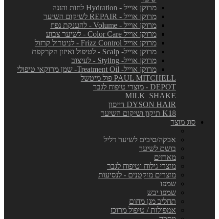
מרוקן אוייל - Hydration לחות והזנה
מרוקן אוייל - REPAIR לשיקום השיער
מרוקן אוייל - Volume - להענקת נפח
מרוקן אוייל Color Care - לשיער צבוע
מרוקן אוייל Frizz Control - לניטרול קרזול
מרוקן אוייל- Scalp - לטיפול ואיזון הקרקפת
מרוקן אוייל- Styling - לעיצוב
מרוקן אוייל- Treatment Oil- שמן מרוקאי טיפולי
PAUL MITCHELL פול מיטשל
DEPOT - מוצרי טיפוח לגבר
MILK_SHAKE
DYSON HAIR דייסון
K18 תיקון ושיקום השיער
סוג מוצר
אבקה/סיבים לשיער דליל
בושם לשיער
מארזים
מוצרי גילוח וטיפוח לגבר
מוצרים מוקטנים - לנסיעות
שמפו
שמפו יבש
תחליב מגן מחום
אמפולות / טיפול מרוכז
מסכה