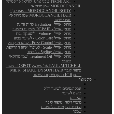
TECNI ART טכני ארט- לוריאל פרופסיונל
MOROCCANOIL שמן מרוקאי
MOROCCANOIL BODY - מוצרי גוף
MOROCCANOIL HAIR שמן מרוקאי-
מוצרי שיער
מרוקן אוייל - Hydration לחות והזנה
מרוקן אוייל - REPAIR לשיקום השיער
מרוקן אוייל - Volume - להענקת נפח
מרוקן אוייל Color Care - לשיער צבוע
מרוקן אוייל Frizz Control - לניטרול קרזול
מרוקן אוייל- Scalp - לטיפול ואיזון הקרקפת
מרוקן אוייל- Styling - לעיצוב
מרוקן אוייל- Treatment Oil- שמן מרוקאי
טיפולי
PAUL MITCHELL פול מיטשל
DEPOT - מוצרי
טיפוח לגבר
DYSON HAIR
MILK_SHAKE
דייסון
K18 תיקון ושיקום השיער
סוג מוצר
אבקה/סיבים לשיער דליל
בושם לשיער
מארזים
מוצרי גילוח וטיפוח לגבר
מוצרים מוקטנים - לנסיעות
שמפו