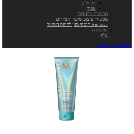
תלתלים
אפור
מבצעים מיוחדים
מכשירי עיצוב שיער ואביזרים
Rinnova תוספי מזון לחיזוק השיער
המספרה
בלוג
0 פריט\ים - ₪0.00