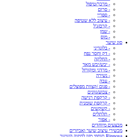
- מרכך/טיפול
- סרום
- ספריי
- עיצוב ללא שטיפה
- קרם/ג'ל
- שמן
- מוס
סוג שיער
- בלונדיני
- דק וחסר נפח
- החלקה
- יבש/יבש מאד
- מרדני ומקורזל
- נשירה
- עבה
- פגום /קצוות מפוצלים
- צבוע/גוונים
- קרקפת רגישה
- קרקפת שומנית
- קשקשים
- תלתלים
- אפור
מבצעים מיוחדים
מכשירי עיצוב שיער ואביזרים
Rinnova תוספי מזון לחיזוק השיער