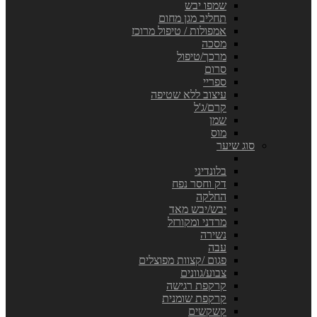
שמפו יבש
תחליב מגן מחום
אמפולות / טיפול מרוכז
מסכה
מרכך/טיפול
סרום
ספריי
עיצוב ללא שטיפה
קרם/ג'ל
שמן
מוס
סוג שיער
בלונדיני
דק וחסר נפח
החלקה
יבש/יבש מאד
מרדני ומקורזל
נשירה
עבה
פגום /קצוות מפוצלים
צבוע/גוונים
קרקפת רגישה
קרקפת שומנית
קשקשים