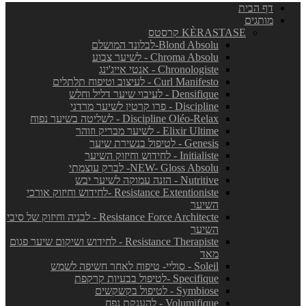
דף הבית
מותגים
KÈRASTASE קרסטס
Blond Absolu-לבלונד המושלם
Chroma Absolu - לשיער צבוע
Chronologiste - אנטי אייג'ינג
Curl Manifesto - לעיצוב וטיפוח תלתלים
Densifique - לעיבוי שיער דליל וחלש
Discipline - פרו קרטין לשיער מרדני
Discipline Oléo-Relax - לשליטה בשיער נפוח
Elixir Ultime - לשיער מבריק וזוהר
Genesis - לטיפול בנשירת שיער
Initialiste - לחידוש וחיזוק השיער
NEW- Gloss Absolu- לברק עוצמתי
Nutritive - הזנה עמוקה לשיער יבש
Resistance Extentioniste -לחידוש וחיזוק אורכי
השיער
Resistance Force Architecte - לבניה וחיזוק של סיבי
השיער
Resistance Therapiste - לחידוש ושיקום שיער פגום
מאד
Soleil - סוליי- טיפוח לאחר חשיפה לשמש
Specifique -לטיפול בבעיות קרקפת
Symbiose - לטיפול בקשקשים
Volumifique - להענקת נפח