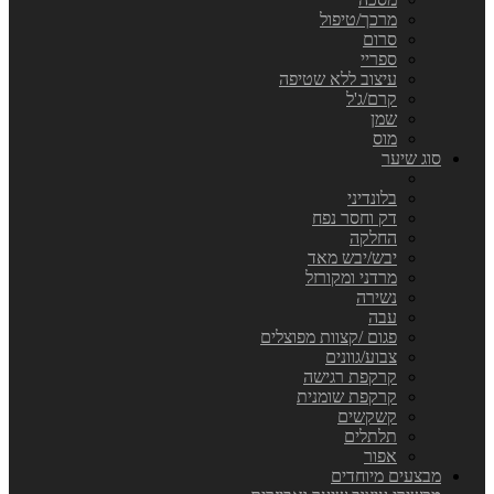
מרכך/טיפול
סרום
ספריי
עיצוב ללא שטיפה
קרם/ג'ל
שמן
מוס
סוג שיער
בלונדיני
דק וחסר נפח
החלקה
יבש/יבש מאד
מרדני ומקורזל
נשירה
עבה
פגום /קצוות מפוצלים
צבוע/גוונים
קרקפת רגישה
קרקפת שומנית
קשקשים
תלתלים
אפור
מבצעים מיוחדים