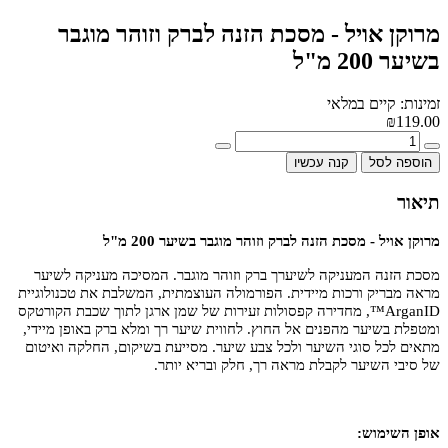
מרוקן אויל - מסכת הזנה לברק וזוהר מוגבר
בשיער 200 מ"ל
זמינות: קיים במלאי
₪119.00
הוספה לסל
קנה עכשיו
תיאור
מרוקן אויל - מסכת הזנה לברק וזוהר מוגבר בשיער 200 מ"ל
מסכת הזנה המעניקה לשיערך ברק וזוהר מוגבר. המסיכה מעניקה לשיער
מראה מבריק ורכות מיידית. הפורמולה העוצמתית, המשלבת את טכנולוגיית
ArganID™, מחדירה קפסולות זעירות של שמן ארגן לתוך שכבת הקורטקס
ומטפלת בשיער מהפנים אל החוץ. לחווית שיער רך ומלא ברק באופן מיידי,
מתאים לכל סוגי השיער ולכל צבע שיער. מסייעת בשיקום, החלקה ואיטום
של סיבי השיער לקבלת מראה רך, חלק ובריא יותר.
אופן השימוש: