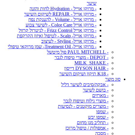
שיער
- מרוקן אוייל - Hydration לחות והזנה
- מרוקן אוייל - REPAIR לשיקום השיער
- מרוקן אוייל - Volume - להענקת נפח
- מרוקן אוייל Color Care - לשיער צבוע
- מרוקן אוייל Frizz Control - לניטרול קרזול
- מרוקן אוייל- Scalp - לטיפול ואיזון הקרקפת
- מרוקן אוייל- Styling - לעיצוב
- מרוקן אוייל- Treatment Oil- שמן מרוקאי טיפולי
- PAUL MITCHELL פול מיטשל
- DEPOT - מוצרי טיפוח לגבר
- MILK_SHAKE
- DYSON HAIR דייסון
- K18 תיקון ושיקום השיער
סוג מוצר
- אבקה/סיבים לשיער דליל
- בושם לשיער
- מארזים
- מוצרי גילוח וטיפוח לגבר
- מוצרים מוקטנים - לנסיעות
- שמפו
- שמפו יבש
- תחליב מגן מחום
- אמפולות / טיפול מרוכז
- מסכה