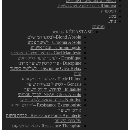
מכשירי עיצוב שיער ואביזרים
Rinnova תוספי מזון לחיזוק השיער
המספרה
בלוג
עוד...
מותגים
KÈRASTASE קרסטס
Blond Absolu-לבלונד המושלם
Chroma Absolu - לשיער צבוע
Chronologiste - אנטי אייג'ינג
Curl Manifesto - לעיצוב וטיפוח תלתלים
Densifique - לעיבוי שיער דליל וחלש
Discipline - פרו קרטין לשיער מרדני
Discipline Oléo-Relax - לשליטה בשיער
נפוח
Elixir Ultime - לשיער מבריק וזוהר
Genesis - לטיפול בנשירת שיער
Initialiste - לחידוש וחיזוק השיער
NEW- Gloss Absolu- לברק עוצמתי
Nutritive - הזנה עמוקה לשיער יבש
Resistance Extentioniste -לחידוש וחיזוק
אורכי השיער
Resistance Force Architecte - לבניה וחיזוק
של סיבי השיער
Resistance Therapiste - לחידוש ושיקום