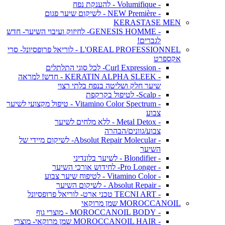
- Volumifique - להענקת נפח
- NEW Première - לשיקום שיער פגום
KERASTASE MEN
- GENESIS HOMME- לחיזוק ועיבוי השיער- חדש
לגברים!
L'OREAL PROFESSIONNEL - לוריאל פרופסיונל- סרי
אקספרט
- Curl Expression- לכל סוגי התלתלים
- KERATIN ALPHA SLEEK - חדש! למראה
שיער חלק ושליטה בנפח בלתי רצוי
- Scalp- לטיפול בקרקפת
- Vitamino Color Spectrum - טיפול מקצועי לשיער
צבוע
- Metal Detox - ללא מלחים לשיער
צבוע/גוונים/הבהרה
- Absolut Repair Molecular- לשיקום מיידי של
השיער
- Blondifier - לשיער בלונדיני
- Pro Longer- לחידוש אורכי השיער
- Vitamino Color - לטיפוח שיער צבוע
- Absolut Repair - לשיקום השיער
- TECNI ART טכני ארט- לוריאל פרופסיונל
MOROCCANOIL שמן מרוקאי
- MOROCCANOIL BODY - מוצרי גוף
- MOROCCANOIL HAIR שמן מרוקאי- מוצרי