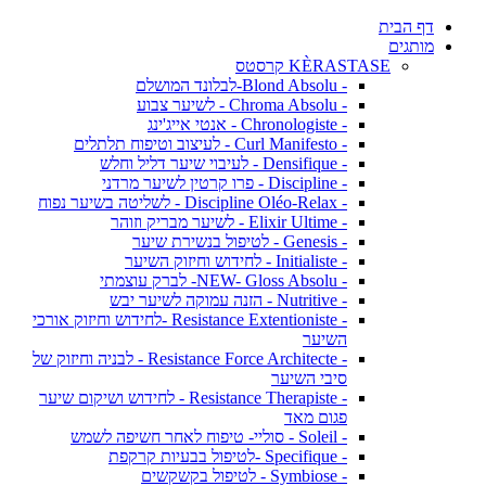
דף הבית
מותגים
KÈRASTASE קרסטס
- Blond Absolu-לבלונד המושלם
- Chroma Absolu - לשיער צבוע
- Chronologiste - אנטי אייג'ינג
- Curl Manifesto - לעיצוב וטיפוח תלתלים
- Densifique - לעיבוי שיער דליל וחלש
- Discipline - פרו קרטין לשיער מרדני
- Discipline Oléo-Relax - לשליטה בשיער נפוח
- Elixir Ultime - לשיער מבריק וזוהר
- Genesis - לטיפול בנשירת שיער
- Initialiste - לחידוש וחיזוק השיער
- NEW- Gloss Absolu- לברק עוצמתי
- Nutritive - הזנה עמוקה לשיער יבש
- Resistance Extentioniste -לחידוש וחיזוק אורכי
השיער
- Resistance Force Architecte - לבניה וחיזוק של
סיבי השיער
- Resistance Therapiste - לחידוש ושיקום שיער
פגום מאד
- Soleil - סוליי- טיפוח לאחר חשיפה לשמש
- Specifique -לטיפול בבעיות קרקפת
- Symbiose - לטיפול בקשקשים