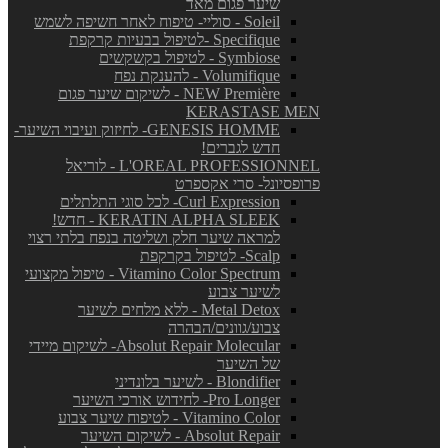
שיער פגום מאד
Soleil - סוליי- טיפוח לאחר חשיפה לשמש
Specifique -לטיפול בבעיות קרקפת
Symbiose - לטיפול בקשקשים
Volumifique - להענקת נפח
NEW Première - לשיקום שיער פגום
KERASTASE MEN
GENESIS HOMME- לחיזוק ועיבוי השיער-
חדש לגברים!
L'OREAL PROFESSIONNEL - לוריאל
פרופסיונל- סרי אקספרט
Curl Expression- לכל סוגי התלתלים
KERATIN ALPHA SLEEK - חדש!
למראה שיער חלק ושליטה בנפח בלתי רצוי
Scalp- לטיפול בקרקפת
Vitamino Color Spectrum - טיפול מקצועי
לשיער צבוע
Metal Detox - ללא מלחים לשיער
צבוע/גוונים/הבהרה
Absolut Repair Molecular- לשיקום מיידי
של השיער
Blondifier - לשיער בלונדיני
Pro Longer- לחידוש אורכי השיער
Vitamino Color - לטיפוח שיער צבוע
Absolut Repair - לשיקום השיער