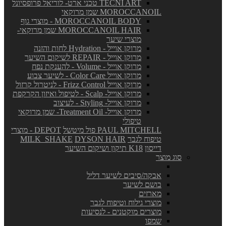
TECNI ART טכני ארט- לוריאל פרופסיונל
MOROCCANOIL שמן מרוקאי
MOROCCANOIL BODY - מוצרי גוף
MOROCCANOIL HAIR שמן מרוקאי-
מוצרי שיער
מרוקן אוייל - Hydration לחות והזנה
מרוקן אוייל - REPAIR לשיקום השיער
מרוקן אוייל - Volume - להענקת נפח
מרוקן אוייל Color Care - לשיער צבוע
מרוקן אוייל Frizz Control - לניטרול קרזול
מרוקן אוייל- Scalp - לטיפול ואיזון הקרקפת
מרוקן אוייל- Styling - לעיצוב
מרוקן אוייל- Treatment Oil- שמן מרוקאי
טיפולי
PAUL MITCHELL פול מיטשל
DEPOT - מוצרי
טיפוח לגבר
DYSON HAIR
MILK_SHAKE
דייסון
K18 תיקון ושיקום השיער
סוג מוצר
אבקה/סיבים לשיער דליל
בושם לשיער
מארזים
מוצרי גילוח וטיפוח לגבר
מוצרים מוקטנים - לנסיעות
שמפו