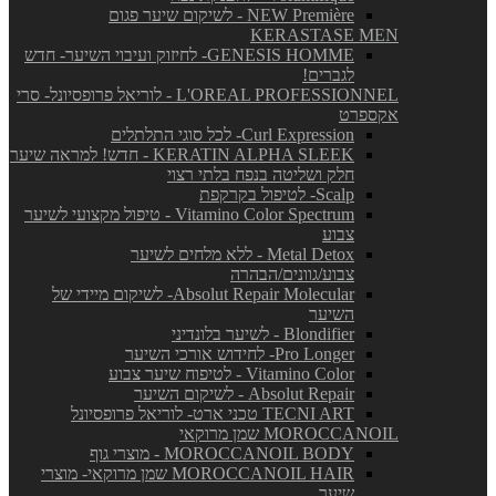
NEW Première - לשיקום שיער פגום
KERASTASE MEN
GENESIS HOMME- לחיזוק ועיבוי השיער- חדש
לגברים!
L'OREAL PROFESSIONNEL - לוריאל פרופסיונל- סרי
אקספרט
Curl Expression- לכל סוגי התלתלים
KERATIN ALPHA SLEEK - חדש! למראה שיער
חלק ושליטה בנפח בלתי רצוי
Scalp- לטיפול בקרקפת
Vitamino Color Spectrum - טיפול מקצועי לשיער
צבוע
Metal Detox - ללא מלחים לשיער
צבוע/גוונים/הבהרה
Absolut Repair Molecular- לשיקום מיידי של
השיער
Blondifier - לשיער בלונדיני
Pro Longer- לחידוש אורכי השיער
Vitamino Color - לטיפוח שיער צבוע
Absolut Repair - לשיקום השיער
TECNI ART טכני ארט- לוריאל פרופסיונל
MOROCCANOIL שמן מרוקאי
MOROCCANOIL BODY - מוצרי גוף
MOROCCANOIL HAIR שמן מרוקאי- מוצרי
שיער