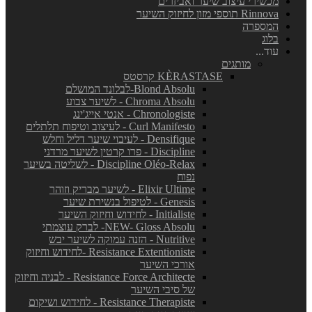
מכשירי עיצוב שיער ואביזרים
Rinnova תוספי מזון לחיזוק השיער
המספרה
בלוג
עוד...
מותגים
KÈRASTASE קרסטס
Blond Absolu-לבלונד המושלם
Chroma Absolu - לשיער צבוע
Chronologiste - אנטי אייג'ינג
Curl Manifesto - לעיצוב וטיפוח תלתלים
Densifique - לעיבוי שיער דליל וחלש
Discipline - פרו קרטין לשיער מרדני
Discipline Oléo-Relax - לשליטה בשיער
נפוח
Elixir Ultime - לשיער מבריק וזוהר
Genesis - לטיפול בנשירת שיער
Initialiste - לחידוש וחיזוק השיער
NEW- Gloss Absolu- לברק עוצמתי
Nutritive - הזנה עמוקה לשיער יבש
Resistance Extentioniste -לחידוש וחיזוק
אורכי השיער
Resistance Force Architecte - לבניה וחיזוק
של סיבי השיער
Resistance Therapiste - לחידוש ושיקום