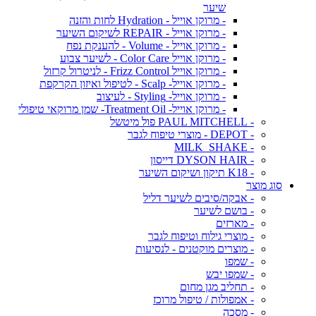
שיער
- מרוקן אוייל - Hydration לחות והזנה
- מרוקן אוייל - REPAIR לשיקום השיער
- מרוקן אוייל - Volume - להענקת נפח
- מרוקן אוייל Color Care - לשיער צבוע
- מרוקן אוייל Frizz Control - לניטרול קרזול
- מרוקן אוייל- Scalp - לטיפול ואיזון הקרקפת
- מרוקן אוייל- Styling - לעיצוב
- מרוקן אוייל- Treatment Oil- שמן מרוקאי טיפולי
- PAUL MITCHELL פול מיטשל
- DEPOT - מוצרי טיפוח לגבר
- MILK_SHAKE
- DYSON HAIR דייסון
- K18 תיקון ושיקום השיער
סוג מוצר
- אבקה/סיבים לשיער דליל
- בושם לשיער
- מארזים
- מוצרי גילוח וטיפוח לגבר
- מוצרים מוקטנים - לנסיעות
- שמפו
- שמפו יבש
- תחליב מגן מחום
- אמפולות / טיפול מרוכז
- מסכה