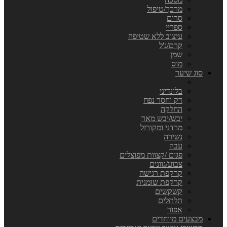
מרכך/טיפול
סרום
ספריי
עיצוב ללא שטיפה
קרם/ג'ל
שמן
מוס
סוג שיער
בלונדיני
דק וחסר נפח
החלקה
יבש/יבש מאד
מרדני ומקורזל
נשירה
עבה
פגום /קצוות מפוצלים
צבוע/גוונים
קרקפת רגישה
קרקפת שומנית
קשקשים
תלתלים
אפור
מבצעים מיוחדים