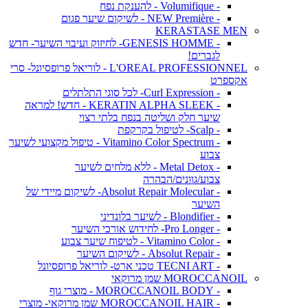
- Volumifique - להענקת נפח
- NEW Première - לשיקום שיער פגום
KERASTASE MEN
- GENESIS HOMME- לחיזוק ועיבוי השיער- חדש
לגברים!
L'OREAL PROFESSIONNEL - לוריאל פרופסיונל- סרי
אקספרט
- Curl Expression- לכל סוגי התלתלים
- KERATIN ALPHA SLEEK - חדש! למראה
שיער חלק ושליטה בנפח בלתי רצוי
- Scalp- לטיפול בקרקפת
- Vitamino Color Spectrum - טיפול מקצועי לשיער
צבוע
- Metal Detox - ללא מלחים לשיער
צבוע/גוונים/הבהרה
- Absolut Repair Molecular- לשיקום מיידי של
השיער
- Blondifier - לשיער בלונדיני
- Pro Longer- לחידוש אורכי השיער
- Vitamino Color - לטיפוח שיער צבוע
- Absolut Repair - לשיקום השיער
- TECNI ART טכני ארט- לוריאל פרופסיונל
MOROCCANOIL שמן מרוקאי
- MOROCCANOIL BODY - מוצרי גוף
- MOROCCANOIL HAIR שמן מרוקאי- מוצרי