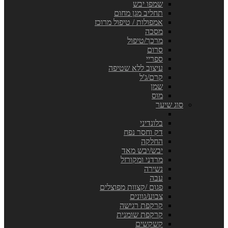
שמפו יבש
תחליב מגן מחום
אמפולות / טיפול מרוכז
מסכה
מרכך/טיפול
סרום
ספריי
עיצוב ללא שטיפה
קרם/ג'ל
שמן
מוס
סוג שיער
בלונדיני
דק וחסר נפח
החלקה
יבש/יבש מאד
מרדני ומקורזל
נשירה
עבה
פגום /קצוות מפוצלים
צבוע/גוונים
קרקפת רגישה
קרקפת שומנית
קשקשים