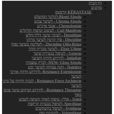
דף הבית
מותגים
KÈRASTASE קרסטס
Blond Absolu-לבלונד המושלם
Chroma Absolu - לשיער צבוע
Chronologiste - אנטי אייג'ינג
Curl Manifesto - לעיצוב וטיפוח תלתלים
Densifique - לעיבוי שיער דליל וחלש
Discipline - פרו קרטין לשיער מרדני
Discipline Oléo-Relax - לשליטה בשיער נפוח
Elixir Ultime - לשיער מבריק וזוהר
Genesis - לטיפול בנשירת שיער
Initialiste - לחידוש וחיזוק השיער
NEW- Gloss Absolu- לברק עוצמתי
Nutritive - הזנה עמוקה לשיער יבש
Resistance Extentioniste -לחידוש וחיזוק אורכי
השיער
Resistance Force Architecte - לבניה וחיזוק של סיבי
השיער
Resistance Therapiste - לחידוש ושיקום שיער פגום
מאד
Soleil - סוליי- טיפוח לאחר חשיפה לשמש
Specifique -לטיפול בבעיות קרקפת
Symbiose - לטיפול בקשקשים
Volumifique - להענקת נפח