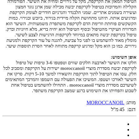
הטיפול המאזן את הקרקפת, מקל על גירויים ומחיה את השיער. הפורמולה
הקלילה והמרוכזת בטיפול לקרקפת יבשה מכילה שמן ארגן נוגד חמצון
ועשירה בשמנים אתריים. שמני הלבנדר והגרניום חודרים לעומק הקרקפת
ומרגיעים אותה. תיהנו מתחושת הקלה מיידית בגירוד, ביובש ובגירוי. כמות
הקשקשים פוחתת וזרימת הדם לקרקפת משתפרת משמעותית. השיער הוא
המרוויח העיקרי מהטיפול ובסוף הטיפול הוא יהיה בריא, מלא חיוניות וברק.
טיפול בקרקפת יבשה מתאים במיוחד לקרקפות הרגישות לצבע לשיער.
מומלץ מאוד להשתמש בו לפני כל צביעה, להגנה על עור הקרקפת ולמניעת
גירויים. כמו כן הוא מקל ומרגיע קרקפת מתוחה לאחר הסרת תוספות שיער.
אופן השימוש:
חלקו את השיער לארבעה חלקים שווים וטפטפו 3-6 טיפות של טיפול
לקרקפת יבשה מסדרת מוצרי moroccanoil ישירות על הקרקפת ומסביב לכל
חלק. עסו את הטיפול לתוך הקרקפת והשאירו למשך 5-10 דקות. סרקו את
השיער לאורכו ושטפו. המשיכו את הפעולה עם השמפו והמרכך המתאימים
לשיערכם מסדרת מוצרי moroccanoil . התחילו להשתמש בטיפול אחת
לשבוע והפחיתו את השימוש ברגע שמצב הקרקפת משתפר.
מותג:
MOROCCANOIL
דגם:
45 מ"ל