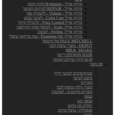
מרוקן אוייל - Hydration לחות והזנה
מרוקן אוייל - REPAIR לשיקום השיער
מרוקן אוייל - Volume - להענקת נפח
מרוקן אוייל Color Care - לשיער צבוע
מרוקן אוייל Frizz Control - לניטרול קרזול
מרוקן אוייל- Scalp - לטיפול ואיזון הקרקפת
מרוקן אוייל- Styling - לעיצוב
מרוקן אוייל- Treatment Oil- שמן מרוקאי טיפולי
PAUL MITCHELL פול מיטשל
DEPOT - מוצרי טיפוח לגבר
MILK_SHAKE
DYSON HAIR דייסון
K18 תיקון ושיקום השיער
סוג מוצר
אבקה/סיבים לשיער דליל
בושם לשיער
מארזים
מוצרי גילוח וטיפוח לגבר
מוצרים מוקטנים - לנסיעות
שמפו
שמפו יבש
תחליב מגן מחום
אמפולות / טיפול מרוכז
מסכה