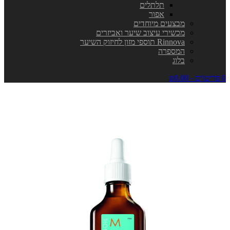
תלתלים
אפור
מבצעים מיוחדים
מכשירי עיצוב שיער ואביזרים
Rinnova תוספי מזון לחיזוק השיער
המספרה
בלוג
0 פריט\ים - ₪0.00