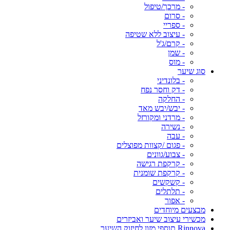
- מרכך/טיפול
- סרום
- ספריי
- עיצוב ללא שטיפה
- קרם/ג'ל
- שמן
- מוס
סוג שיער
- בלונדיני
- דק וחסר נפח
- החלקה
- יבש/יבש מאד
- מרדני ומקורזל
- נשירה
- עבה
- פגום /קצוות מפוצלים
- צבוע/גוונים
- קרקפת רגישה
- קרקפת שומנית
- קשקשים
- תלתלים
- אפור
מבצעים מיוחדים
מכשירי עיצוב שיער ואביזרים
Rinnova תוספי מזון לחיזוק השיער