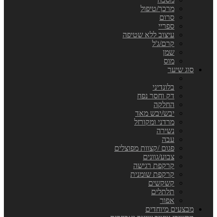
מרכך/טיפול
סרום
ספריי
עיצוב ללא שטיפה
קרם/ג'ל
שמן
מוס
סוג שיער
בלונדיני
דק וחסר נפח
החלקה
יבש/יבש מאד
מרדני ומקורזל
נשירה
עבה
פגום /קצוות מפוצלים
צבוע/גוונים
קרקפת רגישה
קרקפת שומנית
קשקשים
תלתלים
אפור
מבצעים מיוחדים