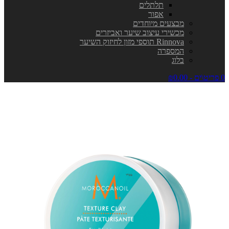
תלתלים
אפור
מבצעים מיוחדים
מכשירי עיצוב שיער ואביזרים
Rinnova תוספי מזון לחיזוק השיער
המספרה
בלוג
0 פריט\ים - ₪0.00