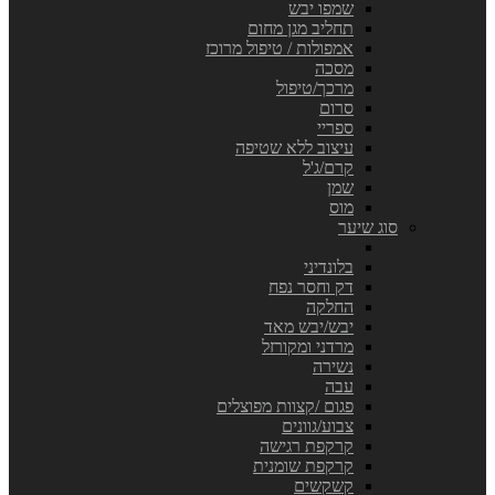
שמפו יבש
תחליב מגן מחום
אמפולות / טיפול מרוכז
מסכה
מרכך/טיפול
סרום
ספריי
עיצוב ללא שטיפה
קרם/ג'ל
שמן
מוס
סוג שיער
בלונדיני
דק וחסר נפח
החלקה
יבש/יבש מאד
מרדני ומקורזל
נשירה
עבה
פגום /קצוות מפוצלים
צבוע/גוונים
קרקפת רגישה
קרקפת שומנית
קשקשים