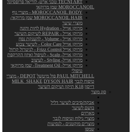
TECNI ART טכני ארט- לוריאל פרופסיונל
MOROCCANOIL שמן מרוקאי
MOROCCANOIL BODY - מוצרי גוף
MOROCCANOIL HAIR שמן מרוקאי-
מוצרי שיער
מרוקן אוייל - Hydration לחות והזנה
מרוקן אוייל - REPAIR לשיקום השיער
מרוקן אוייל - Volume - להענקת נפח
מרוקן אוייל Color Care - לשיער צבוע
מרוקן אוייל Frizz Control - לניטרול קרזול
מרוקן אוייל- Scalp - לטיפול ואיזון הקרקפת
מרוקן אוייל- Styling - לעיצוב
מרוקן אוייל- Treatment Oil- שמן מרוקאי
טיפולי
PAUL MITCHELL פול מיטשל
DEPOT - מוצרי
טיפוח לגבר
DYSON HAIR
MILK_SHAKE
דייסון
K18 תיקון ושיקום השיער
סוג מוצר
אבקה/סיבים לשיער דליל
בושם לשיער
מארזים
מוצרי גילוח וטיפוח לגבר
מוצרים מוקטנים - לנסיעות
שמפו