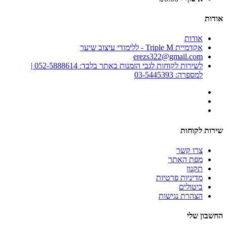
אודות
אודות
אקדמיית Triple M - ללימודי עיצוב שיער
erezs322@gmail.com
לשירות לקוחות לגבי הזמנות באתר בלבד: 052-5888614 |
למספרה: 03-5445393
שירות לקוחות
צרו קשר
מפת האתר
תקנון
מדיניות פרטיות
ביטולים
הצהרת נגישות
החשבון שלי