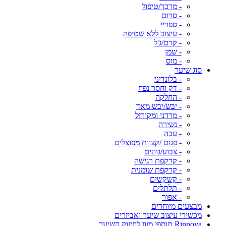
- מרכך/טיפול
- סרום
- ספריי
- עיצוב ללא שטיפה
- קרם/ג'ל
- שמן
- מוס
סוג שיער
- בלונדיני
- דק וחסר נפח
- החלקה
- יבש/יבש מאד
- מרדני ומקורזל
- נשירה
- עבה
- פגום /קצוות מפוצלים
- צבוע/גוונים
- קרקפת רגישה
- קרקפת שומנית
- קשקשים
- תלתלים
- אפור
מבצעים מיוחדים
מכשירי עיצוב שיער ואביזרים
Rinnova תוספי מזון לחיזוק השיער