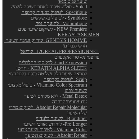
שיער פגום מאד
Soleil - סוליי- טיפוח לאחר חשיפה לשמש
Specifique -לטיפול בבעיות קרקפת
Symbiose - לטיפול בקשקשים
Volumifique - להענקת נפח
NEW Première - לשיקום שיער פגום
KERASTASE MEN
GENESIS HOMME- לחיזוק ועיבוי השיער-
חדש לגברים!
L'OREAL PROFESSIONNEL - לוריאל
פרופסיונל- סרי אקספרט
Curl Expression- לכל סוגי התלתלים
KERATIN ALPHA SLEEK - חדש!
למראה שיער חלק ושליטה בנפח בלתי רצוי
Scalp- לטיפול בקרקפת
Vitamino Color Spectrum - טיפול מקצועי
לשיער צבוע
Metal Detox - ללא מלחים לשיער
צבוע/גוונים/הבהרה
Absolut Repair Molecular- לשיקום מיידי
של השיער
Blondifier - לשיער בלונדיני
Pro Longer- לחידוש אורכי השיער
Vitamino Color - לטיפוח שיער צבוע
Absolut Repair - לשיקום השיער