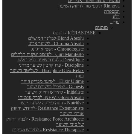
מכשירי עיצוב שיער ואביזרים
Rinnova תוספי מזון לחיזוק השיער
המספרה
בלוג
עוד...
מותגים
KÈRASTASE קרסטס
Blond Absolu-לבלונד המושלם
Chroma Absolu - לשיער צבוע
Chronologiste - אנטי אייג'ינג
Curl Manifesto - לעיצוב וטיפוח תלתלים
Densifique - לעיבוי שיער דליל וחלש
Discipline - פרו קרטין לשיער מרדני
Discipline Oléo-Relax - לשליטה בשיער
נפוח
Elixir Ultime - לשיער מבריק וזוהר
Genesis - לטיפול בנשירת שיער
Initialiste - לחידוש וחיזוק השיער
NEW- Gloss Absolu- לברק עוצמתי
Nutritive - הזנה עמוקה לשיער יבש
Resistance Extentioniste -לחידוש וחיזוק
אורכי השיער
Resistance Force Architecte - לבניה וחיזוק
של סיבי השיער
Resistance Therapiste - לחידוש ושיקום