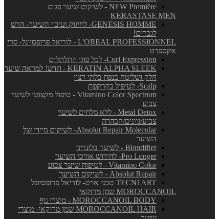
NEW Première - לשיקום שיער פגום
KERASTASE MEN
GENESIS HOMME- לחיזוק ועיבוי השיער- חדש
לגברים!
L'OREAL PROFESSIONNEL - לוריאל פרופסיונל- סרי
אקספרט
Curl Expression- לכל סוגי התלתלים
KERATIN ALPHA SLEEK - חדש! למראה שיער
חלק ושליטה בנפח בלתי רצוי
Scalp- לטיפול בקרקפת
Vitamino Color Spectrum - טיפול מקצועי לשיער
צבוע
Metal Detox - ללא מלחים לשיער
צבוע/גוונים/הבהרה
Absolut Repair Molecular- לשיקום מיידי של
השיער
Blondifier - לשיער בלונדיני
Pro Longer- לחידוש אורכי השיער
Vitamino Color - לטיפוח שיער צבוע
Absolut Repair - לשיקום השיער
TECNI ART טכני ארט- לוריאל פרופסיונל
MOROCCANOIL שמן מרוקאי
MOROCCANOIL BODY - מוצרי גוף
MOROCCANOIL HAIR שמן מרוקאי- מוצרי
שיער