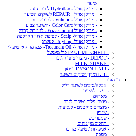
שיער
- מרוקן אוייל - Hydration לחות והזנה
- מרוקן אוייל - REPAIR לשיקום השיער
- מרוקן אוייל - Volume - להענקת נפח
- מרוקן אוייל Color Care - לשיער צבוע
- מרוקן אוייל Frizz Control - לניטרול קרזול
- מרוקן אוייל- Scalp - לטיפול ואיזון הקרקפת
- מרוקן אוייל- Styling - לעיצוב
- מרוקן אוייל- Treatment Oil- שמן מרוקאי טיפולי
- PAUL MITCHELL פול מיטשל
- DEPOT - מוצרי טיפוח לגבר
- MILK_SHAKE
- DYSON HAIR דייסון
- K18 תיקון ושיקום השיער
סוג מוצר
- אבקה/סיבים לשיער דליל
- בושם לשיער
- מארזים
- מוצרי גילוח וטיפוח לגבר
- מוצרים מוקטנים - לנסיעות
- שמפו
- שמפו יבש
- תחליב מגן מחום
- אמפולות / טיפול מרוכז
- מסכה