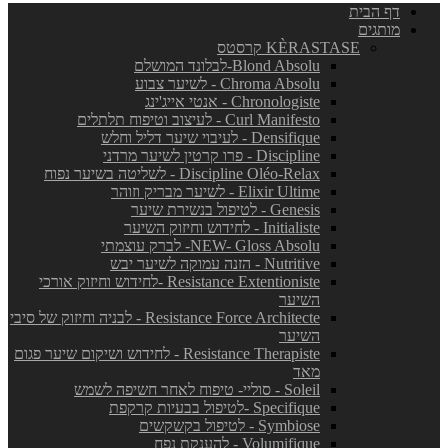
דף הבית
מותגים
KÈRASTASE קרסטס
Blond Absolu-לבלונד המושלם
Chroma Absolu - לשיער צבוע
Chronologiste - אנטי אייג'ינג
Curl Manifesto - לעיצוב וטיפוח תלתלים
Densifique - לעיבוי שיער דליל וחלש
Discipline - פרו קרטין לשיער מרדני
Discipline Oléo-Relax - לשליטה בשיער נפוח
Elixir Ultime - לשיער מבריק וזוהר
Genesis - לטיפול בנשירת שיער
Initialiste - לחידוש וחיזוק השיער
NEW- Gloss Absolu- לברק עוצמתי
Nutritive - הזנה עמוקה לשיער יבש
Resistance Extentioniste -לחידוש וחיזוק אורכי
השיער
Resistance Force Architecte - לבניה וחיזוק של סיבי
השיער
Resistance Therapiste - לחידוש ושיקום שיער פגום
מאד
Soleil - סוליי- טיפוח לאחר חשיפה לשמש
Specifique -לטיפול בבעיות קרקפת
Symbiose - לטיפול בקשקשים
Volumifique - להענקת נפח