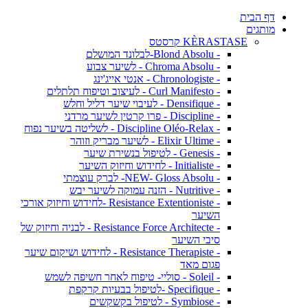
דף הבית
מותגים
KÈRASTASE קרסטס
- Blond Absolu-לבלונד המושלם
- Chroma Absolu - לשיער צבוע
- Chronologiste - אנטי אייג'ינג
- Curl Manifesto - לעיצוב וטיפוח תלתלים
- Densifique - לעיבוי שיער דליל וחלש
- Discipline - פרו קרטין לשיער מרדני
- Discipline Oléo-Relax - לשליטה בשיער נפוח
- Elixir Ultime - לשיער מבריק וזוהר
- Genesis - לטיפול בנשירת שיער
- Initialiste - לחידוש וחיזוק השיער
- NEW- Gloss Absolu- לברק עוצמתי
- Nutritive - הזנה עמוקה לשיער יבש
- Resistance Extentioniste -לחידוש וחיזוק אורכי
השיער
- Resistance Force Architecte - לבניה וחיזוק של
סיבי השיער
- Resistance Therapiste - לחידוש ושיקום שיער
פגום מאד
- Soleil - סוליי- טיפוח לאחר חשיפה לשמש
- Specifique -לטיפול בבעיות קרקפת
- Symbiose - לטיפול בקשקשים