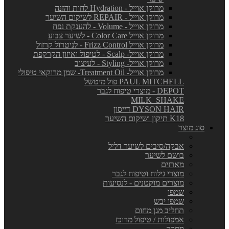
מרוקן אוייל - Hydration לחות והזנה
מרוקן אוייל - REPAIR לשיקום השיער
מרוקן אוייל - Volume - להענקת נפח
מרוקן אוייל Color Care - לשיער צבוע
מרוקן אוייל Frizz Control - לניטרול קרזול
מרוקן אוייל- Scalp - לטיפול ואיזון הקרקפת
מרוקן אוייל- Styling - לעיצוב
מרוקן אוייל- Treatment Oil- שמן מרוקאי טיפולי
PAUL MITCHELL פול מיטשל
DEPOT - מוצרי טיפוח לגבר
MILK_SHAKE
DYSON HAIR דייסון
K18 תיקון ושיקום השיער
סוג מוצר
אבקה/סיבים לשיער דליל
בושם לשיער
מארזים
מוצרי גילוח וטיפוח לגבר
מוצרים מוקטנים - לנסיעות
שמפו
שמפו יבש
תחליב מגן מחום
אמפולות / טיפול מרוכז
מסכה