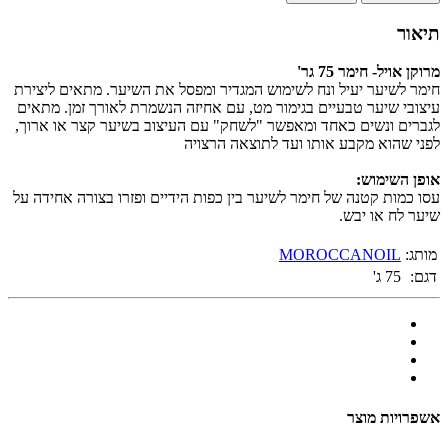
תיאור
מרוקן אויל- חימר 75 גר'
חימר לשיער יעיל ונח לשימוש המגדיר ומפסל את השיער. מתאים ליצירת
עיצובי שיער טבעיים בגימור מט, עם אחיזה הנשמרת לאורך זמן. מתאים
לגברים ונשים כאחד ומאפשר "לשחק" עם העיצוב בשיער קצר או ארוך,
לפני שהוא מקבע אותו ועד לתוצאה הרצויה
אופן השימוש:
עסו כמות קטנה של חימר לשיער בין כפות הידיים ופזרו בצורה אחידה על
שיער לח או יבש.
מותג:
MOROCCANOIL
דגם:
75 ג'
אשפרויות מוצר