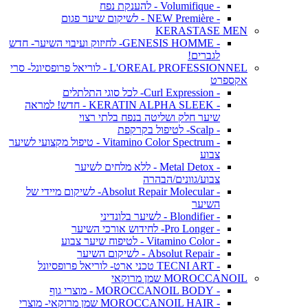
- Volumifique - להענקת נפח
- NEW Première - לשיקום שיער פגום
KERASTASE MEN
- GENESIS HOMME- לחיזוק ועיבוי השיער- חדש
לגברים!
L'OREAL PROFESSIONNEL - לוריאל פרופסיונל- סרי
אקספרט
- Curl Expression- לכל סוגי התלתלים
- KERATIN ALPHA SLEEK - חדש! למראה
שיער חלק ושליטה בנפח בלתי רצוי
- Scalp- לטיפול בקרקפת
- Vitamino Color Spectrum - טיפול מקצועי לשיער
צבוע
- Metal Detox - ללא מלחים לשיער
צבוע/גוונים/הבהרה
- Absolut Repair Molecular- לשיקום מיידי של
השיער
- Blondifier - לשיער בלונדיני
- Pro Longer- לחידוש אורכי השיער
- Vitamino Color - לטיפוח שיער צבוע
- Absolut Repair - לשיקום השיער
- TECNI ART טכני ארט- לוריאל פרופסיונל
MOROCCANOIL שמן מרוקאי
- MOROCCANOIL BODY - מוצרי גוף
- MOROCCANOIL HAIR שמן מרוקאי- מוצרי