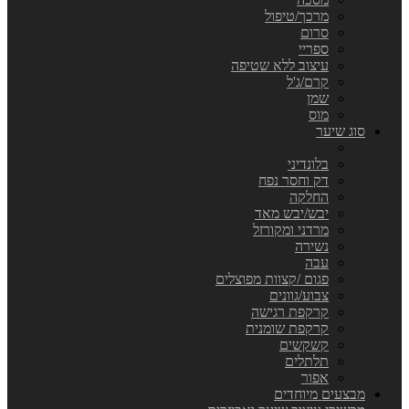
מרכך/טיפול
סרום
ספריי
עיצוב ללא שטיפה
קרם/ג'ל
שמן
מוס
סוג שיער
בלונדיני
דק וחסר נפח
החלקה
יבש/יבש מאד
מרדני ומקורזל
נשירה
עבה
פגום /קצוות מפוצלים
צבוע/גוונים
קרקפת רגישה
קרקפת שומנית
קשקשים
תלתלים
אפור
מבצעים מיוחדים