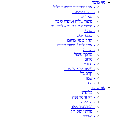
סוג מוצר
- אבקה/סיבים לשיער דליל
- בושם לשיער
- מארזים
- מוצרי גילוח וטיפוח לגבר
- מוצרים מוקטנים - לנסיעות
- שמפו
- שמפו יבש
- תחליב מגן מחום
- אמפולות / טיפול מרוכז
- מסכה
- מרכך/טיפול
- סרום
- ספריי
- עיצוב ללא שטיפה
- קרם/ג'ל
- שמן
- מוס
סוג שיער
- בלונדיני
- דק וחסר נפח
- החלקה
- יבש/יבש מאד
- מרדני ומקורזל
- נשירה