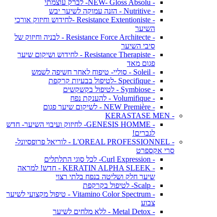
- NEW- Gloss Absolu- לברק עוצמתי
- Nutritive - הזנה עמוקה לשיער יבש
- Resistance Extentioniste -לחידוש וחיזוק אורכי
השיער
- Resistance Force Architecte - לבניה וחיזוק של
סיבי השיער
- Resistance Therapiste - לחידוש ושיקום שיער
פגום מאד
- Soleil - סוליי- טיפוח לאחר חשיפה לשמש
- Specifique -לטיפול בבעיות קרקפת
- Symbiose - לטיפול בקשקשים
- Volumifique - להענקת נפח
- NEW Première - לשיקום שיער פגום
- KERASTASE MEN
- GENESIS HOMME- לחיזוק ועיבוי השיער- חדש
לגברים!
- L'OREAL PROFESSIONNEL - לוריאל פרופסיונל-
סרי אקספרט
- Curl Expression- לכל סוגי התלתלים
- KERATIN ALPHA SLEEK - חדש! למראה
שיער חלק ושליטה בנפח בלתי רצוי
- Scalp- לטיפול בקרקפת
- Vitamino Color Spectrum - טיפול מקצועי לשיער
צבוע
- Metal Detox - ללא מלחים לשיער