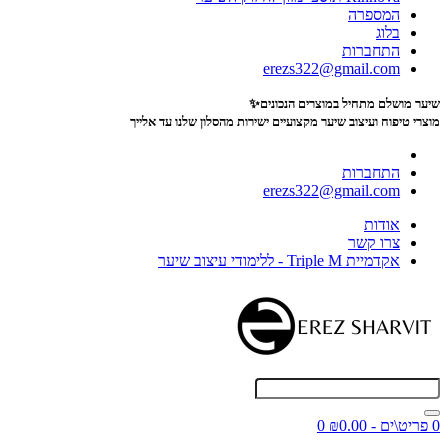
המספרה
בלוג
התחברות
erezs322@gmail.com
שיער מושלם מתחיל במוצרים הנכונים✨
מוצרי טיפוח ועיצוב שיער מקצועיים
ישירות מהסלון שלנו עד אלייך
התחברות
erezs322@gmail.com
אודות
צרו קשר
אקדמיית Triple M - ללימודי עיצוב שיער
0 פריט\ים - ₪0.00
0