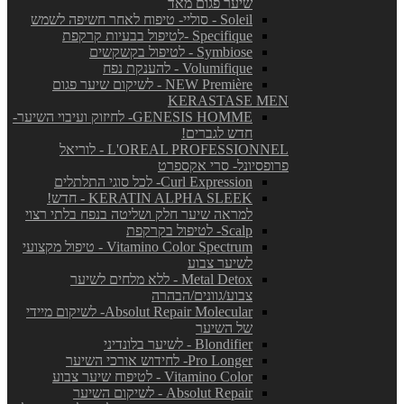
שיער פגום מאד
Soleil - סוליי- טיפוח לאחר חשיפה לשמש
Specifique -לטיפול בבעיות קרקפת
Symbiose - לטיפול בקשקשים
Volumifique - להענקת נפח
NEW Première - לשיקום שיער פגום
KERASTASE MEN
GENESIS HOMME- לחיזוק ועיבוי השיער-
חדש לגברים!
L'OREAL PROFESSIONNEL - לוריאל
פרופסיונל- סרי אקספרט
Curl Expression- לכל סוגי התלתלים
KERATIN ALPHA SLEEK - חדש!
למראה שיער חלק ושליטה בנפח בלתי רצוי
Scalp- לטיפול בקרקפת
Vitamino Color Spectrum - טיפול מקצועי
לשיער צבוע
Metal Detox - ללא מלחים לשיער
צבוע/גוונים/הבהרה
Absolut Repair Molecular- לשיקום מיידי
של השיער
Blondifier - לשיער בלונדיני
Pro Longer- לחידוש אורכי השיער
Vitamino Color - לטיפוח שיער צבוע
Absolut Repair - לשיקום השיער