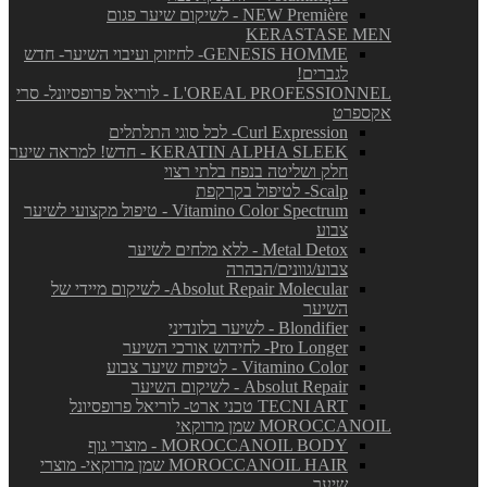
NEW Première - לשיקום שיער פגום
KERASTASE MEN
GENESIS HOMME- לחיזוק ועיבוי השיער- חדש
לגברים!
L'OREAL PROFESSIONNEL - לוריאל פרופסיונל- סרי
אקספרט
Curl Expression- לכל סוגי התלתלים
KERATIN ALPHA SLEEK - חדש! למראה שיער
חלק ושליטה בנפח בלתי רצוי
Scalp- לטיפול בקרקפת
Vitamino Color Spectrum - טיפול מקצועי לשיער
צבוע
Metal Detox - ללא מלחים לשיער
צבוע/גוונים/הבהרה
Absolut Repair Molecular- לשיקום מיידי של
השיער
Blondifier - לשיער בלונדיני
Pro Longer- לחידוש אורכי השיער
Vitamino Color - לטיפוח שיער צבוע
Absolut Repair - לשיקום השיער
TECNI ART טכני ארט- לוריאל פרופסיונל
MOROCCANOIL שמן מרוקאי
MOROCCANOIL BODY - מוצרי גוף
MOROCCANOIL HAIR שמן מרוקאי- מוצרי
שיער