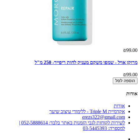
₪99.00
מרוקן אויל - שמפו משקם מעניק לחות ריפייר- 250 מ"ל
₪99.00
הוספה לסל
אודות
אודות
אקדמיית Triple M - ללימודי עיצוב שיער
erezs322@gmail.com
לשירות לקוחות לגבי הזמנות באתר בלבד: 052-5888614 |
למספרה: 03-5445393