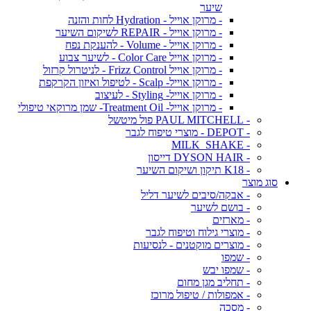
שיער
- מרוקן אוייל - Hydration לחות והזנה
- מרוקן אוייל - REPAIR לשיקום השיער
- מרוקן אוייל - Volume - להענקת נפח
- מרוקן אוייל Color Care - לשיער צבוע
- מרוקן אוייל Frizz Control - לניטרול קרזול
- מרוקן אוייל- Scalp - לטיפול ואיזון הקרקפת
- מרוקן אוייל- Styling - לעיצוב
- מרוקן אוייל- Treatment Oil- שמן מרוקאי טיפולי
- PAUL MITCHELL פול מיטשל
- DEPOT - מוצרי טיפוח לגבר
- MILK_SHAKE
- DYSON HAIR דייסון
- K18 תיקון ושיקום השיער
סוג מוצר
- אבקה/סיבים לשיער דליל
- בושם לשיער
- מארזים
- מוצרי גילוח וטיפוח לגבר
- מוצרים מוקטנים - לנסיעות
- שמפו
- שמפו יבש
- תחליב מגן מחום
- אמפולות / טיפול מרוכז
- מסכה