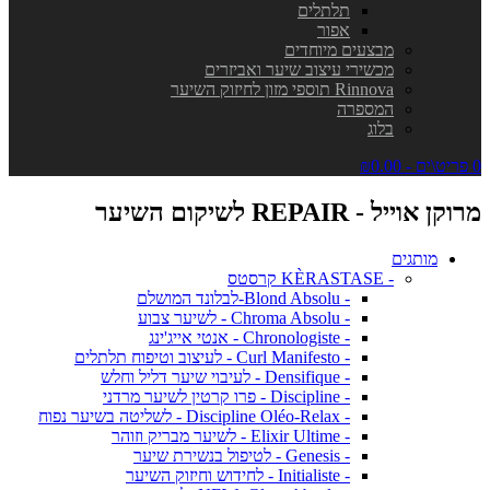
תלתלים
אפור
מבצעים מיוחדים
מכשירי עיצוב שיער ואביזרים
Rinnova תוספי מזון לחיזוק השיער
המספרה
בלוג
0 פריט\ים - ₪0.00
מרוקן אוייל - REPAIR לשיקום השיער
מותגים
- KÈRASTASE קרסטס
- Blond Absolu-לבלונד המושלם
- Chroma Absolu - לשיער צבוע
- Chronologiste - אנטי אייג'ינג
- Curl Manifesto - לעיצוב וטיפוח תלתלים
- Densifique - לעיבוי שיער דליל וחלש
- Discipline - פרו קרטין לשיער מרדני
- Discipline Oléo-Relax - לשליטה בשיער נפוח
- Elixir Ultime - לשיער מבריק וזוהר
- Genesis - לטיפול בנשירת שיער
- Initialiste - לחידוש וחיזוק השיער