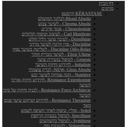
דף הבית
מותגים
KÈRASTASE קרסטס
Blond Absolu-לבלונד המושלם
Chroma Absolu - לשיער צבוע
Chronologiste - אנטי אייג'ינג
Curl Manifesto - לעיצוב וטיפוח תלתלים
Densifique - לעיבוי שיער דליל וחלש
Discipline - פרו קרטין לשיער מרדני
Discipline Oléo-Relax - לשליטה בשיער נפוח
Elixir Ultime - לשיער מבריק וזוהר
Genesis - לטיפול בנשירת שיער
Initialiste - לחידוש וחיזוק השיער
NEW- Gloss Absolu- לברק עוצמתי
Nutritive - הזנה עמוקה לשיער יבש
Resistance Extentioniste -לחידוש וחיזוק אורכי
השיער
Resistance Force Architecte - לבניה וחיזוק של סיבי
השיער
Resistance Therapiste - לחידוש ושיקום שיער פגום
מאד
Soleil - סוליי- טיפוח לאחר חשיפה לשמש
Specifique -לטיפול בבעיות קרקפת
Symbiose - לטיפול בקשקשים
Volumifique - להענקת נפח