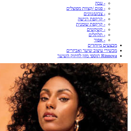
- עבה
- פגום /קצוות מפוצלים
- צבוע/גוונים
- קרקפת רגישה
- קרקפת שומנית
- קשקשים
- תלתלים
- אפור
מבצעים מיוחדים
מכשירי עיצוב שיער ואביזרים
Rinnova תוספי מזון לחיזוק השיער