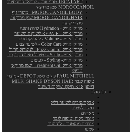
TECNI ART טכני ארט- לוריאל פרופסיונל
MOROCCANOIL שמן מרוקאי
MOROCCANOIL BODY - מוצרי גוף
MOROCCANOIL HAIR שמן מרוקאי-
מוצרי שיער
מרוקן אוייל - Hydration לחות והזנה
מרוקן אוייל - REPAIR לשיקום השיער
מרוקן אוייל - Volume - להענקת נפח
מרוקן אוייל Color Care - לשיער צבוע
מרוקן אוייל Frizz Control - לניטרול קרזול
מרוקן אוייל- Scalp - לטיפול ואיזון הקרקפת
מרוקן אוייל- Styling - לעיצוב
מרוקן אוייל- Treatment Oil- שמן מרוקאי
טיפולי
PAUL MITCHELL פול מיטשל
DEPOT - מוצרי
טיפוח לגבר
DYSON HAIR
MILK_SHAKE
דייסון
K18 תיקון ושיקום השיער
סוג מוצר
אבקה/סיבים לשיער דליל
בושם לשיער
מארזים
מוצרי גילוח וטיפוח לגבר
מוצרים מוקטנים - לנסיעות
שמפו