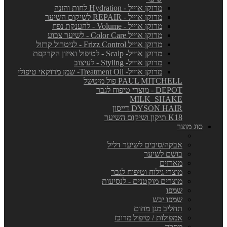
מרוקן אוייל - Hydration לחות והזנה
מרוקן אוייל - REPAIR לשיקום השיער
מרוקן אוייל - Volume - להענקת נפח
מרוקן אוייל Color Care - לשיער צבוע
מרוקן אוייל Frizz Control - לניטרול קרזול
מרוקן אוייל- Scalp - לטיפול ואיזון הקרקפת
מרוקן אוייל- Styling - לעיצוב
מרוקן אוייל- Treatment Oil- שמן מרוקאי טיפולי
PAUL MITCHELL פול מיטשל
DEPOT - מוצרי טיפוח לגבר
MILK_SHAKE
DYSON HAIR דייסון
K18 תיקון ושיקום השיער
סוג מוצר
אבקה/סיבים לשיער דליל
בושם לשיער
מארזים
מוצרי גילוח וטיפוח לגבר
מוצרים מוקטנים - לנסיעות
שמפו
שמפו יבש
תחליב מגן מחום
אמפולות / טיפול מרוכז
מסכה