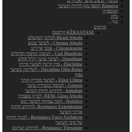
מכשירי עיצוב שיער ואביזרים
Rinnova תוספי מזון לחיזוק השיער
המספרה
בלוג
עוד...
מותגים
KÈRASTASE קרסטס
Blond Absolu-לבלונד המושלם
Chroma Absolu - לשיער צבוע
Chronologiste - אנטי אייג'ינג
Curl Manifesto - לעיצוב וטיפוח תלתלים
Densifique - לעיבוי שיער דליל וחלש
Discipline - פרו קרטין לשיער מרדני
Discipline Oléo-Relax - לשליטה בשיער
נפוח
Elixir Ultime - לשיער מבריק וזוהר
Genesis - לטיפול בנשירת שיער
Initialiste - לחידוש וחיזוק השיער
NEW- Gloss Absolu- לברק עוצמתי
Nutritive - הזנה עמוקה לשיער יבש
Resistance Extentioniste -לחידוש וחיזוק
אורכי השיער
Resistance Force Architecte - לבניה וחיזוק
של סיבי השיער
Resistance Therapiste - לחידוש ושיקום