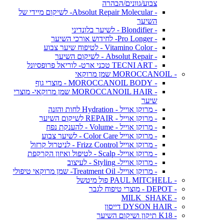
צבוע/גוונים/הבהרה
- Absolut Repair Molecular- לשיקום מיידי של
השיער
- Blondifier - לשיער בלונדיני
- Pro Longer- לחידוש אורכי השיער
- Vitamino Color - לטיפוח שיער צבוע
- Absolut Repair - לשיקום השיער
- TECNI ART טכני ארט- לוריאל פרופסיונל
- MOROCCANOIL שמן מרוקאי
- MOROCCANOIL BODY - מוצרי גוף
- MOROCCANOIL HAIR שמן מרוקאי- מוצרי
שיער
- מרוקן אוייל - Hydration לחות והזנה
- מרוקן אוייל - REPAIR לשיקום השיער
- מרוקן אוייל - Volume - להענקת נפח
- מרוקן אוייל Color Care - לשיער צבוע
- מרוקן אוייל Frizz Control - לניטרול קרזול
- מרוקן אוייל- Scalp - לטיפול ואיזון הקרקפת
- מרוקן אוייל- Styling - לעיצוב
- מרוקן אוייל- Treatment Oil- שמן מרוקאי טיפולי
- PAUL MITCHELL פול מיטשל
- DEPOT - מוצרי טיפוח לגבר
- MILK_SHAKE
- DYSON HAIR דייסון
- K18 תיקון ושיקום השיער