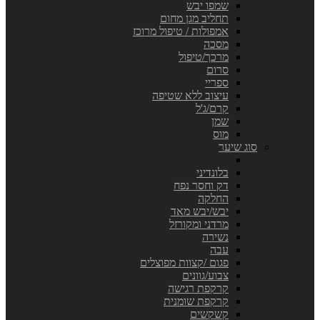
שמפו יבש
תחליב מגן מחום
אמפולות / טיפול מרוכז
מסכה
מרכך/טיפול
סרום
ספריי
עיצוב ללא שטיפה
קרם/ג'ל
שמן
מוס
סוג שיער
בלונדיני
דק וחסר נפח
החלקה
יבש/יבש מאד
מרדני ומקורזל
נשירה
עבה
פגום /קצוות מפוצלים
צבוע/גוונים
קרקפת רגישה
קרקפת שומנית
קשקשים