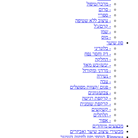
- מרכך/טיפול
- סרום
- ספריי
- עיצוב ללא שטיפה
- קרם/ג'ל
- שמן
- מוס
סוג שיער
- בלונדיני
- דק וחסר נפח
- החלקה
- יבש/יבש מאד
- מרדני ומקורזל
- נשירה
- עבה
- פגום /קצוות מפוצלים
- צבוע/גוונים
- קרקפת רגישה
- קרקפת שומנית
- קשקשים
- תלתלים
- אפור
מבצעים מיוחדים
מכשירי עיצוב שיער ואביזרים
Rinnova תוספי מזון לחיזוק השיער