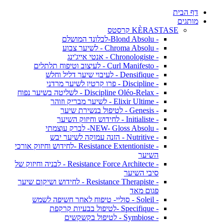
דף הבית
מותגים
KÈRASTASE קרסטס
- Blond Absolu-לבלונד המושלם
- Chroma Absolu - לשיער צבוע
- Chronologiste - אנטי אייג'ינג
- Curl Manifesto - לעיצוב וטיפוח תלתלים
- Densifique - לעיבוי שיער דליל וחלש
- Discipline - פרו קרטין לשיער מרדני
- Discipline Oléo-Relax - לשליטה בשיער נפוח
- Elixir Ultime - לשיער מבריק וזוהר
- Genesis - לטיפול בנשירת שיער
- Initialiste - לחידוש וחיזוק השיער
- NEW- Gloss Absolu- לברק עוצמתי
- Nutritive - הזנה עמוקה לשיער יבש
- Resistance Extentioniste -לחידוש וחיזוק אורכי
השיער
- Resistance Force Architecte - לבניה וחיזוק של
סיבי השיער
- Resistance Therapiste - לחידוש ושיקום שיער
פגום מאד
- Soleil - סוליי- טיפוח לאחר חשיפה לשמש
- Specifique -לטיפול בבעיות קרקפת
- Symbiose - לטיפול בקשקשים