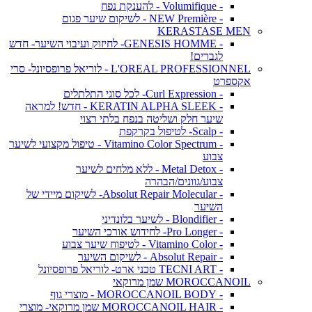
- Volumifique - להענקת נפח
- NEW Première - לשיקום שיער פגום
KERASTASE MEN
- GENESIS HOMME- לחיזוק ועיבוי השיער- חדש
לגברים!
L'OREAL PROFESSIONNEL - לוריאל פרופסיונל- סרי
אקספרט
- Curl Expression- לכל סוגי התלתלים
- KERATIN ALPHA SLEEK - חדש! למראה
שיער חלק ושליטה בנפח בלתי רצוי
- Scalp- לטיפול בקרקפת
- Vitamino Color Spectrum - טיפול מקצועי לשיער
צבוע
- Metal Detox - ללא מלחים לשיער
צבוע/גוונים/הבהרה
- Absolut Repair Molecular- לשיקום מיידי של
השיער
- Blondifier - לשיער בלונדיני
- Pro Longer- לחידוש אורכי השיער
- Vitamino Color - לטיפוח שיער צבוע
- Absolut Repair - לשיקום השיער
- TECNI ART טכני ארט- לוריאל פרופסיונל
MOROCCANOIL שמן מרוקאי
- MOROCCANOIL BODY - מוצרי גוף
- MOROCCANOIL HAIR שמן מרוקאי- מוצרי