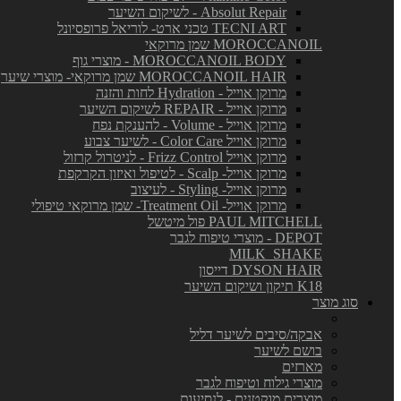
Absolut Repair - לשיקום השיער
TECNI ART טכני ארט- לוריאל פרופסיונל
MOROCCANOIL שמן מרוקאי
MOROCCANOIL BODY - מוצרי גוף
MOROCCANOIL HAIR שמן מרוקאי- מוצרי שיער
מרוקן אוייל - Hydration לחות והזנה
מרוקן אוייל - REPAIR לשיקום השיער
מרוקן אוייל - Volume - להענקת נפח
מרוקן אוייל Color Care - לשיער צבוע
מרוקן אוייל Frizz Control - לניטרול קרזול
מרוקן אוייל- Scalp - לטיפול ואיזון הקרקפת
מרוקן אוייל- Styling - לעיצוב
מרוקן אוייל- Treatment Oil- שמן מרוקאי טיפולי
PAUL MITCHELL פול מיטשל
DEPOT - מוצרי טיפוח לגבר
MILK_SHAKE
DYSON HAIR דייסון
K18 תיקון ושיקום השיער
סוג מוצר
אבקה/סיבים לשיער דליל
בושם לשיער
מארזים
מוצרי גילוח וטיפוח לגבר
מוצרים מוקטנים - לנסיעות