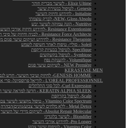
Elixir Ultime - לשיער מבריק וזוהר
Genesis - לטיפול בנשירת שיער
Initialiste - לחידוש וחיזוק השיער
NEW- Gloss Absolu- לברק עוצמתי
Nutritive - הזנה עמוקה לשיער יבש
Resistance Extentioniste -לחידוש וחיזוק אורכי השיער
Resistance Force Architecte - לבניה וחיזוק של סיבי השיער
Resistance Therapiste - לחידוש ושיקום שיער פגום מאד
Soleil - סוליי- טיפוח לאחר חשיפה לשמש
Specifique -לטיפול בבעיות קרקפת
Symbiose - לטיפול בקשקשים
Volumifique - להענקת נפח
NEW Première - לשיקום שיער פגום
KERASTASE MEN
GENESIS HOMME- לחיזוק ועיבוי השיער- חדש לגברים!
L'OREAL PROFESSIONNEL - לוריאל פרופסיונל- סרי אקספרט
Curl Expression- לכל סוגי התלתלים
KERATIN ALPHA SLEEK - חדש! למראה שיער חלק ושליטה בנפח בלתי רצוי
Scalp- לטיפול בקרקפת
Vitamino Color Spectrum - טיפול מקצועי לשיער צבוע
Metal Detox - ללא מלחים לשיער צבוע/גוונים/הבהרה
Absolut Repair Molecular- לשיקום מיידי של השיער
Blondifier - לשיער בלונדיני
Pro Longer- לחידוש אורכי השיער
Vitamino Color - לטיפוח שיער צבוע