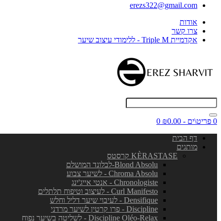
erezs322@gmail.com
אודות
צרו קשר
אקדמיית Triple M - ללימודי עיצוב שיער
0 פריט\ים - ₪0.00
0
דף הבית
מותגים
KÈRASTASE קרסטס
Blond Absolu-לבלונד המושלם
Chroma Absolu - לשיער צבוע
Chronologiste - אנטי אייג'ינג
Curl Manifesto - לעיצוב וטיפוח תלתלים
Densifique - לעיבוי שיער דליל וחלש
Discipline - פרו קרטין לשיער מרדני
Discipline Oléo-Relax - לשליטה בשיער נפוח