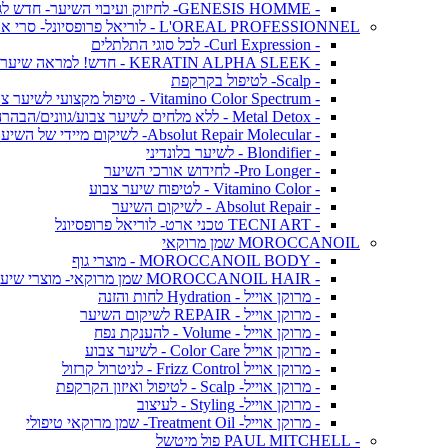
- GENESIS HOMME- לחיזוק ועיבוי השיער- חדש לגברים!
L'OREAL PROFESSIONNEL - לוריאל פרופסיונל- סרי אקספרט
- Curl Expression- לכל סוגי התלתלים
- KERATIN ALPHA SLEEK - חדש! למראה שיער חלק ושליטה בנפח בלתי רצוי
- Scalp- לטיפול בקרקפת
- Vitamino Color Spectrum - טיפול מקצועי לשיער צבוע
- Metal Detox - ללא מלחים לשיער צבוע/גוונים/הבהרה
- Absolut Repair Molecular- לשיקום מיידי של השיער
- Blondifier - לשיער בלונדיני
- Pro Longer- לחידוש אורכי השיער
- Vitamino Color - לטיפוח שיער צבוע
- Absolut Repair - לשיקום השיער
- TECNI ART טכני ארט- לוריאל פרופסיונל
MOROCCANOIL שמן מרוקאי
- MOROCCANOIL BODY - מוצרי גוף
- MOROCCANOIL HAIR שמן מרוקאי- מוצרי שיער
- מרוקן אוייל - Hydration לחות והזנה
- מרוקן אוייל - REPAIR לשיקום השיער
- מרוקן אוייל - Volume - להענקת נפח
- מרוקן אוייל Color Care - לשיער צבוע
- מרוקן אוייל Frizz Control - לניטרול קרזול
- מרוקן אוייל- Scalp - לטיפול ואיזון הקרקפת
- מרוקן אוייל- Styling - לעיצוב
- מרוקן אוייל- Treatment Oil- שמן מרוקאי טיפולי
- PAUL MITCHELL פול מיטשל