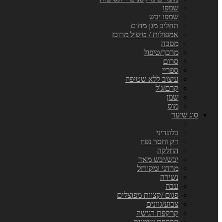
שמפו
שמפו יבש
תחליב מגן מחום
אמפולות / טיפול מרוכז
מסכה
מרכך/טיפול
סרום
ספריי
עיצוב ללא שטיפה
קרם/ג'ל
שמן
מוס
סוג שיער
בלונדיני
דק וחסר נפח
החלקה
יבש/יבש מאד
מרדני ומקורזל
נשירה
עבה
פגום /קצוות מפוצלים
צבוע/גוונים
קרקפת רגישה
קרקפת שומנית