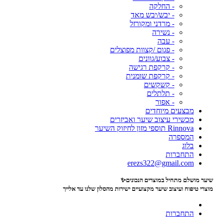
- החלקה
- יבש/יבש מאד
- מרדני ומקורזל
- נשירה
- עבה
- פגום /קצוות מפוצלים
- צבוע/גוונים
- קרקפת רגישה
- קרקפת שומנית
- קשקשים
- תלתלים
- אפור
מבצעים מיוחדים
מכשירי עיצוב שיער ואביזרים
Rinnova תוספי מזון לחיזוק השיער
המספרה
בלוג
התחברות
erezs322@gmail.com
שיער מושלם מתחיל במוצרים הנכונים✨
מוצרי טיפוח ועיצוב שיער מקצועיים
ישירות מהסלון שלנו עד אלייך
התחברות