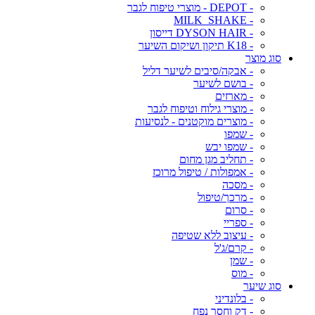
- DEPOT - מוצרי טיפוח לגבר
- MILK_SHAKE
- DYSON HAIR דייסון
- K18 תיקון ושיקום השיער
סוג מוצר
- אבקה/סיבים לשיער דליל
- בושם לשיער
- מארזים
- מוצרי גילוח וטיפוח לגבר
- מוצרים מוקטנים - לנסיעות
- שמפו
- שמפו יבש
- תחליב מגן מחום
- אמפולות / טיפול מרוכז
- מסכה
- מרכך/טיפול
- סרום
- ספריי
- עיצוב ללא שטיפה
- קרם/ג'ל
- שמן
- מוס
סוג שיער
- בלונדיני
- דק וחסר נפח