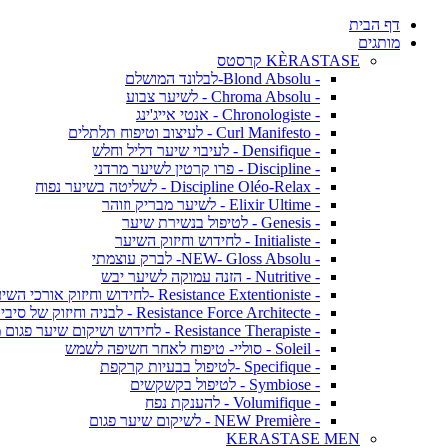
דף הבית
מותגים
KÈRASTASE קרסטס
- Blond Absolu-לבלונד המושלם
- Chroma Absolu - לשיער צבוע
- Chronologiste - אנטי אייג'ינג
- Curl Manifesto - לעיצוב וטיפוח תלתלים
- Densifique - לעיבוי שיער דליל וחלש
- Discipline - פרו קרטין לשיער מרדני
- Discipline Oléo-Relax - לשליטה בשיער נפוח
- Elixir Ultime - לשיער מבריק וזוהר
- Genesis - לטיפול בנשירת שיער
- Initialiste - לחידוש וחיזוק השיער
- NEW- Gloss Absolu- לברק עוצמתי
- Nutritive - הזנה עמוקה לשיער יבש
- Resistance Extentioniste -לחידוש וחיזוק אורכי השיער
- Resistance Force Architecte - לבניה וחיזוק של סיבי השיער
- Resistance Therapiste - לחידוש ושיקום שיער פגום מאד
- Soleil - סוליי- טיפוח לאחר חשיפה לשמש
- Specifique -לטיפול בבעיות קרקפת
- Symbiose - לטיפול בקשקשים
- Volumifique - להענקת נפח
- NEW Première - לשיקום שיער פגום
KERASTASE MEN