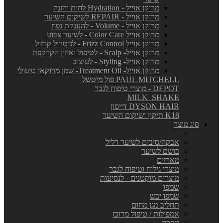
מרוקן אוייל - Hydration לחות והזנה
מרוקן אוייל - REPAIR לשיקום השיער
מרוקן אוייל - Volume - להענקת נפח
מרוקן אוייל Color Care - לשיער צבוע
מרוקן אוייל Frizz Control - לניטרול קרזול
מרוקן אוייל- Scalp - לטיפול ואיזון הקרקפת
מרוקן אוייל- Styling - לעיצוב
מרוקן אוייל- Treatment Oil- שמן מרוקאי טיפולי
PAUL MITCHELL פול מיטשל
DEPOT - מוצרי טיפוח לגבר
MILK_SHAKE
DYSON HAIR דייסון
K18 תיקון ושיקום השיער
סוג מוצר
אבקה/סיבים לשיער דליל
בושם לשיער
מארזים
מוצרי גילוח וטיפוח לגבר
מוצרים מוקטנים - לנסיעות
שמפו
שמפו יבש
תחליב מגן מחום
אמפולות / טיפול מרוכז
מסכה