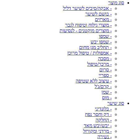
סוג מוצר
- אבקה/סיבים לשיער דליל
- בושם לשיער
- מארזים
- מוצרי גילוח וטיפוח לגבר
- מוצרים מוקטנים - לנסיעות
- שמפו
- שמפו יבש
- תחליב מגן מחום
- אמפולות / טיפול מרוכז
- מסכה
- מרכך/טיפול
- סרום
- ספריי
- עיצוב ללא שטיפה
- קרם/ג'ל
- שמן
- מוס
סוג שיער
- בלונדיני
- דק וחסר נפח
- החלקה
- יבש/יבש מאד
- מרדני ומקורזל
- נשירה