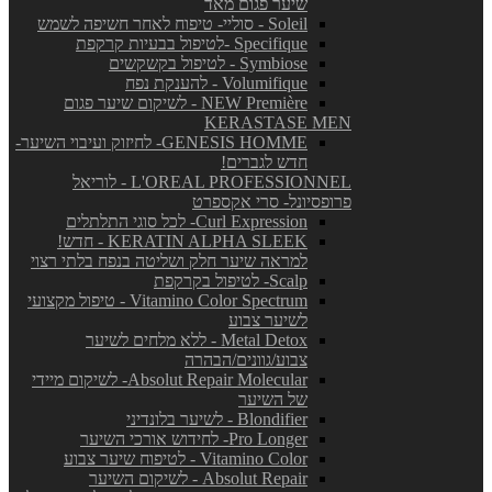
שיער פגום מאד
Soleil - סוליי- טיפוח לאחר חשיפה לשמש
Specifique -לטיפול בבעיות קרקפת
Symbiose - לטיפול בקשקשים
Volumifique - להענקת נפח
NEW Première - לשיקום שיער פגום
KERASTASE MEN
GENESIS HOMME- לחיזוק ועיבוי השיער-
חדש לגברים!
L'OREAL PROFESSIONNEL - לוריאל
פרופסיונל- סרי אקספרט
Curl Expression- לכל סוגי התלתלים
KERATIN ALPHA SLEEK - חדש!
למראה שיער חלק ושליטה בנפח בלתי רצוי
Scalp- לטיפול בקרקפת
Vitamino Color Spectrum - טיפול מקצועי
לשיער צבוע
Metal Detox - ללא מלחים לשיער
צבוע/גוונים/הבהרה
Absolut Repair Molecular- לשיקום מיידי
של השיער
Blondifier - לשיער בלונדיני
Pro Longer- לחידוש אורכי השיער
Vitamino Color - לטיפוח שיער צבוע
Absolut Repair - לשיקום השיער