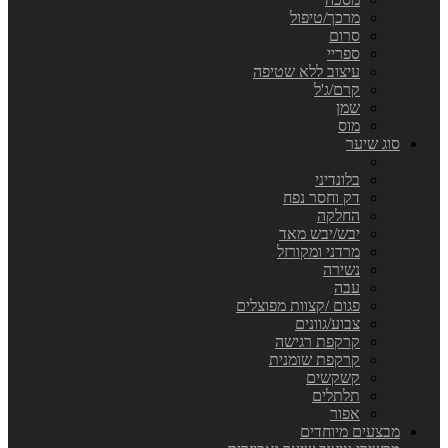
מרכך/טיפול
סרום
ספריי
עיצוב ללא שטיפה
קרם/ג'ל
שמן
מוס
סוג שיער
בלונדיני
דק וחסר נפח
החלקה
יבש/יבש מאד
מרדני ומקורזל
נשירה
עבה
פגום /קצוות מפוצלים
צבוע/גוונים
קרקפת רגישה
קרקפת שומנית
קשקשים
תלתלים
אפור
מבצעים מיוחדים