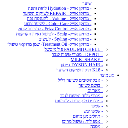
שיער
- מרוקן אוייל - Hydration לחות והזנה
- מרוקן אוייל - REPAIR לשיקום השיער
- מרוקן אוייל - Volume - להענקת נפח
- מרוקן אוייל Color Care - לשיער צבוע
- מרוקן אוייל Frizz Control - לניטרול קרזול
- מרוקן אוייל- Scalp - לטיפול ואיזון הקרקפת
- מרוקן אוייל- Styling - לעיצוב
- מרוקן אוייל- Treatment Oil- שמן מרוקאי טיפולי
- PAUL MITCHELL פול מיטשל
- DEPOT - מוצרי טיפוח לגבר
- MILK_SHAKE
- DYSON HAIR דייסון
- K18 תיקון ושיקום השיער
סוג מוצר
- אבקה/סיבים לשיער דליל
- בושם לשיער
- מארזים
- מוצרי גילוח וטיפוח לגבר
- מוצרים מוקטנים - לנסיעות
- שמפו
- שמפו יבש
- תחליב מגן מחום
- אמפולות / טיפול מרוכז
- מסכה