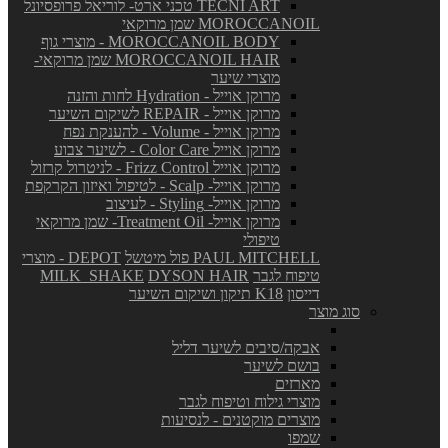
TECNI ART טכני ארט- לוריאל פרופסיונל
MOROCCANOIL שמן מרוקאי
MOROCCANOIL BODY - מוצרי גוף
MOROCCANOIL HAIR שמן מרוקאי-
מוצרי שיער
מרוקן אוייל - Hydration לחות והזנה
מרוקן אוייל - REPAIR לשיקום השיער
מרוקן אוייל - Volume - להענקת נפח
מרוקן אוייל Color Care - לשיער צבוע
מרוקן אוייל Frizz Control - לניטרול קרזול
מרוקן אוייל- Scalp - לטיפול ואיזון הקרקפת
מרוקן אוייל- Styling - לעיצוב
מרוקן אוייל- Treatment Oil- שמן מרוקאי
טיפולי
PAUL MITCHELL פול מיטשל
DEPOT - מוצרי
טיפוח לגבר
DYSON HAIR
MILK_SHAKE
דייסון
K18 תיקון ושיקום השיער
סוג מוצר
אבקה/סיבים לשיער דליל
בושם לשיער
מארזים
מוצרי גילוח וטיפוח לגבר
מוצרים מוקטנים - לנסיעות
שמפו