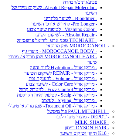
צבוע/גוונים/הבהרה
- Absolut Repair Molecular- לשיקום מיידי של
השיער
- Blondifier - לשיער בלונדיני
- Pro Longer- לחידוש אורכי השיער
- Vitamino Color - לטיפוח שיער צבוע
- Absolut Repair - לשיקום השיער
- TECNI ART טכני ארט- לוריאל פרופסיונל
- MOROCCANOIL שמן מרוקאי
- MOROCCANOIL BODY - מוצרי גוף
- MOROCCANOIL HAIR שמן מרוקאי- מוצרי
שיער
- מרוקן אוייל - Hydration לחות והזנה
- מרוקן אוייל - REPAIR לשיקום השיער
- מרוקן אוייל - Volume - להענקת נפח
- מרוקן אוייל Color Care - לשיער צבוע
- מרוקן אוייל Frizz Control - לניטרול קרזול
- מרוקן אוייל- Scalp - לטיפול ואיזון הקרקפת
- מרוקן אוייל- Styling - לעיצוב
- מרוקן אוייל- Treatment Oil- שמן מרוקאי טיפולי
- PAUL MITCHELL פול מיטשל
- DEPOT - מוצרי טיפוח לגבר
- MILK_SHAKE
- DYSON HAIR דייסון
- K18 תיקון ושיקום השיער