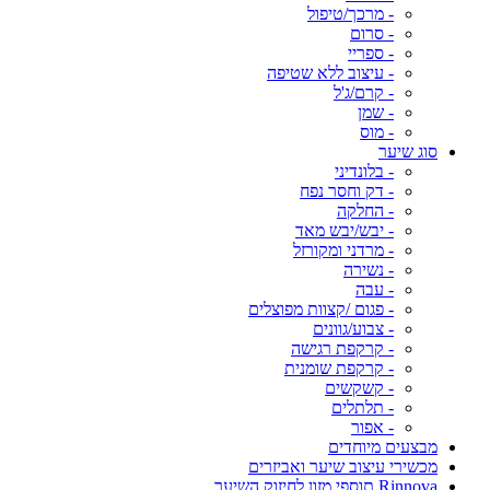
- מרכך/טיפול
- סרום
- ספריי
- עיצוב ללא שטיפה
- קרם/ג'ל
- שמן
- מוס
סוג שיער
- בלונדיני
- דק וחסר נפח
- החלקה
- יבש/יבש מאד
- מרדני ומקורזל
- נשירה
- עבה
- פגום /קצוות מפוצלים
- צבוע/גוונים
- קרקפת רגישה
- קרקפת שומנית
- קשקשים
- תלתלים
- אפור
מבצעים מיוחדים
מכשירי עיצוב שיער ואביזרים
Rinnova תוספי מזון לחיזוק השיער