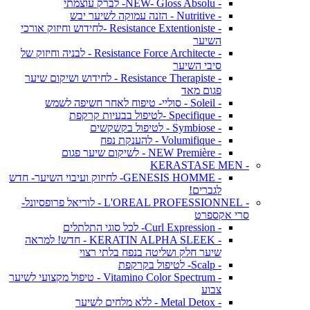
- NEW- Gloss Absolu- לברק עוצמתי
- Nutritive - הזנה עמוקה לשיער יבש
- Resistance Extentioniste -לחידוש וחיזוק אורכי
השיער
- Resistance Force Architecte - לבניה וחיזוק של
סיבי השיער
- Resistance Therapiste - לחידוש ושיקום שיער
פגום מאד
- Soleil - סוליי- טיפוח לאחר חשיפה לשמש
- Specifique -לטיפול בבעיות קרקפת
- Symbiose - לטיפול בקשקשים
- Volumifique - להענקת נפח
- NEW Première - לשיקום שיער פגום
- KERASTASE MEN
- GENESIS HOMME- לחיזוק ועיבוי השיער- חדש
לגברים!
- L'OREAL PROFESSIONNEL - לוריאל פרופסיונל-
סרי אקספרט
- Curl Expression- לכל סוגי התלתלים
- KERATIN ALPHA SLEEK - חדש! למראה
שיער חלק ושליטה בנפח בלתי רצוי
- Scalp- לטיפול בקרקפת
- Vitamino Color Spectrum - טיפול מקצועי לשיער
צבוע
- Metal Detox - ללא מלחים לשיער