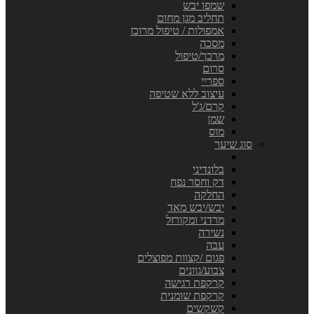
שמפו יבש
תחליב מגן מחום
אמפולות / טיפול מרוכז
מסכה
מרכך/טיפול
סרום
ספריי
עיצוב ללא שטיפה
קרם/ג'ל
שמן
מוס
סוג שיער
בלונדיני
דק וחסר נפח
החלקה
יבש/יבש מאד
מרדני ומקורזל
נשירה
עבה
פגום /קצוות מפוצלים
צבוע/גוונים
קרקפת רגישה
קרקפת שומנית
קשקשים