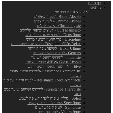
דף הבית
מותגים
KÈRASTASE קרסטס
Blond Absolu-לבלונד המושלם
Chroma Absolu - לשיער צבוע
Chronologiste - אנטי אייג'ינג
Curl Manifesto - לעיצוב וטיפוח תלתלים
Densifique - לעיבוי שיער דליל וחלש
Discipline - פרו קרטין לשיער מרדני
Discipline Oléo-Relax - לשליטה בשיער נפוח
Elixir Ultime - לשיער מבריק וזוהר
Genesis - לטיפול בנשירת שיער
Initialiste - לחידוש וחיזוק השיער
NEW- Gloss Absolu- לברק עוצמתי
Nutritive - הזנה עמוקה לשיער יבש
Resistance Extentioniste -לחידוש וחיזוק אורכי
השיער
Resistance Force Architecte - לבניה וחיזוק של סיבי
השיער
Resistance Therapiste - לחידוש ושיקום שיער פגום
מאד
Soleil - סוליי- טיפוח לאחר חשיפה לשמש
Specifique -לטיפול בבעיות קרקפת
Symbiose - לטיפול בקשקשים
Volumifique - להענקת נפח