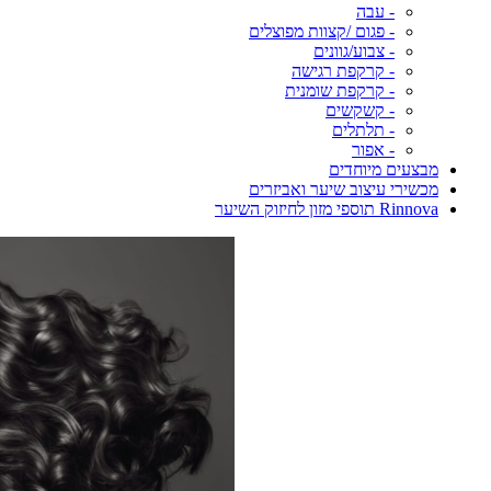
- עבה
- פגום /קצוות מפוצלים
- צבוע/גוונים
- קרקפת רגישה
- קרקפת שומנית
- קשקשים
- תלתלים
- אפור
מבצעים מיוחדים
מכשירי עיצוב שיער ואביזרים
Rinnova תוספי מזון לחיזוק השיער