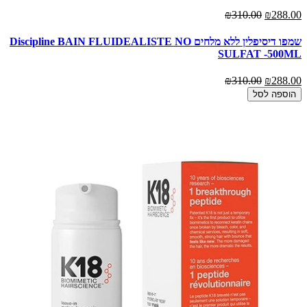
₪310.00
₪288.00
שמפו דיסיפלין ללא מלחים Discipline BAIN FLUIDEALISTE NO
SULFAT -500ML
₪310.00
₪288.00
הוספה לסל