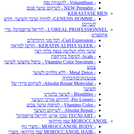
- Volumifique - להענקת נפח
- NEW Première - לשיקום שיער פגום
KERASTASE MEN
- GENESIS HOMME- לחיזוק ועיבוי השיער- חדש
לגברים!
L'OREAL PROFESSIONNEL - לוריאל פרופסיונל- סרי
אקספרט
- Curl Expression- לכל סוגי התלתלים
- KERATIN ALPHA SLEEK - חדש! למראה
שיער חלק ושליטה בנפח בלתי רצוי
- Scalp- לטיפול בקרקפת
- Vitamino Color Spectrum - טיפול מקצועי לשיער
צבוע
- Metal Detox - ללא מלחים לשיער
צבוע/גוונים/הבהרה
- Absolut Repair Molecular- לשיקום מיידי של
השיער
- Blondifier - לשיער בלונדיני
- Pro Longer- לחידוש אורכי השיער
- Vitamino Color - לטיפוח שיער צבוע
- Absolut Repair - לשיקום השיער
- TECNI ART טכני ארט- לוריאל פרופסיונל
MOROCCANOIL שמן מרוקאי
- MOROCCANOIL BODY - מוצרי גוף
- MOROCCANOIL HAIR שמן מרוקאי- מוצרי