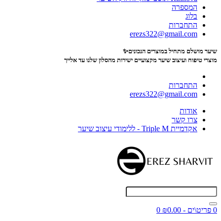
המספרה
בלוג
התחברות
erezs322@gmail.com
שיער מושלם מתחיל במוצרים הנכונים✨
מוצרי טיפוח ועיצוב שיער מקצועיים
ישירות מהסלון שלנו עד אלייך
התחברות
erezs322@gmail.com
אודות
צרו קשר
אקדמיית Triple M - ללימודי עיצוב שיער
0 פריט\ים - ₪0.00
0