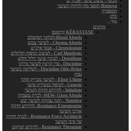
מכשירי עיצוב שיער ואביזרים
Rinnova תוספי מזון לחיזוק השיער
המספרה
בלוג
עוד...
מותגים
KÈRASTASE קרסטס
Blond Absolu-לבלונד המושלם
Chroma Absolu - לשיער צבוע
Chronologiste - אנטי אייג'ינג
Curl Manifesto - לעיצוב וטיפוח תלתלים
Densifique - לעיבוי שיער דליל וחלש
Discipline - פרו קרטין לשיער מרדני
Discipline Oléo-Relax - לשליטה בשיער
נפוח
Elixir Ultime - לשיער מבריק וזוהר
Genesis - לטיפול בנשירת שיער
Initialiste - לחידוש וחיזוק השיער
NEW- Gloss Absolu- לברק עוצמתי
Nutritive - הזנה עמוקה לשיער יבש
Resistance Extentioniste -לחידוש וחיזוק
אורכי השיער
Resistance Force Architecte - לבניה וחיזוק
של סיבי השיער
Resistance Therapiste - לחידוש ושיקום