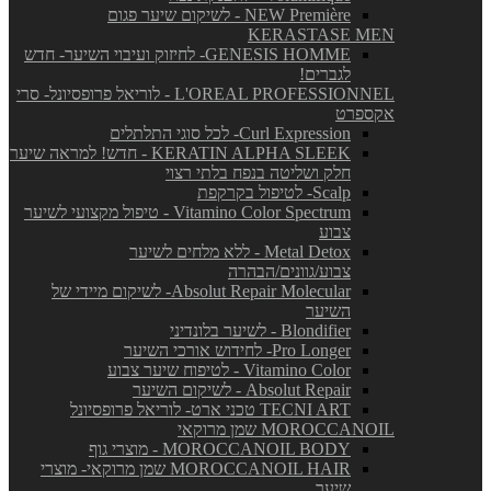
NEW Première - לשיקום שיער פגום
KERASTASE MEN
GENESIS HOMME- לחיזוק ועיבוי השיער- חדש
לגברים!
L'OREAL PROFESSIONNEL - לוריאל פרופסיונל- סרי
אקספרט
Curl Expression- לכל סוגי התלתלים
KERATIN ALPHA SLEEK - חדש! למראה שיער
חלק ושליטה בנפח בלתי רצוי
Scalp- לטיפול בקרקפת
Vitamino Color Spectrum - טיפול מקצועי לשיער
צבוע
Metal Detox - ללא מלחים לשיער
צבוע/גוונים/הבהרה
Absolut Repair Molecular- לשיקום מיידי של
השיער
Blondifier - לשיער בלונדיני
Pro Longer- לחידוש אורכי השיער
Vitamino Color - לטיפוח שיער צבוע
Absolut Repair - לשיקום השיער
TECNI ART טכני ארט- לוריאל פרופסיונל
MOROCCANOIL שמן מרוקאי
MOROCCANOIL BODY - מוצרי גוף
MOROCCANOIL HAIR שמן מרוקאי- מוצרי
שיער