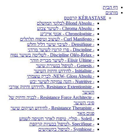
דף הבית
מותגים
KÈRASTASE קרסטס
- Blond Absolu-לבלונד המושלם
- Chroma Absolu - לשיער צבוע
- Chronologiste - אנטי אייג'ינג
- Curl Manifesto - לעיצוב וטיפוח תלתלים
- Densifique - לעיבוי שיער דליל וחלש
- Discipline - פרו קרטין לשיער מרדני
- Discipline Oléo-Relax - לשליטה בשיער נפוח
- Elixir Ultime - לשיער מבריק וזוהר
- Genesis - לטיפול בנשירת שיער
- Initialiste - לחידוש וחיזוק השיער
- NEW- Gloss Absolu- לברק עוצמתי
- Nutritive - הזנה עמוקה לשיער יבש
- Resistance Extentioniste -לחידוש וחיזוק אורכי
השיער
- Resistance Force Architecte - לבניה וחיזוק של
סיבי השיער
- Resistance Therapiste - לחידוש ושיקום שיער
פגום מאד
- Soleil - סוליי- טיפוח לאחר חשיפה לשמש
- Specifique -לטיפול בבעיות קרקפת
- Symbiose - לטיפול בקשקשים