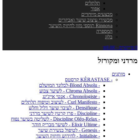
תלתלים
אפור
מבצעים מיוחדים
מכשירי עיצוב שיער ואביזרים
Rinnova תוספי מזון לחיזוק השיער
המספרה
בלוג
0 פריט\ים - ₪0.00
מרדני ומקורזל
מותגים
- KÈRASTASE קרסטס
- Blond Absolu-לבלונד המושלם
- Chroma Absolu - לשיער צבוע
- Chronologiste - אנטי אייג'ינג
- Curl Manifesto - לעיצוב וטיפוח תלתלים
- Densifique - לעיבוי שיער דליל וחלש
- Discipline - פרו קרטין לשיער מרדני
- Discipline Oléo-Relax - לשליטה בשיער נפוח
- Elixir Ultime - לשיער מבריק וזוהר
- Genesis - לטיפול בנשירת שיער
- Initialiste - לחידוש וחיזוק השיער